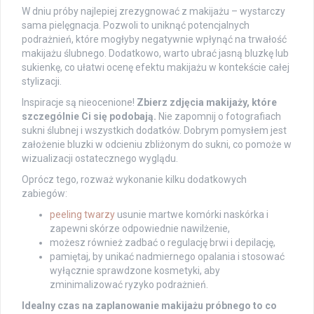
W dniu próby najlepiej zrezygnować z makijażu – wystarczy
sama pielęgnacja. Pozwoli to uniknąć potencjalnych
podrażnień, które mogłyby negatywnie wpłynąć na trwałość
makijażu ślubnego. Dodatkowo, warto ubrać jasną bluzkę lub
sukienkę, co ułatwi ocenę efektu makijażu w kontekście całej
stylizacji.
Inspiracje są nieocenione!
Zbierz zdjęcia makijaży, które
szczególnie Ci się podobają.
Nie zapomnij o fotografiach
sukni ślubnej i wszystkich dodatków. Dobrym pomysłem jest
założenie bluzki w odcieniu zbliżonym do sukni, co pomoże w
wizualizacji ostatecznego wyglądu.
Oprócz tego, rozważ wykonanie kilku dodatkowych
zabiegów:
peeling twarzy
usunie martwe komórki naskórka i
zapewni skórze odpowiednie nawilżenie,
możesz również zadbać o regulację brwi i depilację,
pamiętaj, by unikać nadmiernego opalania i stosować
wyłącznie sprawdzone kosmetyki, aby
zminimalizować ryzyko podrażnień.
Idealny czas na zaplanowanie makijażu próbnego to co