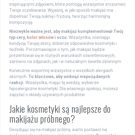
inspirującymi zdjęciami, które pomogą wizażystce zrozumieć
Twoje oczekiwania. Wyjaśnij, w jaki sposób makijaż ma
dopełniać Twoją suknię i fryzurę, tworząc harmonijną
kompozycję.
Niezwykle ważne jest, aby makijaż komplementował Twój
typ cery,
kolor włosów
i oczu.
Wizażystka, oceniając
kondycję Twojej skóry, dobierze odpowiednie kosmetyki i
techniki. Porozmawiajcie o tym, jak makijaż będzie
prezentował się w różnych warunkach oświetleniowych,
zarówno na zdjęciach, jak i w naturalnym świetle dziennym.
Koniecznie wspomnij wizażystce o wszelkich alergiach
skórnych.
To kluczowe, aby uniknąć niepożądanych
reakcji.
Wizażystka, mając tę wiedzę, wybierze
hipoalergiczne kosmetyki. Dla własnego spokoju, możesz
zapytać o składy używanych produktów.
Jakie kosmetyki są najlepsze do
makijażu próbnego?
Decydując się na makijaż próbny, warto postawić na