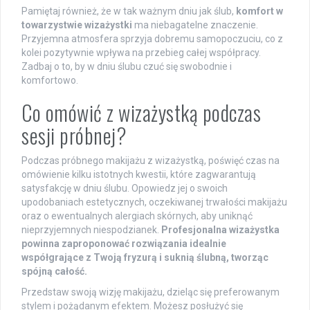
Pamiętaj również, że w tak ważnym dniu jak ślub,
komfort w
towarzystwie wizażystki
ma niebagatelne znaczenie.
Przyjemna atmosfera sprzyja dobremu samopoczuciu, co z
kolei pozytywnie wpływa na przebieg całej współpracy.
Zadbaj o to, by w dniu ślubu czuć się swobodnie i
komfortowo.
Co omówić z wizażystką podczas
sesji próbnej?
Podczas próbnego makijażu z wizażystką, poświęć czas na
omówienie kilku istotnych kwestii, które zagwarantują
satysfakcję w dniu ślubu. Opowiedz jej o swoich
upodobaniach estetycznych, oczekiwanej trwałości makijażu
oraz o ewentualnych alergiach skórnych, aby uniknąć
nieprzyjemnych niespodzianek.
Profesjonalna wizażystka
powinna zaproponować rozwiązania idealnie
współgrające z Twoją fryzurą i suknią ślubną, tworząc
spójną całość.
Przedstaw swoją wizję makijażu, dzieląc się preferowanym
stylem i pożądanym efektem. Możesz posłużyć się