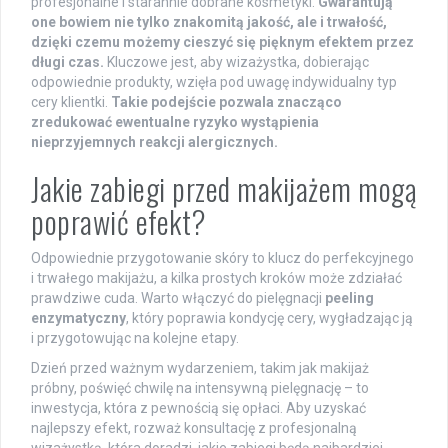
profesjonalne i starannie dobrane kosmetyki.
Gwarantują
one bowiem nie tylko znakomitą jakość, ale i trwałość,
dzięki czemu możemy cieszyć się pięknym efektem przez
długi czas.
Kluczowe jest, aby wizażystka, dobierając
odpowiednie produkty, wzięła pod uwagę indywidualny typ
cery klientki.
Takie podejście pozwala znacząco
zredukować ewentualne ryzyko wystąpienia
nieprzyjemnych reakcji alergicznych.
Jakie zabiegi przed makijażem mogą
poprawić efekt?
Odpowiednie przygotowanie skóry to klucz do perfekcyjnego
i trwałego makijażu, a kilka prostych kroków może zdziałać
prawdziwe cuda. Warto włączyć do pielęgnacji
peeling
enzymatyczny
, który poprawia kondycję cery, wygładzając ją
i przygotowując na kolejne etapy.
Dzień przed ważnym wydarzeniem, takim jak makijaż
próbny, poświęć chwilę na intensywną pielęgnację – to
inwestycja, która z pewnością się opłaci. Aby uzyskać
najlepszy efekt, rozważ konsultację z profesjonalną
wizażystką, która doradzi, jakie zabiegi będą najbardziej