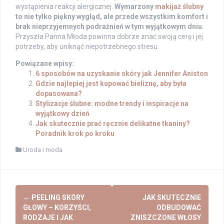
wystąpienia reakcji alergicznej.
Wymarzony
makijaż ślubny
to nie tylko piękny wygląd, ale przede wszystkim komfort i
brak nieprzyjemnych podrażnień w tym wyjątkowym dniu.
Przyszła Panna Młoda powinna dobrze znać swoją cerę i jej
potrzeby, aby uniknąć niepotrzebnego stresu.
Powiązane wpisy:
6 sposobów na uzyskanie skóry jak Jennifer Aniston
Gdzie najlepiej jest kupować bieliznę, aby była
dopasowana?
Stylizacje ślubne: modne trendy i inspiracje na
wyjątkowy dzień
Jak skutecznie prać ręcznie delikatne tkaniny?
Poradnik krok po kroku
Uroda i moda
Post
←
PEELING SKÓRY
JAK SKUTECZNIE
navigation
GŁOWY – KORZYŚCI,
ODBUDOWAĆ
RODZAJE I JAK
ZNISZCZONE WŁOSY