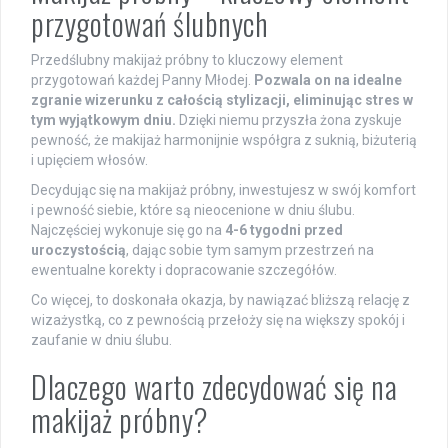
przygotowań ślubnych
Przedślubny makijaż próbny to kluczowy element
przygotowań każdej Panny Młodej.
Pozwala on na idealne
zgranie wizerunku z całością stylizacji, eliminując stres w
tym wyjątkowym dniu.
Dzięki niemu przyszła żona zyskuje
pewność, że makijaż harmonijnie współgra z suknią, biżuterią
i upięciem włosów.
Decydując się na makijaż próbny, inwestujesz w swój komfort
i pewność siebie, które są nieocenione w dniu ślubu.
Najczęściej wykonuje się go na
4-6 tygodni przed
uroczystością
, dając sobie tym samym przestrzeń na
ewentualne korekty i dopracowanie szczegółów.
Co więcej, to doskonała okazja, by nawiązać bliższą relację z
wizażystką, co z pewnością przełoży się na większy spokój i
zaufanie w dniu ślubu.
Dlaczego warto zdecydować się na
makijaż próbny?