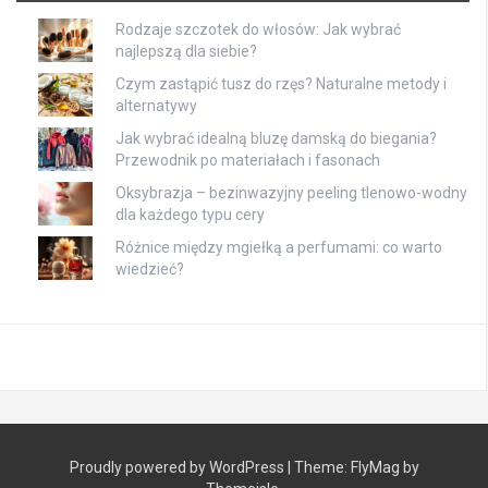
Rodzaje szczotek do włosów: Jak wybrać
najlepszą dla siebie?
Czym zastąpić tusz do rzęs? Naturalne metody i
alternatywy
Jak wybrać idealną bluzę damską do biegania?
Przewodnik po materiałach i fasonach
Oksybrazja – bezinwazyjny peeling tlenowo-wodny
dla każdego typu cery
Różnice między mgiełką a perfumami: co warto
wiedzieć?
Proudly powered by WordPress
|
Theme:
FlyMag
by