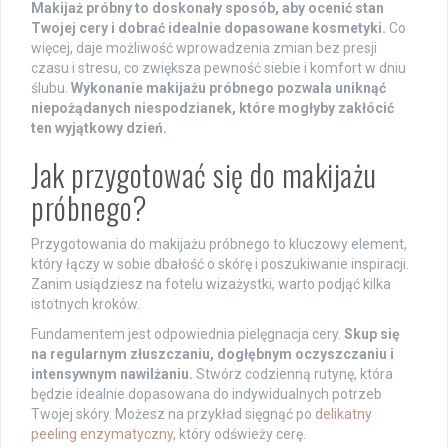
Makijaż próbny to doskonały sposób, aby ocenić stan
Twojej cery i dobrać idealnie dopasowane kosmetyki.
Co
więcej, daje możliwość wprowadzenia zmian bez presji
czasu i stresu, co zwiększa pewność siebie i komfort w dniu
ślubu.
Wykonanie makijażu próbnego pozwala uniknąć
niepożądanych niespodzianek, które mogłyby zakłócić
ten wyjątkowy dzień.
Jak przygotować się do makijażu
próbnego?
Przygotowania do makijażu próbnego to kluczowy element,
który łączy w sobie dbałość o skórę i poszukiwanie inspiracji.
Zanim usiądziesz na fotelu wizażystki, warto podjąć kilka
istotnych kroków.
Fundamentem jest odpowiednia pielęgnacja cery.
Skup się
na regularnym złuszczaniu, dogłębnym oczyszczaniu i
intensywnym nawilżaniu.
Stwórz codzienną rutynę, która
będzie idealnie dopasowana do indywidualnych potrzeb
Twojej skóry. Możesz na przykład sięgnąć po
delikatny
peeling enzymatyczny
, który odświeży cerę.