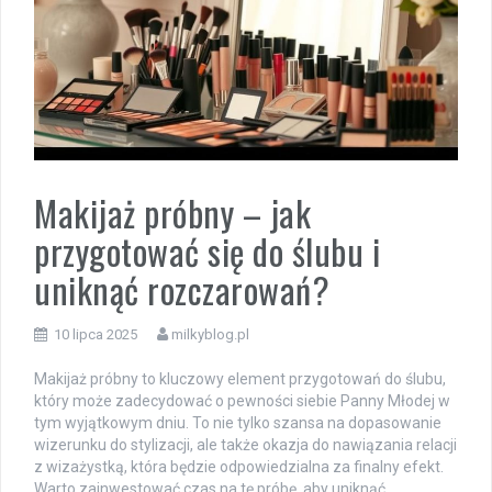
Makijaż próbny – jak
przygotować się do ślubu i
uniknąć rozczarowań?
10 lipca 2025
milkyblog.pl
Makijaż próbny to kluczowy element przygotowań do ślubu,
który może zadecydować o pewności siebie Panny Młodej w
tym wyjątkowym dniu. To nie tylko szansa na dopasowanie
wizerunku do stylizacji, ale także okazja do nawiązania relacji
z wizażystką, która będzie odpowiedzialna za finalny efekt.
Warto zainwestować czas na tę próbę, aby uniknąć