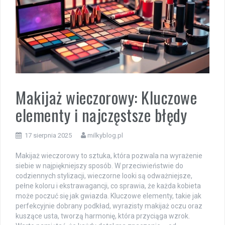
Makijaż wieczorowy: Kluczowe
elementy i najczęstsze błędy
17 sierpnia 2025
milkyblog.pl
Makijaż wieczorowy to sztuka, która pozwala na wyrażenie
siebie w najpiękniejszy sposób. W przeciwieństwie do
codziennych stylizacji, wieczorne looki są odważniejsze,
pełne koloru i ekstrawagancji, co sprawia, że każda kobieta
może poczuć się jak gwiazda. Kluczowe elementy, takie jak
perfekcyjnie dobrany podkład, wyrazisty makijaż oczu oraz
kuszące usta, tworzą harmonię, która przyciąga wzrok.