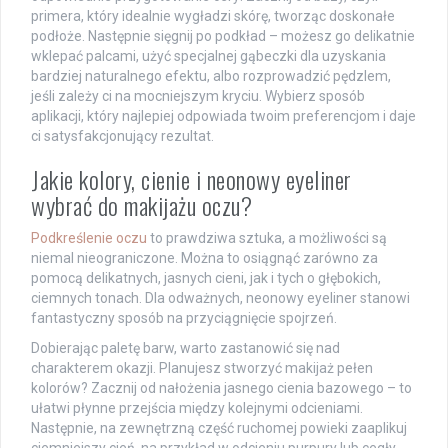
primera, który idealnie wygładzi skórę, tworząc doskonałe
podłoże. Następnie sięgnij po podkład – możesz go delikatnie
wklepać palcami, użyć specjalnej gąbeczki dla uzyskania
bardziej naturalnego efektu, albo rozprowadzić pędzlem,
jeśli zależy ci na mocniejszym kryciu. Wybierz sposób
aplikacji, który najlepiej odpowiada twoim preferencjom i daje
ci satysfakcjonujący rezultat.
Jakie kolory, cienie i neonowy eyeliner
wybrać do makijażu oczu?
Podkreślenie oczu
to prawdziwa sztuka, a możliwości są
niemal nieograniczone. Można to osiągnąć zarówno za
pomocą delikatnych, jasnych cieni, jak i tych o głębokich,
ciemnych tonach. Dla odważnych, neonowy eyeliner stanowi
fantastyczny sposób na przyciągnięcie spojrzeń.
Dobierając paletę barw, warto zastanowić się nad
charakterem okazji. Planujesz stworzyć makijaż pełen
kolorów? Zacznij od nałożenia jasnego cienia bazowego – to
ułatwi płynne przejścia między kolejnymi odcieniami.
Następnie, na zewnętrzną część ruchomej powieki zaaplikuj
ciemniejszy cień, na przykład w odcieniu purpury lub cegły.