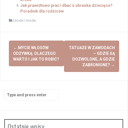
Jak prawidłowo prać i dbać o ubranka dziecięce?
Poradnik dla rodziców
Uroda i moda
Post
←
MYCIE WŁOSÓW
TATUAŻE W ZAWODACH
navigation
ODŻYWKĄ: DLACZEGO
– GDZIE SĄ
WARTO I JAK TO ROBIĆ?
DOZWOLONE, A GDZIE
ZABRONIONE?
→
Search
for:
Ostatnie wpisy