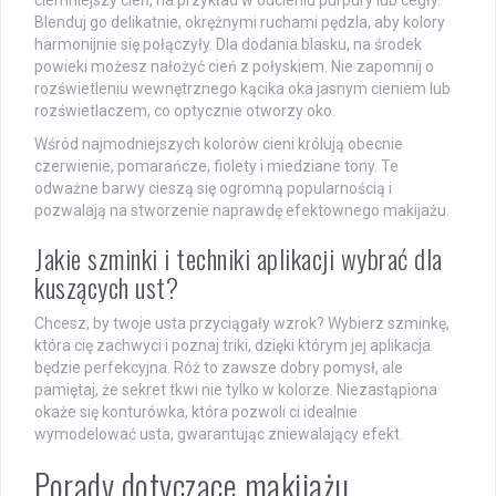
Blenduj go delikatnie, okrężnymi ruchami pędzla, aby kolory
harmonijnie się połączyły. Dla dodania blasku, na środek
powieki możesz nałożyć cień z połyskiem. Nie zapomnij o
rozświetleniu wewnętrznego kącika oka jasnym cieniem lub
rozświetlaczem, co optycznie otworzy oko.
Wśród najmodniejszych kolorów cieni królują obecnie
czerwienie, pomarańcze, fiolety i miedziane tony. Te
odważne barwy cieszą się ogromną popularnością i
pozwalają na stworzenie naprawdę efektownego makijażu.
Jakie szminki i techniki aplikacji wybrać dla
kuszących ust?
Chcesz, by twoje usta przyciągały wzrok? Wybierz szminkę,
która cię zachwyci i poznaj triki, dzięki którym jej aplikacja
będzie perfekcyjna. Róż to zawsze dobry pomysł, ale
pamiętaj, że sekret tkwi nie tylko w kolorze. Niezastąpiona
okaże się konturówka, która pozwoli ci idealnie
wymodelować usta, gwarantując zniewalający efekt.
Porady dotyczące makijażu