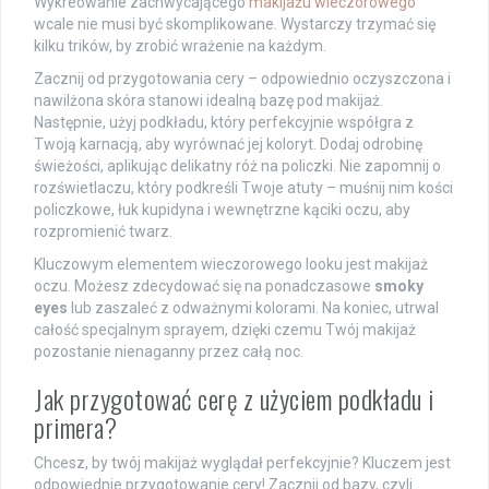
Wykreowanie zachwycającego
makijażu wieczorowego
wcale nie musi być skomplikowane. Wystarczy trzymać się
kilku trików, by zrobić wrażenie na każdym.
Zacznij od przygotowania cery – odpowiednio oczyszczona i
nawilżona skóra stanowi idealną bazę pod makijaż.
Następnie, użyj podkładu, który perfekcyjnie współgra z
Twoją karnacją, aby wyrównać jej koloryt. Dodaj odrobinę
świeżości, aplikując delikatny róż na policzki. Nie zapomnij o
rozświetlaczu, który podkreśli Twoje atuty – muśnij nim kości
policzkowe, łuk kupidyna i wewnętrzne kąciki oczu, aby
rozpromienić twarz.
Kluczowym elementem wieczorowego looku jest makijaż
oczu. Możesz zdecydować się na ponadczasowe
smoky
eyes
lub zaszaleć z odważnymi kolorami. Na koniec, utrwal
całość specjalnym sprayem, dzięki czemu Twój makijaż
pozostanie nienaganny przez całą noc.
Jak przygotować cerę z użyciem podkładu i
primera?
Chcesz, by twój makijaż wyglądał perfekcyjnie? Kluczem jest
odpowiednie przygotowanie cery! Zacznij od bazy, czyli