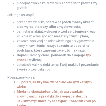
niedopasowanie kolorów cieni i pomadki to prawdziwy
grzech.
Jak tego uniknąć?
przede wszystkim,
postaw na jeden mocny akcent –
albo wyraziste oczy, albo zmysłowe usta,
pamiętaj,
makijaż wykonuj przed założeniem kreacji,
unikniesz w ten sposób nieestetycznych plam,
zawsze zaczynaj od odpowiedniego przygotowania
skóry –
nawilżenie i oczyszczenie to absolutna
podstawa, która zapewni trwałość makijażu,
dopasuj kolory cieni i pomadek do swojego
typu
urody
i stylizacji,
całość utrwal –
dzięki temu Twój makijaż pozostanie
świeży przez całą noc!
Powiązane wpisy:
15 porad jak uzyskać wspaniałe włosy w każdym
wieku
Moda na ekoświadomość: jak wprowadzić
zrównoważone praktyki do swojej garderoby
Jak stworzyć unikalny naszyjnik: Poradnik krok po
kroku