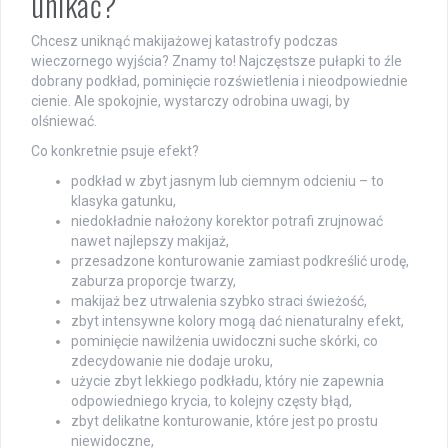
unikać?
Chcesz uniknąć makijażowej katastrofy podczas
wieczornego wyjścia? Znamy to! Najczęstsze pułapki to źle
dobrany podkład, pominięcie rozświetlenia i nieodpowiednie
cienie. Ale spokojnie, wystarczy odrobina uwagi, by
olśniewać.
Co konkretnie psuje efekt?
podkład w zbyt jasnym lub ciemnym odcieniu – to
klasyka gatunku,
niedokładnie nałożony korektor potrafi zrujnować
nawet najlepszy makijaż,
przesadzone konturowanie zamiast podkreślić urodę,
zaburza proporcje twarzy,
makijaż bez utrwalenia szybko straci świeżość,
zbyt intensywne kolory mogą dać nienaturalny efekt,
pominięcie nawilżenia uwidoczni suche skórki, co
zdecydowanie nie dodaje uroku,
użycie zbyt lekkiego podkładu, który nie zapewnia
odpowiedniego krycia, to kolejny częsty błąd,
zbyt delikatne konturowanie, które jest po prostu
niewidoczne,