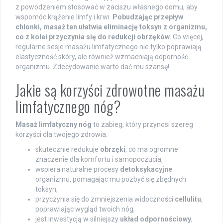
z powodzeniem stosować w zaciszu własnego domu, aby
wspomóc krążenie limfy i krwi.
Pobudzając przepływ
chłonki, masaż ten ułatwia eliminację toksyn z organizmu,
co z kolei przyczynia się do redukcji obrzęków.
Co więcej,
regularne sesje masażu limfatycznego nie tylko poprawiają
elastyczność skóry, ale również wzmacniają odporność
organizmu. Zdecydowanie warto dać mu szansę!
Jakie są korzyści zdrowotne masażu
limfatycznego nóg?
Masaż limfatyczny nóg
to zabieg, który przynosi szereg
korzyści dla twojego zdrowia.
skutecznie redukuje
obrzęki
, co ma ogromne
znaczenie dla komfortu i samopoczucia,
wspiera naturalne procesy
detoksykacyjne
organizmu, pomagając mu pozbyć się zbędnych
toksyn,
przyczynia się do zmniejszenia widoczności
cellulitu
,
poprawiając wygląd twoich nóg,
jest inwestycją w silniejszy
układ odpornościowy
,