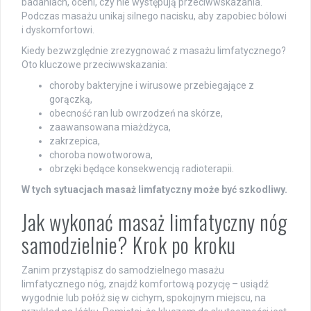
badaniach, oceni, czy nie występują przeciwwskazania.
Podczas masażu unikaj silnego nacisku, aby zapobiec bólowi
i dyskomfortowi.
Kiedy bezwzględnie zrezygnować z masażu limfatycznego?
Oto kluczowe przeciwwskazania:
choroby bakteryjne i wirusowe przebiegające z
gorączką,
obecność ran lub owrzodzeń na skórze,
zaawansowana miażdżyca,
zakrzepica,
choroba nowotworowa,
obrzęki będące konsekwencją radioterapii.
W tych sytuacjach masaż limfatyczny może być szkodliwy.
Jak wykonać masaż limfatyczny nóg
samodzielnie? Krok po kroku
Zanim przystąpisz do samodzielnego masażu
limfatycznego nóg, znajdź komfortową pozycję – usiądź
wygodnie lub połóż się w cichym, spokojnym miejscu, na