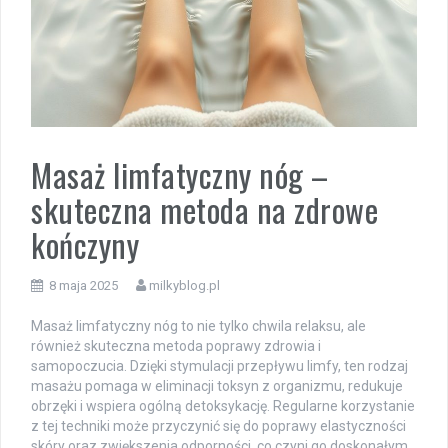
Masaż limfatyczny nóg –
skuteczna metoda na zdrowe
kończyny
8 maja 2025
milkyblog.pl
Masaż limfatyczny nóg to nie tylko chwila relaksu, ale
również skuteczna metoda poprawy zdrowia i
samopoczucia. Dzięki stymulacji przepływu limfy, ten rodzaj
masażu pomaga w eliminacji toksyn z organizmu, redukuje
obrzęki i wspiera ogólną detoksykację. Regularne korzystanie
z tej techniki może przyczynić się do poprawy elastyczności
skóry oraz zwiększenia odporności, co czyni go doskonałym