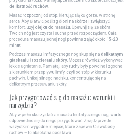
przykład na łóżku. Pamiętaj, że kluczem do skuteczności jest
delikatność ruchów
.
Masaż rozpocznij od stóp, kierując się ku górze, w stronę
serca. Aby ułatwić poślizg dłoni na skórze i zwiększyć
komfort, użyj
olejku do masażu
. Upewnij się, że skóra
Twoich nóg jest czysta i sucha przed rozpoczęciem. Cała
procedura masażu jednej nogi powinna zająć około
15-20
minut
.
Podczas masażu limfatycznego nóg skup się na
delikatnym
głaskaniu i rozcieraniu skóry
. Możesz również wykonywać
lekkie ugniatanie. Pamiętaj, aby ruchy były powolne i zgodne
z kierunkiem przepływu limfy, czyli od stóp w kierunku
pachwin. Unikaj silnego nacisku, koncentrując się na
delikatnym przesuwaniu skóry.
Jak przygotować się do masażu: warunki i
narzędzia?
Aby w pełni skorzystać z masażu limfatycznego nóg, warto
odpowiednio się do niego przygotować. Znajdź przede
wszystkim wygodne miejsce, które zapewni Ci swobodę
ruchów – to absolutna podstawa.