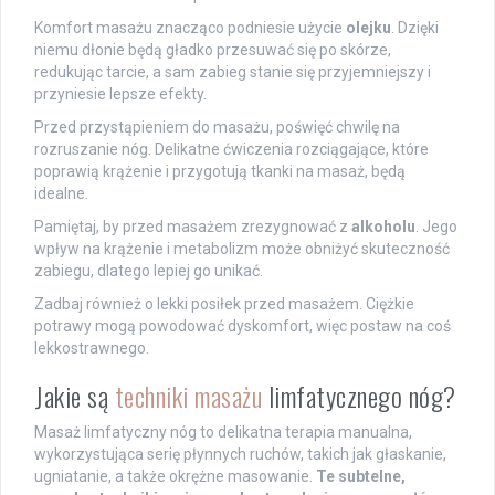
Komfort masażu znacząco podniesie użycie
olejku
. Dzięki
niemu dłonie będą gładko przesuwać się po skórze,
redukując tarcie, a sam zabieg stanie się przyjemniejszy i
przyniesie lepsze efekty.
Przed przystąpieniem do masażu, poświęć chwilę na
rozruszanie nóg. Delikatne ćwiczenia rozciągające, które
poprawią krążenie i przygotują tkanki na masaż, będą
idealne.
Pamiętaj, by przed masażem zrezygnować z
alkoholu
. Jego
wpływ na krążenie i metabolizm może obniżyć skuteczność
zabiegu, dlatego lepiej go unikać.
Zadbaj również o lekki posiłek przed masażem. Ciężkie
potrawy mogą powodować dyskomfort, więc postaw na coś
lekkostrawnego.
Jakie są
techniki masażu
limfatycznego nóg?
Masaż limfatyczny nóg to delikatna terapia manualna,
wykorzystująca serię płynnych ruchów, takich jak głaskanie,
ugniatanie, a także okrężne masowanie.
Te subtelne,