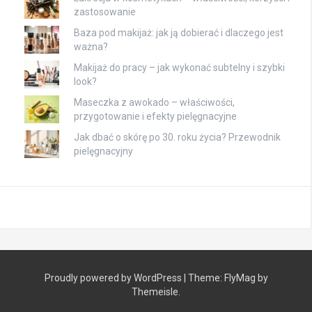
zastosowanie
Baza pod makijaż: jak ją dobierać i dlaczego jest
ważna?
Makijaż do pracy – jak wykonać subtelny i szybki
look?
Maseczka z awokado – właściwości,
przygotowanie i efekty pielęgnacyjne
Jak dbać o skórę po 30. roku życia? Przewodnik
pielęgnacyjny
Proudly powered by WordPress
|
Theme:
FlyMag
by
Themeisle.