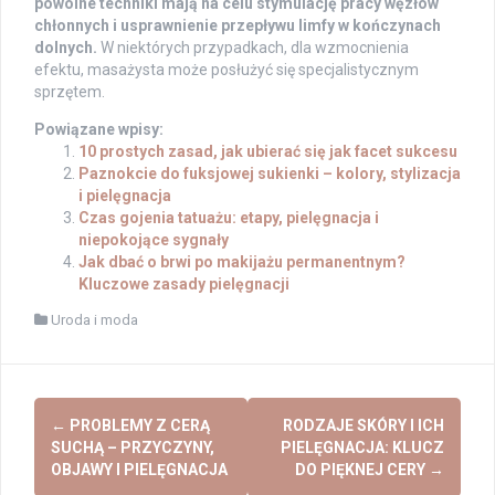
powolne techniki mają na celu stymulację pracy węzłów
chłonnych i usprawnienie przepływu limfy w kończynach
dolnych.
W niektórych przypadkach, dla wzmocnienia
efektu, masażysta może posłużyć się specjalistycznym
sprzętem.
Powiązane wpisy:
10 prostych zasad, jak ubierać się jak facet sukcesu
Paznokcie do fuksjowej sukienki – kolory, stylizacja
i pielęgnacja
Czas gojenia tatuażu: etapy, pielęgnacja i
niepokojące sygnały
Jak dbać o brwi po makijażu permanentnym?
Kluczowe zasady pielęgnacji
Uroda i moda
Post
←
PROBLEMY Z CERĄ
RODZAJE SKÓRY I ICH
navigation
SUCHĄ – PRZYCZYNY,
PIELĘGNACJA: KLUCZ
OBJAWY I PIELĘGNACJA
DO PIĘKNEJ CERY
→