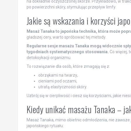
na dokładnie oczyszczonej skórze. Przykładowo, w trak
po powierzchni skóry, stymulując przepływ limfy.
Jakie są wskazania i korzyści ja
Masaż Tanaka to japońska technika, która może popraw
gładszej cery, warto spróbować tej metody.
Regularne sesje masażu Tanaka mogą widocznie spłyc
tygodniach systematycznego stosowania.
Co więcej, 
detoksykacji organizmu.
To rozwiązanie dla osób, które zmagają się z:
obrzękami na twarzy,
cieniami pod oczami,
utratą elastyczności skóry.
Uzbrój się w cierpliwość i ciesz się korzyściami, jakie nie
Kiedy unikać masażu Tanaka – ja
Masaż Tanaka, mimo obietnic odmłodzenia, nie zawsze 
japońskiego rytuału: