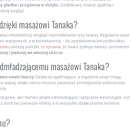
ię gładka i przyjemna w dotyku.
Dodatkowo, masaż ujędrnia i
łodszy wygląd.
 dzięki masażowi Tanaka?
skać młodzieńczy wygląd i wymodelować rysy twarzy. Regularne sesje
wo-wargowych, a w konsekwencji – do uwydatnienia linii podbródka i
asażu
unoszą policzki,
co sprawia
, że twarz zyskuje świeży i promienny
iej i piękniej we własnej skórze.
i odmładzającemu masażowi Tanaka?
nie owalu twarzy.
Działa on ujędrniająco, a regularne sesje mogą
 Co więcej, dzięki niemu możesz zauważyć zmniejszenie widoczności
rzy.
argowe, ale również działa odmładzająco i optycznie wyszczupla. Już
dostrzec pierwsze efekty, a to wszystko dzięki prostej technice,
mu?