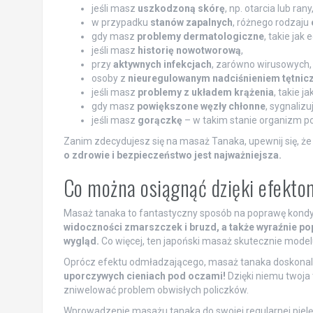
jeśli masz
uszkodzoną skórę
, np. otarcia lub rany
w przypadku
stanów zapalnych
, różnego rodzaju
gdy masz
problemy dermatologiczne
, takie jak
jeśli masz
historię nowotworową
,
przy
aktywnych infekcjach
, zarówno wirusowych, j
osoby z
nieuregulowanym nadciśnieniem tętnic
jeśli masz
problemy z układem krążenia
, takie j
gdy masz
powiększone węzły chłonne
, sygnaliz
jeśli masz
gorączkę
– w takim stanie organizm po
Zanim zdecydujesz się na masaż Tanaka, upewnij się, że
o zdrowie i bezpieczeństwo jest najważniejsza.
Co można osiągnąć dzięki efekt
Masaż tanaka to fantastyczny sposób na poprawę kondycj
widoczności zmarszczek i bruzd, a także wyraźnie pop
wygląd.
Co więcej, ten japoński masaż skutecznie modeluj
Oprócz efektu odmładzającego, masaż tanaka doskonale
uporczywych cieniach pod oczami!
Dzięki niemu twoja
zniwelować problem obwisłych policzków.
Wprowadzenie masażu tanaka do swojej regularnej pielę