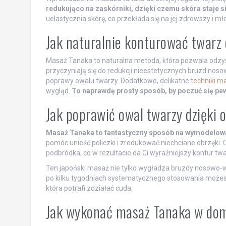
redukująco na zaskórniki, dzięki czemu skóra staje s
uelastycznia skórę, co przekłada się na jej zdrowszy i m
Jak naturalnie konturować twarz
Masaż Tanaka to naturalna metoda, która pozwala odzy
przyczyniają się do redukcji nieestetycznych bruzd noso
poprawy owalu twarzy. Dodatkowo, delikatne
techniki m
wygląd.
To naprawdę prosty sposób, by poczuć się pewn
Jak poprawić owal twarzy dzięk
Masaż Tanaka to fantastyczny sposób na wymodelowa
pomóc unieść policzki i zredukować niechciane obrzęki.
podbródka, co w rezultacie da Ci wyraźniejszy kontur twa
Ten japoński masaż nie tylko wygładza bruzdy nosowo-w
po kilku tygodniach systematycznego stosowania możesz 
która potrafi zdziałać cuda.
Jak wykonać masaż Tanaka w do