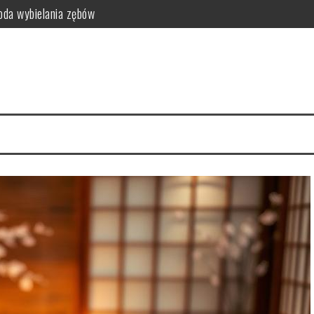
da wybielania zębów
i funkcjonalność do sypialni
idealny styl?
ego warto zrezygnować z szamponu?
kty relaksacyjne
i na co dzień