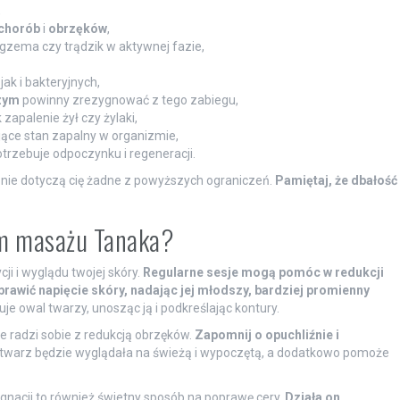
,
chorób
i
obrzęków
,
 egzema czy trądzik w aktywnej fazie,
ak i bakteryjnych,
zym
powinny zrezygnować z tego zabiegu,
ak zapalenie żył czy żylaki,
ujące stan zapalny w organizmie,
trzebuje odpoczynku i regeneracji.
 nie dotyczą cię żadne z powyższych ograniczeń.
Pamiętaj, że dbałość
om masażu Tanaka?
i i wyglądu twojej skóry.
Regularne sesje mogą pomóc w redukcji
rawić napięcie skóry, nadając jej młodszy, bardziej promienny
e owal twarzy, unosząc ją i podkreślając kontury.
 radzi sobie z redukcją obrzęków.
Zapomnij o opuchliźnie i
 twarz będzie wyglądała na świeżą i wypoczętą, a dodatkowo pomoże
gnacji to również świetny sposób na poprawę cery.
Działa on