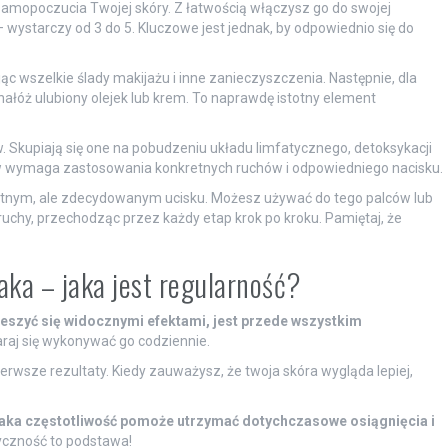
amopoczucia Twojej skóry. Z łatwością włączysz go do swojej
 wystarczy od 3 do 5. Kluczowe jest jednak, by odpowiednio się do
c wszelkie ślady makijażu i inne zanieczyszczenia. Następnie, dla
łóż ulubiony olejek lub krem. To naprawdę istotny element
 Skupiają się one na pobudzeniu układu limfatycznego, detoksykacji
etapów wymaga zastosowania konkretnych ruchów i odpowiedniego nacisku.
tnym, ale zdecydowanym ucisku. Możesz używać do tego palców lub
ruchy, przechodząc przez każdy etap krok po kroku. Pamiętaj, że
ka – jaka jest regularność?
eszyć się widocznymi efektami, jest przede wszystkim
araj się wykonywać go codziennie.
rwsze rezultaty. Kiedy zauważysz, że twoja skóra wygląda lepiej,
aka częstotliwość pomoże utrzymać dotychczasowe osiągnięcia i
yczność to podstawa!