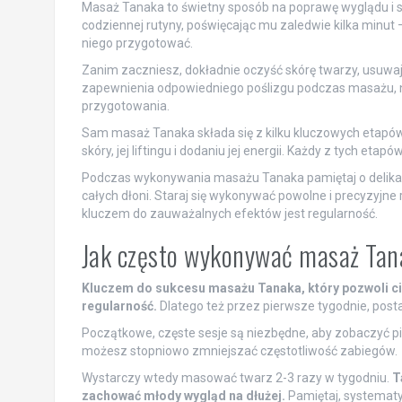
Masaż Tanaka to świetny sposób na poprawę wyglądu i s
codziennej rutyny, poświęcając mu zaledwie kilka minut –
niego przygotować.
Zanim zaczniesz, dokładnie oczyść skórę twarzy, usuwają
zapewnienia odpowiedniego poślizgu podczas masażu, na
przygotowania.
Sam masaż Tanaka składa się z kilku kluczowych etapów.
skóry, jej liftingu i dodaniu jej energii. Każdy z tych 
Podczas wykonywania masażu Tanaka pamiętaj o delika
całych dłoni. Staraj się wykonywać powolne i precyzyjne 
kluczem do zauważalnych efektów jest regularność.
Jak często wykonywać masaż Tana
Kluczem do sukcesu masażu Tanaka, który pozwoli ci
regularność.
Dlatego też przez pierwsze tygodnie, post
Początkowe, częste sesje są niezbędne, aby zobaczyć pie
możesz stopniowo zmniejszać częstotliwość zabiegów.
Wystarczy wtedy masować twarz 2-3 razy w tygodniu.
T
zachować młody wygląd na dłużej.
Pamiętaj, systemat