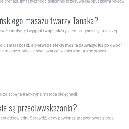
cie drenażu limfatycznego delikatnie przesuwa się opuszkami palców
pońskiego masażu twarzy Tanaka?
ić kondycję i wygląd twojej skóry.
Jeśli pragniesz jędrniejszej i
ić zmarszczki, a pierwsze efekty można zauważyć już po dwóch
ten masaż modeluje owal twarzy i wspiera naturalny proces
sie ze sobą ta tradycyjna metoda pielęgnacji.
kie są przeciwwskazania?
jest odpowiedni. Sprawdź, kiedy powinnaś zrezygnować z tego