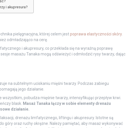
ość?
rzy i akupresura?
hnika pielęgnacyjna, której celem jest
poprawa elastyczności skóry
.
nież odmładzająco na cerę.
fatycznego i akupresury, co przekłada się na wyraźną poprawę
e sesje masażu Tanaka mogą odświeżyć i odmłodzić rysy twarzy, dając
zuje na subtelnym uciskaniu mięśni twarzy. Podczas zabiegu
pomagają jego działanie.
 wszystkim, pobudza mięśnie twarzy, intensyfikując przepływ krwi.
ieńczy blask.
Masaż Tanaka łączy w sobie elementy drenażu
sowe działanie.
sacji, drenażu limfatycznego, liftingu i akupresury. Istotne są
u do góry oraz ruchy okrężne. Należy pamiętać, aby masaż wykonywać