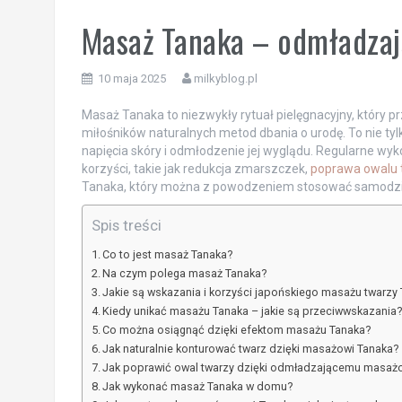
Masaż Tanaka – odmładzają
10 maja 2025
milkyblog.pl
Masaż Tanaka to niezwykły rytuał pielęgnacyjny, który p
miłośników naturalnych metod dbania o urodę. To nie tyl
napięcia skóry i odmłodzenie jej wyglądu. Regularne 
korzyści, takie jak redukcja zmarszczek,
poprawa owalu 
Tanaka, który można z powodzeniem stosować samodziel
Spis treści
Co to jest masaż Tanaka?
Na czym polega masaż Tanaka?
Jakie są wskazania i korzyści japońskiego masażu twarzy
Kiedy unikać masażu Tanaka – jakie są przeciwwskazania
Co można osiągnąć dzięki efektom masażu Tanaka?
Jak naturalnie konturować twarz dzięki masażowi Tanaka?
Jak poprawić owal twarzy dzięki odmładzającemu masaż
Jak wykonać masaż Tanaka w domu?