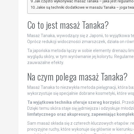
Jak często wykonywać masaż Tanaka – jaka jest regularn
Jakie są techniki dodatkowe w masażu Tanaka – joga twa
Co to jest masaż Tanaka?
Masaż Tanaka, wywodzący się z Japonii, to wyjątkowa tec
Oprócz redukcji widoczności zmarszczek, działa on rów
Ta japońska metoda łączy w sobie elementy drenażu lim
wyglądu skóry, w tym wyrównanie jej kolorytu. Regularn
zauważalne efekty.
Na czym polega masaż Tanaka?
Masaż Tanaka to niezwykła metoda pielęgnacji, która ba
wykorzystuje się specjalnie dobrane kosmetyki, które ws
Ta wyjątkowa technika oferuje szereg korzyści.
Przede
Dzięki temu skóra staje się jędrniejsza i odzyskuje młodz
limfatycznego oraz akupresury, zapewniając komplek
Sam masaż składa się z czterech kluczowych etapów: relak
precyzyjne ruchy, które wykonuje się głównie w kierunk