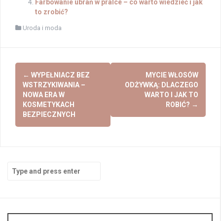
Farbowanie ubrań w pralce – co warto wiedzieć i jak
to zrobić?
Uroda i moda
Post
←
WYPEŁNIACZ BEZ
MYCIE WŁOSÓW
navigation
WSTRZYKIWANIA –
ODŻYWKĄ: DLACZEGO
NOWA ERA W
WARTO I JAK TO
KOSMETYKACH
ROBIĆ?
→
BEZPIECZNYCH
Search
for: