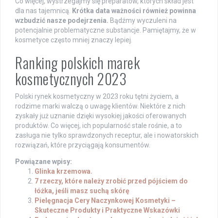
Co więcej, wystrzegajmy się preparatów, których skład jest
dla nas tajemnicą.
Krótka data ważności również powinna
wzbudzić nasze podejrzenia.
Bądźmy wyczuleni na
potencjalnie problematyczne substancje. Pamiętajmy, że w
kosmetyce często mniej znaczy lepiej.
Ranking polskich marek
kosmetycznych 2023
Polski rynek kosmetyczny w 2023 roku tętni życiem, a
rodzime marki walczą o uwagę klientów. Niektóre z nich
zyskały już uznanie dzięki wysokiej jakości oferowanych
produktów. Co więcej, ich popularność stale rośnie, a to
zasługa nie tylko sprawdzonych receptur, ale i nowatorskich
rozwiązań, które przyciągają konsumentów.
Powiązane wpisy:
Glinka krzemowa.
7 rzeczy, które należy zrobić przed pójściem do
łóżka, jeśli masz suchą skórę
Pielęgnacja Cery Naczynkowej Kosmetyki –
Skuteczne Produkty i Praktyczne Wskazówki