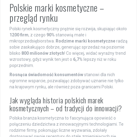
Polskie marki kosmetyczne –
przegląd rynku
Polski rynek kosmetyczny prężnie się rozwija, skupiając około
1200 firm
, z czego
90%
stanowią małe i
mikroprzedsiębiorstwa.
Rodzime marki kosmetyczne
radzą
sobie zaskakująco dobrze, generując sprzedaż na poziomie
blisko
800 milionów złotych
! Co więcej, widać wyraźny trend
wzrostowy, gdyż wynik ten jest o
6,7%
lepszy niż w roku
poprzednim.
Rosnąca świadomość konsumentów
stanowi dla nich
ogromne wsparcie, pozwalając zdobywać uznanie nie tylko
na krajowym rynku, ale również poza granicami Polski.
Jak wygląda historia polskich marek
kosmetycznych – od tradycji do innowacji?
Polska branża kosmetyczna to fascynująca opowieść o
połączeniu dziedzictwa z innowacyjnymi technologiami. Te
rodzime firmy, pokonując liczne wyzwania, zdołały
dostosować swoje receptury do stale zmieniających się