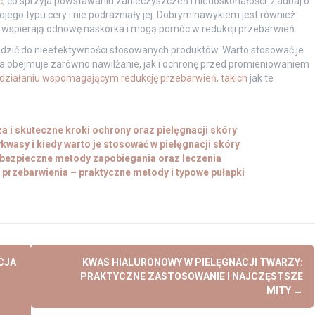
c
, co sprzyja powstawaniu zanieczyszczeń i niedoskonałości. Zadbaj o
ego typu cery i nie podrażniały jej. Dobrym nawykiem jest również
 wspierają odnowę naskórka i mogą pomóc w redukcji przebarwień.
wadzić do nieefektywności stosowanych produktów. Warto stosować je
óra obejmuje zarówno nawilżanie, jak i ochronę przed promieniowaniem
działaniu wspomagającym redukcję przebarwień, takich
jak te
 i skuteczne kroki ochrony oraz pielęgnacji skóry
kwasy i kiedy warto je stosować w pielęgnacji skóry
i bezpieczne metody zapobiegania oraz leczenia
 przebarwienia – praktyczne metody i typowe pułapki
CJA
KWAS HIALURONOWY W PIELĘGNACJI TWARZY:
PRAKTYCZNE ZASTOSOWANIE I NAJCZĘSTSZE
MITY
→