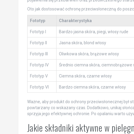
pojawienia się przebarwień oraz przedwczesnego starzen
Oto jak dostosować ochronę przeciwsłoneczną do poszc
Fototyp
Charakterystyka
Fototyp I
Bardzo jasna skóra, piegi, włosy rude
Fototyp II
Jasna skóra, blond włosy
Fototyp III
Oliwkowa skóra, brązowe włosy
Fototyp IV
Średnio ciemna skóra, ciemnobrązowe 
Fototyp V
Ciemna skóra, czarne włosy
Fototyp VI
Bardzo ciemna skóra, czarne włosy
Ważne, aby produkt do ochrony przeciwsłonecznej był s
powtarzany co wskazany czas. Dodatkowo, unikaj słońca
sprzyja jego efektywnej ochronie. Po opalaniu warto uż
Jakie składniki aktywne w pielęg