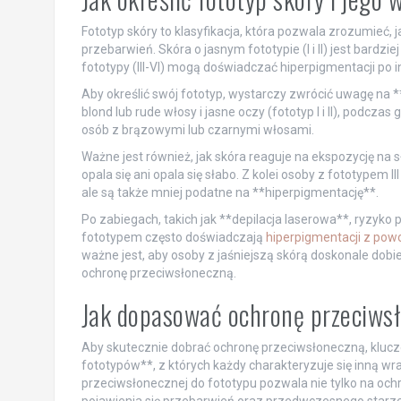
Fototyp skóry to klasyfikacja, która pozwala zrozumieć, 
przebarwień. Skóra o jasnym fototypie (I i II) jest bardzie
fototypy (III-VI) mogą doświadczać hiperpigmentacji po
Aby określić swój fototyp, wystarczy zwrócić uwagę na *
blond lub rude włosy i jasne oczy (fototyp I i II), podczas
osób z brązowymi lub czarnymi włosami.
Ważne jest również, jak skóra reaguje na ekspozycję na sł
opala się ani opala się słabo. Z kolei osoby z fototypem III 
ale są także mniej podatne na **hiperpigmentację**.
Po zabiegach, takich jak **depilacja laserowa**, ryzyko
fototypem często doświadczają
hiperpigmentacji z powo
ważne jest, aby osoby z jaśniejszą skórą doskonale dobi
ochronę przeciwsłoneczną.
Jak dopasować ochronę przeciwsł
Aby skutecznie dobrać ochronę przeciwsłoneczną, klucz
fototypów**, z których każdy charakteryzuje się inną 
przeciwsłonecznej do fototypu pozwala nie tylko na och