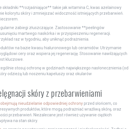
kładniki **rozjaśniające** takie jak witamina C, kwas azelainowy
 kolorytu skóry i zmniejszać widoczność istniejących przebarwień.
wieczorem.
regularne zabiegi złuszczające. Zastosowanie **peelingów
nięciu martwego naskórka i w przyspieszeniu regeneracji.
zykład raz w tygodniu, aby uniknąć podrażnienia.
roduktów na bazie kwasu hialuronowego lub ceramidów. Utrzymanie
lądowi cery oraz wspiera jej regenerację. Stosowanie nawilżających
est kluczowe.
czególnie stosuj ochronę w godzinach największego nasłonecznienia (od
kóry odzieżą lub noszeniu kapeluszy oraz okularów
elęgnacji skóry z przebarwieniami
obejmują nieudzielanie odpowiedniej ochrony
przed słońcem, co
agresywnych produktów, które mogą podrażniać wrażliwą skórę, oraz
ości przebarwień. Niezalecane jest również używanie ciężkich
pływa na stan skóry.