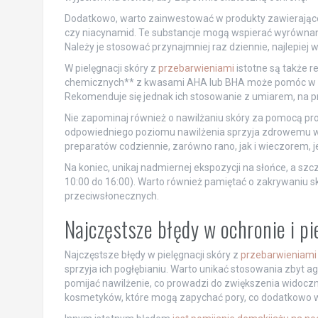
Dodatkowo, warto zainwestować w produkty zawierające s
czy niacynamid. Te substancje mogą wspierać wyrównanie
Należy je stosować przynajmniej raz dziennie, najlepiej 
W pielęgnacji skóry z
przebarwieniami
istotne są także 
chemicznych** z kwasami AHA lub BHA może pomóc w usu
Rekomenduje się jednak ich stosowanie z umiarem, na pr
Nie zapominaj również o nawilżaniu skóry za pomocą p
odpowiedniego poziomu nawilżenia sprzyja zdrowemu wyg
preparatów codziennie, zarówno rano, jak i wieczorem, j
Na koniec, unikaj nadmiernej ekspozycji na słońce, a sz
10:00 do 16:00). Warto również pamiętać o zakrywaniu s
przeciwsłonecznych.
Najczęstsze błędy w ochronie i pi
Najczęstsze błędy w pielęgnacji skóry z
przebarwieniami 
sprzyja ich pogłębianiu. Warto unikać stosowania zbyt 
pomijać nawilżenie, co prowadzi do zwiększenia widoczn
kosmetyków, które mogą zapychać pory, co dodatkowo w