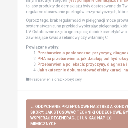
Innym istotnym błędem
jest pomijanie demakijażu na no
to, aby produkty do demakijażu były dostosowane do Twoj
regularne stosowanie peelingów enzymatycznych, które
Oprócz tego, brak regularności w pielęgnacji może pro
systematycznie, na przykład wybierając pielęgnację, kt
UV. Ostatecznie często ignoruje się dobór kosmetyków o
zawierające kwas azelainowy czy witaminę C.
Powiązane wpisy:
Przebarwienia posłoneczne: przyczyny, diagnoza
PHA na przebarwienia: jak działają polihydroksy
Przebarwienia po lekach: przyczyny, diagnoza 
Jak skutecznie dokumentować efekty kuracji na
Przebarwienia oraz koloryt cery
Post
←
ODDYCHANIE PRZEPONOWE NA STRES A KONDY
navigation
SKÓRY: JAK STOSOWAĆ TECHNIKI ODDECHOWE, BY
WSPIERAĆ REGENERACJĘ I UNIKAĆ NAPIĘĆ
MIMICZNYCH