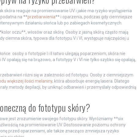
jak skóra reaguje na promieniowanie UV i jakie ma ryzyko wystąpienia
j podatna na **
przebarwienia
** i oparzenia, podczas gdy ciemniejsze
 intensywnym działaniu słońca lub po zabiegach kosmetycznych.
*kolor oczu**, włosów oraz skórę. Osoby z jasną skórą często mają
 gdy ciemna skóra, typowa dla fototypu V i VI, występuje najczęściej u
ońce: osoby o fototypie I i II łatwo ulegają poparzeniom, skóra nie
i IV opalają się na brązowo, a fototypy V i VI nie tylko szybko się opalają,
 przebarwień różni się w zależności od fototypu. Osoby z ciemniejszym
du większej ilości melaniny
, która absorbuje energię lasera. Dlatego
erały metody depilacji, by uniknąć odbarwień i przemyślały odpowiednią
oneczną do fototypu skóry?
owe jest zrozumienie swojego fototypu skóry. Wyróżniamy **six
wrażliwością na promieniowanie UV. Dostosowanie poziomu ochrony
ronę przed oparzeniami, ale także znacząco zmniejsza ryzyko