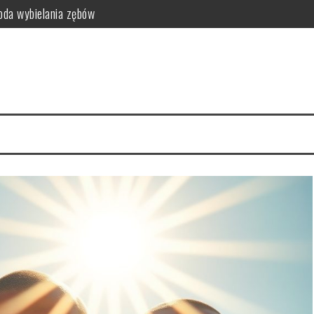
da wybielania zębów
i funkcjonalność do sypialni
idealny styl?
ego warto zrezygnować z szamponu?
kty relaksacyjne
i na co dzień