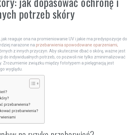
kóry: jak dopasować ochronę i
nych potrzeb skóry
, jak reaguje ona na promieniowanie UV i jakie ma predyspozycje do
ardziej narażone na
przebarwienia spowodowane oparzeniami,
nych z innych przyczyn. Aby skutecznie dbać o skórę, ważne jest
i do indywidualnych potrzeb, co pozwoli nie tylko zminimalizować
ry. Zrozumienie związku między fototypem a pielęgnacją jest
go wyglądu.
ień?
kóry?
ać przebarwienia?
ukować przebarwienia?
rwieniami
 wpływ na ryzyko przebarwień?