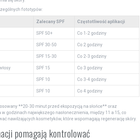
ia się skóry.
zególnych fototypów:
Zalecany SPF
Częstotliwość aplikacji
SPF 50+
Co 1-2 godziny
SPF 30-50
Co 2 godziny
SPF 15-30
Co 2-3 godziny
włosy
SPF 15
Co 3 godziny
SPF 10
Co 3-4 godziny
SPF 10
Co 4 godziny
tosowany **20-30 minut przed ekspozycją na słońce** oraz
 w godzinach największego nasłonecznienia, między 11 a 15, co
ywać nawilżających kosmetyków, które wspomagają regenerację skóry.
nacji pomagają kontrolować