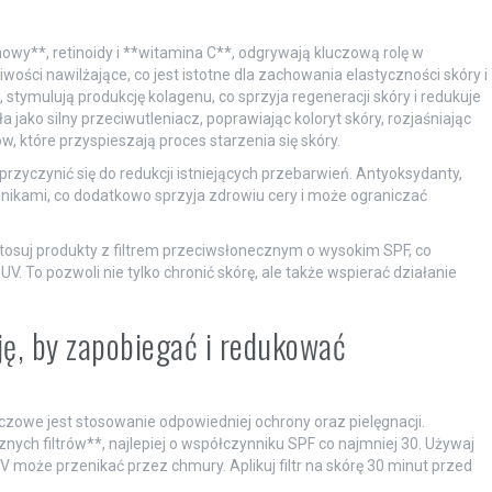
onowy**, retinoidy i **witamina C**, odgrywają kluczową rolę w
ści nawilżające, co jest istotne dla zachowania elastyczności skóry i
, stymulują produkcję kolagenu, co sprzyja regeneracji skóry i redukuje
jako silny przeciwutleniacz, poprawiając koloryt skóry, rozjaśniając
w, które przyspieszają proces starzenia się skóry.
rzyczynić się do redukcji istniejących przebarwień. Antyoksydanty,
dnikami, co dodatkowo sprzyja zdrowiu cery i może ograniczać
tosuj produkty z filtrem przeciwsłonecznym o wysokim SPF, co
To pozwoli nie tylko chronić skórę, ale także wspierać działanie
ję, by zapobiegać i redukować
zowe jest stosowanie odpowiedniej ochrony oraz pielęgnacji.
ych filtrów**, najlepiej o współczynniku SPF co najmniej 30. Używaj
może przenikać przez chmury. Aplikuj filtr na skórę 30 minut przed