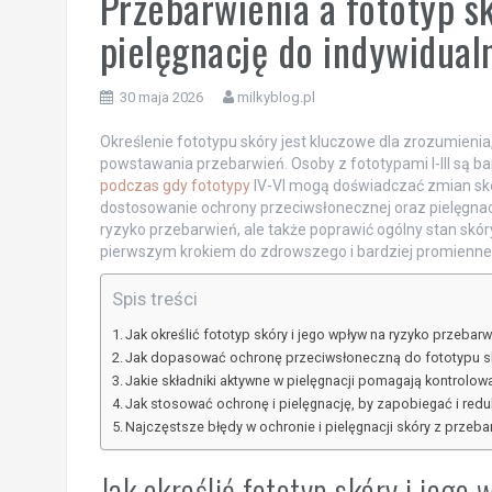
Przebarwienia a fototyp s
pielęgnację do indywidual
30 maja 2026
milkyblog.pl
Określenie fototypu skóry jest kluczowe dla zrozumienia
powstawania przebarwień. Osoby z fototypami I-III są b
podczas gdy fototypy
IV-VI mogą doświadczać zmian skór
dostosowanie ochrony przeciwsłonecznej oraz pielęgnacj
ryzyko przebarwień, ale także poprawić ogólny stan skó
pierwszym krokiem do zdrowszego i bardziej promienne
Spis treści
Jak określić fototyp skóry i jego wpływ na ryzyko przebarw
Jak dopasować ochronę przeciwsłoneczną do fototypu s
Jakie składniki aktywne w pielęgnacji pomagają kontrolow
Jak stosować ochronę i pielęgnację, by zapobiegać i red
Najczęstsze błędy w ochronie i pielęgnacji skóry z przeba
Jak określić fototyp skóry i jego