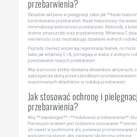
przebarwienia?
Składniki aktywne w pielęgnacji, takie jak **kwas hialur
kontrolowaniu przebarwień. Kwas hialuronowy ma właściwo
minimalizacji widoczności przebarwień. Retinoidy, z kolei
drobne zmarszczki oraz przebarwienia. Witamina C działa 
nierówności oraz neutralizując działanie wolnych rodnikó
Peptydy również wspierają regenerację tkanek, co może p
takie jak witaminy E i A, pomagają w walce z wolnymi ro
powstawanie nowych przebarwień.
Aby wzmocnić efekty działania składników aktywnych, s
zabezpiecza skórę przed szkodliwym promieniowaniem UV. 
wspomnianych składników w redukcji przebarwień.
Jak stosować ochronę i pielęgnac
przebarwienia?
Aby **zapobiegać** i **redukować przebarwienia**, kluc
Pierwszym krokiem jest codzienne stosowanie **słoneczn
ich nawet w pochmurne dni, ponieważ promieniowanie UV 
wyjściem na słońce, aby zapewnić skuteczną ochronę.