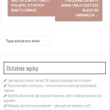
SKUTECZNE RYTUAŁY I
PIELĘGNACJA ANTI-
PUŁAPKI, KTÓRYCH
AGING I NAJCZĘSTSZE
WARTO UNIKAĆ
BŁĘDY DO
UNIKNIĘCIA
→
Search
for:
Ostatnie wpisy
Jak łączyć kolory ubrań? 8 zasad stylizacji na co dzień
Szczoteczka soniczna – nowoczesna metoda wybielania
zębów
Szafeczki nocne: jak wybrać rozmiar, styl i funkcjonalność do
sypialni
Makijaż do beżowej sukienki – jak wybrać idealny styl?