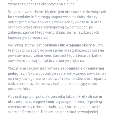
zwłaszcza podczas ekspozycji na słońce.
Drugim powszechnym błędem jest
stosowanie drażniących
kosmetyków
, które mogą pogorszyć stan skóry. Należy
unikać produktów zawierających alkohol, kwasy AHA oraz
retinoidy przez okres przynajmniej dwóch tygodni po
zabiegu. Zamiast tego warto skupić się na nawilżających i
łagodzących preparatach.
Nie mniej istotne jest
dotykanie lub drapanie skóry
. Ruchy
te mogą prowadzić do podrażnień oraz zakażeń, co sprzyja
powstawaniu przebarwień. Zamiast tego, stosuj delikatne
nawilżenie i unikaj kontaktu z brudnymi rękoma.
Ważnym aspektem jest również
zapominanie o regularnej
pielęgnacji
. Skóra potrzebuje systematycznego nawilżania i
ochrony, dlatego warto stosować rekomendowane preparaty
codziennie oraz dostosowywać je do zmieniających się
potrzeb skóry.
Aby uniknąć tych pułapek, pamiętaj także o
krótkotrwałym
stosowaniu zabiegów kosmetycznych
, takich jak peelingi
chemiczne czy mikrodermabrazja, które mogą podrażnić
skórę po Dermapen. Dobrze jest poczekać przynajmniej