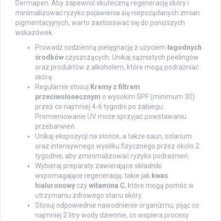
Dermapen. Aby zapewnić skuteczną regenerację skóry i
minimalizować ryzyko pojawienia się niepożądanych zmian
pigmentacyjnych, warto zastosować się do poniższych
wskazówek.
Prowadź codzienną pielęgnację z użyciem
łagodnych
środków
czyszczących. Unikaj sążnistych peelingów
oraz produktów z alkoholem, które mogą podrażniać
skórę.
Regularnie stosuj
Kremy z filtrem
przeciwsłonecznym
o wysokim SPF (minimum 30)
przez co najmniej 4-6 tygodni po zabiegu.
Promieniowanie UV może sprzyjać powstawaniu
przebarwień.
Unikaj ekspozycji na słońce, a także saun, solarium
oraz intensywnego wysiłku fizycznego przez około 2
tygodnie, aby zminimalizować ryzyko podrażnień.
Wybieraj preparaty zawierające składniki
wspomagające regenerację, takie jak
kwas
hialuronowy
czy
witamina C
, które mogą pomóc w
utrzymaniu zdrowego stanu skóry.
Stosuj odpowiednie nawodnienie organizmu, pijąc co
najmniej 2 litry wody dziennie, co wspiera procesy