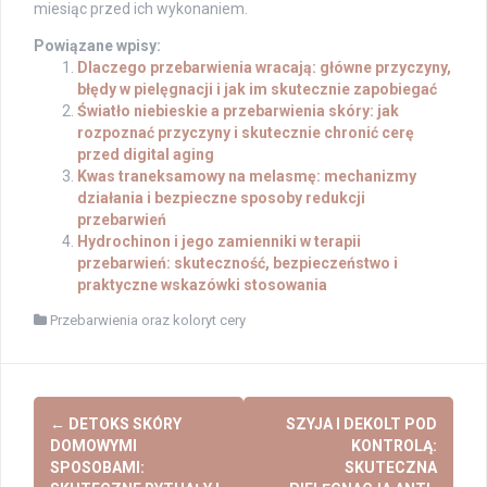
miesiąc przed ich wykonaniem.
Powiązane wpisy:
Dlaczego przebarwienia wracają: główne przyczyny,
błędy w pielęgnacji i jak im skutecznie zapobiegać
Światło niebieskie a przebarwienia skóry: jak
rozpoznać przyczyny i skutecznie chronić cerę
przed digital aging
Kwas traneksamowy na melasmę: mechanizmy
działania i bezpieczne sposoby redukcji
przebarwień
Hydrochinon i jego zamienniki w terapii
przebarwień: skuteczność, bezpieczeństwo i
praktyczne wskazówki stosowania
Przebarwienia oraz koloryt cery
Post
←
DETOKS SKÓRY
SZYJA I DEKOLT POD
navigation
DOMOWYMI
KONTROLĄ:
SPOSOBAMI:
SKUTECZNA