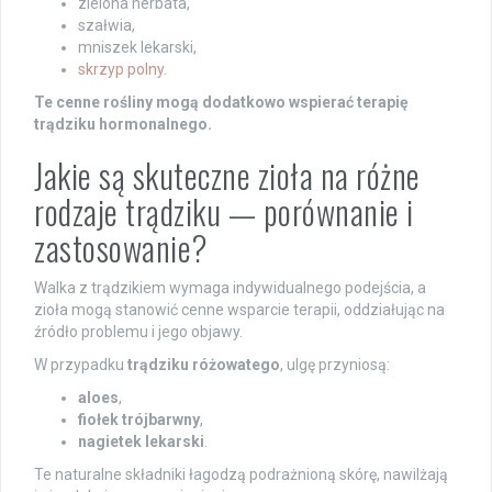
zielona herbata,
szałwia,
mniszek lekarski,
skrzyp polny
.
Te cenne rośliny mogą dodatkowo wspierać terapię
trądziku hormonalnego.
Jakie są skuteczne zioła na różne
rodzaje trądziku — porównanie i
zastosowanie?
Walka z trądzikiem wymaga indywidualnego podejścia, a
zioła mogą stanowić cenne wsparcie terapii, oddziałując na
źródło problemu i jego objawy.
W przypadku
trądziku różowatego
, ulgę przyniosą:
aloes
,
fiołek trójbarwny
,
nagietek lekarski
.
Te naturalne składniki łagodzą podrażnioną skórę, nawilżają