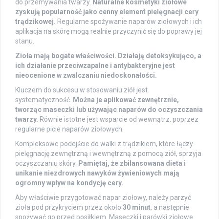
do przemywania twarzy.
Naturalne kosmetyki ziołowe
zyskują popularność jako cenny element pielęgnacji cery
trądzikowej.
Regularne spożywanie naparów ziołowych i ich
aplikacja na skórę mogą realnie przyczynić się do poprawy jej
stanu.
Zioła mają bogate właściwości. Działają detoksykująco, a
ich działanie przeciwzapalne i antybakteryjne jest
nieocenione w zwalczaniu niedoskonałości.
Kluczem do sukcesu w stosowaniu ziół jest
systematyczność.
Można je aplikować zewnętrznie,
tworząc maseczki lub używając naparów do oczyszczania
twarzy.
Równie istotne jest wsparcie od wewnątrz, poprzez
regularne picie naparów ziołowych.
Kompleksowe podejście do walki z trądzikiem, które łączy
pielęgnację zewnętrzną i wewnętrzną z pomocą ziół, sprzyja
oczyszczaniu skóry.
Pamiętaj, że zbilansowana dieta i
unikanie niezdrowych nawyków żywieniowych mają
ogromny wpływ na kondycję cery.
Aby właściwie przygotować napar ziołowy, należy parzyć
zioła pod przykryciem przez około
30 minut
, a następnie
spożywać go przed posiłkiem. Maseczki i parówki ziołowe