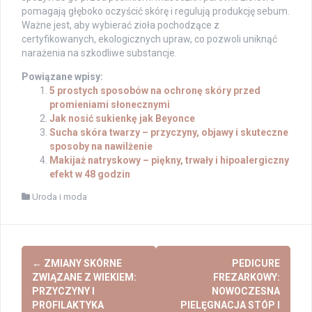
pomagają głęboko oczyścić skórę i regulują produkcję sebum.
Ważne jest, aby wybierać zioła pochodzące z
certyfikowanych, ekologicznych upraw, co pozwoli uniknąć
narażenia na szkodliwe substancje.
Powiązane wpisy:
5 prostych sposobów na ochronę skóry przed
promieniami słonecznymi
Jak nosić sukienkę jak Beyonce
Sucha skóra twarzy – przyczyny, objawy i skuteczne
sposoby na nawilżenie
Makijaż natryskowy – piękny, trwały i hipoalergiczny
efekt w 48 godzin
Uroda i moda
Post
←
ZMIANY SKÓRNE
PEDICURE
navigation
ZWIĄZANE Z WIEKIEM:
FREZARKOWY:
PRZYCZYNY I
NOWOCZESNA
PROFILAKTYKA
PIELĘGNACJA STÓP I