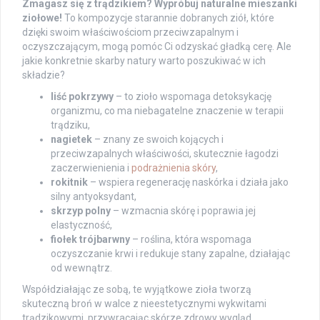
Zmagasz się z trądzikiem? Wypróbuj naturalne mieszanki
ziołowe!
To kompozycje starannie dobranych ziół, które
dzięki swoim właściwościom przeciwzapalnym i
oczyszczającym, mogą pomóc Ci odzyskać gładką cerę. Ale
jakie konkretnie skarby natury warto poszukiwać w ich
składzie?
liść pokrzywy
– to zioło wspomaga detoksykację
organizmu, co ma niebagatelne znaczenie w terapii
trądziku,
nagietek
– znany ze swoich kojących i
przeciwzapalnych właściwości, skutecznie łagodzi
zaczerwienienia i
podrażnienia skóry
,
rokitnik
– wspiera regenerację naskórka i działa jako
silny antyoksydant,
skrzyp polny
– wzmacnia skórę i poprawia jej
elastyczność,
fiołek trójbarwny
– roślina, która wspomaga
oczyszczanie krwi i redukuje stany zapalne, działając
od wewnątrz.
Współdziałając ze sobą, te wyjątkowe zioła tworzą
skuteczną broń w walce z nieestetycznymi wykwitami
trądzikowymi, przywracając skórze zdrowy wygląd.