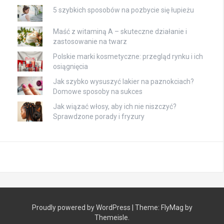
5 szybkich sposobów na pozbycie się łupieżu
Maść z witaminą A – skuteczne działanie i
zastosowanie na twarz
Polskie marki kosmetyczne: przegląd rynku i ich
osiągnięcia
Jak szybko wysuszyć lakier na paznokciach?
Domowe sposoby na sukces
Jak wiązać włosy, aby ich nie niszczyć?
Sprawdzone porady i fryzury
Proudly powered by WordPress
|
Theme:
FlyMag
by
Themeisle.