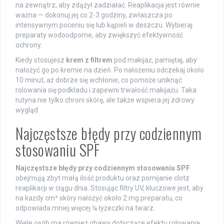
na zewnątrz, aby zdążył zadziałać. Reaplikacja jest równie
ważna — dokonuj jej co 2-3 godziny, zwłaszcza po
intensywnym poceniu się lub kąpieli w deszczu. Wybieraj
preparaty wodoodporne, aby zwiększyć efektywność
ochrony.
Kiedy stosujesz
krem z filtrem
pod makijaż, pamiętaj, aby
nałożyć go po kremie na dzień. Po nałożeniu odczekaj około
10 minut, aż dobrze się wchłonie, co pomoże uniknąć
rolowania się podkładu i zapewni trwałość makijażu. Taka
rutyna nie tylko chroni skórę, ale także wspiera jej zdrowy
wygląd.
Najczęstsze błędy przy codziennym
stosowaniu SPF
Najczęstsze błędy przy codziennym stosowaniu SPF
obejmują zbyt małą ilość produktu oraz pomijanie clotz
reaplikacji w ciągu dnia. Stosując filtry UV, kluczowe jest, aby
na każdy cm² skóry nałożyć około 2 mg preparatu, co
odpowiada mniej więcej ¼ łyżeczki na twarz.
Wiele osób ma również obawy dotyczące efektu rolowania