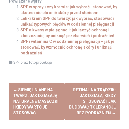
Powiązane wpisy:
SPF w sprayu czy kremie: jak wybrać i stosować, by
skutecznie chronić skórę przed słońcem
Lekki krem SPF do twarzy: jak wybrać, stosować i
unikać typowych błędów w codziennej pielęgnacji
SPF a kwasy w pielęgnacji: jak łączyć ochronę i
złuszczanie, by uniknąć przebarwień i podrażnień
SPF i witamina C w codziennej pielęgnacji – jak je
stosować, by wzmocnić ochronę skóry i uniknąć
podrażnień
SPF oraz fotoprotekcja
Post
←
SIEMIĘ LNIANE NA
RETINAL NA TRĄDZIK:
navigation
TWARZ: JAK DZIAŁAJĄ
JAK DZIAŁA, KIEDY
NATURALNE MASECZKI
STOSOWAĆ I JAK
I KIEDY WARTO JE
BUDOWAĆ TOLERANCJĘ
STOSOWAĆ
BEZ PODRAŻNIEŃ
→