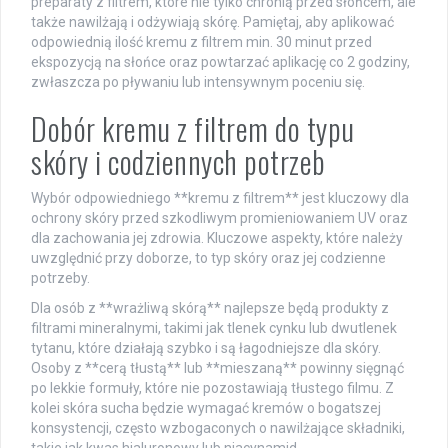
preparaty z filtrem, które nie tylko chronią przed słońcem, ale
także nawilżają i odżywiają skórę. Pamiętaj, aby aplikować
odpowiednią ilość kremu z filtrem min. 30 minut przed
ekspozycją na słońce oraz powtarzać aplikację co 2 godziny,
zwłaszcza po pływaniu lub intensywnym poceniu się.
Dobór kremu z filtrem do typu
skóry i codziennych potrzeb
Wybór odpowiedniego **kremu z filtrem** jest kluczowy dla
ochrony skóry przed szkodliwym promieniowaniem UV oraz
dla zachowania jej zdrowia. Kluczowe aspekty, które należy
uwzględnić przy doborze, to typ skóry oraz jej codzienne
potrzeby.
Dla osób z **wrażliwą skórą** najlepsze będą produkty z
filtrami mineralnymi, takimi jak tlenek cynku lub dwutlenek
tytanu, które działają szybko i są łagodniejsze dla skóry.
Osoby z **cerą tłustą** lub **mieszaną** powinny sięgnąć
po lekkie formuły, które nie pozostawiają tłustego filmu. Z
kolei skóra sucha będzie wymagać kremów o bogatszej
konsystencji, często wzbogaconych o nawilżające składniki,
takie jak kwas hialuronowy lub niacynamid.