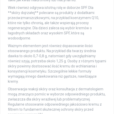
Wiek również odgrywa istotną rolę w doborze SPF. Dla
**skóry dojrzałej** polecane są produkty z dodatkami
przeciwzmarszczkowymi, na przykład koenzymem Q10,
które nie tylko chronią, ale także wspierają procesy
regeneracyjne. Dla dzieci zaleca się wybór kremów o
łagodnych składach oraz wysokim SPF, które są
wodoodporne.
Ważnym elementem jest również dopasowanie ilości
stosowanego produktu. Na przykład dla twarzy średnia
dawka to około 0,7-0,8 g, natomiast gdy uwzględniamy
również szyję, potrzeba około 1,25 g. Osoby z różnymi typami
skóry powinny dostosować ilość kremu do wchłaniania i
konsystencji kosmetyku. Szczególnie lekkie formuły
wymagają innego dawkowania niż gęstsze, nawilżające
kremy.
Obserwacja reakcji skóry oraz konsultacja z dermatologiem
mogą znacząco pomóc w wyborze odpowiedniego produktu,
zwłaszcza dla skóry wrażliwej lub problematycznej.
Regularne stosowanie odpowiedniego jakościowo kremu z
filtrem to fundament skutecznej ochrony skóry przed