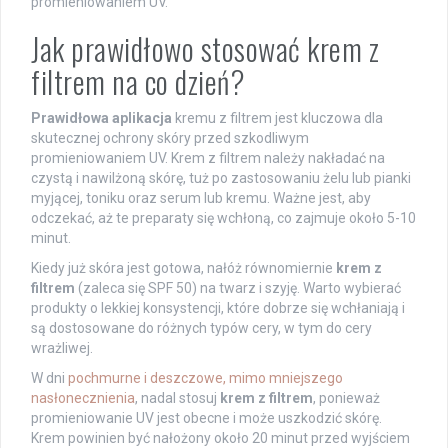
promieniowaniem UV.
Jak prawidłowo stosować krem z
filtrem na co dzień?
Prawidłowa aplikacja
kremu z filtrem jest kluczowa dla
skutecznej ochrony skóry przed szkodliwym
promieniowaniem UV. Krem z filtrem należy nakładać na
czystą i nawilżoną skórę, tuż po zastosowaniu żelu lub pianki
myjącej, toniku oraz serum lub kremu. Ważne jest, aby
odczekać, aż te preparaty się wchłoną, co zajmuje około 5-10
minut.
Kiedy już skóra jest gotowa, nałóż równomiernie
krem z
filtrem
(zaleca się SPF 50) na twarz i szyję. Warto wybierać
produkty o lekkiej konsystencji, które dobrze się wchłaniają i
są dostosowane do różnych typów cery, w tym do cery
wrażliwej.
W dni
pochmurne i deszczowe, mimo mniejszego
nasłonecznienia
, nadal stosuj
krem z filtrem
, ponieważ
promieniowanie UV jest obecne i może uszkodzić skórę.
Krem powinien być nałożony około 20 minut przed wyjściem