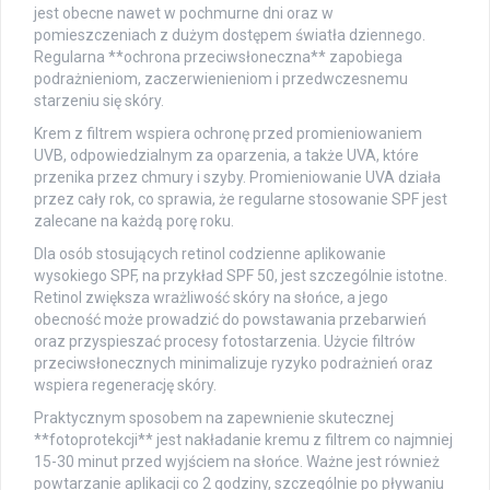
jest obecne nawet w pochmurne dni oraz w
pomieszczeniach z dużym dostępem światła dziennego.
Regularna **ochrona przeciwsłoneczna** zapobiega
podrażnieniom, zaczerwienieniom i przedwczesnemu
starzeniu się skóry.
Krem z filtrem wspiera ochronę przed promieniowaniem
UVB, odpowiedzialnym za oparzenia, a także UVA, które
przenika przez chmury i szyby. Promieniowanie UVA działa
przez cały rok, co sprawia, że regularne stosowanie SPF jest
zalecane na każdą porę roku.
Dla osób stosujących retinol codzienne aplikowanie
wysokiego SPF, na przykład SPF 50, jest szczególnie istotne.
Retinol zwiększa wrażliwość skóry na słońce, a jego
obecność może prowadzić do powstawania przebarwień
oraz przyspieszać procesy fotostarzenia. Użycie filtrów
przeciwsłonecznych minimalizuje ryzyko podrażnień oraz
wspiera regenerację skóry.
Praktycznym sposobem na zapewnienie skutecznej
**fotoprotekcji** jest nakładanie kremu z filtrem co najmniej
15-30 minut przed wyjściem na słońce. Ważne jest również
powtarzanie aplikacji co 2 godziny, szczególnie po pływaniu