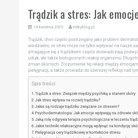
Trądzik a stres: Jak emocj
14 kwietnia 2025
milkyblog.pl
Trądzik, choć często postrzegany jako problem dermato
wiedziałeś, że stres może nie tylko wpływać na nasze 
zmagające się z trądzikiem często doświadczają podwyż
udręk, ale także biologicznych reakcji organizmu. Długo
zmian skórnych. Zrozumienie tej relacji między emocjami
pielęgnacji, a także prowadzi do szerszej refleksji nad
Spis treści
Trądzik a stres: Związek między psychiką a stanem skóry
Jak stres wpływa na rozwój trądziku?
Jakie są rodzaje trądziku związane ze stresem?
Psychodermatologia: Jak emocje wpływają na zdrowie skó
Jaką rolę odgrywa terapia psychologiczna w leczeniu trąd
Jakie techniki relaksacyjne mogą wpłynąć na kondycję skó
Pielęgnacja cery trądzikowej w kontekście stresu