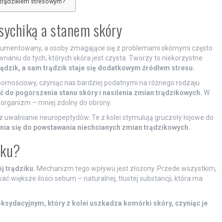
 trądzikiem stresowym?
psychiką a stanem skóry
kumentowany, a osoby zmagające się z problemami skórnymi często
niu do tych, których skóra jest czysta. Tworzy to niekorzystne
rądzik, a sam trądzik staje się dodatkowym źródłem stresu.
ornościowy, czyniąc nas bardziej podatnymi na różnego rodzaju
 do pogorszenia stanu skóry i nasilenia zmian trądzikowych.
W
a organizm – mniej zdolny do obrony.
z uwalnianie neuropeptydów. Te z kolei stymulują gruczoły łojowe do
nia się do powstawania niechcianych zmian trądzikowych.
iku?
j trądziku.
Mechanizm tego wpływu jest złożony. Przede wszystkim,
większe ilości sebum – naturalnej, tłustej substancji, która ma
ksydacyjnym, który z kolei uszkadza komórki skóry, czyniąc je