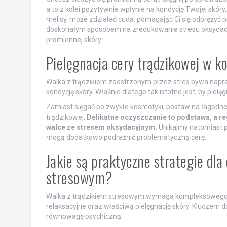
a to z kolei pozytywnie wpłynie na kondycję Twojej skóry
melisy, może zdziałać cuda, pomagając Ci się odprężyć p
doskonałym sposobem na zredukowanie stresu oksydacyjn
promiennej skóry.
Pielęgnacja cery trądzikowej w k
Walka z trądzikiem zaostrzonym przez stres bywa napra
kondycję skóry. Właśnie dlatego tak istotne jest, by pie
Zamiast sięgać po zwykłe kosmetyki, postaw na łagodn
trądzikowej.
Delikatne oczyszczanie to podstawa, a r
walce ze stresem oksydacyjnym.
Unikajmy natomiast p
mogą dodatkowo podrażnić problematyczną cerę.
Jakie są praktyczne strategie dla
stresowym?
Walka z trądzikiem stresowym wymaga kompleksowego pod
relaksacyjne oraz właściwą pielęgnację skóry. Kluczem do
równowagę psychiczną.