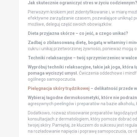
Jak skutecznie ograniczyć stres w życiu codziennym
Pierwszym krokiem jest zidentyfikowanie i, w miarę moż
efektywne zarządzanie czasem, pozwalające uniknąć poczuc
możliwe, deleguj część swoich obowiązków.
Dieta przyjazna skórze – co jeść, a czego unikać?
Zadbaj o zbilansowaną dietę, bogatą w witaminy i min
cukru i unikaj przetworzonej żywności, ponieważ mogą o
Techniki relaksacyjne – twój sprzymierzeniec w walce
Wypróbuj techniki relaksacyjne, takie jak joga, która
pomaga wyciszyć umysł.
Ćwiczenia oddechowe i mindful
ogólnego samopoczucia.
Pielęgnacja skóry trądzikowej
– delikatność przede 
Wybieraj łagodne dermokosmetyki, które nie podrażni
agresywnych peelingów i preparatów na bazie alkoholu, 
Dodatkowo, rozważ stosowanie preparatów łagodzących 
konsultacjach z dermatologiem, który pomoże dobrać od
twojej skóry. Pamiętaj, że kluczem do sukcesu jest regul
na rozładowanie napięcia i poprawę samopoczucia, co r