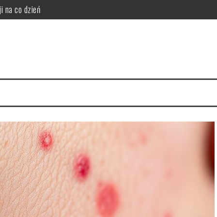
i na co dzień
da wybielania zębów
i funkcjonalność do sypialni
idealny styl?
ego warto zrezygnować z szamponu?
i, korzyści i ryzyka