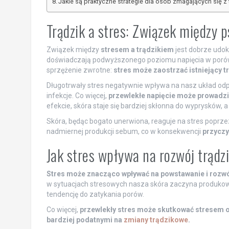
Jakie są praktyczne strategie dla osób zmagających się z
Trądzik a stres: Związek między 
Związek między
stresem a trądzikiem
jest dobrze udo
doświadczają podwyższonego poziomu napięcia w porówna
sprzężenie zwrotne:
stres może zaostrzać istniejący t
Długotrwały stres negatywnie wpływa na nasz układ odp
infekcje. Co więcej,
przewlekłe napięcie może prowadzić
efekcie, skóra staje się bardziej skłonna do wyprysków, 
Skóra, będąc bogato unerwiona, reaguje na stres poprze
nadmiernej produkcji sebum, co w konsekwencji
przyczy
Jak stres wpływa na rozwój trądz
Stres może znacząco wpływać na powstawanie i rozwó
w sytuacjach stresowych nasza skóra zaczyna produkować 
tendencję do zatykania porów.
Co więcej,
przewlekły stres może skutkować stresem o
bardziej podatnymi na
zmiany trądzikowe
.