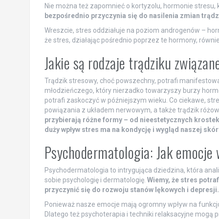
Nie można też zapomnieć o kortyzolu, hormonie stresu, k
bezpośrednio przyczynia się do nasilenia zmian trąd
Wreszcie, stres oddziałuje na poziom androgenów – hor
że stres, działając pośrednio poprzez te hormony, równi
Jakie są rodzaje trądziku związa
Trądzik stresowy, choć powszechny, potrafi manifestow
młodzieńczego, który nierzadko towarzyszy burzy hormona
potrafi zaskoczyć w późniejszym wieku. Co ciekawe, st
powiązania z układem nerwowym, a także trądzik różow
przybierają różne formy – od nieestetycznych krostek 
duży wpływ stres ma na kondycję i wygląd naszej skór
Psychodermatologia: Jak emocje 
Psychodermatologia to intrygująca dziedzina, która anal
sobie psychologię i dermatologię.
Wiemy, że stres potra
przyczynić się do rozwoju stanów lękowych i depresji.
Ponieważ nasze emocje mają ogromny wpływ na funkcjono
Dlatego też psychoterapia i techniki relaksacyjne mogą