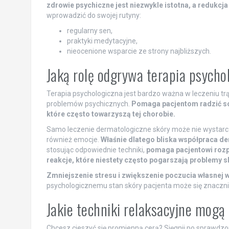
zdrowie psychiczne jest niezwykle istotna, a redukcja
wprowadzić do swojej rutyny:
regularny sen,
praktyki medytacyjne,
nieocenione wsparcie ze strony najbliższych.
Jaką rolę odgrywa terapia psycho
Terapia psychologiczna jest bardzo ważna w leczeniu tr
problemów psychicznych.
Pomaga pacjentom radzić sob
które często towarzyszą tej chorobie.
Samo leczenie dermatologiczne skóry może nie wystarczy
również emocje.
Właśnie dlatego bliska współpraca de
stosując odpowiednie techniki,
pomaga pacjentowi rozp
reakcje, które niestety często pogarszają problemy s
Zmniejszenie stresu i zwiększenie poczucia własnej w
psychologicznemu stan skóry pacjenta może się znaczn
Jakie techniki relaksacyjne mogą
Chcesz cieszyć się promienną cerą? Sięgnij po sprawdz