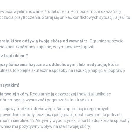
?
liwości, wyeliminowanie źródeł stresu. Pomocne może okazać się
ia przytłoczenia. Staraj się unikać konfliktowych sytuacji, a jeśli to
erały, które odżywią twoją skórę od wewnątrz.
Ogranicz spożycie
ne zaostrzać stany zapalne, w tym również trądzik.
 z trądzikiem?
 łączy ćwiczenia fizyczne z oddechowymi, lub medytacja, która
ness to kolejne skuteczne sposoby na redukcję napięcia i poprawę
wszystkim!
ą twojej skóry.
Regularnie ją oczyszczaj i nawilżaj, unikając
które mogą ją wysuszać i pogarszać stan trądziku.
objawy trądziku stresowego. Nie zapominaj o regularnych
powiednie metody leczenia i pielęgnacji, dostosowane do potrzeb
arność i cierpliwość. Aktywny wypoczynek i sport to doskonałe sposoby
ównież ma pozytywny wpływ na stan twojej skóry.