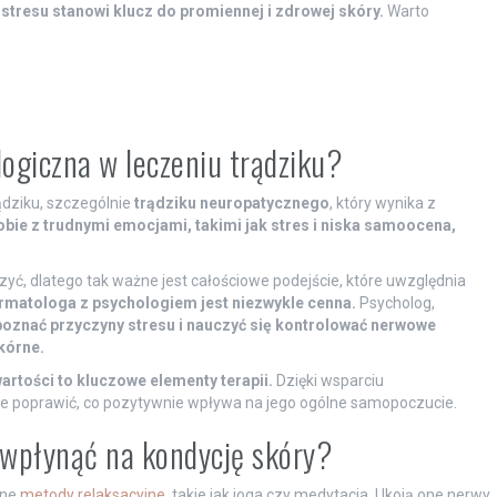
 stresu stanowi klucz do promiennej i zdrowej skóry.
Warto
logiczna w leczeniu trądziku?
ądziku, szczególnie
trądziku neuropatycznego
, który wynika z
ie z trudnymi emocjami, takimi jak stres i niska samoocena,
ć, dlatego tak ważne jest całościowe podejście, które uwzględnia
rmatologa z psychologiem jest niezwykle cenna.
Psycholog,
oznać przyczyny stresu i nauczyć się kontrolować nerwowe
kórne.
artości to kluczowe elementy terapii.
Dzięki wsparciu
ie poprawić, co pozytywnie wpływa na jego ogólne samopoczucie.
 wpłynąć na kondycję skóry?
one
metody relaksacyjne
, takie jak joga czy medytacja. Ukoją one nerwy,