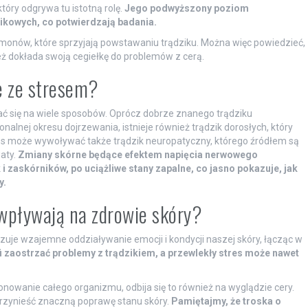
tóry odgrywa tu istotną rolę.
Jego podwyższony poziom
zikowych, co potwierdzają badania.
monów, które sprzyjają powstawaniu trądziku. Można więc powiedzieć,
eż dokłada swoją cegiełkę do problemów z cerą.
ne ze stresem?
ać się na wiele sposobów. Oprócz dobrze znanego trądziku
lnej okresu dojrzewania, istnieje również trądzik dorosłych, który
res może wywoływać także trądzik neuropatyczny, którego źródłem są
aty.
Zmiany skórne będące efektem napięcia nerwowego
i zaskórników, po uciążliwe stany zapalne, co jasno pokazuje, jak
y.
wpływają na zdrowie skóry?
izuje wzajemne oddziaływanie emocji i kondycji naszej skóry, łącząc w
fi zaostrzać problemy z trądzikiem, a przewlekły stres może nawet
wanie całego organizmu, odbija się to również na wyglądzie cery.
 przynieść znaczną poprawę stanu skóry.
Pamiętajmy, że troska o