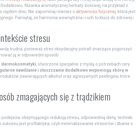
. Dodatkowo, filiżanka aromatycznej herbaty ziołowej, na przykład z
o ciężkim dniu. Nie zapominaj również o
aktywności fizycznej
, która jest
ego. Pamiętaj, że harmonia wewnętrzna i ruch to klucz do zdrowej i
ontekście stresu
wdę trudna, ponieważ stres oksydacyjny potrafi znacząco pogorszyć
lęgnować ją w odpowiedni sposób.
e
dermokosmetyki
, stworzone specjalnie z myślą o potrzebach cery
egularne nawilżanie i złuszczanie dodatkowo wspomogą skórę w
roduktów zawierających alkohol oraz agresywnych peelingów, które
 osób zmagających się z trądzikiem
ejścia, obejmującego redukcję stresu, odpowiednią dietę, techniki
 sukcesu jest profilaktyka, czyli minimalizowanie stresorów i dbanie o