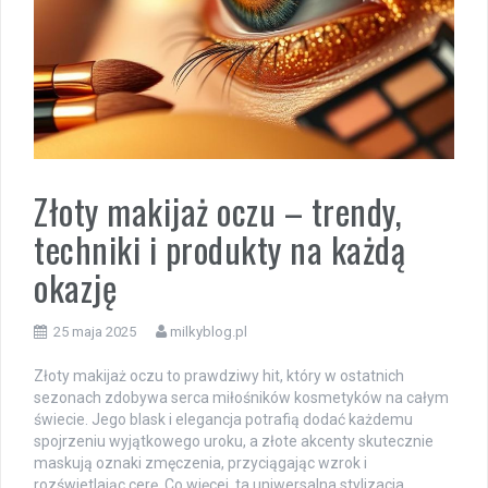
Złoty makijaż oczu – trendy,
techniki i produkty na każdą
okazję
25 maja 2025
milkyblog.pl
Złoty makijaż oczu to prawdziwy hit, który w ostatnich
sezonach zdobywa serca miłośników kosmetyków na całym
świecie. Jego blask i elegancja potrafią dodać każdemu
spojrzeniu wyjątkowego uroku, a złote akcenty skutecznie
maskują oznaki zmęczenia, przyciągając wzrok i
rozświetlając cerę. Co więcej, ta uniwersalna stylizacja