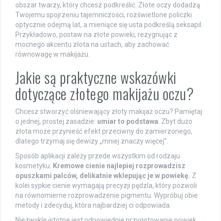
obszar twarzy, który chcesz podkreślić. Złote oczy dodadzą
Twojemu spojrzeniu tajemniczości, rozświetlone policzki
optycznie odejmą lat, a mieniące się usta podkreślą seksapil.
Przykładowo, postaw na złote powieki, rezygnując z
mocnego akcentu złota na ustach, aby zachować
równowagę w makijażu.
Jakie są praktyczne wskazówki
dotyczące złotego makijażu oczu?
Chcesz stworzyć olśniewający złoty makijaż oczu? Pamiętaj
o jednej, prostej zasadzie:
umiar to podstawa
. Zbyt dużo
złota może przynieść efekt przeciwny do zamierzonego,
dlatego trzymaj się dewizy „mniej znaczy więcej”.
Sposób aplikacji zależy przede wszystkim od rodzaju
kosmetyku.
Kremowe cienie najlepiej rozprowadzisz
opuszkami palców, delikatnie wklepując je w powiekę.
Z
kolei sypkie cienie wymagają precyzji pędzla, który pozwoli
na równomierne rozprowadzenie pigmentu. Wypróbuj obie
metody i zdecyduj, która najbardziej ci odpowiada.
Niezwykle istotne jest odpowiednie przygotowanie powiek.