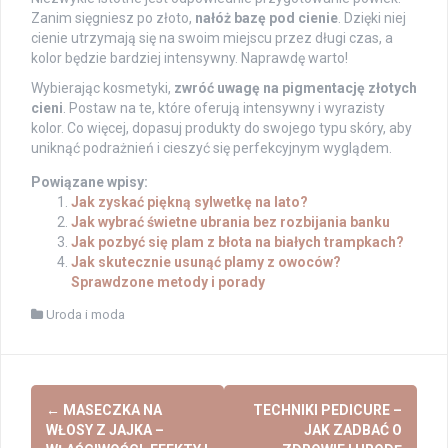
Zanim sięgniesz po złoto,
nałóż bazę pod cienie
. Dzięki niej
cienie utrzymają się na swoim miejscu przez długi czas, a
kolor będzie bardziej intensywny. Naprawdę warto!
Wybierając kosmetyki,
zwróć uwagę na pigmentację złotych
cieni
. Postaw na te, które oferują intensywny i wyrazisty
kolor. Co więcej, dopasuj produkty do swojego typu skóry, aby
uniknąć podrażnień i cieszyć się perfekcyjnym wyglądem.
Powiązane wpisy:
Jak zyskać piękną sylwetkę na lato?
Jak wybrać świetne ubrania bez rozbijania banku
Jak pozbyć się plam z błota na białych trampkach?
Jak skutecznie usunąć plamy z owoców?
Sprawdzone metody i porady
Uroda i moda
Post
←
MASECZKA NA
TECHNIKI PEDICURE –
navigation
WŁOSY Z JAJKA –
JAK ZADBAĆ O