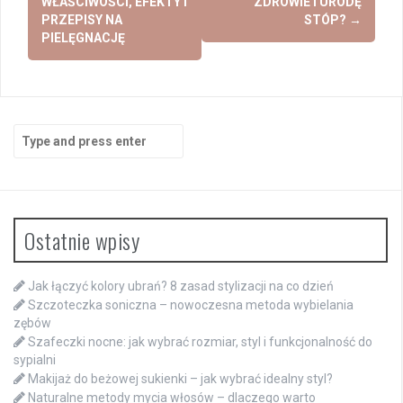
WŁAŚCIWOŚCI, EFEKTY I
ZDROWIE I URODĘ
PRZEPISY NA
STÓP?
→
PIELĘGNACJĘ
Search
for:
Ostatnie wpisy
Jak łączyć kolory ubrań? 8 zasad stylizacji na co dzień
Szczoteczka soniczna – nowoczesna metoda wybielania
zębów
Szafeczki nocne: jak wybrać rozmiar, styl i funkcjonalność do
sypialni
Makijaż do beżowej sukienki – jak wybrać idealny styl?
Naturalne metody mycia włosów – dlaczego warto