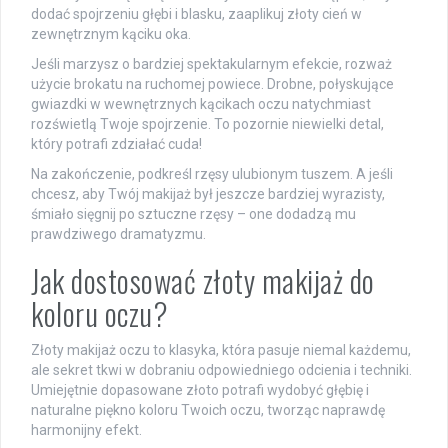
dodać spojrzeniu głębi i blasku, zaaplikuj złoty cień w
zewnętrznym kąciku oka.
Jeśli marzysz o bardziej spektakularnym efekcie, rozważ
użycie brokatu na ruchomej powiece. Drobne, połyskujące
gwiazdki w wewnętrznych kącikach oczu natychmiast
rozświetlą Twoje spojrzenie. To pozornie niewielki detal,
który potrafi zdziałać cuda!
Na zakończenie, podkreśl rzęsy ulubionym tuszem. A jeśli
chcesz, aby Twój makijaż był jeszcze bardziej wyrazisty,
śmiało sięgnij po sztuczne rzęsy – one dodadzą mu
prawdziwego dramatyzmu.
Jak dostosować złoty makijaż do
koloru oczu?
Złoty makijaż oczu to klasyka, która pasuje niemal każdemu,
ale sekret tkwi w dobraniu odpowiedniego odcienia i techniki.
Umiejętnie dopasowane złoto potrafi wydobyć głębię i
naturalne piękno koloru Twoich oczu, tworząc naprawdę
harmonijny efekt.