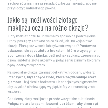
zachować umiar i nie przesadzić z ilością makijażu, aby nie
przytłoczyć naturalnego piękna.
Jakie są możliwości złotego
makijażu oczu na różne okazje?
Złoty makijaż oczu to uniwersalny sposób na podkreślenie
urody, pasujący zarówno na co dzień, jak i na wyjątkowe
okazje. Planujesz wesele lub sylwestrową noc?
Postaw na
odważne, iskrzące złoto z brokatem, które przyciągnie
spojrzenia i doda blasku.
Jeśli jednak szukasz czegoś na co
dzień, subtelne złote akcenty w połączeniu z innymi kolorami
będą idealnym wyborem.
Na specjalne okazje, zamiast delikatnych odcieni, wybierz
intensywne, błyszczące złoto, które zagwarantuje efekt
glamour.
Użyj cieni z brokatem lub specjalnych pigmentów,
aby uzyskać olśniewający wygląd, który z pewnością zrobi
wrażenie.
Codzienny złoty makijaż to przede wszystkim subtelność.
Połącz złoto z brązami, beżami lub różami, aby stworzyć