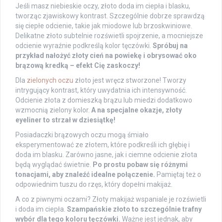
Jeśli masz niebieskie oczy, złoto doda im ciepła i blasku,
tworząc zjawiskowy kontrast. Szczególnie dobrze sprawdzą
się ciepłe odcienie, takie jak miodowe lub brzoskwiniowe.
Delikatne złoto subtelnie rozświetli spojrzenie, a mocniejsze
odcienie wyraźnie podkreślą kolor tęczówki.
Spróbuj na
przykład nałożyć złoty cień na powiekę i obrysować oko
brązową kredką – efekt Cię zaskoczy!
Dla
zielonych oczu
złoto jest wręcz stworzone! Tworzy
intrygujący kontrast, który uwydatnia ich intensywność.
Odcienie złota z domieszką brązu lub miedzi dodatkowo
wzmocnią zielony kolor.
A na specjalne okazje, złoty
eyeliner to strzał w dziesiątkę!
Posiadaczki brązowych oczu mogą śmiało
eksperymentować ze złotem, które podkreśli ich głębię i
doda im blasku. Zarówno jasne, jak i ciemne odcienie złota
będą wyglądać świetnie.
Po prostu pobaw się różnymi
tonacjami, aby znaleźć idealne połączenie.
Pamiętaj też o
odpowiednim tuszu do rzęs, który dopełni makijaż.
A co z piwnymi oczami? Złoty makijaż wspaniale je rozświetli
i doda im ciepła.
Szampańskie złoto to szczególnie trafny
wybór dla tego koloru tęczówki.
Ważne jest jednak, aby