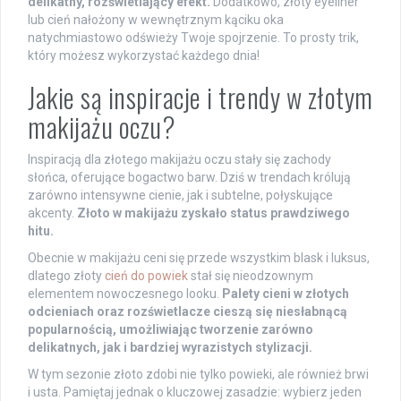
delikatny, rozświetlający efekt.
Dodatkowo, złoty eyeliner
lub cień nałożony w wewnętrznym kąciku oka
natychmiastowo odświeży Twoje spojrzenie. To prosty trik,
który możesz wykorzystać każdego dnia!
Jakie są inspiracje i trendy w złotym
makijażu oczu?
Inspiracją dla złotego makijażu oczu stały się zachody
słońca, oferujące bogactwo barw. Dziś w trendach królują
zarówno intensywne cienie, jak i subtelne, połyskujące
akcenty.
Złoto w makijażu zyskało status prawdziwego
hitu.
Obecnie w makijażu ceni się przede wszystkim blask i luksus,
dlatego złoty
cień do powiek
stał się nieodzownym
elementem nowoczesnego looku.
Palety cieni w złotych
odcieniach oraz rozświetlacze cieszą się niesłabnącą
popularnością, umożliwiając tworzenie zarówno
delikatnych, jak i bardziej wyrazistych stylizacji.
W tym sezonie złoto zdobi nie tylko powieki, ale również brwi
i usta. Pamiętaj jednak o kluczowej zasadzie: wybierz jeden