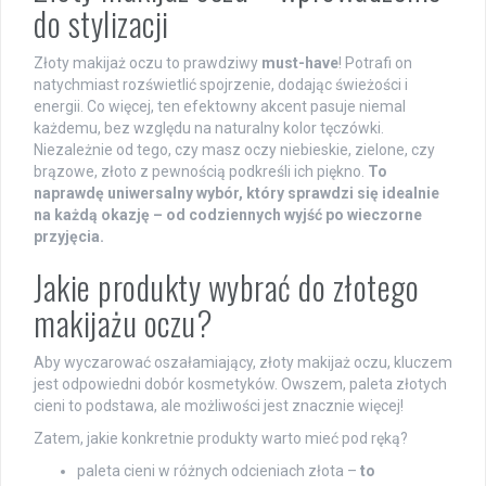
do stylizacji
Złoty makijaż oczu to prawdziwy
must-have
! Potrafi on
natychmiast rozświetlić spojrzenie, dodając świeżości i
energii. Co więcej, ten efektowny akcent pasuje niemal
każdemu, bez względu na naturalny kolor tęczówki.
Niezależnie od tego, czy masz oczy niebieskie, zielone, czy
brązowe, złoto z pewnością podkreśli ich piękno.
To
naprawdę uniwersalny wybór, który sprawdzi się idealnie
na każdą okazję – od codziennych wyjść po wieczorne
przyjęcia.
Jakie produkty wybrać do złotego
makijażu oczu?
Aby wyczarować oszałamiający, złoty makijaż oczu, kluczem
jest odpowiedni dobór kosmetyków. Owszem, paleta złotych
cieni to podstawa, ale możliwości jest znacznie więcej!
Zatem, jakie konkretnie produkty warto mieć pod ręką?
paleta cieni w różnych odcieniach złota –
to