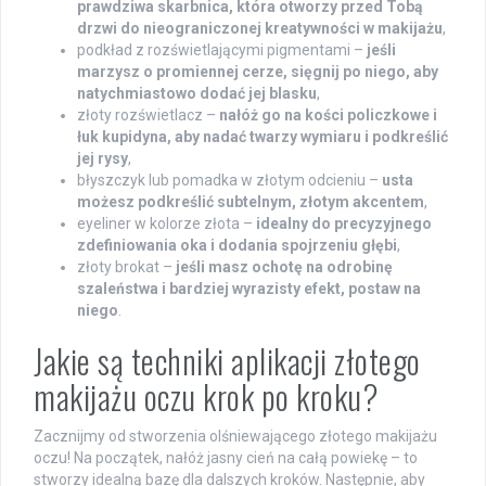
prawdziwa skarbnica, która otworzy przed Tobą
drzwi do nieograniczonej kreatywności w makijażu
,
podkład z rozświetlającymi pigmentami –
jeśli
marzysz o promiennej cerze, sięgnij po niego, aby
natychmiastowo dodać jej blasku
,
złoty rozświetlacz –
nałóż go na kości policzkowe i
łuk kupidyna, aby nadać twarzy wymiaru i podkreślić
jej rysy
,
błyszczyk lub pomadka w złotym odcieniu –
usta
możesz podkreślić subtelnym, złotym akcentem
,
eyeliner w kolorze złota –
idealny do precyzyjnego
zdefiniowania oka i dodania spojrzeniu głębi
,
złoty brokat –
jeśli masz ochotę na odrobinę
szaleństwa i bardziej wyrazisty efekt, postaw na
niego
.
Jakie są techniki aplikacji złotego
makijażu oczu krok po kroku?
Zacznijmy od stworzenia olśniewającego złotego makijażu
oczu! Na początek, nałóż jasny cień na całą powiekę – to
stworzy idealną bazę dla dalszych kroków. Następnie, aby