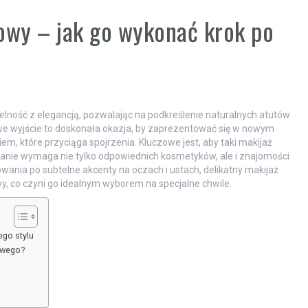
owy – jak go wykonać krok po
telność z elegancją, pozwalając na podkreślenie naturalnych atutów
owe wyjście to doskonała okazja, by zaprezentować się w nowym
iem, które przyciąga spojrzenia. Kluczowe jest, aby taki makijaż
nanie wymaga nie tylko odpowiednich kosmetyków, ale i znajomości
wania po subtelne akcenty na oczach i ustach, delikatny makijaż
, co czyni go idealnym wyborem na specjalne chwile.
ego stylu
owego?