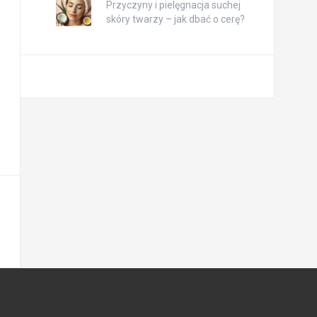
Przyczyny i pielęgnacja suchej
skóry twarzy – jak dbać o cerę?