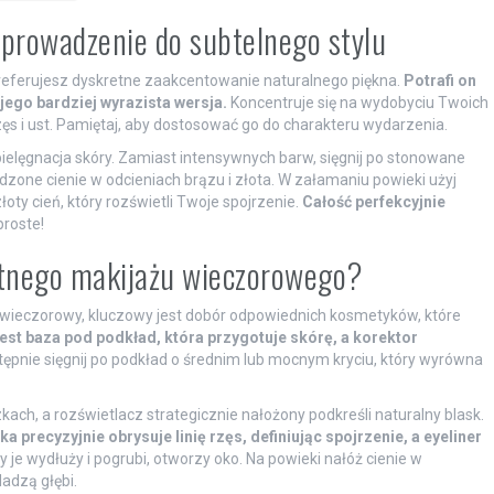
wprowadzenie do subtelnego stylu
preferujesz dyskretne zaakcentowanie naturalnego piękna.
Potrafi on
 jego bardziej wyrazista wersja.
Koncentruje się na wydobyciu Twoich
s i ust. Pamiętaj, aby dostosować go do charakteru wydarzenia.
ielęgnacja skóry. Zamiast intensywnych barw, sięgnij po stonowane
one cienie w odcieniach brązu i złota. W załamaniu powieki użyj
ty cień, który rozświetli Twoje spojrzenie.
Całość perfekcyjnie
roste!
atnego makijażu wieczorowego?
 wieczorowy, kluczowy jest dobór odpowiednich kosmetyków, które
st baza pod podkład, która przygotuje skórę, a korektor
ępnie sięgnij po podkład o średnim lub mocnym kryciu, który wyrówna
ach, a rozświetlacz strategicznie nałożony podkreśli naturalny blask.
precyzyjnie obrysuje linię rzęs, definiując spojrzenie, a eyeliner
y je wydłuży i pogrubi, otworzy oko. Na powieki nałóż cienie w
dadzą głębi.