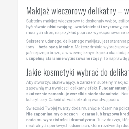
Makijaż wieczorowy delikatny – 
Subtelny makijaż wieczorowy to doskonały wybór, jeśli 
być równie olśniewający, uwodzicielski i szykowny, co
mocnych stron, na przykład poprzez wyeksponowanie rzę
Sekretem udanego, delikatnego makijażu jest staranna p
tony –
beże będą idealne.
Możesz śmiało wybrać sprawdz
jaśniejszego brązu, a w wewnętrznym kąciku oka dodaj zło
uzupełnią starannie wytuszowane rzęsy.
To naprawdę p
Jakie kosmetyki wybrać do delik
Aby stworzyć olśniewający, a zarazem subtelny makijaż
zapewnią mu trwałość i delikatny efekt.
Fundamentem je
skutecznie zamaskuje wszelkie niedoskonałości.
Nast
koloryt cery. Całość utrwal delikatną warstwą pudru.
Świeżości Twojej twarzy doda muśnięcie różem na policzk
Nie zapominajmy o oczach – czarna lub brązowa kredka 
nada mu wyrazistości i dramatyzmu.
Tusz do rzęs, któr
neutralnych, perłowych odcieniach, które rozświetlą i do