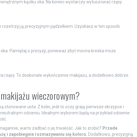
 wewnętrznym kąciku oka. Na koniec wystarczy wytuszować rzęsy
ie rozetrzyj ją precyzyjnym pędzelkiem. Uzyskasz w ten sposób
t oka. Pamiętaj o precyzji, ponieważ zbyt mocna kreska może
uża rzęsy. To doskonałe wykończenie makijażu, a dodatkowo dobrze
m makijażu wieczorowym?
 stonowane usta. Z kolei, jeśli to oczy grają pierwsze skrzypce i
 neutralnym odcieniu. Idealnym wyborem będą na przykład odcienie
ość.
agannie, warto zadbać o jej trwałość. Jak to zrobić?
Przede
azę i zapobiegnie rozmazywaniu się koloru.
Dodatkowo, precyzyjną