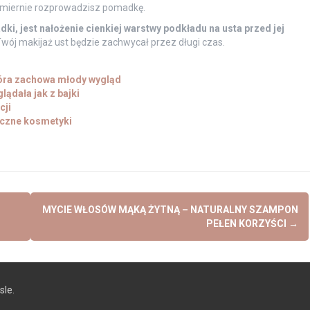
nomiernie rozprowadzisz pomadkę.
ki, jest nałożenie cienkiej warstwy podkładu na usta przed jej
wój makijaż ust będzie zachwycał przez długi czas.
kóra zachowa młody wygląd
ądała jak z bajki
cji
eczne kosmetyki
MYCIE WŁOSÓW MĄKĄ ŻYTNĄ – NATURALNY SZAMPON
PEŁEN KORZYŚCI
→
le.