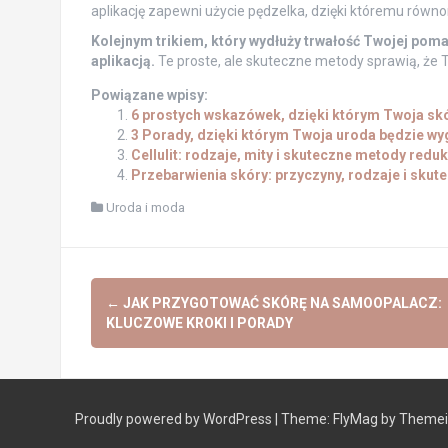
aplikację zapewni użycie pędzelka, dzięki któremu rów
Kolejnym trikiem, który wydłuży trwałość Twojej pomad
aplikacją.
Te proste, ale skuteczne metody sprawią, że T
Powiązane wpisy:
6 prostych wskazówek, dzięki którym Twoja s
3 Porady, dzięki którym Twoja uroda będzie wygl
Cellulit: rodzaje, mity i skuteczne metody reduk
Przebarwienia skóry: przyczyny, rodzaje i skut
Uroda i moda
Post
←
JAK PRZYGOTOWAĆ SKÓRĘ NA SAMOOPALACZ:
navigation
KLUCZOWE KROKI I PORADY
Proudly powered by WordPress
|
Theme:
FlyMag
by Themeis