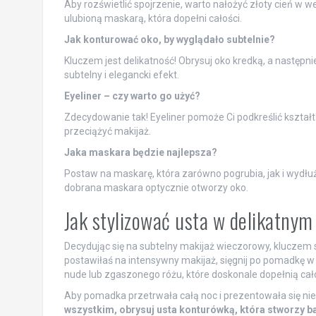
Aby rozświetlić spojrzenie, warto nałożyć złoty cień w
ulubioną maskarą, która dopełni całości.
Jak konturować oko, by wyglądało subtelnie?
Kluczem jest delikatność! Obrysuj oko kredką, a następn
subtelny i elegancki efekt.
Eyeliner – czy warto go użyć?
Zdecydowanie tak! Eyeliner pomoże Ci podkreślić kształ
przeciążyć makijaż.
Jaka maskara będzie najlepsza?
Postaw na maskarę, która zarówno pogrubia, jak i wydł
dobrana maskara optycznie otworzy oko.
Jak stylizować usta w delikatny
Decydując się na subtelny makijaż wieczorowy, kluczem są
postawiłaś na intensywny makijaż, sięgnij po pomadkę w
nude lub zgaszonego różu, które doskonale dopełnią cał
Aby pomadka przetrwała całą noc i prezentowała się nien
wszystkim, obrysuj usta konturówką, która stworzy b