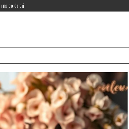
i na co dzień
da wybielania zębów
i funkcjonalność do sypialni
idealny styl?
ego warto zrezygnować z szamponu?
i, korzyści i ryzyka