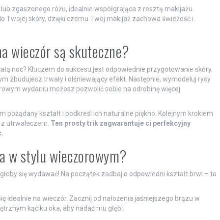
ub zgaszonego różu, idealnie współgrająca z resztą makijażu.
o Twojej skóry, dzięki czemu Twój makijaż zachowa świeżość i
a wieczór są skuteczne?
ałą noc? Kluczem do sukcesu jest odpowiednie przygotowanie skóry.
m zbudujesz trwały i olśniewający efekt. Następnie, wymodeluj rysy
rowym wydaniu możesz pozwolić sobie na odrobinę więcej
m pożądany kształt i podkreśl ich naturalne piękno. Kolejnym krokiem
arz utrwalaczem.
Ten prosty trik zagwarantuje ci perfekcyjny
.
ka w stylu wieczorowym?
mogłoby się wydawać! Na początek zadbaj o odpowiedni kształt brwi – to
się idealnie na wieczór. Zacznij od nałożenia jaśniejszego brązu w
ętrznym kąciku oka, aby nadać mu głębi.