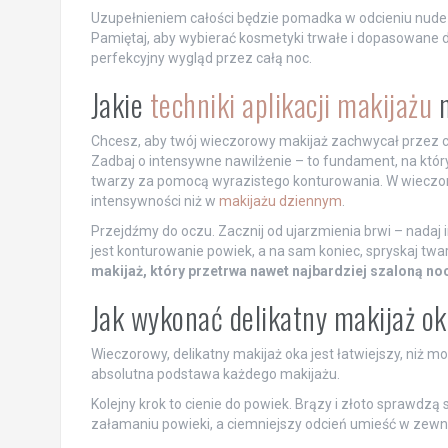
Uzupełnieniem całości będzie pomadka w odcieniu nude l
Pamiętaj, aby wybierać kosmetyki trwałe i dopasowane d
perfekcyjny wygląd przez całą noc.
Jakie
techniki aplikacji makijażu
n
Chcesz, aby twój wieczorowy makijaż zachwycał przez c
Zadbaj o intensywne nawilżenie – to fundament, na który
twarzy za pomocą wyrazistego konturowania. W wieczo
intensywności niż w
makijażu dziennym
.
Przejdźmy do oczu. Zacznij od ujarzmienia brwi – nadaj i
jest konturowanie powiek, a na sam koniec, spryskaj tw
makijaż, który przetrwa nawet najbardziej szaloną noc
Jak wykonać delikatny makijaż o
Wieczorowy, delikatny makijaż oka jest łatwiejszy, niż 
absolutna podstawa każdego makijażu.
Kolejny krok to cienie do powiek. Brązy i złoto sprawdzą 
załamaniu powieki, a ciemniejszy odcień umieść w zewn