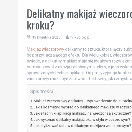
Delikatny makijaż wieczor
kroku?
19 kwietnia 2025
milkyblog.pl
Makijaż wieczorowy
delikatny to sztuka, która łączy sub
bez przytłaczającego efektu. Dla wielu kobiet, wieczor
świetle, a delikatny makijaż staje się idealnym rozwiązan
harmonizował z okazją i osobistym stylem, a jego wyko
sprawdzonych technik aplikacji. Od precyzyjnego konturo
wieczorowy może być zarówno efektowny, jak i zmysłowy
Spis treści
Makijaż wieczorowy delikatny – wprowadzenie do subteln
Jakie kosmetyki wybrać do delikatnego makijażu wieczor
Jakie techniki aplikacji makijażu na wieczór są skuteczne?
Jak wykonać delikatny makijaż oka w stylu wieczorowym?
Jak stylizować usta w delikatnym makijażu wieczorowym?