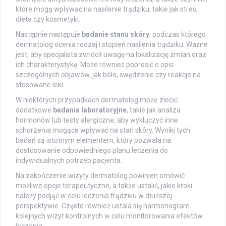
które mogą wpływać na nasilenie trądziku, takie jak stres,
dieta czy kosmetyki.
Następnie następuje
badanie stanu skóry
, podczas którego
dermatolog ocenia rodzaj i stopień nasilenia trądziku. Ważne
jest, aby specjalista zwrócił uwagę na lokalizację zmian oraz
ich charakterystykę. Może również poprosić o opis
szczególnych objawów, jak bóle, swędzenie czy reakcje na
stosowane leki.
W niektórych przypadkach dermatolog może zlecić
dodatkowe
badania laboratoryjne
, takie jak analiza
hormonów lub testy alergiczne, aby wykluczyć inne
schorzenia mogące wpływać na stan skóry. Wyniki tych
badań są istotnym elementem, który pozwala na
dostosowanie odpowiedniego planu leczenia do
indywidualnych potrzeb pacjenta.
Na zakończenie wizyty dermatolog powinien omówić
możliwe opcje terapeutyczne, a także ustalić, jakie kroki
należy podjąć w celu leczenia trądziku w dłuższej
perspektywie. Często również ustala się harmonogram
kolejnych wizyt kontrolnych w celu monitorowania efektów
leczenia.