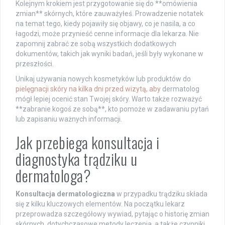
Kolejnym krokiem jest przygotowanie się do **omówienia
zmian** skórnych, które zauważyłeś. Prowadzenie notatek
na temat tego, kiedy pojawiły się objawy, co je nasila, a co
łagodzi, może przynieść cenne informacje dla lekarza. Nie
zapomnij zabrać ze sobą wszystkich dodatkowych
dokumentów, takich jak wyniki badań, jeśli były wykonane w
przeszłości.
Unikaj używania nowych kosmetyków lub produktów do
pielęgnacji skóry na kilka dni przed wizytą, aby
dermatolog
mógł lepiej ocenić stan Twojej skóry. Warto także rozważyć
**zabranie kogoś ze sobą**, kto pomoże w zadawaniu pytań
lub zapisaniu ważnych informacji.
Jak przebiega konsultacja i
diagnostyka trądziku u
dermatologa?
Konsultacja dermatologiczna
w przypadku trądziku składa
się z kilku kluczowych elementów. Na początku lekarz
przeprowadza szczegółowy wywiad, pytając o historię zmian
skórnych, dotychczasowe metody leczenia, a także czynniki,