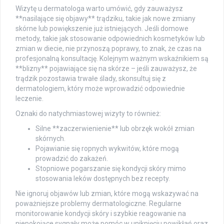
Wizytę u dermatologa warto umówić, gdy zauważysz
**nasilające się objawy** trądziku, takie jak nowe zmiany
skórne lub powiększenie już istniejących. Jeśli domowe
metody, takie jak stosowanie odpowiednich kosmetyków lub
zmian w diecie, nie przynoszą poprawy, to znak, że czas na
profesjonalną konsultację. Kolejnym ważnym wskaźnikiem są
**blizny** pojawiające się na skórze – jeśli zauważysz, że
trądzik pozostawia trwałe ślady, skonsultuj się z
dermatologiem, który może wprowadzić odpowiednie
leczenie.
Oznaki do natychmiastowej wizyty to również:
Silne **zaczerwienienie** lub obrzęk wokół zmian
skórnych.
Pojawianie się ropnych wykwitów, które mogą
prowadzić do zakażeń.
Stopniowe pogarszanie się kondycji skóry mimo
stosowania leków dostępnych bez recepty.
Nie ignoruj objawów lub zmian, które mogą wskazywać na
poważniejsze problemy dermatologiczne. Regularne
monitorowanie kondycji skóry i szybkie reagowanie na
niepokojące sygnały może pomóc w uniknięciu powikłań oraz