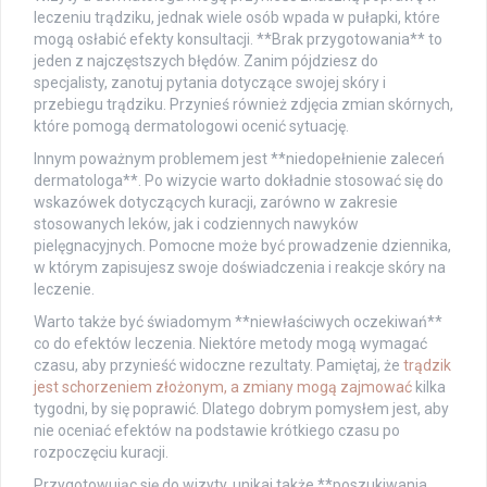
leczeniu trądziku, jednak wiele osób wpada w pułapki, które
mogą osłabić efekty konsultacji. **Brak przygotowania** to
jeden z najczęstszych błędów. Zanim pójdziesz do
specjalisty, zanotuj pytania dotyczące swojej skóry i
przebiegu trądziku. Przynieś również zdjęcia zmian skórnych,
które pomogą dermatologowi ocenić sytuację.
Innym poważnym problemem jest **niedopełnienie zaleceń
dermatologa**. Po wizycie warto dokładnie stosować się do
wskazówek dotyczących kuracji, zarówno w zakresie
stosowanych leków, jak i codziennych nawyków
pielęgnacyjnych. Pomocne może być prowadzenie dziennika,
w którym zapisujesz swoje doświadczenia i reakcje skóry na
leczenie.
Warto także być świadomym **niewłaściwych oczekiwań**
co do efektów leczenia. Niektóre metody mogą wymagać
czasu, aby przynieść widoczne rezultaty. Pamiętaj, że
trądzik
jest schorzeniem złożonym, a zmiany mogą zajmować
kilka
tygodni, by się poprawić. Dlatego dobrym pomysłem jest, aby
nie oceniać efektów na podstawie krótkiego czasu po
rozpoczęciu kuracji.
Przygotowując się do wizyty, unikaj także **poszukiwania