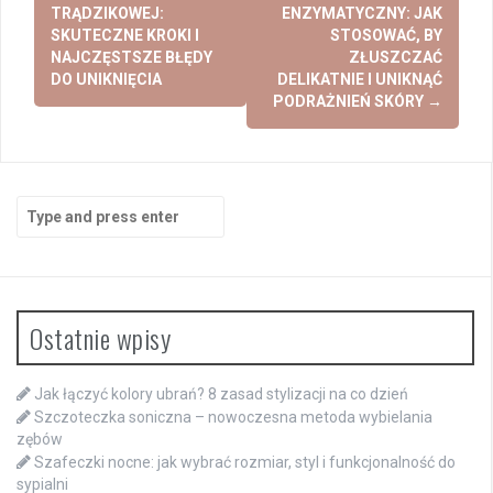
navigation
TRĄDZIKOWEJ:
ENZYMATYCZNY: JAK
SKUTECZNE KROKI I
STOSOWAĆ, BY
NAJCZĘSTSZE BŁĘDY
ZŁUSZCZAĆ
DO UNIKNIĘCIA
DELIKATNIE I UNIKNĄĆ
PODRAŻNIEŃ SKÓRY
→
Search
for:
Ostatnie wpisy
Jak łączyć kolory ubrań? 8 zasad stylizacji na co dzień
Szczoteczka soniczna – nowoczesna metoda wybielania
zębów
Szafeczki nocne: jak wybrać rozmiar, styl i funkcjonalność do
sypialni