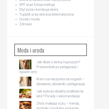
SPF oraz fotoprotekcja
Styl życia i kondycja skóry
Trądzik oraz skóra problematyczna
Uroda i moda
Zdrowie
Moda i uroda
Jak dbać o skórę mężczyzn?
Przewodnik po pielęgnacji i
typach cery
Krem na naczynka na nogach –
działanie, składniki i pielęgnacja
Jak wybrać idealny podkład na
lato? Porady i rekomendacje
Złoty makijaż oczu – trendy,
techniki i produkty na każdą