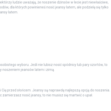
Niektórzy ludzie uważają, że noszenie dżinsów w lecie jest niewłaściwe,
odów, dla których powinieneś nosić jeansy latem, ale podzielę się tylko
eansy latem.
 osobistego wyboru. Jeśli nie lubisz nosić spódnicy lub pary szortów, to
zy noszeniem jeansów latem i zimą.
oni Cię przed słońcem. Jeansy są naprawdę najlepszą opcją do noszenia.
ięc zamierzasz nosić jeansy, to nie musisz się martwić o upał.