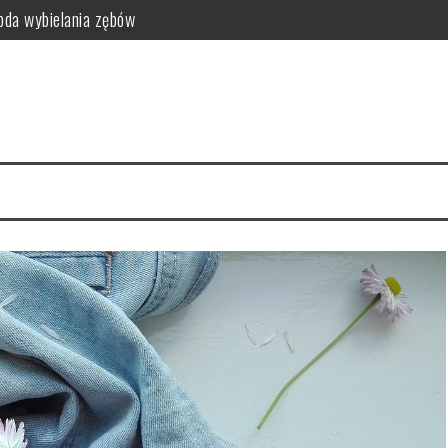
da wybielania zębów
i funkcjonalność do sypialni
idealny styl?
ego warto zrezygnować z szamponu?
kty relaksacyjne
i na co dzień