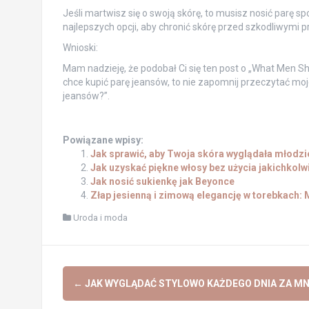
Jeśli martwisz się o swoją skórę, to musisz nosić parę s
najlepszych opcji, aby chronić skórę przed szkodliwymi 
Wnioski:
Mam nadzieję, że podobał Ci się ten post o „What Men S
chce kupić parę jeansów, to nie zapomnij przeczytać m
jeansów?”.
Powiązane wpisy:
Jak sprawić, aby Twoja skóra wyglądała młodzi
Jak uzyskać piękne włosy bez użycia jakichkol
Jak nosić sukienkę jak Beyonce
Złap jesienną i zimową elegancję w torebkach
Uroda i moda
Post
←
JAK WYGLĄDAĆ STYLOWO KAŻDEGO DNIA ZA MN
navigation