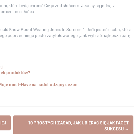
podni, które będą chronić Cię przed słońcem. Jeansy są jedną z
promieniami słońca.
hould Know About Wearing Jeans In Summer”. Jeśli jesteś osobą, która
ojego poprzedniego postu zatytułowanego „Jak wybrać najlepszą parę
ej
wiek produktów?
: Moje must-Have na nadchodzący sezon
IEJ
10 PROSTYCH ZASAD, JAK UBIERAĆ SIĘ JAK FACET
SUKCESU
→