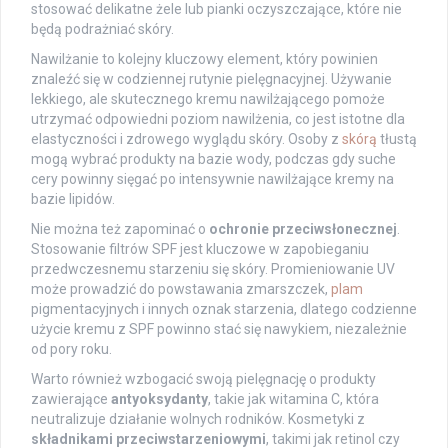
stosować delikatne żele lub pianki oczyszczające, które nie
będą podrażniać skóry.
Nawilżanie to kolejny kluczowy element, który powinien
znaleźć się w codziennej rutynie pielęgnacyjnej. Używanie
lekkiego, ale skutecznego kremu nawilżającego pomoże
utrzymać odpowiedni poziom nawilżenia, co jest istotne dla
elastyczności i zdrowego wyglądu skóry. Osoby z
skórą
tłustą
mogą wybrać produkty na bazie wody, podczas gdy suche
cery powinny sięgać po intensywnie nawilżające kremy na
bazie lipidów.
Nie można też zapominać o
ochronie przeciwsłonecznej
.
Stosowanie filtrów SPF jest kluczowe w zapobieganiu
przedwczesnemu starzeniu się skóry. Promieniowanie UV
może prowadzić do powstawania zmarszczek,
plam
pigmentacyjnych i innych oznak starzenia, dlatego codzienne
użycie kremu z SPF powinno stać się nawykiem, niezależnie
od pory roku.
Warto również wzbogacić swoją pielęgnację o produkty
zawierające
antyoksydanty
, takie jak witamina C, która
neutralizuje działanie wolnych rodników. Kosmetyki z
składnikami przeciwstarzeniowymi
, takimi jak retinol czy