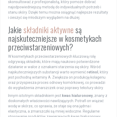
skonsultować z profesjonalistą, który pomoże dobrać
najodpowiedniejszą metodę do indywidualnych potrzeb i
stanu skóry. Dzięki temu można osiągnąć najlepsze rezultaty
i cieszyć się młodszym wyglądem na dłużej.
Jakie
składniki aktywne
są
najskuteczniejsze w kosmetykach
przeciwstarzeniowych?
W kosmetykach przeciwstarzeniowych kluczową rolę
odgrywają składniki, które mają naukowo potwierdzone
działanie w walce z oznakami starzenia się skóry. Wśród
najskuteczniejszych substancji warto wymienić
retinol
, który
jest pochodną witaminy A. Zwiększa on produkcję kolagenu
oraz przyspiesza proces odnowy komórkowej, co prowadzi
do wygładzenia zmarszczek oraz poprawy tekstury skóry.
Innym istotnym składnikiem jest
kwas hialuronowy
, znany z
doskonałych właściwości nawilżających. Potrafi on wiązać
wodę w skórze, co sprawia, że staje się ona jędrna i
elastyczna, a zmarszczki są mniej widoczne. Regularne
stosowanie produktów zawierających kwas hialuronowy