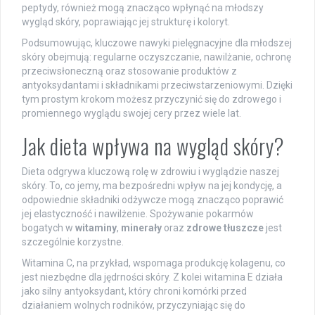
peptydy, również mogą znacząco wpłynąć na młodszy
wygląd skóry, poprawiając jej strukturę i koloryt.
Podsumowując, kluczowe nawyki pielęgnacyjne dla młodszej
skóry obejmują: regularne oczyszczanie, nawilżanie, ochronę
przeciwsłoneczną oraz stosowanie produktów z
antyoksydantami i składnikami przeciwstarzeniowymi. Dzięki
tym prostym krokom możesz przyczynić się do zdrowego i
promiennego wyglądu swojej cery przez wiele lat.
Jak dieta wpływa na wygląd skóry?
Dieta odgrywa kluczową rolę w zdrowiu i wyglądzie naszej
skóry. To, co jemy, ma bezpośredni wpływ na jej kondycję, a
odpowiednie składniki odżywcze mogą znacząco poprawić
jej elastyczność i nawilżenie. Spożywanie pokarmów
bogatych w
witaminy
,
minerały
oraz
zdrowe tłuszcze
jest
szczególnie korzystne.
Witamina C, na przykład, wspomaga produkcję kolagenu, co
jest niezbędne dla jędrności skóry. Z kolei witamina E działa
jako silny antyoksydant, który chroni komórki przed
działaniem wolnych rodników, przyczyniając się do