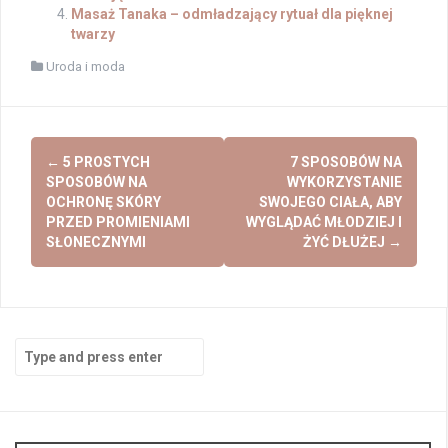
Masaż Tanaka – odmładzający rytuał dla pięknej
twarzy
Uroda i moda
Post
←
5 PROSTYCH
7 SPOSOBÓW NA
navigation
SPOSOBÓW NA
WYKORZYSTANIE
OCHRONĘ SKÓRY
SWOJEGO CIAŁA, ABY
PRZED PROMIENIAMI
WYGLĄDAĆ MŁODZIEJ I
SŁONECZNYMI
ŻYĆ DŁUŻEJ
→
Search
for: