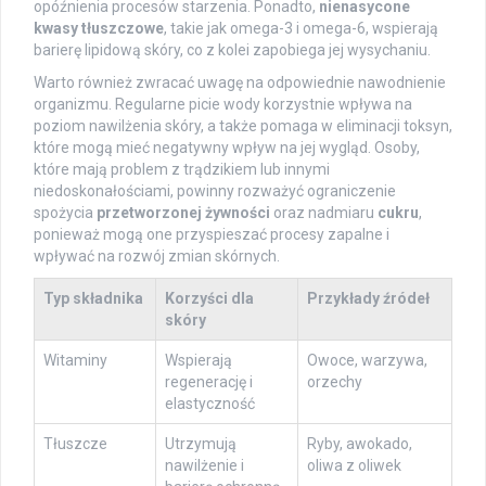
opóźnienia procesów starzenia. Ponadto,
nienasycone
kwasy tłuszczowe
, takie jak omega-3 i omega-6, wspierają
barierę lipidową skóry, co z kolei zapobiega jej wysychaniu.
Warto również zwracać uwagę na odpowiednie nawodnienie
organizmu. Regularne picie wody korzystnie wpływa na
poziom nawilżenia skóry, a także pomaga w eliminacji toksyn,
które mogą mieć negatywny wpływ na jej wygląd. Osoby,
które mają problem z trądzikiem lub innymi
niedoskonałościami, powinny rozważyć ograniczenie
spożycia
przetworzonej żywności
oraz nadmiaru
cukru
,
ponieważ mogą one przyspieszać procesy zapalne i
wpływać na rozwój zmian skórnych.
Typ składnika
Korzyści dla
Przykłady źródeł
skóry
Witaminy
Wspierają
Owoce, warzywa,
regenerację i
orzechy
elastyczność
Tłuszcze
Utrzymują
Ryby, awokado,
nawilżenie i
oliwa z oliwek