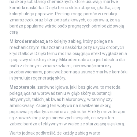
na skórę substancji chemicznych, które usuwają martwe
komórki naskórka. Dzięki temu skóra staje się gładka, a jej
koloryt ulega poprawie. Peelingi mogą pomóc w redukcji
zmarszczek oraz blizn potrądzikowych, co sprawia, że są
bardzo popularne wśród osób pragnących odmłodzić swoją
cerę.
Mikrodermabrazja
to kolejny zabieg, który polega na
mechanicznym złuszczaniu naskórka przy użyciu drobnych
kryształków. Dzięki temu można osiągnąć efekt wygładzenia
i poprawy struktury skóry. Mikrodermabrazja jest idealna dla
osób z drobnymi zmarszczkami, nierównościami czy
przebarwieniami, ponieważ pomaga usunąć martwe komórki
i stymuluje regenerację skóry.
Mezoterapia
, zarówno igłowa, jak i bezigłowa, to metoda
polegająca na wprowadzeniu w głąb skóry substancji
aktywnych, takich jak kwas hialuronowy, witaminy czy
aminokwasy. Zabieg ten wpływa na nawilżenie skóry,
poprawia jej elastyczność oraz jędrność. Efekty mezoterapii
są zauważalne już po pierwszych sesjach, co czyni ten
zabieg bardzo efektywnym w walce ze starzejącą się skórą.
Warto jednak podkreślić, że każdy zabieg warto