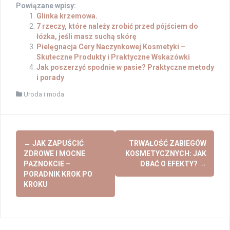
Powiązane wpisy:
Glinka krzemowa.
7 rzeczy, które należy zrobić przed pójściem do
łóżka, jeśli masz suchą skórę
Pielęgnacja Cery Naczynkowej Kosmetyki –
Skuteczne Produkty i Praktyczne Wskazówki
Jak poszerzyć spodnie w pasie? Praktyczne metody
i porady
Uroda i moda
Post
←
JAK ZAPUŚCIĆ
TRWAŁOŚĆ ZABIEGÓW
navigation
ZDROWE I MOCNE
KOSMETYCZNYCH: JAK
PAZNOKCIE –
DBAĆ O EFEKTY?
→
PORADNIK KROK PO
KROKU