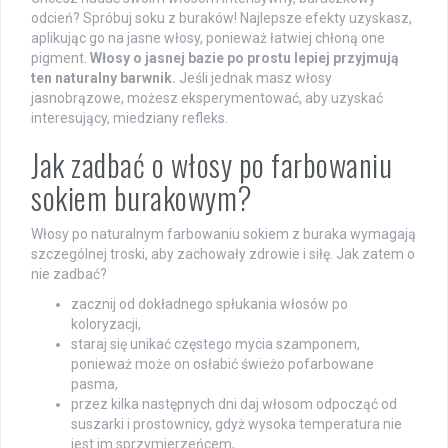
odcień? Spróbuj soku z buraków! Najlepsze efekty uzyskasz,
aplikując go na jasne włosy, ponieważ łatwiej chłoną one
pigment.
Włosy o jasnej bazie po prostu lepiej przyjmują
ten naturalny barwnik.
Jeśli jednak masz włosy
jasnobrązowe, możesz eksperymentować, aby uzyskać
interesujący, miedziany refleks.
Jak zadbać o włosy po farbowaniu
sokiem burakowym?
Włosy po naturalnym farbowaniu sokiem z buraka wymagają
szczególnej troski, aby zachowały zdrowie i siłę. Jak zatem o
nie zadbać?
zacznij od dokładnego spłukania włosów po
koloryzacji,
staraj się unikać częstego mycia szamponem,
ponieważ może on osłabić świeżo pofarbowane
pasma,
przez kilka następnych dni daj włosom odpocząć od
suszarki i prostownicy, gdyż wysoka temperatura nie
jest im sprzymierzeńcem,