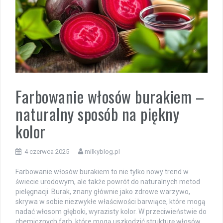
Farbowanie włosów burakiem –
naturalny sposób na piękny
kolor
4 czerwca 2025
milkyblog.pl
Farbowanie włosów burakiem to nie tylko nowy trend w
świecie urodowym, ale także powrót do naturalnych metod
pielęgnacji. Burak, znany głównie jako zdrowe warzywo,
skrywa w sobie niezwykłe właściwości barwiące, które mogą
nadać włosom głęboki, wyrazisty kolor. W przeciwieństwie do
chemicznych farb, które mogą uszkodzić strukturę włosów,