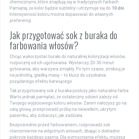
chemicznymi, które znajdują się w tradycyjnych farbach.
Pamiętaj, że kolor będzie subtelny i utrzymuje się do
10 dni
.
Intensywność koloru można dopasować do własnych
preferencji.
Jak przygotować sok z buraka do
farbowania włosów?
Chcąc wykorzystać buraki do naturalnej koloryzacji włosów,
rozpocznij od ich ugotowania. Wystarczy 20-30 minut
gotowania, aby warzywa zmiękły. Po tym czasie, zmiksuj je
na jednolitą, gładką masę – to klucz do uzyskania
pożądanego efektu barwiącego.
Tak przygotowany sok z buraka posłuży jako naturalna farba.
Warto jednak pamiętać, że ostateczny odcień zależy od
Twojego wyjściowego koloru włosów. Zanim nałożysz go na
całą głowę, przeprowadź próbę na niewielkim, ukrytym
pasemku, aby zobaczyć, jak zadziała.
Bezpośrednio przed farbowaniem, rozprowadź sok
równomiernie na wilgotnych włosach, dbając o dokładne
pokrycie każdego pasma. Dla wzmocnienia efektu, możesz