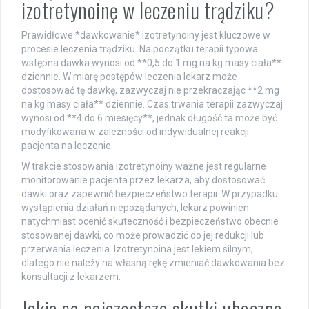
izotretynoinę w leczeniu trądziku?
Prawidłowe *dawkowanie* izotretynoiny jest kluczowe w
procesie leczenia trądziku. Na początku terapii typowa
wstępna dawka wynosi od **0,5 do 1 mg na kg masy ciała**
dziennie. W miarę postępów leczenia lekarz może
dostosować tę dawkę, zazwyczaj nie przekraczając **2 mg
na kg masy ciała** dziennie. Czas trwania terapii zazwyczaj
wynosi od **4 do 6 miesięcy**, jednak długość ta może być
modyfikowana w zależności od indywidualnej reakcji
pacjenta na leczenie.
W trakcie stosowania izotretynoiny ważne jest regularne
monitorowanie pacjenta przez lekarza, aby dostosować
dawki oraz zapewnić bezpieczeństwo terapii. W przypadku
wystąpienia działań niepożądanych, lekarz powinien
natychmiast ocenić skuteczność i bezpieczeństwo obecnie
stosowanej dawki, co może prowadzić do jej redukcji lub
przerwania leczenia. Izotretynoina jest lekiem silnym,
dlatego nie należy na własną rękę zmieniać dawkowania bez
konsultacji z lekarzem.
Jakie są najczęstsze skutki uboczne