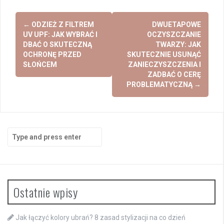
Post
←
ODZIEŻ Z FILTREM
DWUETAPOWE
navigation
UV UPF: JAK WYBRAĆ I
OCZYSZCZANIE
DBAĆ O SKUTECZNĄ
TWARZY: JAK
OCHRONĘ PRZED
SKUTECZNIE USUNĄĆ
SŁOŃCEM
ZANIECZYSZCZENIA I
ZADBAĆ O CERĘ
PROBLEMATYCZNĄ
→
Search
for:
Ostatnie wpisy
Jak łączyć kolory ubrań? 8 zasad stylizacji na co dzień