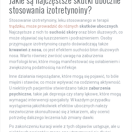
stosowania izotretynoiny?
Stosowanie izotretynoiny, leku stosowanego w terapii
trądziku, może prowadzić do różnych
skutków ubocznych
.
Najczęstsze z nich to
suchość skóry
oraz błon śluzowych, co
może objawiać się łuszczeniem i podrażnieniem. Osoby
przyjmujące izotretynoinę często doświadczają także
krwawień z nosa
, co jest efektem suchości błon śluzowych
nosa. Warto również zwrócić uwagę na zaburzenia
morfologii krwi, które mogą manifestować się osłabieniem i
zwiększoną podatnością na infekcje.
Inne działania niepożądane, które mogą się pojawić, to bóle
mięśni i stawów, co może wpływać na codzienną aktywność.
U niektórych pacjentów stwierdzano także
zaburzenia
psychiczne
, takie jak depresja czy stany lękowe, które mogą
wymagać interwencji specjalisty. W każdym przypadku
wystąpienia jakichkolwiek efektów ubocznych należy
niezwłocznie skonsultować się z lekarzem, aby ocenić
potrzebę dalszego leczenia lub zmiany dawki.
Po zakończeniu kuracji wiele z tych objawów ustępuje, ale u