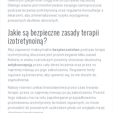
niektórych pacjentów mogą one utrzymywać się dłużej.
Dlatego ważne jest monitorowanie swojego samopoczucia
podczas leczenia izotretynoiną oraz regularne konsultacje z
lekarzem, aby zminimalizować ryzyko wystąpienia
poważnych skutków ubocznych.
Jakie są bezpieczne zasady terapii
izotretynoiną?
Aby zapewnić maksymalne
bezpieczeństwo
podczas terapii
izotretynoiną, kluczowe jest przestrzeganie kilku zasad.
Kobiety w wieku rozrodczym powinny stosować skuteczną
antykoncepcję
przez cały okres leczenia oraz przez co
najmniej miesiąc po jego zakończeniu. Regularne testy
ciążowe są konieczne, aby upewnić się, że nie doszło do
zapłodnienia.
Należy również unikać krwiodawstwa przez czas trwania
terapii i przez co najmniej miesiąc po jej zakończeniu. Powód
tego zakazu ma na celu zapobieganie przypadkowemu
przeniesieniu izotretynoiny do kobiet ciężarnych, co może
prowadzić do poważnych uszkodzeń płodu ze względu na jej
działanie teratogenne.