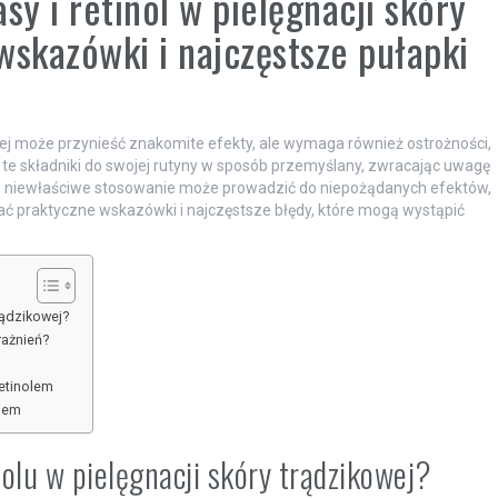
sy i retinol w pielęgnacji skóry
wskazówki i najczęstsze pułapki
wej może przynieść znakomite efekty, ale wymaga również ostrożności,
te składniki do swojej rutyny w sposób przemyślany, zwracając uwagę
ia, niewłaściwe stosowanie może prowadzić do niepożądanych efektów,
nać praktyczne wskazówki i najczęstsze błędy, które mogą wystąpić
rądzikowej?
rażnień?
retinolem
olem
nolu w pielęgnacji skóry trądzikowej?