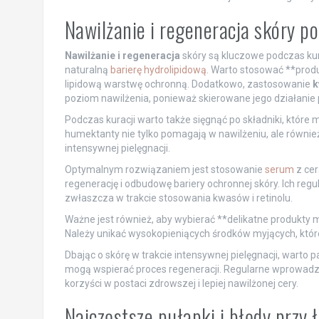
Nawilżanie i regeneracja skóry p
Nawilżanie i regeneracja
skóry są kluczowe podczas kura
naturalną
barierę hydrolipidową
. Warto stosować **produ
lipidową warstwę ochronną. Dodatkowo, zastosowanie
k
poziom nawilżenia, ponieważ skierowane jego działanie
Podczas kuracji warto także sięgnąć po składniki, które m
humektanty nie tylko pomagają w nawilżeniu, ale równi
intensywnej pielęgnacji.
Optymalnym rozwiązaniem jest stosowanie
serum
z cer
regenerację i odbudowę bariery ochronnej skóry. Ich reg
zwłaszcza w trakcie stosowania kwasów i retinolu.
Ważne jest również, aby wybierać **delikatne produkty
Należy unikać wysokopieniących środków myjących, któ
Dbając o skórę w trakcie intensywnej pielęgnacji, warto
mogą wspierać proces regeneracji. Regularne wprowadza
korzyści w postaci zdrowszej i lepiej nawilżonej cery.
Najczęstsze pułapki i błędy przy