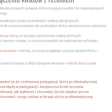
kilka kluczowych pułapek, które mogą prowadzić do niepożądanych
mują:
iększyć ryzyko podrażnień i reakcji alergicznych.
ej brak może prowadzić do uszkodzeń skóry, zwłaszcza po nałożeniu
aloną skórę, co sprzyja
zaostrzeniu reakcji skórnych.
m samym czasie, co może prowadzić do nadmiernej exfoliacji i
yciu kwasów
i retinolu, co może pogłębiać uczucie dyskomfortu i
cznie korzystać z dobrodziejstw kwasów i
retinolu bez ryzyka
owadzić je do codziennej pielęgnacji skóry problematycznej
we błędy w pielęgnacji i bezpieczne kroki leczenia
ikowej: jak wybierać i stosować, by nie zatykać porów
stosować i czego unikać w terapii skóry problematycznej