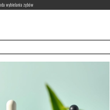
da wybielania zębów
i funkcjonalność do sypialni
idealny styl?
ego warto zrezygnować z szamponu?
kty relaksacyjne
i na co dzień