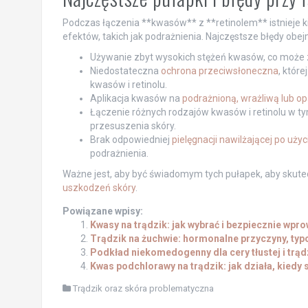
Podczas łączenia **kwasów** z **retinolem** istnieje 
efektów, takich jak podrażnienia. Najczęstsze błędy obej
Używanie zbyt wysokich stężeń kwasów, co może zw
Niedostateczna
ochrona przeciwsłoneczna
, któr
kwasów i retinolu.
Aplikacja kwasów na
podrażnioną, wrażliwą lub op
Łączenie różnych rodzajów kwasów i retinolu w ty
przesuszenia skóry.
Brak odpowiedniej
pielęgnacji nawilżającej po uż
podrażnienia.
Ważne jest, aby być świadomym tych pułapek, aby skute
uszkodzeń skóry
.
Powiązane wpisy:
Kwasy na trądzik: jak wybrać i bezpiecznie wpr
Trądzik na żuchwie: hormonalne przyczyny, typo
Podkład niekomedogenny dla cery tłustej i trądz
Kwas podchlorawy na trądzik: jak działa, kiedy 
Trądzik oraz skóra problematyczna