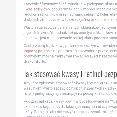
Łączenie **kwasów** i **retinolu** w pielęgnacji skóry 
Kwas salicylowy
, popularny składnik w produktach dla sk
redukcji zaskórników oraz nadmiaru sebum. Z kolei retino
drobnych zmarszczek, a także rozjaśnia
przebarwienia, c
Warto zauważyć, że działanie tych składników jest syner
jego efektywność. Jednak połączenie tych składników mo
kluczowe jest monitorowanie reakcji skóry podczas sto
Osoby z cerą trądzikową powinny rozważyć wprowadzen
łagodzą potencjalne
podrażnienia wywołane przez retino
praktykom można maksymalizować korzyści z zastosowan
dyskomfortu.
Jak stosować kwasy i retinol bez
Aby **bezpiecznie stosować** kwasy i retinol oraz unikn
wszystkim, warto zacząć od niskich stężeń tych składni
rutyny pielęgnacyjnej, stosując je na początku raz lub dw
Podczas aplikacji, kwasy powinny być stosowane na **cz
składników łagodzących, takich jak niacynamid czy kwas 
skóry. Pamiętaj, aby nie łączyć retinolu z wysokimi stęż