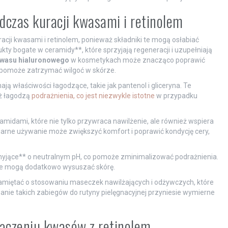
odczas kuracji kwasami i retinolem
cji kwasami i retinolem, ponieważ składniki te mogą osłabiać
kty bogate w ceramidy**, które sprzyjają regeneracji i uzupełniają
wasu hialuronowego
w kosmetykach może znacząco poprawić
 pomoże zatrzymać wilgoć w skórze.
ają właściwości łagodzące, takie jak pantenol i gliceryna. Te
eż łagodzą
podrażnienia, co jest niezwykle istotne
w przypadku
amidami, które nie tylko przywraca nawilżenie, ale również wspiera
ularne używanie może zwiększyć komfort i poprawić kondycję cery,
 myjące** o neutralnym pH, co pomoże zminimalizować podrażnienia.
re mogą dodatkowo wysuszać skórę.
 pamiętać o stosowaniu maseczek nawilżających i odżywczych, które
nie takich zabiegów do rutyny pielęgnacyjnej przyniesie wymierne
 łączeniu kwasów z retinolem