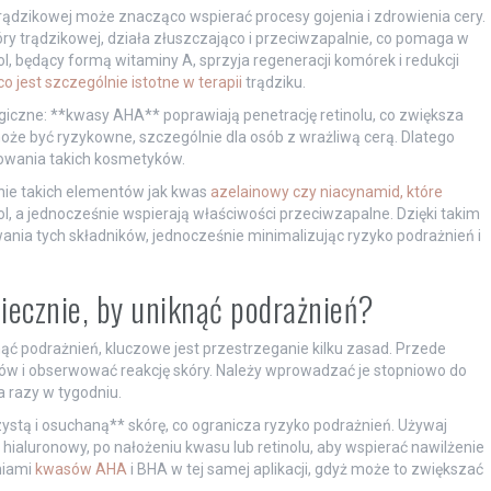
trądzikowej może znacząco wspierać procesy gojenia i zdrowienia cery.
óry trądzikowej, działa złuszczająco i przeciwzapalnie, co pomaga w
l, będący formą witaminy A, sprzyja regeneracji komórek i redukcji
o jest szczególnie istotne w terapii
trądziku.
giczne: **kwasy AHA** poprawiają penetrację retinolu, co zwiększa
że być ryzykowne, szczególnie dla osób z wrażliwą cerą. Dlatego
sowania takich kosmetyków.
ie takich elementów jak kwas
azelainowy czy niacynamid, które
l, a jednocześnie wspierają właściwości przeciwzapalne. Dzięki takim
ia tych składników, jednocześnie minimalizując ryzyko podrażnień i
piecznie, by uniknąć podrażnień?
ąć podrażnień, kluczowe jest przestrzeganie kilku zasad. Przede
ków i obserwować reakcję skóry. Należy wprowadzać je stopniowo do
a razy w tygodniu.
ystą i osuchaną** skórę, co ogranicza ryzyko podrażnień. Używaj
hialuronowy, po nałożeniu kwasu lub retinolu, aby wspierać nawilżenie
eniami
kwasów AHA
i BHA w tej samej aplikacji, gdyż może to zwiększać