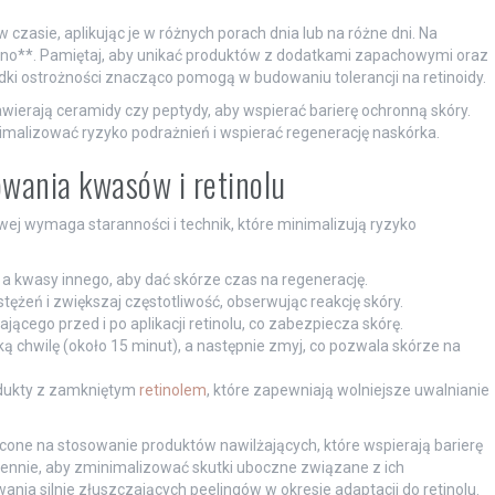
czasie, aplikując je w różnych porach dnia lub na różne dni. Na
ano**. Pamiętaj, aby unikać produktów z dodatkami zapachowymi oraz
dki ostrożności znacząco pomogą w budowaniu tolerancji na retinoidy.
awierają ceramidy czy peptydy, aby wspierać barierę ochronną skóry.
alizować ryzyko podrażnień i wspierać regenerację naskórka.
owania kwasów i retinolu
owej wymaga staranności i technik, które minimalizują ryzyko
, a kwasy innego, aby dać skórze czas na regenerację.
stężeń i zwiększaj częstotliwość, obserwując reakcję skóry.
ącego przed i po aplikacji retinolu, co zabezpiecza skórę.
tką chwilę (około 15 minut), a następnie zmyj, co pozwala skórze na
dukty z zamkniętym
retinolem
, które zapewniają wolniejsze uwalnianie
ęcone na stosowanie produktów nawilżających, które wspierają barierę
iennie, aby zminimalizować skutki uboczne związane z ich
ia silnie złuszczających peelingów w okresie adaptacji do retinolu.