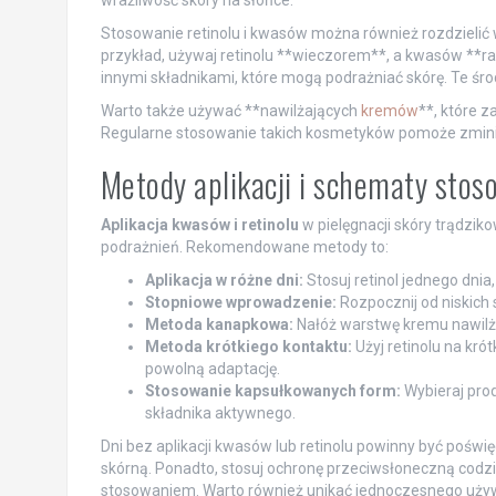
wrażliwość skóry na słońce.
Stosowanie retinolu i kwasów można również rozdzielić w 
przykład, używaj retinolu **wieczorem**, a kwasów **r
innymi składnikami, które mogą podrażniać skórę. Te śro
Warto także używać **nawilżających
kremów
**, które z
Regularne stosowanie takich kosmetyków pomoże zminim
Metody aplikacji i schematy stos
Aplikacja kwasów i retinolu
w pielęgnacji skóry trądzik
podrażnień. Rekomendowane metody to:
Aplikacja w różne dni:
Stosuj retinol jednego dnia
Stopniowe wprowadzenie:
Rozpocznij od niskich 
Metoda kanapkowa:
Nałóż warstwę kremu nawilżaj
Metoda krótkiego kontaktu:
Użyj retinolu na kró
powolną adaptację.
Stosowanie kapsułkowanych form:
Wybieraj pro
składnika aktywnego.
Dni bez aplikacji kwasów lub retinolu powinny być poświ
skórną. Ponadto, stosuj ochronę przeciwsłoneczną codz
stosowaniem. Warto również unikać jednoczesnego używan