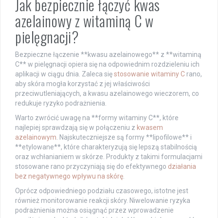
Jak bezpiecznie łączyć kwas
azelainowy z witaminą C w
pielęgnacji?
Bezpieczne łączenie **kwasu azelainowego** z **witaminą
C** w pielęgnacji opiera się na odpowiednim rozdzieleniu ich
aplikacji w ciągu dnia. Zaleca się
stosowanie witaminy C
rano,
aby skóra mogła korzystać z jej właściwości
przeciwutleniających, a kwasu azelainowego wieczorem, co
redukuje ryzyko podrażnienia.
Warto zwrócić uwagę na **formy witaminy C**, które
najlepiej sprawdzają się w połączeniu z
kwasem
azelainowym
. Najskuteczniejsze są formy **lipofilowe** i
**etylowane**, które charakteryzują się lepszą stabilnością
oraz wchłanianiem w skórze. Produkty z takimi formulacjami
stosowane rano przyczyniają się do efektywnego
działania
bez negatywnego wpływu na skórę
.
Oprócz odpowiedniego podziału czasowego, istotne jest
również monitorowanie reakcji skóry. Niwelowanie ryzyka
podrażnienia można osiągnąć przez wprowadzenie