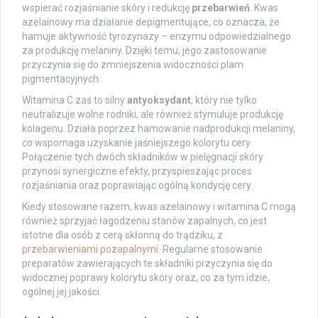
wspierać rozjaśnianie skóry i redukcję
przebarwień
. Kwas
azelainowy ma działanie depigmentujące, co oznacza, że
hamuje aktywność tyrozynazy – enzymu odpowiedzialnego
za produkcję melaniny. Dzięki temu, jego zastosowanie
przyczynia się do zmniejszenia widoczności plam
pigmentacyjnych.
Witamina C zaś to silny
antyoksydant
, który nie tylko
neutralizuje wolne rodniki, ale również stymuluje produkcję
kolagenu. Działa poprzez hamowanie nadprodukcji melaniny,
co wspomaga uzyskanie jaśniejszego kolorytu cery.
Połączenie tych dwóch składników w pielęgnacji skóry
przynosi synergiczne efekty, przyspieszając proces
rozjaśniania oraz poprawiając ogólną kondycję cery.
Kiedy stosowane razem, kwas azelainowy i witamina C mogą
również sprzyjać łagodzeniu stanów zapalnych, co jest
istotne dla osób z cerą skłonną do trądziku, z
przebarwieniami pozapalnymi
. Regularne stosowanie
preparatów zawierających te składniki przyczynia się do
widocznej poprawy kolorytu skóry oraz, co za tym idzie,
ogólnej jej jakości.