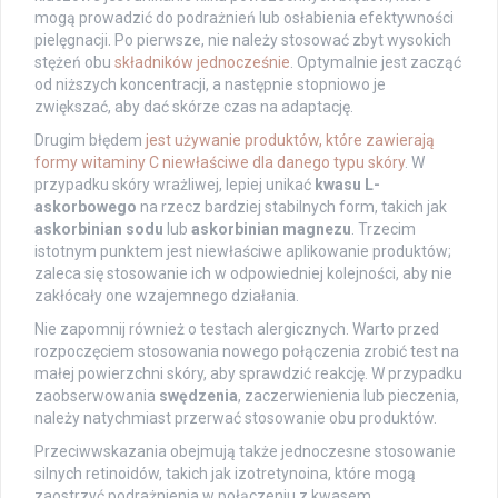
mogą prowadzić do podrażnień lub osłabienia efektywności
pielęgnacji. Po pierwsze, nie należy stosować zbyt wysokich
stężeń obu
składników jednocześnie
. Optymalnie jest zacząć
od niższych koncentracji, a następnie stopniowo je
zwiększać, aby dać skórze czas na adaptację.
Drugim błędem
jest używanie produktów, które zawierają
formy
witaminy C niewłaściwe dla danego typu skóry
. W
przypadku skóry wrażliwej, lepiej unikać
kwasu L-
askorbowego
na rzecz bardziej stabilnych form, takich jak
askorbinian sodu
lub
askorbinian magnezu
. Trzecim
istotnym punktem jest niewłaściwe aplikowanie produktów;
zaleca się stosowanie ich w odpowiedniej kolejności, aby nie
zakłócały one wzajemnego działania.
Nie zapomnij również o testach alergicznych. Warto przed
rozpoczęciem stosowania nowego połączenia zrobić test na
małej powierzchni skóry, aby sprawdzić reakcję. W przypadku
zaobserwowania
swędzenia
, zaczerwienienia lub pieczenia,
należy natychmiast przerwać stosowanie obu produktów.
Przeciwwskazania obejmują także jednoczesne stosowanie
silnych retinoidów, takich jak izotretynoina, które mogą
zaostrzyć podrażnienia w połączeniu z kwasem