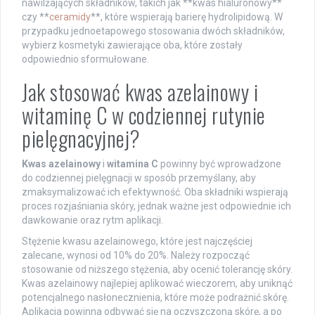
nawilżających składników, takich jak **kwas hialuronowy**
czy **
ceramidy
**, które wspierają barierę hydrolipidową. W
przypadku jednoetapowego stosowania dwóch składników,
wybierz kosmetyki zawierające oba, które zostały
odpowiednio sformułowane.
Jak stosować kwas azelainowy i
witaminę C w codziennej rutynie
pielęgnacyjnej?
Kwas azelainowy
i
witamina C
powinny być wprowadzone
do codziennej pielęgnacji w sposób przemyślany, aby
zmaksymalizować ich efektywność. Oba składniki wspierają
proces rozjaśniania skóry, jednak ważne jest odpowiednie ich
dawkowanie oraz rytm aplikacji.
Stężenie kwasu azelainowego, które jest najczęściej
zalecane, wynosi od 10% do 20%. Należy rozpocząć
stosowanie od niższego stężenia, aby ocenić tolerancję skóry.
Kwas azelainowy najlepiej aplikować wieczorem, aby uniknąć
potencjalnego nasłonecznienia, które może podrażnić skórę.
Aplikacja powinna odbywać się na oczyszczoną skórę, a po