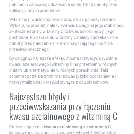
nałożeniu zaleca się odczekanie około 10-15 minut przed
aplikacją innych produktów.
Witaminę C warto stosować rano, zaraz po oczyszczaniu.
Wybierając produkt, należy zwrócić uwagę na jego stabilność;
skuteczne formy witaminy C to kwas askorbinowy i jego
pochodne. Po nałożeniu witaminy C należy odczekać kilka
minut przed nałożeniem kremu nawilżającego lub filtra
przeciwsłonecznego.
By osiągnąć najlepsze efekty, można rozważyć używanie
kwasu azelainowego i witaminy C na przemian w różnych
dniach lub alternatywnie w różnych porach dnia. Taki
schemat pozwala zminimalizować ryzyko podrażnienia i
maksymalizować korzyści płynące z obu składników.
Najczęstsze błędy i
przeciwwskazania przy łączeniu
kwasu azelainowego z witaminą C
Podczas łączenia
kwasu azelainowego
z
witaminą C
,
kluczowe jest unikanie kilku powszechnych błędów, które