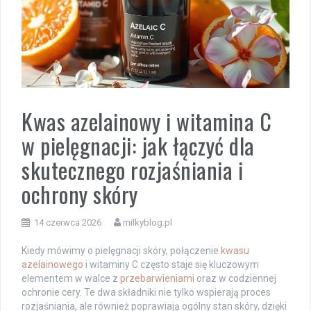
Kwas azelainowy i witamina C
w pielęgnacji: jak łączyć dla
skutecznego rozjaśniania i
ochrony skóry
14 czerwca 2026
milkyblog.pl
Kiedy mówimy o pielęgnacji skóry, połączenie
kwasu
azelainowego
i witaminy C często staje się kluczowym
elementem w walce z
przebarwieniami
oraz w codziennej
ochronie cery. Te dwa składniki nie tylko wspierają proces
rozjaśniania, ale również poprawiają ogólny stan skóry, dzięki