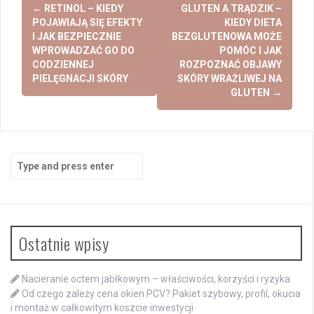
Post
←
RETINOL – KIEDY
GLUTEN A TRĄDZIK –
navigation
POJAWIAJĄ SIĘ EFEKTY
KIEDY DIETA
I JAK BEZPIECZNIE
BEZGLUTENOWA MOŻE
WPROWADZAĆ GO DO
POMÓC I JAK
CODZIENNEJ
ROZPOZNAĆ OBJAWY
PIELĘGNACJI SKÓRY
SKÓRY WRAŻLIWEJ NA
GLUTEN
→
Search
for:
Ostatnie wpisy
Nacieranie octem jabłkowym – właściwości, korzyści i ryzyka
Od czego zależy cena okien PCV? Pakiet szybowy, profil, okucia
i montaż w całkowitym koszcie inwestycji