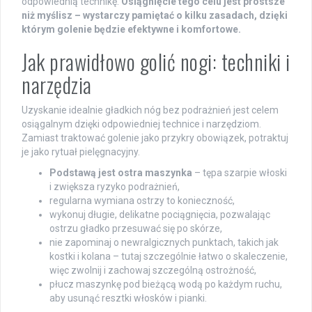
odpowiednią technikę.
Osiągnięcie tego celu jest prostsze
niż myślisz – wystarczy pamiętać o kilku zasadach, dzięki
którym golenie będzie efektywne i komfortowe.
Jak prawidłowo golić nogi: techniki i
narzędzia
Uzyskanie idealnie gładkich nóg bez podrażnień jest celem
osiągalnym dzięki odpowiedniej technice i narzędziom.
Zamiast traktować golenie jako przykry obowiązek, potraktuj
je jako rytuał pielęgnacyjny.
Podstawą jest ostra maszynka
– tępa szarpie włoski
i zwiększa ryzyko podrażnień,
regularna wymiana ostrzy to konieczność,
wykonuj długie, delikatne pociągnięcia, pozwalając
ostrzu gładko przesuwać się po skórze,
nie zapominaj o newralgicznych punktach, takich jak
kostki i kolana – tutaj szczególnie łatwo o skaleczenie,
więc zwolnij i zachowaj szczególną ostrożność,
płucz maszynkę pod bieżącą wodą po każdym ruchu,
aby usunąć resztki włosków i pianki.