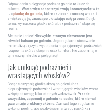
Odpowiednia pielęgnacja podczas golenia to klucz do
sukcesu.
Warto więc zaopatrzyć swoją kosmetyczkę w żel
lub
piankę do golenia
, które skutecznie unoszą włoski i
zmiękczają je, znacząco ułatwiając cały proces.
Dzięki
temu, wymarzona gładka skóra bez podrażnień staje się
realna.
Ale to nie koniec!
Niezwykle istotnym elementem jest
również balsam po goleniu.
Jego regularne stosowanie
minimalizuje ryzyko wystąpienia nieprzyjemnych podrażnień
i zapewnia skórze ukojenie oraz komfort. Nie zapominaj o
tym ważnym kroku w pielęgnacji!
Jak uniknąć podrażnień i
wrastających włosków?
Chcąc cieszyć się gładką skórą po goleniu bez
nieprzyjemnych podrażnień i wrastających włosków, warto
wziąć pod uwagę kilka istotnych wskazówek.
Przede
wszystkim, zapomnij o goleniu na sucho, które niemal
gwarantuje problemy skórne.
Zamiast tego, regularnie
wykonuj peeling, aby pozbyć się martwego naskórka i