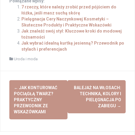
Powiązane wpisy:
7 rzeczy, które należy zrobić przed pójściem do
łóżka, jeśli masz suchą skórę
Pielęgnacja Cery Naczynkowej Kosmetyki –
Skuteczne Produkty i Praktyczne Wskazówki
Jak znaleźć swój styl: Kluczowe kroki do modowej
tożsamości
Jak wybrać idealną kurtkę jesienną? Przewodnik po
stylach i preferencjach
Uroda i moda
Post
←
JAK KONTUROWAĆ
BALEJAŻ NA WŁOSACH:
navigation
POCIĄGŁĄ TWARZ?
TECHNIKA, KOLORY I
PRAKTYCZNY
PIELĘGNACJA PO
PRZEWODNIK ZE
ZABIEGU
→
WSKAZÓWKAMI