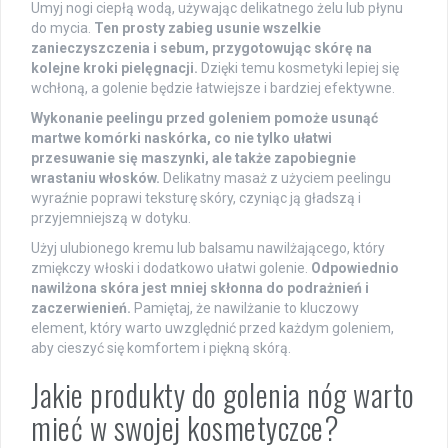
Umyj nogi ciepłą wodą, używając delikatnego żelu lub płynu
do mycia.
Ten prosty zabieg usunie wszelkie
zanieczyszczenia i sebum, przygotowując skórę na
kolejne kroki pielęgnacji.
Dzięki temu kosmetyki lepiej się
wchłoną, a golenie będzie łatwiejsze i bardziej efektywne.
Wykonanie peelingu przed goleniem pomoże usunąć
martwe komórki naskórka, co nie tylko ułatwi
przesuwanie się maszynki, ale także zapobiegnie
wrastaniu włosków.
Delikatny masaż z użyciem peelingu
wyraźnie poprawi teksturę skóry, czyniąc ją gładszą i
przyjemniejszą w dotyku.
Użyj ulubionego kremu lub balsamu nawilżającego, który
zmiękczy włoski i dodatkowo ułatwi golenie.
Odpowiednio
nawilżona skóra jest mniej skłonna do podrażnień i
zaczerwienień.
Pamiętaj, że nawilżanie to kluczowy
element, który warto uwzględnić przed każdym goleniem,
aby cieszyć się komfortem i piękną skórą.
Jakie produkty do golenia nóg warto
mieć w swojej kosmetyczce?