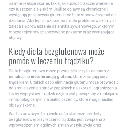
na inne reakcje skórne, takie jak suchość, zaczerwienienie
czy łuszczenie się skóry. Jeśli te objawy są chroniczne i
występują po spożyciu glutenu, może to stanowić sygnał do
działania. Aby lepiej rozpoznać źródło problemów skórnych,
zaleca się prowadzenie dziennika żywieniowego, w którym
można rejestrować spożywane pokarmy oraz występujące
objawy.
Kiedy dieta bezglutenowa może
pomóc w leczeniu trądziku?
Dieta bezglutenowa może przynieść korzyści osobom z
celiakią
lub
nietolerancją glutenu
, które zmagają się z
trądzikiem. U takich osób eliminacja glutenu może prowadzić
do zmniejszenia stanów zapalnych na skórze i ograniczenia
liczby wyprysków. Trądzik często jest powiązany z reakcjami
immunologicznymi na białko pszenicy, które mogą nasilać
objawy skórne.
Warto zauważyć, że u wielu osób skuteczność diety
bezglutenowej przy leczeniu trądziku jest związana z
wprowadzeniem ogólnych zmian w stylu życia oraz