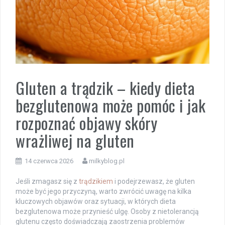
Gluten a trądzik – kiedy dieta
bezglutenowa może pomóc i jak
rozpoznać objawy skóry
wrażliwej na gluten
14 czerwca 2026
milkyblog.pl
Jeśli zmagasz się z
trądzikiem
i podejrzewasz, że gluten
może być jego przyczyną, warto zwrócić uwagę na kilka
kluczowych objawów oraz sytuacji, w których dieta
bezglutenowa może przynieść ulgę. Osoby z nietolerancją
glutenu często doświadczają zaostrzenia problemów