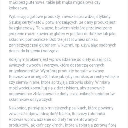
mąki bezglutenowe, takie jak mąka migdałowa czy
kokosowa.
Wybierając gotowe produkty, zawsze sprawdzaj etykiety.
Szukaj certyfikatów potwierdzających, że dany produkt jest
bezglutenowy. To ważne, bowiem niektóre przetworzone
jedzenie może zawierać gluten w postaci dodatków lub jako
składniki pomocnicze. Dobrze jest również unikać
zanieczyszczeń glutenem w kuchni, np. używając osobnych
desek do krojenia i narzędzi.
Kolejnym krokiem jest wprowadzenie do diety dużej ilości
świeżych owoców i warzyw, które dostarczą cennych
antyoksydantów. Wypróbuj produkty bogate w kwasy
tłuszczowe omega-3, takie jak ryby morskie, orzechy włoskie
czy siemię lniane, które sprzyjają zdrowiu skóry. W miarę
możliwości, konsultuj się z dietetykiem, aby zapewnić
odpowiednie zbilansowanie diety oraz uniknąć niedoborów
składników odżywczych.
Na koniec, pamiętaj o mniejszych posiłkach, które powinny
zawierać odpowiednią ilość białka, tłuszczy i błonnika.
Rozważ wprowadzenie do diety fermentowanych
produktów, jak kefir czy kimchi, które wspierają zdrową florę