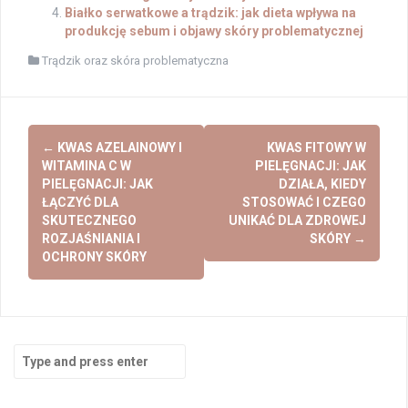
Białko serwatkowe a trądzik: jak dieta wpływa na
produkcję sebum i objawy skóry problematycznej
Trądzik oraz skóra problematyczna
Post
←
KWAS AZELAINOWY I
KWAS FITOWY W
navigation
WITAMINA C W
PIELĘGNACJI: JAK
PIELĘGNACJI: JAK
DZIAŁA, KIEDY
ŁĄCZYĆ DLA
STOSOWAĆ I CZEGO
SKUTECZNEGO
UNIKAĆ DLA ZDROWEJ
ROZJAŚNIANIA I
SKÓRY
→
OCHRONY SKÓRY
Search
for: