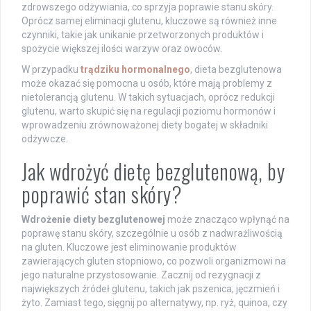
zdrowszego odżywiania, co sprzyja poprawie stanu skóry.
Oprócz samej eliminacji glutenu, kluczowe są również inne
czynniki, takie jak unikanie przetworzonych produktów i
spożycie większej ilości warzyw oraz owoców.
W przypadku
trądziku hormonalnego
, dieta bezglutenowa
może okazać się pomocna u osób, które mają problemy z
nietolerancją glutenu. W takich sytuacjach, oprócz redukcji
glutenu, warto skupić się na regulacji poziomu hormonów i
wprowadzeniu zrównoważonej diety bogatej w składniki
odżywcze.
Jak wdrożyć dietę bezglutenową, by
poprawić stan skóry?
Wdrożenie diety bezglutenowej
może znacząco wpłynąć na
poprawę stanu skóry, szczególnie u osób z nadwrażliwością
na gluten. Kluczowe jest eliminowanie produktów
zawierających gluten stopniowo, co pozwoli organizmowi na
jego naturalne przystosowanie. Zacznij od rezygnacji z
największych źródeł glutenu, takich jak pszenica, jęczmień i
żyto. Zamiast tego, sięgnij po alternatywy, np. ryż, quinoa, czy