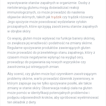
wywoływanie stanów zapalnych w organizmie. Osoby z
nietolerancją glutenu mogą doświadczać reakcji
immunologicznych, co może prowadzić do nasilenia
objawów skórnych, takich jak
trądzik
czy trądzik różowaty.
Jego spożycie może powodować wydzielanie cytokin
prozapalnych, które sprzyjają zaostrzeniu stanów zapalnych
w obrębie skóry.
Co więcej, gluten może wpływać na funkcje bariery skórnej,
co zwiększa jej wrażliwość i podatność na zmiany skórne.
Regularne spożywanie produktów zawierających gluten
może prowadzić do przewlekłego stanu zapalnego, który z
czasem może negatywnie wpłynąć na wygląd cery,
prowadząc do pojawiania się nowych wyprysków czy
zaostrzenia już istniejących zmian.
Aby ocenić, czy gluten może być czynnikiem zaostrzającym
problemy skórne, warto prowadzić dziennik żywieniowy, w
którym zapisuje się nie tylko spożywane posiłki, ale także
zmiany w stanie skóry. Obserwacja reakcji ciała na gluten
może pomóc w identyfikacji potencjalnych problemów i
podjęciu odpowiednich kroków, aby spróbować wyeliminować
ten składnik z diety.