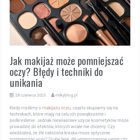
Jak makijaż może pomniejszać
oczy? Błędy i techniki do
unikania
28 czerwca 2025
milkyblog.pl
Kiedy myślimy o
makijażu oczu
, często skupiamy się na
technikach, które mają na celu ich powiększenie i
podkreślenie. Jednak niewłaściwe użycie kosmetyków może
prowadzić do efektów, których wcale nie chcemy. Czy
wiedziałeś, że źle nałożona kreska może optycznie
pomniejszać oczy? Grube linie, źle umiejscowione cienie czy