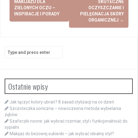
navigation
MAKIJAŻU DLA
SKUTECZNE
ZIELONYCH OCZU –
OCZYSZCZANIE I
INSPIRACJE I PORADY
PIELĘGNACJA SKÓRY
ORGANICZNEJ
→
Search
for:
Ostatnie wpisy
Jak łączyć kolory ubrań? 8 zasad stylizacji na co dzień
Szczoteczka soniczna – nowoczesna metoda wybielania
zębów
Szafeczki nocne: jak wybrać rozmiar, styl i funkcjonalność do
sypialni
Makijaż do beżowej sukienki – jak wybrać idealny styl?