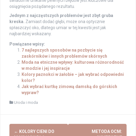
świadome unikanie pewnych błędów jest kluczowe dla
osiągnięcia pożądanego rezultatu.
Jednym z najczęstszych problemów jest zbyt gruba
kreska.
Zamiast dodać głębi, może ona optycznie
spłaszczyć oko, dlatego umiar w tej kwestii jest jak
najbardziej wskazany.
Powiązane wpisy:
7 najlepszych sposobów na pozbycie się
zaskórników i innych problemów skórnych
Moda na etniczne wpływy: kulturowa różnorodność
w modzie i jej inspiracje
Kolory paznokci w żałobie – jak wybrać odpowiedni
kolor?
Jak wybrać kurtkę zimową damską do górskich
wypraw?
Uroda i moda
Post
←
KOLORY CIENI DO
METODA OCM: