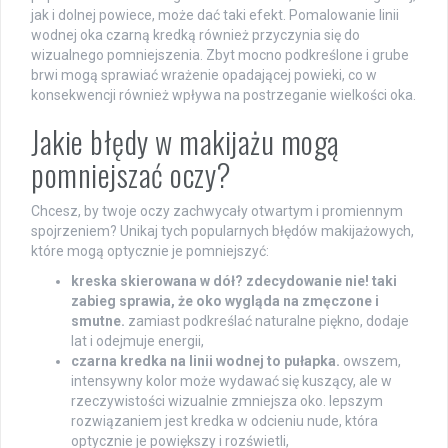
jak i dolnej powiece, może dać taki efekt. Pomalowanie linii
wodnej oka czarną kredką również przyczynia się do
wizualnego pomniejszenia. Zbyt mocno podkreślone i grube
brwi mogą sprawiać wrażenie opadającej powieki, co w
konsekwencji również wpływa na postrzeganie wielkości oka.
Jakie błędy w makijażu mogą
pomniejszać oczy?
Chcesz, by twoje oczy zachwycały otwartym i promiennym
spojrzeniem? Unikaj tych popularnych błędów makijażowych,
które mogą optycznie je pomniejszyć:
kreska skierowana w dół? zdecydowanie nie! taki
zabieg sprawia, że oko wygląda na zmęczone i
smutne.
zamiast podkreślać naturalne piękno, dodaje
lat i odejmuje energii,
czarna kredka na linii wodnej to pułapka.
owszem,
intensywny kolor może wydawać się kuszący, ale w
rzeczywistości wizualnie zmniejsza oko. lepszym
rozwiązaniem jest kredka w odcieniu nude, która
optycznie je powiększy i rozświetli,