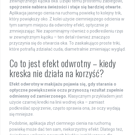
zewnętrznego kącika oka. Dzięki temu prostemu zabiegowi,
spojrzenie nabiera świeżości i staje się bardziej otwarte.
Aplikacja jasnego cienia na ruchomą powiekę to kolejny trik,
który powiększy oko. Z kolei użycie ciemniejszego odcienia w
tym samym miejscu da odwrotny efekt, optycznie je
zmniejszając. Nie zapominajmy również o podkreśleniu rzęs
w zewnętrznym kąciku – ten detal również znacząco
przyczynia się do otwarcia oka. To zaskakująco proste triki,
które potrafią zdziałać cuda, diametralnie zmieniając wygląd.
Co to jest efekt odwrotny – kiedy
kreska nie działa na korzyść?
Efekt odwrotny w makijażu pojawia się, gdy starania o
optyczne powiększenie oczu przynoszą rezultat zupełnie
odmienny od zamierzonego.
Klasycznym przykładem jest
użycie czarnej kredki na linii wodnej oka – zamiast
podkreślać spojrzenie, często sprawia ona, że oczy wydają
się mniejsze.
Podobnie, aplikacja zbyt ciemnego cienia na ruchomą
powiekę może dać ten sam, niekorzystny efekt. Dlatego też,