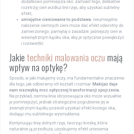
dodatkowo pomniejsza oko. zamiast tego, delikatnie
rozetrzyj cień wzdłuż linii rzęs, aby uzyskać subtelny
efekt,
umiejętne cieniowanie to podstawa.
nieumiejętne
nałożenie ciemnych cieni może dać efekt odwrotny do
zamierzonego. pamiętaj o zasadzie: jaśniejszy cień w
wewnętrznym kąciku oka, aby je optycznie powiększyć
i rozświetlić.
Jakie
techniki malowania oczu
mają
wpływ na optykę?
Sposób, w jaki malujemy oczy, ma fundamentalne znaczenie
dla tego, jak odbieramy ich kształt i rozmiar.
Makijaż daje
nam niezwykłą moc optycznej transformacji spojrzenia.
Na przykład, ciemna linia obrysowująca oko może wizualnie
je pomniejszyć, jednak strategiczne pogrubienie jej w
zewnętrznym kąciku pozwoli uzyskać efekt kociego oka,
dodając mu subtelnego wysmuklenia.
Kontynuując linię dolnych rzęs, tworząc kreskę, która
naturalnie ją przedłuża, uzyskujemy efekt uniesienia