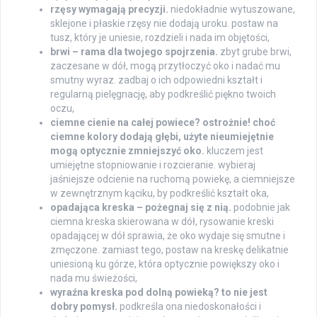
rzęsy wymagają precyzji.
niedokładnie wytuszowane,
sklejone i płaskie rzęsy nie dodają uroku. postaw na
tusz, który je uniesie, rozdzieli i nada im objętości,
brwi – rama dla twojego spojrzenia.
zbyt grube brwi,
zaczesane w dół, mogą przytłoczyć oko i nadać mu
smutny wyraz. zadbaj o ich odpowiedni kształt i
regularną pielęgnację, aby podkreślić piękno twoich
oczu,
ciemne cienie na całej powiece? ostrożnie! choć
ciemne kolory dodają głębi, użyte nieumiejętnie
mogą optycznie zmniejszyć oko.
kluczem jest
umiejętne stopniowanie i rozcieranie. wybieraj
jaśniejsze odcienie na ruchomą powiekę, a ciemniejsze
w zewnętrznym kąciku, by podkreślić kształt oka,
opadająca kreska – pożegnaj się z nią.
podobnie jak
ciemna kreska skierowana w dół, rysowanie kreski
opadającej w dół sprawia, że oko wydaje się smutne i
zmęczone. zamiast tego, postaw na kreskę delikatnie
uniesioną ku górze, która optycznie powiększy oko i
nada mu świeżości,
wyraźna kreska pod dolną powieką? to nie jest
dobry pomysł.
podkreśla ona niedoskonałości i