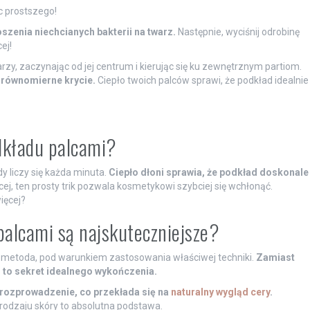
c prostszego!
szenia niechcianych bakterii na twarz.
Następnie, wyciśnij odrobinę
ej!
y, zaczynając od jej centrum i kierując się ku zewnętrznym partiom.
ć równomierne krycie.
Ciepło twoich palców sprawi, że podkład idealnie
odkładu palcami?
 liczy się każda minuta.
Ciepło dłoni sprawia, że podkład doskonale
ej, ten prosty trik pozwala kosmetykowi szybciej się wchłonąć.
ięcej?
 palcami są najskuteczniejsze?
 metoda, pod warunkiem zastosowania właściwej techniki.
Zamiast
– to sekret idealnego wykończenia.
rozprowadzenie, co przekłada się na
naturalny wygląd cery
.
 rodzaju skóry to absolutna podstawa.