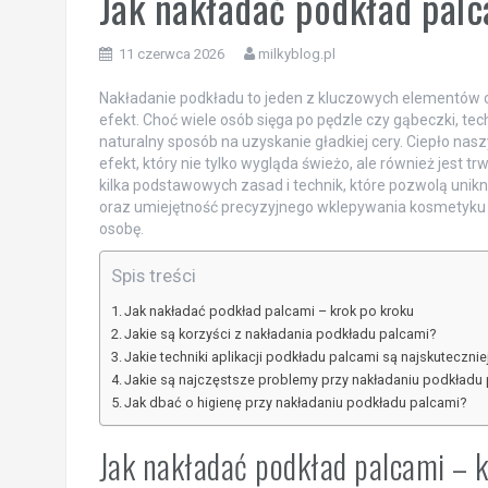
Jak nakładać podkład palc
11 czerwca 2026
milkyblog.pl
Nakładanie podkładu to jeden z kluczowych elementów 
efekt. Choć wiele osób sięga po pędzle czy gąbeczki, tech
naturalny sposób na uzyskanie gładkiej cery. Ciepło nasz
efekt, który nie tylko wygląda świeżo, ale również jest 
kilka podstawowych zasad i technik, które pozwolą unik
oraz umiejętność precyzyjnego wklepywania kosmetyku 
osobę.
Spis treści
Jak nakładać podkład palcami – krok po kroku
Jakie są korzyści z nakładania podkładu palcami?
Jakie techniki aplikacji podkładu palcami są najskuteczni
Jakie są najczęstsze problemy przy nakładaniu podkładu p
Jak dbać o higienę przy nakładaniu podkładu palcami?
Jak nakładać podkład palcami – 