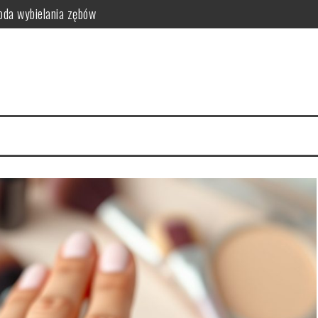
da wybielania zębów
i funkcjonalność do sypialni
idealny styl?
ego warto zrezygnować z szamponu?
kty relaksacyjne
i na co dzień