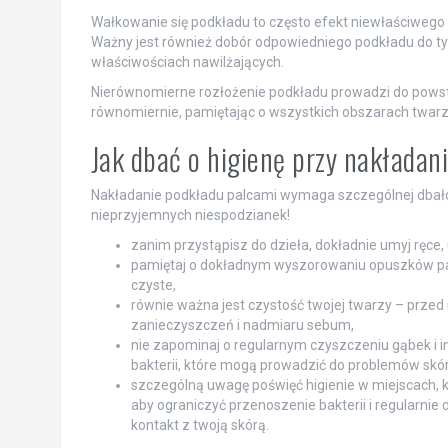
Wałkowanie się podkładu to często efekt niewłaściwego p
Ważny jest również dobór odpowiedniego podkładu do typu
właściwościach nawilżających.
Nierównomierne rozłożenie podkładu prowadzi do powstaw
równomiernie, pamiętając o wszystkich obszarach twarzy 
Jak dbać o higienę przy nakłada
Nakładanie podkładu palcami wymaga szczególnej dbałośc
nieprzyjemnych niespodzianek!
zanim przystąpisz do dzieła, dokładnie umyj ręce,
pamiętaj o dokładnym wyszorowaniu opuszków palc
czyste,
równie ważna jest czystość twojej twarzy – przed 
zanieczyszczeń i nadmiaru sebum,
nie zapominaj o regularnym czyszczeniu gąbek i i
bakterii, które mogą prowadzić do problemów skó
szczególną uwagę poświęć higienie w miejscach, kt
aby ograniczyć przenoszenie bakterii i regularnie 
kontakt z twoją skórą.