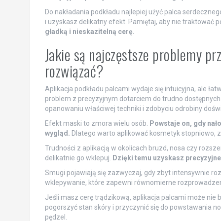
Do nakładania podkładu najlepiej użyć palca serdecznego,
i uzyskasz delikatny efekt. Pamiętaj, aby nie traktować
gładką i nieskazitelną cerę.
Jakie są najczęstsze problemy prz
rozwiązać?
Aplikacja podkładu palcami wydaje się intuicyjna, ale ła
problem z precyzyjnym dotarciem do trudno dostępnych 
opanowaniu właściwej techniki i zdobyciu odrobiny dośw
Efekt maski to zmora wielu osób.
Powstaje on, gdy nało
wygląd.
Dlatego warto aplikować kosmetyk stopniowo, zacz
Trudności z aplikacją w okolicach bruzd, nosa czy rozs
delikatnie go wklepuj.
Dzięki temu uzyskasz precyzyjne 
Smugi pojawiają się zazwyczaj, gdy zbyt intensywnie ro
wklepywanie, które zapewni równomierne rozprowadzen
Jeśli masz cerę trądzikową, aplikacja palcami może nie
pogorszyć stan skóry i przyczynić się do powstawania n
pędzel.