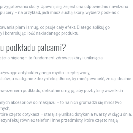
rzygotowania skóry. Upewnij się, że jest ona odpowiednio nawilżona.
 cery – na przykład, jeśli masz suchą skórę, wybierz podkład o
ania plam i smug, co psuje cały efekt. Dlatego aplikuj go
i kontrolując ilość nakładanego produktu.
niu podkładu palcami?
i o higienę – to fundament zdrowej skóry i uniknięcia
 używając antybakteryjnego mydła i ciepłej wody,
ów, a następnie zdezynfekuj dłonie, by mieć pewność, że są idealnie
nałożeniem podkładu, delikatnie umyj ją, aby pozbyć się wszelkich
nnych akcesoriów do makijażu – to na nich gromadzi się mnóstwo
rnych,
óre często dotykasz – staraj się unikać dotykania twarzy w ciągu dnia,
dezynfekuj również telefon i inne przedmioty, które często mają