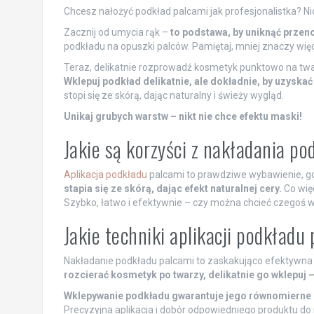
Chcesz nałożyć podkład palcami jak profesjonalistka? Ni
Zacznij od umycia rąk –
to podstawa, by uniknąć przeno
podkładu na opuszki palców. Pamiętaj, mniej znaczy więc
Teraz, delikatnie rozprowadź kosmetyk punktowo na twarz
Wklepuj podkład delikatnie, ale dokładnie, by uzyska
stopi się ze skórą, dając naturalny i świeży wygląd.
Unikaj grubych warstw – nikt nie chce efektu maski!
Jakie są korzyści z nakładania p
Aplikacja podkładu
palcami to prawdziwe wybawienie, gdy
stapia się ze skórą, dając efekt naturalnej cery.
Co więc
Szybko, łatwo i efektywnie – czy można chcieć czegoś w
Jakie techniki aplikacji podkładu
Nakładanie podkładu palcami to zaskakująco efektywna
rozcierać kosmetyk po twarzy, delikatnie go wklepuj 
Wklepywanie podkładu gwarantuje jego równomierne 
Precyzyjna aplikacja i dobór odpowiedniego produktu do