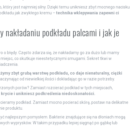
 który jest najmniej silny. Dzięki temu unikniesz zbyt mocnego nacisku
 podkładu jak zwykłego kremu –
technika wklepywania zapewni ci
y nakładaniu podkładu palcami i jak je
two o błędy. Często zdarza się, że nakładamy go za dużo lub mamy
miejsc, co skutkuje nieestetycznymi smugami. Sekret tkwi w
iadczenia.
żymy zbyt grubą warstwę podkładu, co daje nienaturalny, ciężki
ynając od niewielkiej ilości i dokładając go w razie potrzeby.
zerzonych porów? Zamiast rozcierać podkład w tych miejscach,
krycie i unikniesz podkreślenia niedoskonałości.
zcieramy podkład. Zamiast mocno pocierać skórę, postaw na delikatne
ie produktu.
 być najlepszym pomysłem. Bakterie znajdujące się na dłoniach mogą
owych wyprysków. W takim przypadku lepiej sięgnąć po gąbkę lub