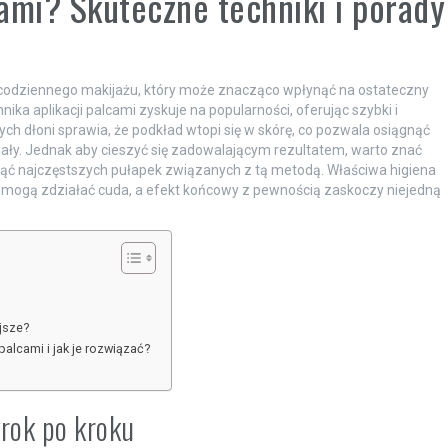
ami? Skuteczne techniki i porady
codziennego makijażu, który może znacząco wpłynąć na ostateczny
nika aplikacji palcami zyskuje na popularności, oferując szybki i
ych dłoni sprawia, że podkład wtopi się w skórę, co pozwala osiągnąć
trwały. Jednak aby cieszyć się zadowalającym rezultatem, warto znać
nąć najczęstszych pułapek związanych z tą metodą. Właściwa higiena
mogą zdziałać cuda, a efekt końcowy z pewnością zaskoczy niejedną
ejsze?
alcami i jak je rozwiązać?
krok po kroku