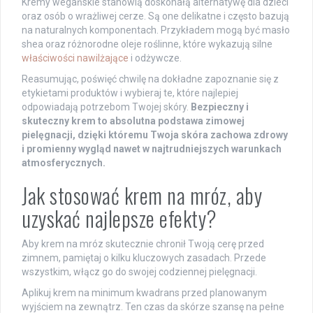
Kremy wegańskie stanowią doskonałą alternatywę dla dzieci
oraz osób o wrażliwej cerze. Są one delikatne i często bazują
na naturalnych komponentach. Przykładem mogą być masło
shea oraz różnorodne oleje roślinne, które wykazują silne
właściwości nawilżające
i odżywcze.
Reasumując, poświęć chwilę na dokładne zapoznanie się z
etykietami produktów i wybieraj te, które najlepiej
odpowiadają potrzebom Twojej skóry.
Bezpieczny i
skuteczny krem to absolutna podstawa zimowej
pielęgnacji, dzięki któremu Twoja skóra zachowa zdrowy
i promienny wygląd nawet w najtrudniejszych warunkach
atmosferycznych.
Jak stosować krem na mróz, aby
uzyskać najlepsze efekty?
Aby krem na mróz skutecznie chronił Twoją cerę przed
zimnem, pamiętaj o kilku kluczowych zasadach. Przede
wszystkim, włącz go do swojej codziennej pielęgnacji.
Aplikuj krem na minimum kwadrans przed planowanym
wyjściem na zewnątrz. Ten czas da skórze szansę na pełne