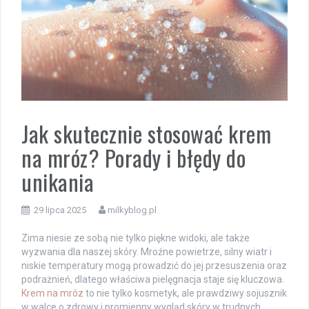
Jak skutecznie stosować krem
na mróz? Porady i błędy do
unikania
29 lipca 2025
milkyblog.pl
Zima niesie ze sobą nie tylko piękne widoki, ale także
wyzwania dla naszej skóry. Mroźne powietrze, silny wiatr i
niskie temperatury mogą prowadzić do jej przesuszenia oraz
podrażnień, dlatego właściwa pielęgnacja staje się kluczowa.
Krem na mróz
to nie tylko kosmetyk, ale prawdziwy sojusznik
w walce o zdrowy i promienny wygląd skóry w trudnych