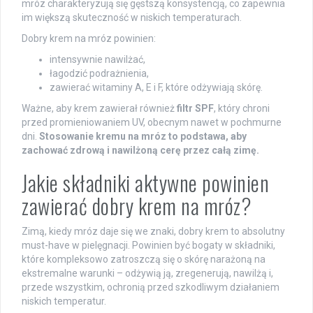
mróz charakteryzują się gęstszą konsystencją, co zapewnia
im większą skuteczność w niskich temperaturach.
Dobry krem na mróz powinien:
intensywnie nawilżać,
łagodzić podrażnienia,
zawierać witaminy A, E i F, które odżywiają skórę.
Ważne, aby krem zawierał również
filtr SPF
, który chroni
przed promieniowaniem UV, obecnym nawet w pochmurne
dni.
Stosowanie kremu na mróz to podstawa, aby
zachować zdrową i nawilżoną cerę przez całą zimę.
Jakie składniki aktywne powinien
zawierać dobry krem na mróz?
Zimą, kiedy mróz daje się we znaki, dobry krem to absolutny
must-have w pielęgnacji. Powinien być bogaty w składniki,
które kompleksowo zatroszczą się o skórę narażoną na
ekstremalne warunki – odżywią ją, zregenerują, nawilżą i,
przede wszystkim, ochronią przed szkodliwym działaniem
niskich temperatur.