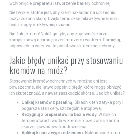
wchłonięcie preparatu i stworzenie bariery ochronnej.
Niezwykle istotne jest, aby krem nakładać na uprzednio
oczyszczoną skórę. Dzięki temu składniki aktywne kremu
będą mogły efektywniej działać.
Nie żałuj kremu! Nałóż go tyle, aby zapewnić skórze
kompleksową ochronę przed mrozem i wiatrem. Pamiętaj,
odpowiednia warstwa to podstawa skutecznej ochrony.
Jakie błędy unikać przy stosowaniu
kremów na mróz?
Stosowanie kremów ochronnych w mroźne dni jest
powszechne, ale łatwo popełnić błędy, które mogą obniżyć
ich skuteczność, a nawet zaszkodzić skórze. Jak ich unikać?
Unikaj kremów z parafiną.
Składnik ten zatyka pory i
pogarsza stan cery, szczególnie atopowej.
Rezygnuj z preparatów na bazie wody.
W niskich
temperaturach woda w kremie może zamarzać na
skórze i powodować podrażnienia.
Aplikuj krem z wyprzedzeniem.
Nakładanie kremu