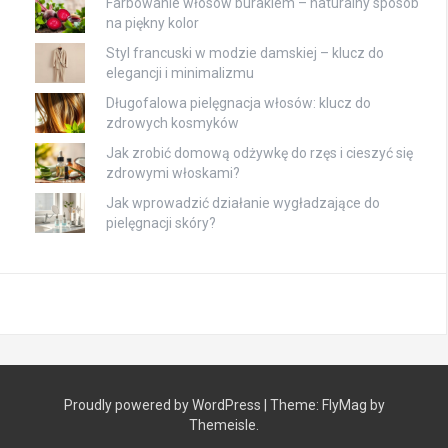
Farbowanie włosów burakiem – naturalny sposób
na piękny kolor
Styl francuski w modzie damskiej – klucz do
elegancji i minimalizmu
Długofalowa pielęgnacja włosów: klucz do
zdrowych kosmyków
Jak zrobić domową odżywkę do rzęs i cieszyć się
zdrowymi włoskami?
Jak wprowadzić działanie wygładzające do
pielęgnacji skóry?
Proudly powered by WordPress
|
Theme:
FlyMag
by
Themeisle.