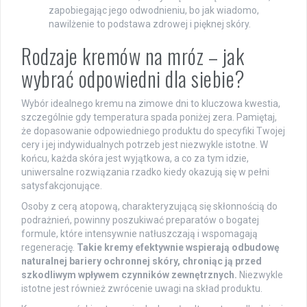
zapobiegając jego odwodnieniu, bo jak wiadomo,
nawilżenie to podstawa zdrowej i pięknej skóry.
Rodzaje kremów na mróz – jak
wybrać odpowiedni dla siebie?
Wybór idealnego kremu na zimowe dni to kluczowa kwestia,
szczególnie gdy temperatura spada poniżej zera. Pamiętaj,
że dopasowanie odpowiedniego produktu do specyfiki Twojej
cery i jej indywidualnych potrzeb jest niezwykle istotne. W
końcu, każda skóra jest wyjątkowa, a co za tym idzie,
uniwersalne rozwiązania rzadko kiedy okazują się w pełni
satysfakcjonujące.
Osoby z cerą atopową, charakteryzującą się skłonnością do
podrażnień, powinny poszukiwać preparatów o bogatej
formule, które intensywnie natłuszczają i wspomagają
regenerację.
Takie kremy efektywnie wspierają odbudowę
naturalnej bariery ochronnej skóry, chroniąc ją przed
szkodliwym wpływem czynników zewnętrznych.
Niezwykle
istotne jest również zwrócenie uwagi na skład produktu.