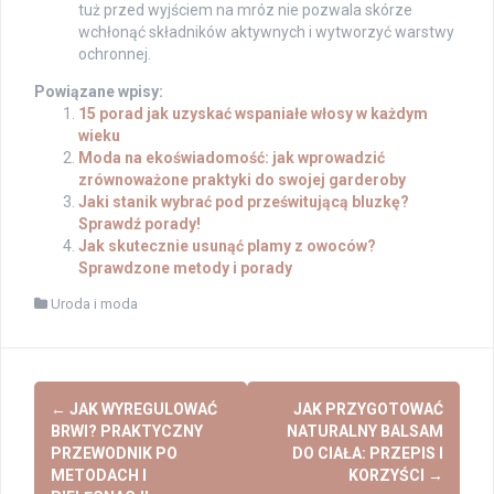
tuż przed wyjściem na mróz nie pozwala skórze
wchłonąć składników aktywnych i wytworzyć warstwy
ochronnej.
Powiązane wpisy:
15 porad jak uzyskać wspaniałe włosy w każdym
wieku
Moda na ekoświadomość: jak wprowadzić
zrównoważone praktyki do swojej garderoby
Jaki stanik wybrać pod prześwitującą bluzkę?
Sprawdź porady!
Jak skutecznie usunąć plamy z owoców?
Sprawdzone metody i porady
Uroda i moda
Post
←
JAK WYREGULOWAĆ
JAK PRZYGOTOWAĆ
navigation
BRWI? PRAKTYCZNY
NATURALNY BALSAM
PRZEWODNIK PO
DO CIAŁA: PRZEPIS I
METODACH I
KORZYŚCI
→