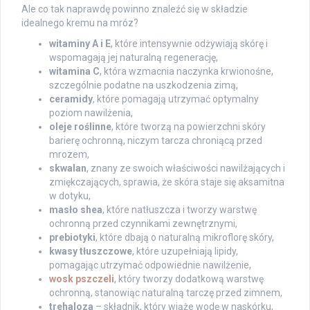
Ale co tak naprawdę powinno znaleźć się w składzie
idealnego kremu na mróz?
witaminy A i E
, które intensywnie odżywiają skórę i
wspomagają jej naturalną regenerację,
witamina C
, która wzmacnia naczynka krwionośne,
szczególnie podatne na uszkodzenia zimą,
ceramidy
, które pomagają utrzymać optymalny
poziom nawilżenia,
oleje roślinne
, które tworzą na powierzchni skóry
barierę ochronną, niczym tarcza chroniącą przed
mrozem,
skwalan
, znany ze swoich właściwości nawilżających i
zmiękczających, sprawia, że skóra staje się aksamitna
w dotyku,
masło shea
, które natłuszcza i tworzy warstwę
ochronną przed czynnikami zewnętrznymi,
prebiotyki
, które dbają o naturalną mikroflorę skóry,
kwasy tłuszczowe
, które uzupełniają lipidy,
pomagając utrzymać odpowiednie nawilżenie,
wosk pszczeli
, który tworzy dodatkową warstwę
ochronną, stanowiąc naturalną tarczę przed zimnem,
trehaloza
– składnik, który wiąże wodę w naskórku,