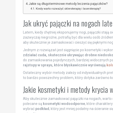
Jakie są długoterminowe metody leczenia pajączków?
Kiedy warto rozważyć skleroterapię i laseroterapię?
Jak ukryć pajączki na nogach lat
Latem, kiedy chętniej eksponujemy nogi, pajączki stają s
zazwyczaj niegroźne, potrafią być dla wielu osób źródł
aby skutecznie je zamaskować i cieszyć się pięknymi no
Jednym z rozwiązań jest sięgnięcie po kosmetyki i wyko
zdziałać cuda, skutecznie ukrywając drobne niedosko
do zamaskowania pojedynczych, bardziej widocznych p
rajstopy w sprayu, które błyskawicznie wyrównują
kol
Ostateczny wybór metody zależy od indywidualnych prefe
to bardzo powszechny problem, który dotyka zarówno kobi
Jakie kosmetyki i metody krycia 
Aby skutecznie zamaskować pajączki na nogach, warto si
polecane są
kosmetyki wodoodporne
, które charakter
wybrać
podkład
, który jest mniej podatny na ścieranie 