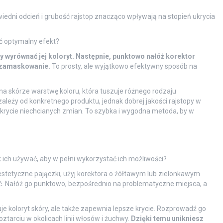
iedni odcień i grubość rajstop znacząco wpływają na stopień ukrycia
ąć optymalny efekt?
wyrównać jej koloryt. Następnie, punktowo nałóż korektor
e zamaskowanie.
To prosty, ale wyjątkowo efektywny sposób na
na skórze warstwę koloru, która tuszuje różnego rodzaju
zależy od konkretnego produktu, jednak dobrej jakości rajstopy w
ukrycie niechcianych zmian. To szybka i wygodna metoda, by w
k ich używać, aby w pełni wykorzystać ich możliwości?
eestetyczne pajączki, użyj korektora o żółtawym lub zielonkawym
yć. Nałóż go punktowo, bezpośrednio na problematyczne miejsca, a
je koloryt skóry, ale także zapewnia lepsze krycie. Rozprowadź go
ztarciu w okolicach linii włosów i żuchwy.
Dzięki temu unikniesz