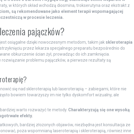
ty, w których skład wchodzą diosmina, trokserutyna oraz ekstrakt z
ściom, są rekomendowane jako element terapii wspomagającej
czestniczą w procesie leczenia.
leczenia pajączków?
 jest osiągalne dzięki nowoczesnym metodom, takim jak
skleroterapia
trzyknięciu przez lekarza specjalnego preparatu bezpośrednio do
wane obkurczenie ścian żył, prowadząc do ich zamknięcia.
e rozwiązanie problemu pajączków, a pierwsze rezultaty są
eroterapię?
owić się nad skleroterapią lub laseroterapią – zabiegami, które nie
 Często bowiem towarzyszy im nie tylko dyskomfort wizualny, ale
 bardziej warto rozważyć te metody.
Charakteryzują się one wysoką
gotrwałe efekty.
tkowych, bardziej złożonych objawów, niezbędna jest konsultacja ze
ponować, poza wspomnianą laseroterapią i skleroterapią, również inne