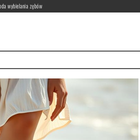
da wybielania zębów
i funkcjonalność do sypialni
idealny styl?
ego warto zrezygnować z szamponu?
kty relaksacyjne
i na co dzień