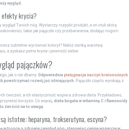
eży wygląd.
ą efekty krycia?
wygląd Twoich nóg. Wystarczy rozpylić produkt, a on otuli skórę
oskonałości, takie jak pajączki czy przebarwienia, dodając nogom
Chcesz subtelnie wyrównać koloryt? Nałóż cienką warstwę.
u, a zyskasz pełne krycie i pewność siebie.
ygląd pajączków?
go, jak o nie dbamy.
Odpowiednia
pielęgnacja naczyń krwionośnych
ub powstrzymać rozwój już istniejących.
Pajączki często wynikają z
ych ćwiczeń, a ich elastyczność wspiera zdrowa dieta. Przykładowo,
przynieść korzyści. Co więcej,
dieta bogata w witaminę C i flawonoidy
o zwrócić na to uwagę.
są istotne: heparyna, trokserutyna, escyna?
lę w trosce o zdrowie i wygląd nóg, stanowiąc cenne wsparcie w