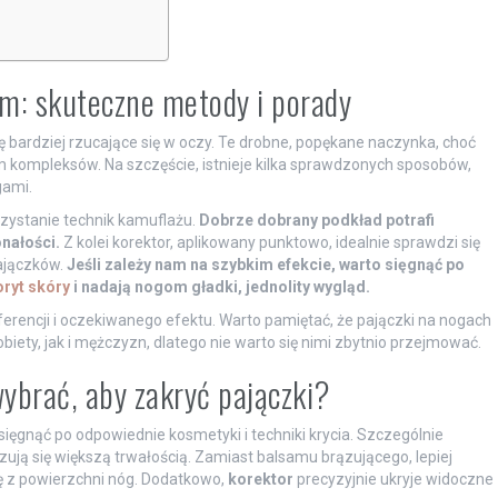
em: skuteczne metody i porady
ię bardziej rzucające się w oczy. Te drobne, popękane naczynka, choć
em kompleksów. Na szczęście, istnieje kilka sprawdzonych sposobów,
gami.
rzystanie technik kamuflażu.
Dobrze dobrany podkład potrafi
nałości.
Z kolei korektor, aplikowany punktowo, idealnie sprawdzi się
ajączków.
Jeśli zależy nam na szybkim efekcie, warto sięgnąć po
oryt skóry
i nadają nogom gładki, jednolity wygląd.
rencji i oczekiwanego efektu. Warto pamiętać, że pajączki na nogach
ety, jak i mężczyzn, dlatego nie warto się nimi zbytnio przejmować.
wybrać, aby zakryć pajączki?
ęgnąć po odpowiednie kosmetyki i techniki krycia. Szczególnie
yzują się większą trwałością. Zamiast balsamu brązującego, lepiej
się z powierzchni nóg. Dodatkowo,
korektor
precyzyjnie ukryje widoczne