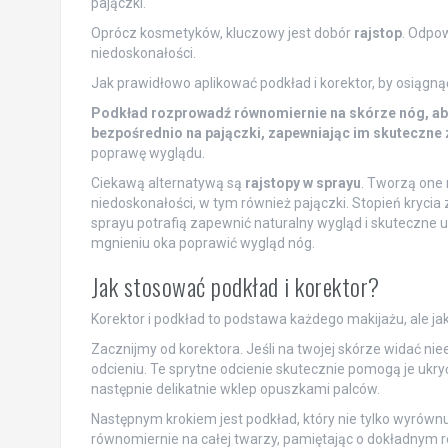
pajączki.
Oprócz kosmetyków, kluczowy jest dobór
rajstop
. Odpow
niedoskonałości.
Jak prawidłowo aplikować podkład i korektor, by osiągn
Podkład rozprowadź równomiernie na skórze nóg, aby 
bezpośrednio na pajączki, zapewniając im skuteczn
poprawę wyglądu.
Ciekawą alternatywą są
rajstopy w sprayu
. Tworzą one 
niedoskonałości, w tym również pajączki. Stopień krycia 
sprayu potrafią zapewnić naturalny wygląd i skuteczne 
mgnieniu oka poprawić wygląd nóg.
Jak stosować podkład i korektor?
Korektor i podkład to podstawa każdego makijażu, ale ja
Zacznijmy od korektora. Jeśli na twojej skórze widać ni
odcieniu. Te sprytne odcienie skutecznie pomogą je ukr
następnie delikatnie wklep opuszkami palców.
Następnym krokiem jest podkład, który nie tylko wyrównu
równomiernie na całej twarzy, pamiętając o dokładnym ro