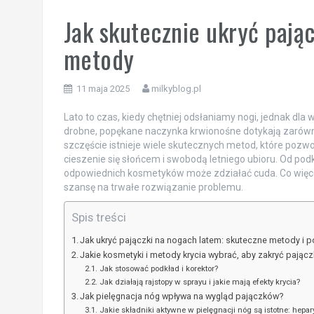
Jak skutecznie ukryć pają
metody
11 maja 2025
milkyblog.pl
Lato to czas, kiedy chętniej odsłaniamy nogi, jednak dl
drobne, popękane naczynka krwionośne dotykają zarówno ko
szczęście istnieje wiele skutecznych metod, które poz
cieszenie się słońcem i swobodą letniego ubioru. Od po
odpowiednich kosmetyków może zdziałać cuda. Co więcej
szansę na trwałe rozwiązanie problemu.
Spis treści
Jak ukryć pajączki na nogach latem: skuteczne metody i 
Jakie kosmetyki i metody krycia wybrać, aby zakryć pającz
Jak stosować podkład i korektor?
Jak działają rajstopy w sprayu i jakie mają efekty krycia?
Jak pielęgnacja nóg wpływa na wygląd pajączków?
Jakie składniki aktywne w pielęgnacji nóg są istotne: hepar