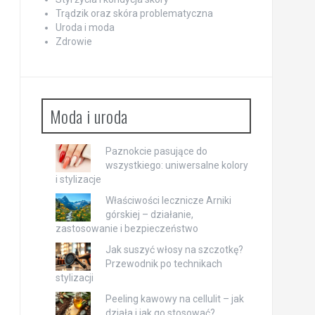
Trądzik oraz skóra problematyczna
Uroda i moda
Zdrowie
Moda i uroda
Paznokcie pasujące do
wszystkiego: uniwersalne kolory
i stylizacje
Właściwości lecznicze Arniki
górskiej – działanie,
zastosowanie i bezpieczeństwo
Jak suszyć włosy na szczotkę?
Przewodnik po technikach
stylizacji
Peeling kawowy na cellulit – jak
działa i jak go stosować?