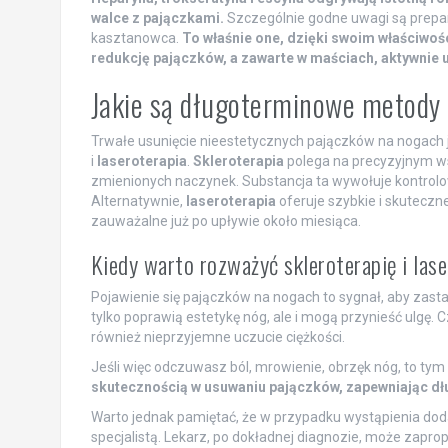
walce z pajączkami.
Szczególnie godne uwagi są prepara
kasztanowca.
To właśnie one, dzięki swoim właściwo
redukcję pajączków, a zawarte w maściach, aktywnie u
Jakie są długoterminowe metody 
Trwałe usunięcie nieestetycznych pajączków na nogach
i
laseroterapia
.
Skleroterapia
polega na precyzyjnym ws
zmienionych naczynek. Substancja ta wywołuje kontrolo
Alternatywnie,
laseroterapia
oferuje szybkie i skuteczn
zauważalne już po upływie około miesiąca.
Kiedy warto rozważyć skleroterapię i las
Pojawienie się pajączków na nogach to sygnał, aby zastan
tylko poprawią estetykę nóg, ale i mogą przynieść ulgę.
również nieprzyjemne uczucie ciężkości.
Jeśli więc odczuwasz ból, mrowienie, obrzęk nóg, to tym
skutecznością w usuwaniu pajączków, zapewniając dłu
Warto jednak pamiętać, że w przypadku wystąpienia doda
specjalistą. Lekarz, po dokładnej diagnozie, może zapro