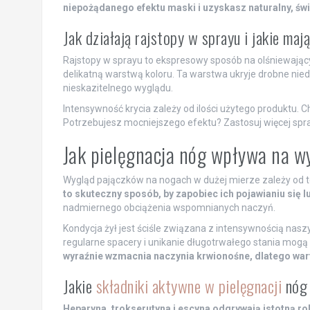
niepożądanego efektu maski i uzyskasz naturalny, świ
Jak działają rajstopy w sprayu i jakie maj
Rajstopy w sprayu to ekspresowy sposób na olśniewający 
delikatną warstwą koloru. Ta warstwa ukryje drobne nied
nieskazitelnego wyglądu.
Intensywność krycia zależy od ilości użytego produktu. 
Potrzebujesz mocniejszego efektu? Zastosuj więcej spray
Jak pielęgnacja nóg wpływa na w
Wygląd pajączków na nogach w dużej mierze zależy od te
to skuteczny sposób, by zapobiec ich pojawianiu się l
nadmiernego obciążenia wspomnianych naczyń.
Kondycja żył jest ściśle związana z intensywnością nasz
regularne spacery i unikanie długotrwałego stania mogą 
wyraźnie wzmacnia naczynia krwionośne, dlatego wart
Jakie
składniki aktywne w pielęgnacji
nóg 
Heparyna, trokserutyna i escyna odgrywają istotną ro