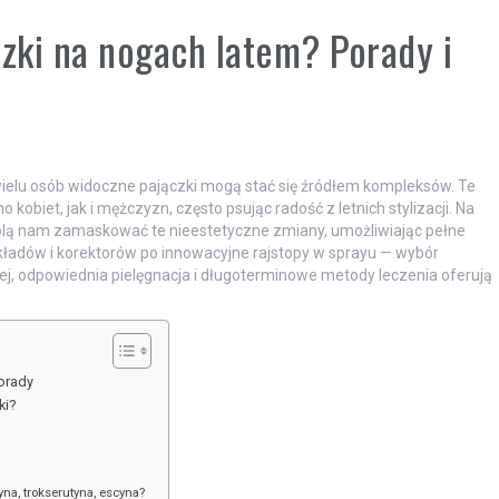
czki na nogach latem? Porady i
a wielu osób widoczne pajączki mogą stać się źródłem kompleksów. Te
biet, jak i mężczyzn, często psując radość z letnich stylizacji. Na
wolą nam zamaskować te nieestetyczne zmiany, umożliwiając pełne
dkładów i korektorów po innowacyjne rajstopy w sprayu — wybór
, odpowiednia pielęgnacja i długoterminowe metody leczenia oferują
porady
ki?
yna, trokserutyna, escyna?