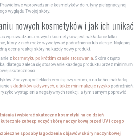
 Prawidłowe wprowadzanie kosmetyków do rutyny pielęgnacyjnej
ego wyglądu Twojej skóry.
aniu nowych kosmetyków i jak ich unikać
zas wprowadzania nowych kosmetyków jest nakładanie kilku
ie, który z nich może wywoływać podrażnienia lub alergie. Najlepiej
ną ocenę reakcji skóry na każdy nowy produkt.
wanie z
kosmetyku po krótkim czasie stosowania
. Skóra często
nika, dlatego zaleca się stosowanie każdego produktu przez minimum
nowej skuteczności.
tyków. Zaczynaj od lekkich emulsji czy serum, a na końcu nakładaj
nianie
składników aktywnych, a także minimalizuje ryzyko
podrażnień.
ć ryzyko wystąpienia negatywnych reakcji, a tym samym poprawić
żnienia i wybierać skuteczne kosmetyki na co dzień
 skutecznie zabezpieczyć skórę naczynkową przed UV i czego
bezpieczne sposoby łagodzenia objawów skóry naczynkowej