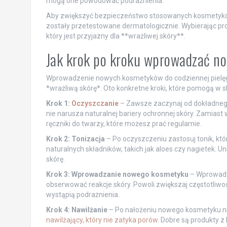
mogą one powodować podrażnienia.
Aby zwiększyć bezpieczeństwo stosowanych kosmetyków, 
zostały przetestowane dermatologicznie. Wybierając prod
który jest przyjazny dla **wrażliwej skóry**.
Jak krok po kroku wprowadzać no
Wprowadzenie nowych kosmetyków do codziennej pielęg
*wrażliwą skórę*. Oto konkretne kroki, które pomogą w
Krok 1:
Oczyszczanie
– Zawsze zaczynaj od dokładnego
nie narusza naturalnej bariery ochronnej skóry. Zamiast 
ręczniki do twarzy, które możesz prać regularnie.
Krok 2: Tonizacja
– Po oczyszczeniu zastosuj tonik, kt
naturalnych składników, takich jak aloes czy nagietek. 
skórę.
Krok 3: Wprowadzanie nowego kosmetyku
– Wprowadź n
obserwować reakcje skóry. Powoli zwiększaj częstotliwoś
wystąpią podrażnienia.
Krok 4: Nawilżanie
– Po nałożeniu nowego kosmetyku nie
nawilżający, który nie zatyka porów
. Dobre są produkty 