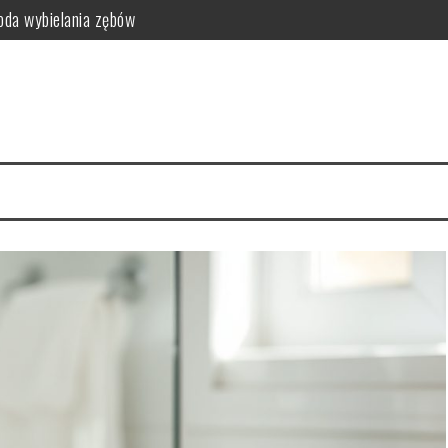
da wybielania zębów
i funkcjonalność do sypialni
idealny styl?
ego warto zrezygnować z szamponu?
kty relaksacyjne
i na co dzień