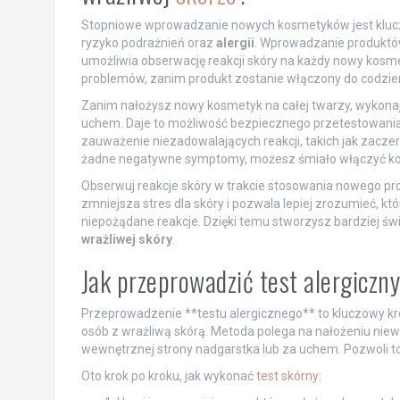
Stopniowe wprowadzanie nowych kosmetyków jest kluc
ryzyko podrażnień oraz
alergii
. Wprowadzanie produktów
umożliwia obserwację reakcji skóry na każdy nowy kosm
problemów, zanim produkt zostanie włączony do codzienn
Zanim nałożysz nowy kosmetyk na całej twarzy, wykonaj
uchem. Daje to możliwość bezpiecznego przetestowania
zauważenie niezadowalających reakcji, takich jak zaczer
żadne negatywne symptomy, możesz śmiało włączyć kos
Obserwuj reakcje skóry w trakcie stosowania nowego produ
zmniejsza stres dla skóry i pozwala lepiej zrozumieć, k
niepożądane reakcje. Dzięki temu stworzysz bardziej ś
wrażliwej skóry
.
Jak przeprowadzić test alergicz
Przeprowadzenie **testu alergicznego** to kluczowy k
osób z wrażliwą skórą. Metoda polega na nałożeniu niewi
wewnętrznej strony nadgarstka lub za uchem. Pozwoli to
Oto krok po kroku, jak wykonać
test skórny
: