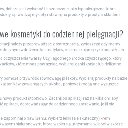
dobrze jest wybierać te oznaczone jako hipoalergiczne, które
ukty, sprawdzaj etykiety i stawiaj na produkty z prostym składem,
we kosmetyki do codziennej pielęgnacji?
nacji należy przeprowadzać z ostrożnością, zwłaszcza gdy mamy
 skutecznym wdrożeniu kosmetyków, minimalizując ryzyko podrażnień.
 oczyszczenia twarzy. Użyj łagodnego środka czyszczącego, który
wacików, które mogą podrażniać, wybieraj gąbki konjac lub delikatne
óry pomoże przywrócić równowagę pH skóry. Wybieraj produkty na bazie
Unikaj toników zawierających alkohol, ponieważ mogą one wysuszać
owy produkt stopniowo. Zacznij od aplikacji raz na kilka dni, aby
ć aplikacji, doprowadzając do codziennego stosowania, jeśli nie
 zapominaj o nawilżeniu. Wybierz lekki (ale skuteczny)
krem
z kwasem hialuronowym, które wspierają utrzymanie wilgoci w skórze.