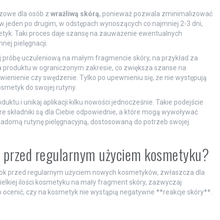
zowe dla osób z
wrażliwą skórą
, ponieważ pozwala zminimalizować
 jeden po drugim, w odstępach wynoszących co najmniej 2-3 dni,
etyk. Taki proces daje szansę na zauważenie ewentualnych
ej pielęgnacji.
 próbę uczuleniową na małym fragmencie skóry, na przykład za
 produktu w ograniczonym zakresie, co zwiększa szanse na
wienienie czy swędzenie. Tylko po upewnieniu się, że nie występują
metyk do swojej rutyny.
ktu i unikaj aplikacji kilku nowości jednocześnie. Takie podejście
tóre składniki są dla Ciebie odpowiednie, a które mogą wywoływać
wiadomą rutynę pielęgnacyjną, dostosowaną do potrzeb swojej
ny przed regularnym użyciem kosmetyku?
rok przed regularnym użyciem nowych kosmetyków, zwłaszcza dla
elkiej ilości kosmetyku na mały fragment skóry, zazwyczaj
 ocenić, czy na kosmetyk nie wystąpią negatywne **reakcje skóry**.