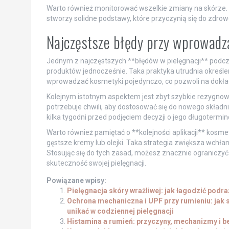
Warto również monitorować wszelkie zmiany na skórze.
stworzy solidne podstawy, które przyczynią się do zdrow
Najczęstsze błędy przy wprowadz
Jednym z najczęstszych **błędów w pielęgnacji** podc
produktów jednocześnie. Taka praktyka utrudnia określen
wprowadzać kosmetyki pojedynczo, co pozwoli na dokład
Kolejnym istotnym aspektem jest zbyt szybkie rezygno
potrzebuje chwili, aby dostosować się do nowego skład
kilka tygodni przed podjęciem decyzji o jego długotermi
Warto również pamiętać o **kolejności aplikacji** kosme
gęstsze kremy lub olejki. Taka strategia zwiększa wchła
Stosując się do tych zasad, możesz znacznie ograniczy
skuteczność swojej pielęgnacji.
Powiązane wpisy:
Pielęgnacja skóry wrażliwej: jak łagodzić podra
Ochrona mechaniczna i UPF przy rumieniu: jak
unikać w codziennej pielęgnacji
Histamina a rumień: przyczyny, mechanizmy i 