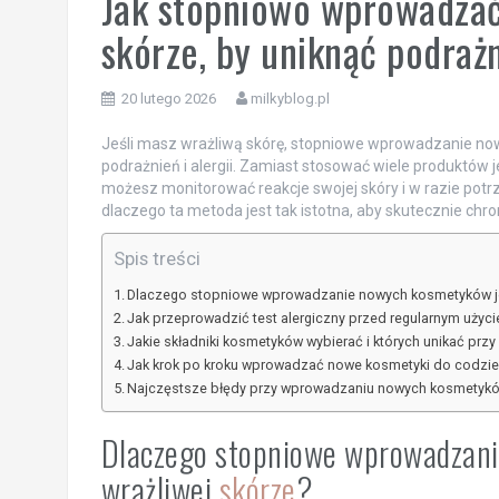
Jak stopniowo wprowadzać
skórze, by uniknąć podrażn
20 lutego 2026
milkyblog.pl
Jeśli masz wrażliwą skórę, stopniowe wprowadzanie no
podrażnień i alergii. Zamiast stosować wiele produktów j
możesz monitorować reakcje swojej skóry i w razie pot
dlaczego ta metoda jest tak istotna, aby skutecznie chr
Spis treści
Dlaczego stopniowe wprowadzanie nowych kosmetyków jes
Jak przeprowadzić test alergiczny przed regularnym uży
Jakie składniki kosmetyków wybierać i których unikać przy
Jak krok po kroku wprowadzać nowe kosmetyki do codzien
Najczęstsze błędy przy wprowadzaniu nowych kosmetyków 
Dlaczego stopniowe wprowadzani
wrażliwej
skórze
?