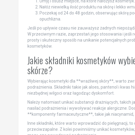
Umyj i osusz miejsce, na które nałożysz kosmetyk.
Nałóż niewielką ilość produktu na skórę i lekko wm
Poczekaj od 24 do 48 godzin, obserwując skórę pod
opuchlizna.
Jeśli po upływie czasu nie zauważysz żadnych niepożą
W przeciwnym razie, zaprzestań jego stosowania i jeśli r
prosty i skuteczny sposób na unikanie potencjalnych 
kosmetyków.
Jakie składniki kosmetyków wybie
skórze?
Wybierając kosmetyki dla **wrażliwej skóry**, warto zwró
podrażnienia. Składniki takie jak aloes, pantenol i kwas
niezbędnej wilgoci oraz łagodząc dyskomfort.
Należy natomiast unikać substancji drażniących, takich j
nasilać podrażnienia i wywoływać reakcje alergiczne. D
**komponenty farmaceutyczne**, takie jak niacynamid, k
Inne składniki, które warto wprowadzić do pielęgnacji, to 
przeciwzapalne. Z kolei powinniśmy unikać kosmetyków, 