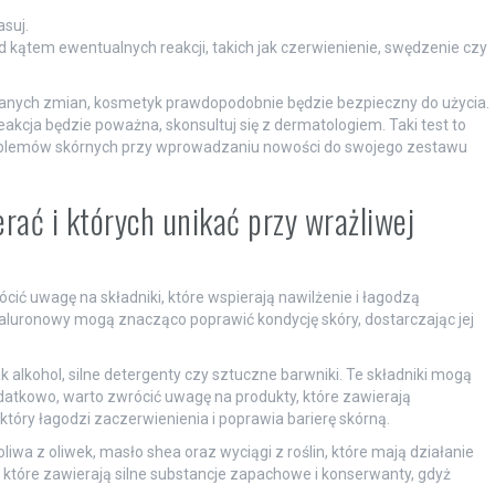
asuj.
 kątem ewentualnych reakcji, takich jak czerwienienie, swędzenie czy
danych zmian, kosmetyk prawdopodobnie będzie bezpieczny do użycia.
eakcja będzie poważna, skonsultuj się z dermatologiem. Taki test to
problemów skórnych przy wprowadzaniu nowości do swojego zestawu
rać i których unikać przy wrażliwej
cić uwagę na składniki, które wspierają nawilżenie i łagodzą
 hialuronowy mogą znacząco poprawić kondycję skóry, dostarczając jej
ak alkohol, silne detergenty czy sztuczne barwniki. Te składniki mogą
odatkowo, warto zwrócić uwagę na produkty, które zawierają
tóry łagodzi zaczerwienienia i poprawia barierę skórną.
oliwa z oliwek, masło shea oraz wyciągi z roślin, które mają działanie
które zawierają silne substancje zapachowe i konserwanty, gdyż