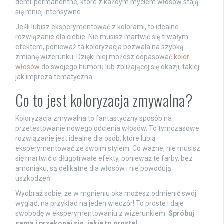
demi-permanentne, które z każdym myciem włosów stają
się mniej intensywne.
Jeśli lubisz eksperymentować z kolorami, to idealne
rozwiązanie dla ciebie. Nie musisz martwić się trwałym
efektem, ponieważ ta koloryzacja pozwala na szybką
zmianę wizerunku. Dzięki niej możesz dopasować
kolor
włosów
do swojego humoru lub zbliżającej się okazji, takiej
jak impreza tematyczna.
Co to jest koloryzacja zmywalna?
Koloryzacja zmywalna to fantastyczny sposób na
przetestowanie nowego odcienia włosów. To tymczasowe
rozwiązanie jest idealne dla osób, które lubią
eksperymentować ze swoim stylem. Co ważne, nie musisz
się martwić o długotrwałe efekty, ponieważ te farby, bez
amoniaku, są delikatne dla włosów i nie powodują
uszkodzeń.
Wyobraź sobie, że w mgnieniu oka możesz odmienić swój
wygląd, na przykład na jeden wieczór! To proste i daje
swobodę w eksperymentowaniu z wizerunkiem.
Spróbuj
sama i przekonaj się, jakie to proste!