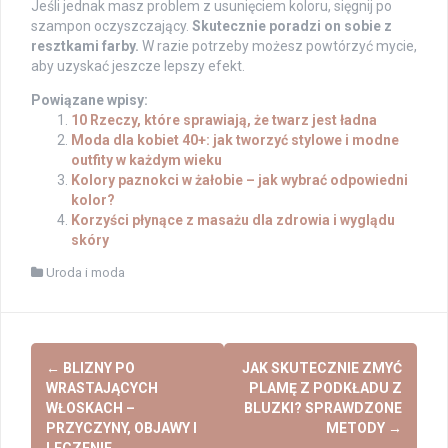
Jeśli jednak masz problem z usunięciem koloru, sięgnij po
szampon oczyszczający.
Skutecznie poradzi on sobie z
resztkami farby.
W razie potrzeby możesz powtórzyć mycie,
aby uzyskać jeszcze lepszy efekt.
Powiązane wpisy:
10 Rzeczy, które sprawiają, że twarz jest ładna
Moda dla kobiet 40+: jak tworzyć stylowe i modne
outfity w każdym wieku
Kolory paznokci w żałobie – jak wybrać odpowiedni
kolor?
Korzyści płynące z masażu dla zdrowia i wyglądu
skóry
Uroda i moda
Post
←
BLIZNY PO
JAK SKUTECZNIE ZMYĆ
navigation
WRASTAJĄCYCH
PLAMĘ Z PODKŁADU Z
WŁOSKACH –
BLUZKI? SPRAWDZONE
PRZYCZYNY, OBJAWY I
METODY
→
LECZENIE