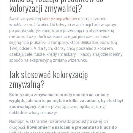
koloryzacji zmywalnej?
Świat zmywalnej
koloryzacji włosów
oferuje szeroki
wachlarz możliwości. Od łatwych w aplikacji farb w sprayu,
po pianki koloryzujące, które pozwalają na błyskawiczną
metamorfozę. Jeśli szukasz czegoś jeszcze, możesz
sięgnąć po płukanki i szampony, które delikatnie odświeżą
Twój odcień. A dla tych, którzy chcą poszaleć z kolorem,
czekają żele, tusze, kredy i maskary – każdy znajdzie idealny
sposób na ekspresyjną zmianę wizerunku.
Jak stosować koloryzację
zmywalną?
Koloryzacja zmywalna to prosty sposób na zmianę
wyglądu, ale warto pamiętać o kilku zasadach, by efekt był
zadowalający.
Zanim przystąpisz do aplikacji, umyj
dokładnie włosy i osusz je.
Następnie, starannie rozprowadź produkt po całej ich
długości.
Równomierne nałożenie preparatu to klucz do