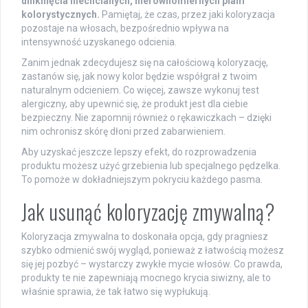
uniknięcia niechcianych, nierównomiernych plam
kolorystycznych.
Pamiętaj, że czas, przez jaki koloryzacja
pozostaje na włosach, bezpośrednio wpływa na
intensywność uzyskanego odcienia.
Zanim jednak zdecydujesz się na całościową koloryzację,
zastanów się, jak nowy kolor będzie współgrał z twoim
naturalnym odcieniem. Co więcej, zawsze wykonuj test
alergiczny, aby upewnić się, że produkt jest dla ciebie
bezpieczny. Nie zapomnij również o rękawiczkach – dzięki
nim ochronisz skórę dłoni przed zabarwieniem.
Aby uzyskać jeszcze lepszy efekt, do rozprowadzenia
produktu możesz użyć grzebienia lub specjalnego pędzelka.
To pomoże w dokładniejszym pokryciu każdego pasma.
Jak usunąć koloryzację zmywalną?
Koloryzacja zmywalna to doskonała opcja, gdy pragniesz
szybko odmienić swój wygląd, ponieważ z łatwością możesz
się jej pozbyć – wystarczy zwykłe mycie włosów. Co prawda,
produkty te nie zapewniają mocnego krycia siwizny, ale to
właśnie sprawia, że tak łatwo się wypłukują.