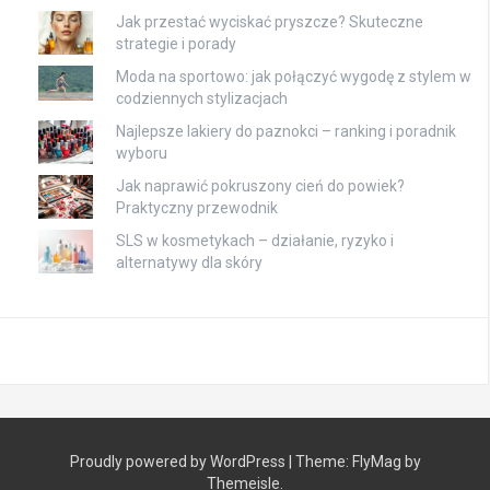
Jak przestać wyciskać pryszcze? Skuteczne
strategie i porady
Moda na sportowo: jak połączyć wygodę z stylem w
codziennych stylizacjach
Najlepsze lakiery do paznokci – ranking i poradnik
wyboru
Jak naprawić pokruszony cień do powiek?
Praktyczny przewodnik
SLS w kosmetykach – działanie, ryzyko i
alternatywy dla skóry
Proudly powered by WordPress
|
Theme:
FlyMag
by
Themeisle.