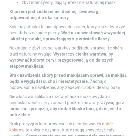
zbyt intensywny, dający efekt nienaturalnej maski.
Kluczem jest znalezienie idealnej równowagi,
odpowiedniej dla oka kamery.
Kolejna pułapka to nieodpowiedni puder, który może tworzyć
nieestetyczne białe plamy.
Warto zainwestować w wysokiej
jakości produkt, sprawdzający się w świetle fleszy.
Nakładanie zbyt grubej warstwy podkładu sprawia, że skóra
traci naturalny wygląd.
Wystarczy cienka warstwa, by
wyrównać koloryt cery i przygotować ją do dalszych
etapów makijażu.
Brak nawilżenia skóry przed makijażem sprawi, że makijaż
będzie wyglądał sucho i nieestetycznie.
Zadbaj o
odpowiednie nawilżenie, aby zapewnić sobie idealną bazę.
Niewłaściwa aplikacja rozświetlacza może uwydatnić
niedoskonałości cery zamiast podkreślać atuty.
Używaj go z
umiarem i precyzją, aby dodać blasku tam, gdzie jest to
potrzebne.
Brak precyzji w konturowaniu lub nieodpowiedni
dobór
kolorów
to kolejne czynniki, które mogą zniweczyć cały
wysiłek.
Konturowanie ma na celu wymodelowanie twarzy,