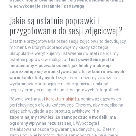
więc wykonaj je starannie i z rozwagą.
Jakie są ostatnie poprawki i
przygotowanie do sesji zdjęciowej?
Ostatnie przygotowania przed sesją zdjęciową to decydujący
moment, w którym dopracowujemy każdy szczegół.
Skrupulatnie weryfikujemy ustawienie świateł i nanosimy
ostatnie poprawki w makijażu.
Test oświetlenia jest tu
nieoceniony – pozwala ocenić, jak finalny make-up
zaprezentuje się w obiektywie aparatu, w kontrolowanych
warunkach studyjnych.
Dzięki temu możemy zawczasu
wyeliminować potencjalne niedociągnięcia i uniknąć
nieprzyjemnych niespodzianek na gotowych fotografiach.
Równie ważna jest
korekta makijażu
, ponieważ dążymy do
perfekcyjnego efektu końcowego. Chcemy, aby modelka na
zdjęciach wyglądała po prostu zjawiskowo.
Nie
zapominajmy również, że samopoczucie modelki ma
ogromny wpływ na rezultat sesji.
Wypoczęta i
zrelaksowana osoba to gwarancja udanych ujęć. Zatem,
zadbajmy o jej komfort i dobre samopoczucie, by w pełni