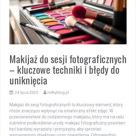
Makijaż do sesji fotograficznych
– kluczowe techniki i błędy do
uniknięcia
24 lipca 2025
milkyblog.pl
Makijaż do sesji fotograficznych to kluczowy element, który
może znacząco wpłynąć na ostateczny efekt zdjęć. W
przeciwieństwie do codziennego makijażu, który ma na celu
subtelne podkreślenie urody, makijaż fotograficzny powinien
być bardziej wyrazisty i precyzyjny, aby sprostać
wymaganiom obiektywu oraz oświetlenia. Odpowiednio