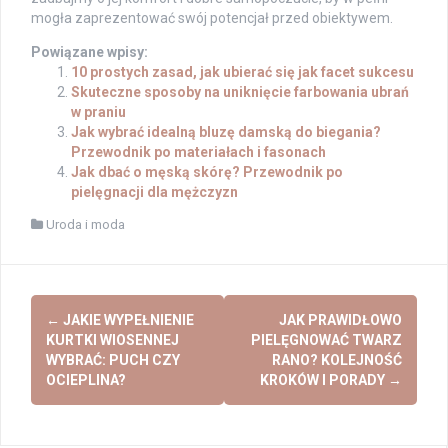
mogła zaprezentować swój potencjał przed obiektywem.
Powiązane wpisy:
10 prostych zasad, jak ubierać się jak facet sukcesu
Skuteczne sposoby na uniknięcie farbowania ubrań
w praniu
Jak wybrać idealną bluzę damską do biegania?
Przewodnik po materiałach i fasonach
Jak dbać o męską skórę? Przewodnik po
pielęgnacji dla mężczyzn
Uroda i moda
Post
←
JAKIE WYPEŁNIENIE
JAK PRAWIDŁOWO
navigation
KURTKI WIOSENNEJ
PIELĘGNOWAĆ TWARZ
WYBRAĆ: PUCH CZY
RANO? KOLEJNOŚĆ
OCIEPLINA?
KROKÓW I PORADY
→