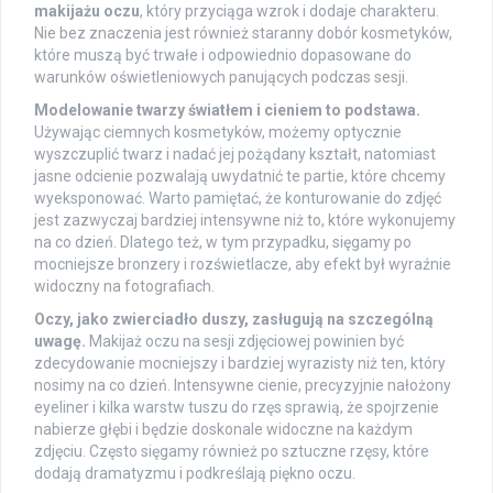
makijażu oczu
, który przyciąga wzrok i dodaje charakteru.
Nie bez znaczenia jest również staranny dobór kosmetyków,
które muszą być trwałe i odpowiednio dopasowane do
warunków oświetleniowych panujących podczas sesji.
Modelowanie twarzy światłem i cieniem to podstawa.
Używając ciemnych kosmetyków, możemy optycznie
wyszczuplić twarz i nadać jej pożądany kształt, natomiast
jasne odcienie pozwalają uwydatnić te partie, które chcemy
wyeksponować. Warto pamiętać, że konturowanie do zdjęć
jest zazwyczaj bardziej intensywne niż to, które wykonujemy
na co dzień. Dlatego też, w tym przypadku, sięgamy po
mocniejsze bronzery i rozświetlacze, aby efekt był wyraźnie
widoczny na fotografiach.
Oczy, jako zwierciadło duszy, zasługują na szczególną
uwagę.
Makijaż oczu na sesji zdjęciowej powinien być
zdecydowanie mocniejszy i bardziej wyrazisty niż ten, który
nosimy na co dzień. Intensywne cienie, precyzyjnie nałożony
eyeliner i kilka warstw tuszu do rzęs sprawią, że spojrzenie
nabierze głębi i będzie doskonale widoczne na każdym
zdjęciu. Często sięgamy również po sztuczne rzęsy, które
dodają dramatyzmu i podkreślają piękno oczu.