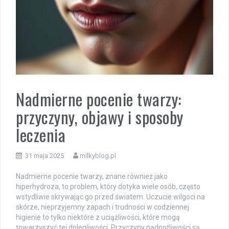
Nadmierne pocenie twarzy:
przyczyny, objawy i sposoby
leczenia
31 maja 2025
milkyblog.pl
Nadmierne pocenie twarzy, znane również jako
hiperhydroza, to problem, który dotyka wiele osób, często
wstydliwie skrywając go przed światem. Uczucie wilgoci na
skórze, nieprzyjemny zapach i trudności w codziennej
higienie to tylko niektóre z uciążliwości, które mogą
towarzyszyć tej dolegliwości. Przyczyny nadpotliwości są