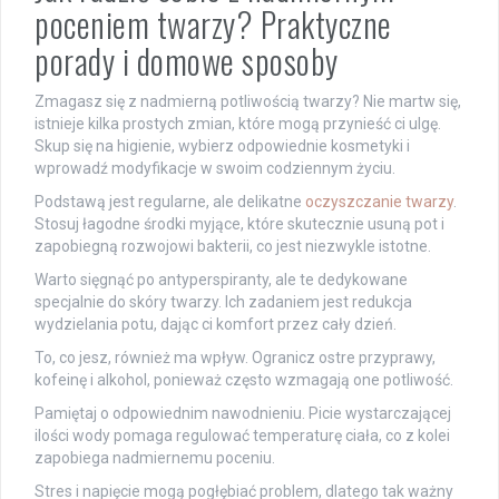
poceniem twarzy? Praktyczne
porady i domowe sposoby
Zmagasz się z nadmierną potliwością twarzy? Nie martw się,
istnieje kilka prostych zmian, które mogą przynieść ci ulgę.
Skup się na higienie, wybierz odpowiednie kosmetyki i
wprowadź modyfikacje w swoim codziennym życiu.
Podstawą jest regularne, ale delikatne
oczyszczanie twarzy
.
Stosuj łagodne środki myjące, które skutecznie usuną pot i
zapobiegną rozwojowi bakterii, co jest niezwykle istotne.
Warto sięgnąć po antyperspiranty, ale te dedykowane
specjalnie do skóry twarzy. Ich zadaniem jest redukcja
wydzielania potu, dając ci komfort przez cały dzień.
To, co jesz, również ma wpływ. Ogranicz ostre przyprawy,
kofeinę i alkohol, ponieważ często wzmagają one potliwość.
Pamiętaj o odpowiednim nawodnieniu. Picie wystarczającej
ilości wody pomaga regulować temperaturę ciała, co z kolei
zapobiega nadmiernemu poceniu.
Stres i napięcie mogą pogłębiać problem, dlatego tak ważny