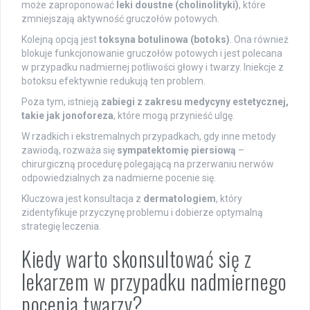
może zaproponować
leki doustne (cholinolityki)
, które
zmniejszają aktywność gruczołów potowych.
Kolejną opcją jest
toksyna botulinowa (botoks)
. Ona również
blokuje funkcjonowanie gruczołów potowych i jest polecana
w przypadku nadmiernej potliwości głowy i twarzy. Iniekcje z
botoksu efektywnie redukują ten problem.
Poza tym, istnieją
zabiegi z zakresu medycyny estetycznej,
takie jak jonoforeza
, które mogą przynieść ulgę.
W rzadkich i ekstremalnych przypadkach, gdy inne metody
zawiodą, rozważa się
sympatektomię piersiową
–
chirurgiczną procedurę polegającą na przerwaniu nerwów
odpowiedzialnych za nadmierne pocenie się.
Kluczowa jest konsultacja z
dermatologiem
, który
zidentyfikuje przyczynę problemu i dobierze optymalną
strategię leczenia.
Kiedy warto skonsultować się z
lekarzem w przypadku nadmiernego
pocenia twarzy?