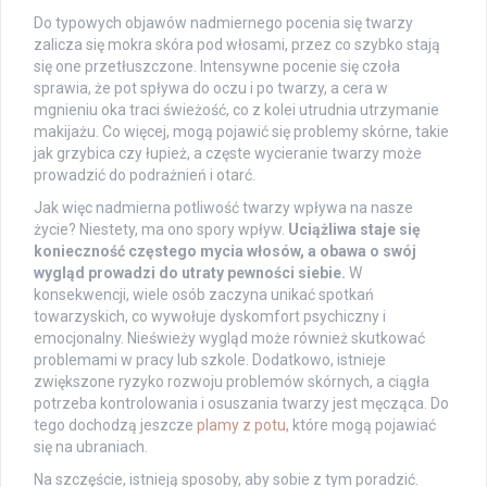
Do typowych objawów nadmiernego pocenia się twarzy
zalicza się mokra skóra pod włosami, przez co szybko stają
się one przetłuszczone. Intensywne pocenie się czoła
sprawia, że pot spływa do oczu i po twarzy, a cera w
mgnieniu oka traci świeżość, co z kolei utrudnia utrzymanie
makijażu. Co więcej, mogą pojawić się problemy skórne, takie
jak grzybica czy łupież, a częste wycieranie twarzy może
prowadzić do podrażnień i otarć.
Jak więc nadmierna potliwość twarzy wpływa na nasze
życie? Niestety, ma ono spory wpływ.
Uciążliwa staje się
konieczność częstego mycia włosów, a obawa o swój
wygląd prowadzi do utraty pewności siebie.
W
konsekwencji, wiele osób zaczyna unikać spotkań
towarzyskich, co wywołuje dyskomfort psychiczny i
emocjonalny. Nieświeży wygląd może również skutkować
problemami w pracy lub szkole. Dodatkowo, istnieje
zwiększone ryzyko rozwoju problemów skórnych, a ciągła
potrzeba kontrolowania i osuszania twarzy jest męcząca. Do
tego dochodzą jeszcze
plamy z potu
, które mogą pojawiać
się na ubraniach.
Na szczęście, istnieją sposoby, aby sobie z tym poradzić.