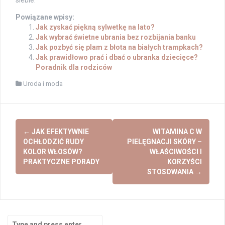
Powiązane wpisy:
Jak zyskać piękną sylwetkę na lato?
Jak wybrać świetne ubrania bez rozbijania banku
Jak pozbyć się plam z błota na białych trampkach?
Jak prawidłowo prać i dbać o ubranka dziecięce?
Poradnik dla rodziców
Uroda i moda
Post
←
JAK EFEKTYWNIE
WITAMINA C W
navigation
OCHŁODZIĆ RUDY
PIELĘGNACJI SKÓRY –
KOLOR WŁOSÓW?
WŁAŚCIWOŚCI I
PRAKTYCZNE PORADY
KORZYŚCI
STOSOWANIA
→
Search