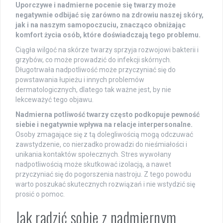
Uporczywe i nadmierne pocenie się twarzy może
negatywnie odbijać się zarówno na zdrowiu naszej skóry,
jak i na naszym samopoczuciu, znacząco obniżając
komfort życia osób, które doświadczają tego problemu.
Ciągła wilgoć na skórze twarzy sprzyja rozwojowi bakterii i
grzybów, co może prowadzić do infekcji skórnych.
Długotrwała nadpotliwość może przyczyniać się do
powstawania łupieżu i innych problemów
dermatologicznych, dlatego tak ważne jest, by nie
lekceważyć tego objawu.
Nadmierna potliwość twarzy często podkopuje pewność
siebie i negatywnie wpływa na relacje interpersonalne.
Osoby zmagające się z tą dolegliwością mogą odczuwać
zawstydzenie, co nierzadko prowadzi do nieśmiałości i
unikania kontaktów społecznych. Stres wywołany
nadpotliwością może skutkować izolacją, a nawet
przyczyniać się do pogorszenia nastroju. Z tego powodu
warto poszukać skutecznych rozwiązań i nie wstydzić się
prosić o pomoc.
Jak radzić sobie z nadmiernym