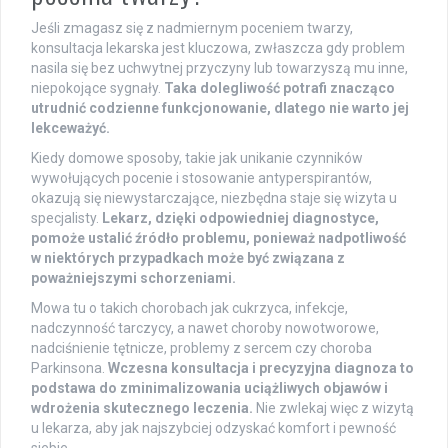
Jeśli zmagasz się z nadmiernym poceniem twarzy,
konsultacja lekarska jest kluczowa, zwłaszcza gdy problem
nasila się bez uchwytnej przyczyny lub towarzyszą mu inne,
niepokojące sygnały.
Taka dolegliwość potrafi znacząco
utrudnić codzienne funkcjonowanie, dlatego nie warto jej
lekceważyć.
Kiedy domowe sposoby, takie jak unikanie czynników
wywołujących pocenie i stosowanie antyperspirantów,
okazują się niewystarczające, niezbędna staje się wizyta u
specjalisty.
Lekarz, dzięki odpowiedniej diagnostyce,
pomoże ustalić źródło problemu, ponieważ nadpotliwość
w niektórych przypadkach może być związana z
poważniejszymi schorzeniami.
Mowa tu o takich chorobach jak cukrzyca, infekcje,
nadczynność tarczycy, a nawet choroby nowotworowe,
nadciśnienie tętnicze, problemy z sercem czy choroba
Parkinsona.
Wczesna konsultacja i precyzyjna diagnoza to
podstawa do zminimalizowania uciążliwych objawów i
wdrożenia skutecznego leczenia.
Nie zwlekaj więc z wizytą
u lekarza, aby jak najszybciej odzyskać komfort i pewność
siebie.