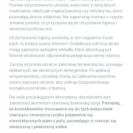
Postaw na przewiewne ubrania, wykonane z naturalnych
materiałów, takich jak miękka bawełna czy chłodny len, które
pozwalają skórze oddychać. Nie zapominaj również o częstej
zmianie pościeli, co przyczynia się do utrzymania higieny i
świeżości podczas snu.
Utrzymywanie higieny osobistej, w tym regularne mycie
pach, to kolejny ważny element. Dodatkową ochronę ubrań
mogą zapewnić specjalne wkładki, które absorbują pot.
Równie istotna jest odpowiednia pielęgnacja samej odzieży.
Zacznij od prania ubrań w zalecanej temperaturze, używając
delikatnych, ale skutecznych detergentów. Po aplikacji
antyperspirantu, odczekaj chwilę, aż całkowicie wyschnie,
zanim założysz ubranie, aby uniknąć bezpośredniego
kontaktu kosmetyku z tkaniną.
Dla osób poszukujących alternatywy, dezodoranty bez
zawartości aluminium stanowią doskonałą opcję.
Pamiętaj,
że konsekwentne stosowanie się do tych wskazówek
znacząco zmniejsza ryzyko pojawienia się
nieestetycznych plam z potu, pozwalając ci cieszyć się
świeżością i pewnością siebie.