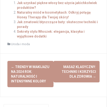
Jak uzyskać piękne włosy bez użycia jakichkolwiek
produktów?
Naturalny miód w kosmetykach: Odkryj potęgę
Honey Therapy dla Twojej skóry!
Jak zmatowić błyszczące buty: skuteczne techniki i
porady
Sekrety stylu Włoszek: elegancja, klasyka i
wyjątkowe dodatki
Uroda i moda
Post
←
TRENDY W MAKIJAŻU
MASAŻ KLASYCZNY:
navigation
NA 2024 ROK:
TECHNIKI I KORZYŚCI
NATURALNOŚĆ I
DLA ZDROWIA
→
INTENSYWNE KOLORY
Search