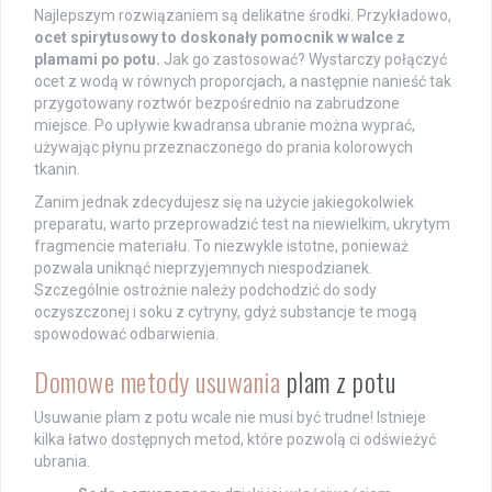
Najlepszym rozwiązaniem są delikatne środki. Przykładowo,
ocet spirytusowy to doskonały pomocnik w walce z
plamami po potu.
Jak go zastosować? Wystarczy połączyć
ocet z wodą w równych proporcjach, a następnie nanieść tak
przygotowany roztwór bezpośrednio na zabrudzone
miejsce. Po upływie kwadransa ubranie można wyprać,
używając płynu przeznaczonego do prania kolorowych
tkanin.
Zanim jednak zdecydujesz się na użycie jakiegokolwiek
preparatu, warto przeprowadzić test na niewielkim, ukrytym
fragmencie materiału. To niezwykle istotne, ponieważ
pozwala uniknąć nieprzyjemnych niespodzianek.
Szczególnie ostrożnie należy podchodzić do sody
oczyszczonej i soku z cytryny, gdyż substancje te mogą
spowodować odbarwienia.
Domowe metody usuwania
plam z potu
Usuwanie plam z potu wcale nie musi być trudne! Istnieje
kilka łatwo dostępnych metod, które pozwolą ci odświeżyć
ubrania.