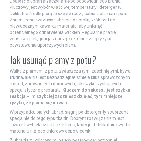
Dbałość o ubrania zaczyna się od odpowiedniego prania.
Kluczowy jest wybór właściwej temperatury i detergentu.
Delikatne środki piorące często radzą sobie z plamami potu.
Zanim jednak wrzucisz ubranie do pralki, zrób test na
niewidocznym kawałku materiału, aby uniknąć
potencjalnego odbarwienia włókien. Regularne pranie i
właściwa pielęgnacja znacząco zmniejszają ryzyko
powstawania uporczywych plam.
Jak usunąć plamy z potu?
Walka z plamami z potu, zwłaszcza tymi zaschniętymi, bywa
trudna, ale nie jest beznadziejna! Istnieje kilka sprawdzonych
metod, zarówno tych domowych, jak i wykorzystujących
specjalistyczne preparaty.
Kluczem do sukcesu jest szybka
reakcja – im szybciej zaczniesz działać, tym mniejsze
ryzyko, że plama się utrwali.
W przypadku białych ubrań, sięgnij po detergenty stworzone
specjalnie do tego typu tkanin. Dobrym rozwiązaniem jest
również wybielacz na bazie tlenu, który jest delikatniejszy dla
materiału niż jego chlorowy odpowiednik.
Z ubraniami kolorowymi należy postępować ostrożniej.