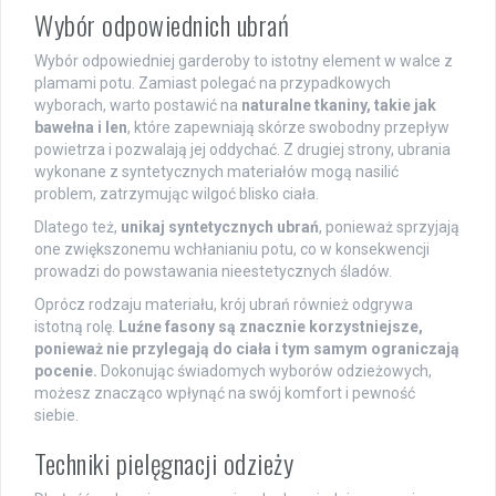
Wybór odpowiednich ubrań
Wybór odpowiedniej garderoby to istotny element w walce z
plamami potu. Zamiast polegać na przypadkowych
wyborach, warto postawić na
naturalne tkaniny, takie jak
bawełna i len
, które zapewniają skórze swobodny przepływ
powietrza i pozwalają jej oddychać. Z drugiej strony, ubrania
wykonane z syntetycznych materiałów mogą nasilić
problem, zatrzymując wilgoć blisko ciała.
Dlatego też,
unikaj syntetycznych ubrań
, ponieważ sprzyjają
one zwiększonemu wchłanianiu potu, co w konsekwencji
prowadzi do powstawania nieestetycznych śladów.
Oprócz rodzaju materiału, krój ubrań również odgrywa
istotną rolę.
Luźne fasony są znacznie korzystniejsze,
ponieważ nie przylegają do ciała i tym samym ograniczają
pocenie.
Dokonując świadomych wyborów odzieżowych,
możesz znacząco wpłynąć na swój komfort i pewność
siebie.
Techniki pielęgnacji odzieży