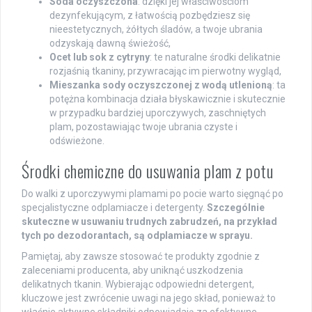
Soda oczyszczona
: dzięki jej właściwościom
dezynfekującym, z łatwością pozbędziesz się
nieestetycznych, żółtych śladów, a twoje ubrania
odzyskają dawną świeżość,
Ocet lub sok z cytryny
: te naturalne środki delikatnie
rozjaśnią tkaniny, przywracając im pierwotny wygląd,
Mieszanka sody oczyszczonej z wodą utlenioną
: ta
potężna kombinacja działa błyskawicznie i skutecznie
w przypadku bardziej uporczywych, zaschniętych
plam, pozostawiając twoje ubrania czyste i
odświeżone.
Środki chemiczne do usuwania plam z potu
Do walki z uporczywymi plamami po pocie warto sięgnąć po
specjalistyczne odplamiacze i detergenty.
Szczególnie
skuteczne w usuwaniu trudnych zabrudzeń, na przykład
tych po dezodorantach, są odplamiacze w sprayu.
Pamiętaj, aby zawsze stosować te produkty zgodnie z
zaleceniami producenta, aby uniknąć uszkodzenia
delikatnych tkanin. Wybierając odpowiedni detergent,
kluczowe jest zwrócenie uwagi na jego skład, ponieważ to
właśnie aktywne składniki odpowiadają za efektywne