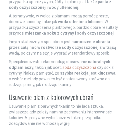
przypadku uporczywych, żółtych plam, jest także
pasta z
sody oczyszczonej i wody utlenionej
.
Alternatywnie, w walce z plamami mogą pomóc proste,
domowe sposoby, takie jak
woda utleniona lub ocet
. W
przypadku czyszczenia punktowego, bardzo dobre rezultaty
przynosi
mieszanka soku z cytryny i sody oczyszczonej
.
Innym skutecznym sposobem jest
namoczenie ubrania
przez całą noc w roztworze sody oczyszczonej z wrzącą
wodą
, po czym należy je wyprać w standardowy sposób.
Specjaliści często rekomendują stosowanie
naturalnych
odplamiaczy
, takich jak ocet,
soda oczyszczona
czy sok z
cytryny. Należy pamiętać, że
szybka reakcja jest kluczowa
,
a wybór metody powinien być dostosowany zarówno do
rodzaju plamy, jak i rodzaju tkaniny.
Usuwanie plam z kolorowych ubrań
Usuwanie plam z barwnych tkanin to nie lada sztuka,
zwłaszcza gdy zależy nam na zachowaniu intensywności
kolorów. Agresywne wybielacze w takim przypadku
zdecydowanie nie wchodzą w grę.