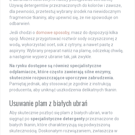
Używaj detergentów przeznaczonych do kolorów i zawsze,
dla pewności, przetestuj wybrany środek na niewidocznym
fragmencie tkaniny, aby upewnić się, że nie spowoduje on
odbarwień.
Jeśli chodzi o
domowe sposoby
, masz do dyspozycji kilka
opcji. Możesz przygotować roztwór sody oczyszczonej z
wodą, wykorzystać ocet, sok z cytryny, a nawet pastę z
aspiryny. Wybrany preparat nałóż na plamę, odczekaj chwilę,
a następnie wypierz ubranie tak, jak zwykle.
Na rynku dostępne są również specjalistyczne
odplamiacze, które często zawierają silne enzymy,
skutecznie rozpuszczające uporczywe zabrudzenia.
Pamiętaj jednak, aby stosować je zgodnie z instrukcją
producenta, aby uniknąć uszkodzenia delikatnych tkanin.
Usuwanie plam z białych ubrań
Aby skutecznie pozbyć się plam z białych ubrań, warto
sięgnąć po
specjalistyczne detergenty
przeznaczone do
białych tkanin, które charakteryzują się podwyższoną
skutecznością. Doskonałym rozwiązaniem, zwłaszcza w