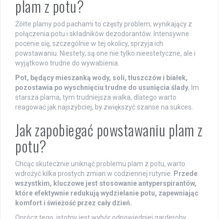
plam z potu?
Żółte plamy pod pachami to częsty problem, wynikający z
połączenia potu i składników dezodorantów. Intensywne
pocenie się, szczególnie w tej okolicy, sprzyja ich
powstawaniu. Niestety, są one nie tylko nieestetyczne, ale i
wyjątkowo trudne do wywabienia.
Pot, będący mieszanką wody, soli, tłuszczów i białek,
pozostawia po wyschnięciu trudne do usunięcia ślady.
Im
starsza plama, tym trudniejsza walka, dlatego warto
reagować jak najszybciej, by zwiększyć szanse na sukces.
Jak zapobiegać powstawaniu plam z
potu?
Chcąc skutecznie uniknąć problemu plam z potu, warto
wdrożyć kilka prostych zmian w codziennej rutynie.
Przede
wszystkim, kluczowe jest stosowanie antyperspirantów,
które efektywnie redukują wydzielanie potu, zapewniając
komfort i świeżość przez cały dzień.
Oprócz tego, istotny jest wybór odpowiedniej garderoby.