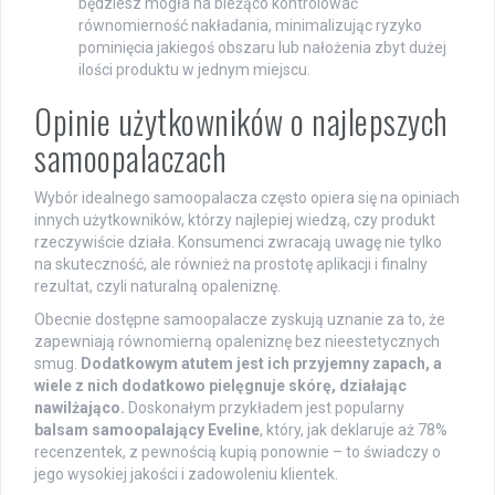
będziesz mogła na bieżąco kontrolować
równomierność nakładania, minimalizując ryzyko
pominięcia jakiegoś obszaru lub nałożenia zbyt dużej
ilości produktu w jednym miejscu.
Opinie użytkowników o najlepszych
samoopalaczach
Wybór idealnego samoopalacza często opiera się na opiniach
innych użytkowników, którzy najlepiej wiedzą, czy produkt
rzeczywiście działa. Konsumenci zwracają uwagę nie tylko
na skuteczność, ale również na prostotę aplikacji i finalny
rezultat, czyli naturalną opaleniznę.
Obecnie dostępne samoopalacze zyskują uznanie za to, że
zapewniają równomierną opaleniznę bez nieestetycznych
smug.
Dodatkowym atutem jest ich przyjemny zapach, a
wiele z nich dodatkowo pielęgnuje skórę, działając
nawilżająco.
Doskonałym przykładem jest popularny
balsam samoopalający Eveline
, który, jak deklaruje aż 78%
recenzentek, z pewnością kupią ponownie – to świadczy o
jego wysokiej jakości i zadowoleniu klientek.