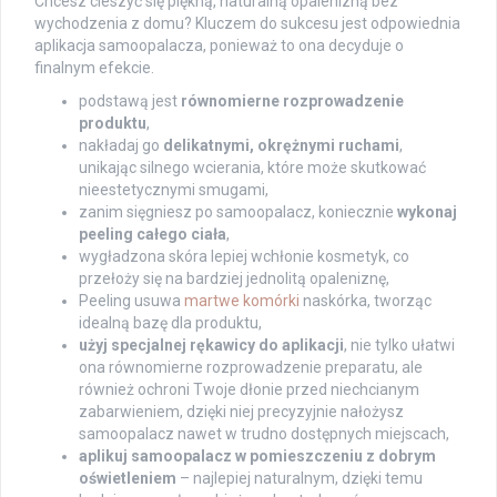
Chcesz cieszyć się piękną, naturalną opalenizną bez
wychodzenia z domu? Kluczem do sukcesu jest odpowiednia
aplikacja samoopalacza, ponieważ to ona decyduje o
finalnym efekcie.
podstawą jest
równomierne rozprowadzenie
produktu
,
nakładaj go
delikatnymi, okrężnymi ruchami
,
unikając silnego wcierania, które może skutkować
nieestetycznymi smugami,
zanim sięgniesz po samoopalacz, koniecznie
wykonaj
peeling całego ciała
,
wygładzona skóra lepiej wchłonie kosmetyk, co
przełoży się na bardziej jednolitą opaleniznę,
Peeling usuwa
martwe komórki
naskórka, tworząc
idealną bazę dla produktu,
użyj specjalnej rękawicy do aplikacji
, nie tylko ułatwi
ona równomierne rozprowadzenie preparatu, ale
również ochroni Twoje dłonie przed niechcianym
zabarwieniem, dzięki niej precyzyjnie nałożysz
samoopalacz nawet w trudno dostępnych miejscach,
aplikuj samoopalacz w pomieszczeniu z dobrym
oświetleniem
– najlepiej naturalnym, dzięki temu