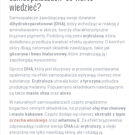
wiedzieć?
Samoopalacze zawdzięczają swoje działanie
dihydroksyacetonowi (DHA)
, który wchodząc w reakcję z
aminokwasami w skórze, tworzy charakterystyczne
brązowe pigmenty. Podobną rolę pełni
erytruloza
, która
dodatkowo przedłuża trwałość efektu opalenizny. O komfort
skóry dbają natomiast składniki nawilżające, takie jak
gliceryna i kwas hialuronowy
, które zmiękczają ją i
zapobiegają wysuszeniu.
Oprócz
DHA
, który jest kluczowy w procesie powstawania
opalenizny, na efekt samoopalacza wpływają również inne
substancje.
Erytruloza
utrwala kolor, a
tyrozyna
pobudza
produkcję melaniny. Popularnymi składnikami nawilżającymi
są także
masło shea
oraz
aloes
.
W naturalnych samoopalaczach często znajdziemy
bogactwo cennych składników, na przykład
olej marchwiowy
i masło kakaowe
. Często dodaje się również
ekstrakt z łupin
orzecha włoskiego
oraz
witaminę E
. Za efekt brązowienia
odpowiadają roślinne wersje
DHA
lub
erytrulozy
, a olejki
eteryczne nie tylko nawilżają skórę, ale i otulają ją