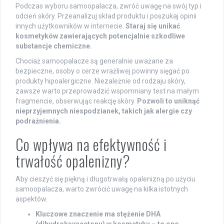
Podczas wyboru samoopalacza, zwróć uwagę na swój typ i
odcień skóry. Przeanalizuj skład produktu i poszukaj opinii
innych użytkowników w internecie.
Staraj się unikać
kosmetyków zawierających potencjalnie szkodliwe
substancje chemiczne.
Chociaż samoopalacze są generalnie uważane za
bezpieczne, osoby o cerze wrażliwej powinny sięgać po
produkty hipoalergiczne. Niezależnie od rodzaju skóry,
zawsze warto przeprowadzić wspomniany test na małym
fragmencie, obserwując reakcję skóry.
Pozwoli to uniknąć
nieprzyjemnych niespodzianek, takich jak alergie czy
podrażnienia.
Co wpływa na efektywność i
trwałość opalenizny?
Aby cieszyć się piękną i długotrwałą opalenizną po użyciu
samoopalacza, warto zwrócić uwagę na kilka istotnych
aspektów.
Kluczowe znaczenie ma stężenie DHA
(dihydroksyacetonu) w kosmetyku – to ono