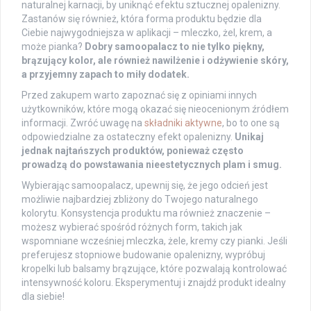
naturalnej karnacji, by uniknąć efektu sztucznej opalenizny.
Zastanów się również, która forma produktu będzie dla
Ciebie najwygodniejsza w aplikacji – mleczko, żel, krem, a
może pianka?
Dobry samoopalacz to nie tylko piękny,
brązujący kolor, ale również nawilżenie i odżywienie skóry,
a przyjemny zapach to miły dodatek.
Przed zakupem warto zapoznać się z opiniami innych
użytkowników, które mogą okazać się nieocenionym źródłem
informacji. Zwróć uwagę na
składniki aktywne
, bo to one są
odpowiedzialne za ostateczny efekt opalenizny.
Unikaj
jednak najtańszych produktów, ponieważ często
prowadzą do powstawania nieestetycznych plam i smug.
Wybierając samoopalacz, upewnij się, że jego odcień jest
możliwie najbardziej zbliżony do Twojego naturalnego
kolorytu. Konsystencja produktu ma również znaczenie –
możesz wybierać spośród różnych form, takich jak
wspomniane wcześniej mleczka, żele, kremy czy pianki. Jeśli
preferujesz stopniowe budowanie opalenizny, wypróbuj
kropelki lub balsamy brązujące, które pozwalają kontrolować
intensywność koloru. Eksperymentuj i znajdź produkt idealny
dla siebie!