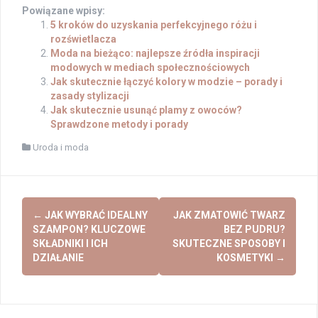
Powiązane wpisy:
5 kroków do uzyskania perfekcyjnego różu i
rozświetlacza
Moda na bieżąco: najlepsze źródła inspiracji
modowych w mediach społecznościowych
Jak skutecznie łączyć kolory w modzie – porady i
zasady stylizacji
Jak skutecznie usunąć plamy z owoców?
Sprawdzone metody i porady
Uroda i moda
Post
←
JAK WYBRAĆ IDEALNY
JAK ZMATOWIĆ TWARZ
navigation
SZAMPON? KLUCZOWE
BEZ PUDRU?
SKŁADNIKI I ICH
SKUTECZNE SPOSOBY I
DZIAŁANIE
KOSMETYKI
→