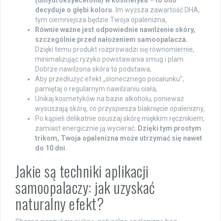
decyduje o głębi koloru.
Im wyższa zawartość DHA,
tym ciemniejsza będzie Twoja opalenizna,
Równie ważne jest odpowiednie nawilżenie skóry,
szczególnie przed nałożeniem samoopalacza.
Dzięki temu produkt rozprowadzi się równomiernie,
minimalizując ryzyko powstawania smug i plam.
Dobrze nawilżona skóra to podstawa,
Aby przedłużyć efekt „słonecznego pocałunku”,
pamiętaj o regularnym nawilżaniu ciała,
Unikaj kosmetyków na bazie alkoholu, ponieważ
wysuszają skórę, co przyspiesza blaknięcie opalenizny,
Po kąpieli delikatnie osuszaj skórę miękkim ręcznikiem,
zamiast energicznie ją wycierać.
Dzięki tym prostym
trikom, Twoja opalenizna może utrzymać się nawet
do 10 dni.
Jakie są techniki aplikacji
samoopalaczy: jak uzyskać
naturalny efekt?