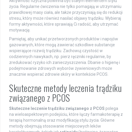
Aktywność fizyczna powinna być stałym elementem stylu
życia. Regularne ćwiczenia nie tylko pomagają w utrzymaniu
prawidłowej masy ciała, ale także przyczyniają się do redukcji
stresu, który może również nasilać objawy trądziku. Wybieraj
formy aktywności, które sprawiają Ci radość, aby utrzymać
motywację.
Pamiętaj, aby unikać przetworzonych produktów i napojów
gazowanych, które mogą zawierać szkodliwe substancje
wspierające rozwój trądziku. Zachowuj czystość w
codziennych nawykach, np. pierz ręczniki regularnie, by
zredukować ryzyko ich zanieczyszczenia. Dbanie o higienę i
podejmowanie zdrowych wyborów żywieniowych może
znacznie wspierać zdrowie skóry w kontekście PCOS.
Skuteczne metody leczenia trądziku
związanego z PCOS
Skuteczne leczenie trądziku związanego z PCOS
polega
na wieloaspektowym podejściu, które łączy farmakoterapię z
terapią hormonalną oraz modyfikację stylu życia. Główne
metody obejmują stosowanie miejscowych leków
keratolitycznych, takich jak
retinoidy
(tretinoina, tazaroten,