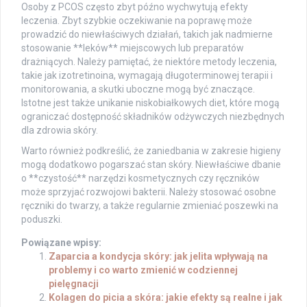
Osoby z PCOS często zbyt późno wychwytują efekty
leczenia. Zbyt szybkie oczekiwanie na poprawę może
prowadzić do niewłaściwych działań, takich jak nadmierne
stosowanie **leków** miejscowych lub preparatów
drażniących. Należy pamiętać, że niektóre metody leczenia,
takie jak izotretinoina, wymagają długoterminowej terapii i
monitorowania, a skutki uboczne mogą być znaczące.
Istotne jest także unikanie niskobiałkowych diet, które mogą
ograniczać dostępność składników odżywczych niezbędnych
dla zdrowia skóry.
Warto również podkreślić, że zaniedbania w zakresie higieny
mogą dodatkowo pogarszać stan skóry. Niewłaściwe dbanie
o **czystość** narzędzi kosmetycznych czy ręczników
może sprzyjać rozwojowi bakterii. Należy stosować osobne
ręczniki do twarzy, a także regularnie zmieniać poszewki na
poduszki.
Powiązane wpisy:
Zaparcia a kondycja skóry: jak jelita wpływają na
problemy i co warto zmienić w codziennej
pielęgnacji
Kolagen do picia a skóra: jakie efekty są realne i jak