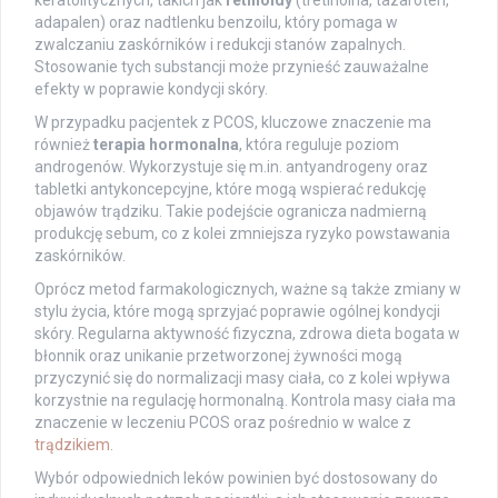
adapalen) oraz nadtlenku benzoilu, który pomaga w
zwalczaniu zaskórników i redukcji stanów zapalnych.
Stosowanie tych substancji może przynieść zauważalne
efekty w poprawie kondycji skóry.
W przypadku pacjentek z PCOS, kluczowe znaczenie ma
również
terapia hormonalna
, która reguluje poziom
androgenów. Wykorzystuje się m.in. antyandrogeny oraz
tabletki antykoncepcyjne, które mogą wspierać redukcję
objawów trądziku. Takie podejście ogranicza nadmierną
produkcję sebum, co z kolei zmniejsza ryzyko powstawania
zaskórników.
Oprócz metod farmakologicznych, ważne są także zmiany w
stylu życia, które mogą sprzyjać poprawie ogólnej kondycji
skóry. Regularna aktywność fizyczna, zdrowa dieta bogata w
błonnik oraz unikanie przetworzonej żywności mogą
przyczynić się do normalizacji masy ciała, co z kolei wpływa
korzystnie na regulację hormonalną. Kontrola masy ciała ma
znaczenie w leczeniu PCOS oraz pośrednio w walce z
trądzikiem
.
Wybór odpowiednich leków powinien być dostosowany do