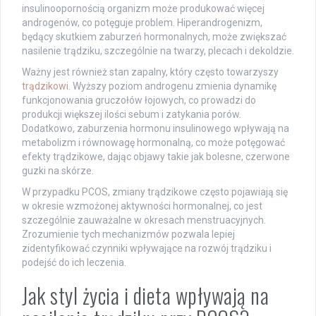
insulinoopornością organizm może produkować więcej
androgenów, co potęguje problem. Hiperandrogenizm,
będący skutkiem zaburzeń hormonalnych, może zwiększać
nasilenie trądziku, szczególnie na twarzy, plecach i dekoldzie.
Ważny jest również stan zapalny, który często towarzyszy
trądzikowi
. Wyższy poziom androgenu zmienia dynamikę
funkcjonowania gruczołów łojowych, co prowadzi do
produkcji większej ilości sebum i zatykania porów.
Dodatkowo, zaburzenia hormonu insulinowego wpływają na
metabolizm i równowagę hormonalną, co może potęgować
efekty trądzikowe, dając objawy takie jak bolesne, czerwone
guzki na skórze.
W przypadku PCOS, zmiany trądzikowe często pojawiają się
w okresie wzmożonej aktywności hormonalnej, co jest
szczególnie zauważalne w okresach menstruacyjnych.
Zrozumienie tych mechanizmów pozwala lepiej
zidentyfikować czynniki wpływające na rozwój trądziku i
podejść do ich leczenia.
Jak styl życia i dieta wpływają na