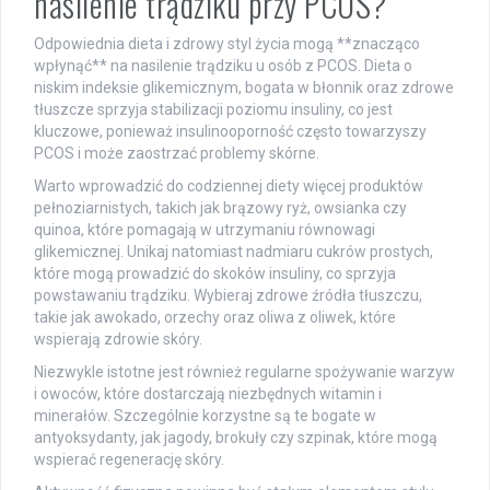
nasilenie trądziku przy PCOS?
Odpowiednia dieta i zdrowy styl życia mogą **znacząco
wpłynąć** na nasilenie trądziku u osób z PCOS. Dieta o
niskim indeksie glikemicznym, bogata w błonnik oraz zdrowe
tłuszcze sprzyja stabilizacji poziomu insuliny, co jest
kluczowe, ponieważ insulinooporność często towarzyszy
PCOS i może zaostrzać problemy skórne.
Warto wprowadzić do codziennej diety więcej produktów
pełnoziarnistych, takich jak brązowy ryż, owsianka czy
quinoa, które pomagają w utrzymaniu równowagi
glikemicznej. Unikaj natomiast nadmiaru cukrów prostych,
które mogą prowadzić do skoków insuliny, co sprzyja
powstawaniu trądziku. Wybieraj zdrowe źródła tłuszczu,
takie jak awokado, orzechy oraz oliwa z oliwek, które
wspierają zdrowie skóry.
Niezwykle istotne jest również regularne spożywanie warzyw
i owoców, które dostarczają niezbędnych witamin i
minerałów. Szczególnie korzystne są te bogate w
antyoksydanty, jak jagody, brokuły czy szpinak, które mogą
wspierać regenerację skóry.