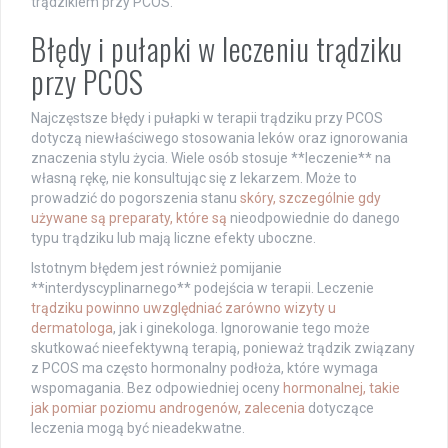
trądzikiem przy PCOS.
Błędy i pułapki w leczeniu trądziku
przy PCOS
Najczęstsze błędy i pułapki w terapii trądziku przy PCOS
dotyczą niewłaściwego stosowania leków oraz ignorowania
znaczenia stylu życia. Wiele osób stosuje **leczenie** na
własną rękę, nie konsultując się z lekarzem. Może to
prowadzić do pogorszenia stanu
skóry, szczególnie gdy
używane są preparaty, które są
nieodpowiednie do danego
typu trądziku lub mają liczne efekty uboczne.
Istotnym błędem jest również pomijanie
**interdyscyplinarnego** podejścia w terapii. Leczenie
trądziku powinno uwzględniać zarówno wizyty u
dermatologa
, jak i ginekologa. Ignorowanie tego może
skutkować nieefektywną terapią, ponieważ trądzik związany
z PCOS ma często hormonalny podłoża, które wymaga
wspomagania. Bez odpowiedniej oceny
hormonalnej, takie
jak pomiar poziomu androgenów, zalecenia
dotyczące
leczenia mogą być nieadekwatne.