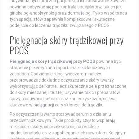
indywidualnych potrzeb pacjentki, a ich stosowanie zawsze
powinno odbywać się pod kontrolą specjalistów, takich jak
ginekolog-endokrynolog oraz dermatolog. Tylko współpraca
tych specjalistów zapewnia kompleksowe i skuteczne
podejście do leczenia trądziku związanego z PCOS.
Pielęgnacja skóry trądzikowej przy
PCOS
Pielęgnacja skóry trądzikowej przy PCOS
powinna być
starannie przemyślana i oparta na kilku kluczowych
zasadach. Codziennie rano i wieczorem należy
przeprowadzać dokładne oczyszczanie skóry twarzy,
wykorzystując delikatne, lecz skuteczne żele przeznaczone
do skóry mieszanej i tłustej. Używanie takich preparatów
sprzyja usuwaniu sebum oraz zanieczyszczeń, co jest
kluczowe w pielęgnacji cery skłonnej do trądziku.
Po oczyszczeniu warto stosować serum o działaniu
przeciwtrądzikowym. Takie produkty często wspierają
mikrobiom skóry, co przekłada się na redukcję
niedoskonałości oraz zapobieganie ich nawrotom. Kolejnym
krokiem jest nawilżanie, więc należy regularnie stosować