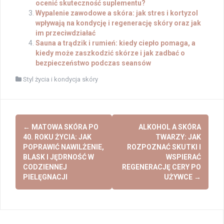
ocenić skuteczność suplementu?
Wypalenie zawodowe a skóra: jak stres i kortyzol
wpływają na kondycję i regenerację skóry oraz jak
im przeciwdziałać
Sauna a trądzik i rumień: kiedy ciepło pomaga, a
kiedy może zaszkodzić skórze i jak zadbać o
bezpieczeństwo podczas seansów
Styl życia i kondycja skóry
Post
←
MATOWA SKÓRA PO
ALKOHOL A SKÓRA
navigation
40. ROKU ŻYCIA: JAK
TWARZY: JAK
POPRAWIĆ NAWILŻENIE,
ROZPOZNAĆ SKUTKI I
BLASK I JĘDRNOŚĆ W
WSPIERAĆ
CODZIENNEJ
REGENERACJĘ CERY PO
PIELĘGNACJI
UŻYWCE
→