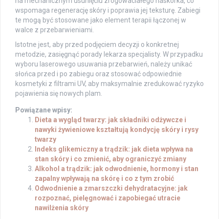
na mechanicznym usunięciu zrogowaciałego naskórka, co
wspomaga regenerację skóry i poprawia jej teksturę. Zabiegi
te mogą być stosowane jako element terapii łączonej w
walce z przebarwieniami.
Istotne jest, aby przed podjęciem decyzji o konkretnej
metodzie, zasięgnąć porady lekarza specjalisty. W przypadku
wyboru laserowego usuwania przebarwień, należy unikać
słońca przed i po zabiegu oraz stosować odpowiednie
kosmetyki z filtrami UV, aby maksymalnie zredukować ryzyko
pojawienia się nowych plam.
Powiązane wpisy:
Dieta a wygląd twarzy: jak składniki odżywcze i
nawyki żywieniowe kształtują kondycję skóry i rysy
twarzy
Indeks glikemiczny a trądzik: jak dieta wpływa na
stan skóry i co zmienić, aby ograniczyć zmiany
Alkohol a trądzik: jak odwodnienie, hormony i stan
zapalny wpływają na skórę i co z tym zrobić
Odwodnienie a zmarszczki dehydratacyjne: jak
rozpoznać, pielęgnować i zapobiegać utracie
nawilżenia skóry