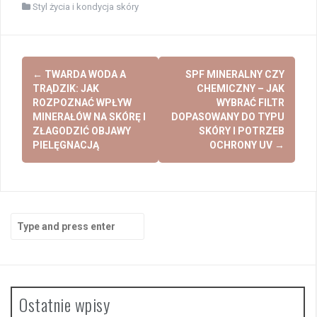
Styl życia i kondycja skóry
Post
←
TWARDA WODA A
SPF MINERALNY CZY
navigation
TRĄDZIK: JAK
CHEMICZNY – JAK
ROZPOZNAĆ WPŁYW
WYBRAĆ FILTR
MINERAŁÓW NA SKÓRĘ I
DOPASOWANY DO TYPU
ZŁAGODZIĆ OBJAWY
SKÓRY I POTRZEB
PIELĘGNACJĄ
OCHRONY UV
→
Search
for:
Ostatnie wpisy