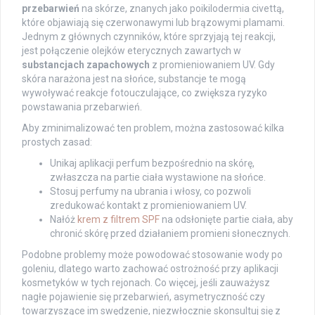
przebarwień
na skórze, znanych jako poikilodermia civettą,
które objawiają się czerwonawymi lub brązowymi plamami.
Jednym z głównych czynników, które sprzyjają tej reakcji,
jest połączenie olejków eterycznych zawartych w
substancjach zapachowych
z promieniowaniem UV. Gdy
skóra narażona jest na słońce, substancje te mogą
wywoływać reakcje fotouczulające, co zwiększa ryzyko
powstawania przebarwień.
Aby zminimalizować ten problem, można zastosować kilka
prostych zasad:
Unikaj aplikacji perfum bezpośrednio na skórę,
zwłaszcza na partie ciała wystawione na słońce.
Stosuj perfumy na ubrania i włosy, co pozwoli
zredukować kontakt z promieniowaniem UV.
Nałóż
krem z filtrem SPF
na odsłonięte partie ciała, aby
chronić skórę przed działaniem promieni słonecznych.
Podobne problemy może powodować stosowanie wody po
goleniu, dlatego warto zachować ostrożność przy aplikacji
kosmetyków w tych rejonach. Co więcej, jeśli zauważysz
nagłe pojawienie się przebarwień, asymetryczność czy
towarzyszące im swędzenie, niezwłocznie skonsultuj się z