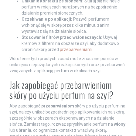
Unikanie kontaktu ze słońcem:
Staraj się nie nosić
perfum w miejscach narażonych na bezpośrednie
działanie promieni słonecznych.
Oczekiwanie po aplikacji:
Pozwól perfumom
wchłonąć się w skórę przez kilka minut, zanim
wystawisz się na działanie słońca.
Stosowanie filtrów przeciwsłonecznych:
Używaj
kremów z filtrem na obszarze szyi, aby dodatkowo
chronić skórę przed
przebarwieniami
.
Wdrożenie tych prostych zasad może znacznie pomóc w
uniknięciu niepożądanych reakcji skórnych oraz przebarwień
związanych z aplikacją perfum w okolicach szyi.
Jak zapobiegać przebarwieniom
skóry po użyciu perfum na szyi?
Aby zapobiegać
przebarwieniom
skóry po użyciu perfum na
szyi, należy unikać bezpośredniego aplikowania ich na skórę,
szczególnie w obszarach eksponowanych na działanie
słońca. Zamiast tego, rozważ spryskiwanie perfum na
włosy
lub
ubrania
, co ogranicza kontakt z wrażliwą skórą,