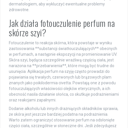
dermatologiem, aby wykluczyć ewentualne problemy
zdrowotne.
Jak działa fotouczulenie perfum na
skórze szyi?
Fotouczulenie to reakcja skórna, która powstaje w wyniku
zastosowania **substancji światłouczulających** obecnych
w perfumach, a następnie ekspozycji na promieniowanie UV.
Skóra szyi, będąca szczególnie wrażliwą częścią ciała, jest
narażona na **przebarwienia**, które mogą być trudne do
usunięcia. Aplikacja perfum na szyję często prowadzi do
pojawiania się trwałych, czerwonych lub brązowych plam
znanych jako poikilodermia civetta. Powstają one z powodu
fotouczulających właściwości olejków eterycznych, a ich
obecność nasila działanie słońca, co skutkuje podrażnieniami
oraz reakcjami zapalnymi.
Dodanie alkoholu lub innych drażniących składników sprawia,
że skóra jest jeszcze bardziej podatna na podrażnienia.
Warto zatem ograniczyć stosowanie perfum na odsłonięte
części ciała, szczególnie w słoneczne dni. Jeśli zdecydujesz