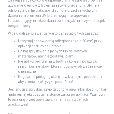
zmniejszając ryzyko wystąpienia plam. Ważne jest również
używanie kremów z filtrem przeciwsłonecznym (SPF) na
odsłonięte partie ciała, aby chronić je przed szkodliwym
działaniem promieni UV, które mogą interagować z
fotouczulającymi składnikami perfum, jak na przykład olejek
bergamotowy.
W celu dalszej prewencji, warto pamiętać o tych zasadach:
Utrzymuj odpowiednią odległość (około 20 cm) przy
aplikacji perfum na ubrania.
Unikaj spryskiwania jasnych lub delikatnych
materiałów, aby nie zostawić plam.
Nie aplikuj perfum na wilgotną skórę ani po użyciu
innych kosmetyków, które mogą wywoływać reakcje
chemiczne.
Regularnie pielęgnuj skórę nawilżającymi produktami,
aby zmniejszyć ryzyko podrażnień.
Jeśli musisz spryskać szyję, zrób to w niewielkiej ilości i unikaj
nadmiernej ekspozycji na słońce zaraz po aplikacji. Wzmocni
to ochronę przed powstawaniem nieestetycznych
przebarwień.