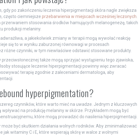
e, gdy po zakończeniu leczenia hiperpigmentacji skóra nagle zwiększa
e, często ciemniejsze
przebarwienia w miejscach wcześniej leczonych
.
ym przerwaniem stosowania środków hamujących melanogenezę, takich
u produkcji melaniny.
nadwrażliwa, a jakiekolwiek zmiany w terapii mogą wywołać reakcję
zieje się to w wyniku zaburzonej równowagi w procesach
 różne czynniki, w tym niewłaściwe odstawić stosowane produkty.
y przeciwsłonecznej także mogą sprzyjać wystąpieniu tego zjawiska,
Osoby stosujące leczenie hiperpigmentacji powinny więc zwracać
sowywać terapię zgodnie z zaleceniami dermatologa, aby
ntacji.
o rebound hyperpigmentation?
zereg czynników, które warto mieć na uwadze. Jednym z kluczowych
ą wpływać na produkcję melaniny w skórze. Przykładem mogą być
nstruacyjnemu, które mogą prowadzić do nasilenia hiperpigmentacji.
ry może być skutkiem działania wolnych rodników. Aby zminimalizować
e jak witaminy C i E, które wspierają skórę w walce z wolnymi