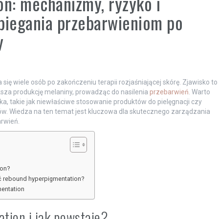
n: mechanizmy, ryzyko i
obiegania przebarwieniom po
y
ię wiele osób po zakończeniu terapii rozjaśniającej skórę. Zjawisko to
ksza produkcję melaniny, prowadząc do nasilenia
przebarwień
. Warto
, takie jak niewłaściwe stosowanie produktów do pielęgnacji czy
ów. Wiedza na ten temat jest kluczowa dla skutecznego zarządzania
rwień.
ion?
ąć rebound hyperpigmentation?
mentation
tion i jak powstaje?