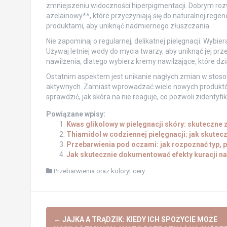
zmniejszeniu widoczności hiperpigmentacji. Dobrym roz
azelainowy**, które przyczyniają się do naturalnej rege
produktami, aby uniknąć nadmiernego złuszczania.
Nie zapominaj o regularnej, delikatnej pielęgnacji. Wybier
Używaj letniej wody do mycia twarzy, aby uniknąć jej p
nawilżenia, dlatego wybierz kremy nawilżające, które dzi
Ostatnim aspektem jest unikanie nagłych zmian w stos
aktywnych. Zamiast wprowadzać wiele nowych produktów
sprawdzić, jak skóra na nie reaguje, co pozwoli zidenty
Powiązane wpisy:
Kwas glikolowy w pielęgnacji skóry: skuteczne 
Thiamidol w codziennej pielęgnacji: jak skutec
Przebarwienia pod oczami: jak rozpoznać typ, 
Jak skutecznie dokumentować efekty kuracji na
Przebarwienia oraz koloryt cery
Post
←
JAJKA A TRĄDZIK: KIEDY ICH SPOŻYCIE MOŻE