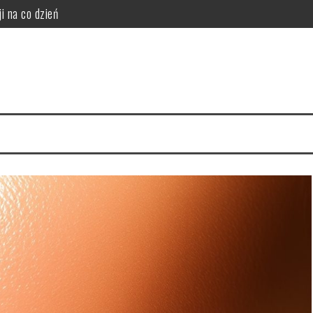
i na co dzień
da wybielania zębów
i funkcjonalność do sypialni
idealny styl?
ego warto zrezygnować z szamponu?
i, korzyści i ryzyka