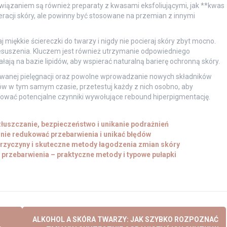
wiązaniem są również preparaty z kwasami eksfoliującymi, jak **kwas
neracji skóry, ale powinny być stosowane na przemian z innymi
aj miękkie ściereczki do twarzy i nigdy nie pocieraj skóry zbyt mocno.
rzesuszenia. Kluczem jest również utrzymanie odpowiedniego
ałają na bazie lipidów, aby wspierać naturalną barierę ochronną skóry.
owanej pielęgnacji oraz powolne wprowadzanie nowych składników
 w tym samym czasie, przetestuj każdy z nich osobno, aby
fikować potencjalne czynniki wywołujące rebound hiperpigmentację.
złuszczanie, bezpieczeństwo i unikanie podrażnień
znie redukować przebarwienia i unikać błędów
przyczyny i skuteczne metody łagodzenia zmian skóry
 przebarwienia – praktyczne metody i typowe pułapki
ALKOHOL A SKÓRA TWARZY: JAK SZYBKO ROZPOZNAĆ