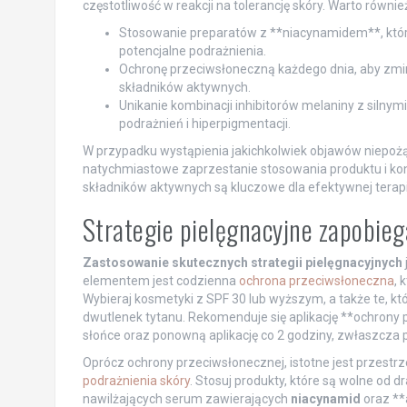
częstotliwość w reakcji na tolerancję skóry. Warto równi
Stosowanie preparatów z **niacynamidem**, który
potencjalne podrażnienia.
Ochronę przeciwsłoneczną każdego dnia, aby zmi
składników aktywnych.
Unikanie kombinacji inhibitorów melaniny z silny
podrażnień i hiperpigmentacji.
W przypadku wystąpienia jakichkolwiek objawów niepożąd
natychmiastowe zaprzestanie stosowania produktu i kon
składników aktywnych są kluczowe dla efektywnej terapii
Strategie pielęgnacyjne zapobie
Zastosowanie skutecznych strategii pielęgnacyjnych
elementem jest codzienna
ochrona przeciwsłoneczna
, 
Wybieraj kosmetyki z SPF 30 lub wyższym, a także te, któ
dwutlenek tytanu. Rekomenduje się aplikację **ochrony 
słońce oraz ponowną aplikację co 2 godziny, zwłaszcza 
Oprócz ochrony przeciwsłonecznej, istotne jest przestr
podrażnienia skóry
. Stosuj produkty, które są wolne od 
nawilżających serum zawierających
niacynamid
oraz **