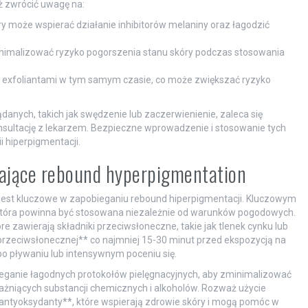
eż zwrócić uwagę na:
 może wspierać działanie inhibitorów melaniny oraz łagodzić
nimalizować ryzyko pogorszenia stanu skóry podczas stosowania
mi exfoliantami w tym samym czasie, co może zwiększać ryzyko
anych, takich jak swędzenie lub zaczerwienienie, zaleca się
sultację z lekarzem. Bezpieczne wprowadzenie i stosowanie tych
 hiperpigmentacji.
gające rebound hyperpigmentation
jest kluczowe w zapobieganiu rebound hiperpigmentacji. Kluczowym
która powinna być stosowana niezależnie od warunków pogodowych.
re zawierają składniki przeciwsłoneczne, takie jak tlenek cynku lub
przeciwsłonecznej** co najmniej 15-30 minut przed ekspozycją na
po pływaniu lub intensywnym poceniu się.
zeganie łagodnych protokołów pielęgnacyjnych, aby zminimalizować
drażniących substancji chemicznych i alkoholów. Rozważ użycie
antyoksydanty**, które wspierają zdrowie skóry i mogą pomóc w