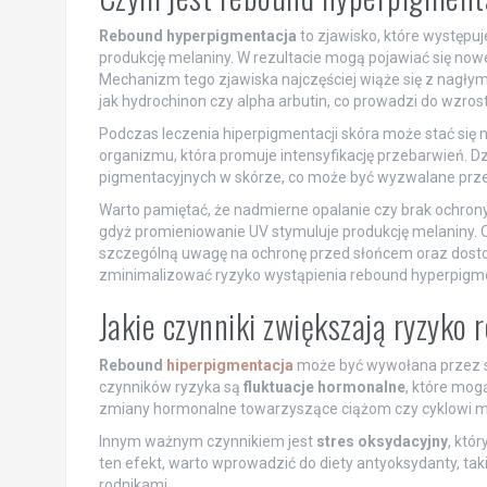
Rebound hyperpigmentacja
to zjawisko, które występuj
produkcję melaniny. W rezultacie mogą pojawiać się now
Mechanizm tego zjawiska najczęściej wiąże się z nagł
jak hydrochinon czy alpha arbutin, co prowadzi do wzrost
Podczas leczenia hiperpigmentacji skóra może stać się 
organizmu, która promuje intensyfikację przebarwień. D
pigmentacyjnych w skórze, co może być wyzwalane przez
Warto pamiętać, że nadmierne opalanie czy brak ochron
gdyż promieniowanie UV stymuluje produkcję melaniny. 
szczególną uwagę na ochronę przed słońcem oraz dosto
zminimalizować ryzyko wystąpienia rebound hyperpigme
Jakie czynniki zwiększają ryzyk
Rebound
hiperpigmentacja
może być wywołana przez s
czynników ryzyka są
fluktuacje hormonalne
, które mog
zmiany hormonalne towarzyszące ciążom czy cyklowi me
Innym ważnym czynnikiem jest
stres oksydacyjny
, któ
ten efekt, warto wprowadzić do diety antyoksydanty, taki
rodnikami.