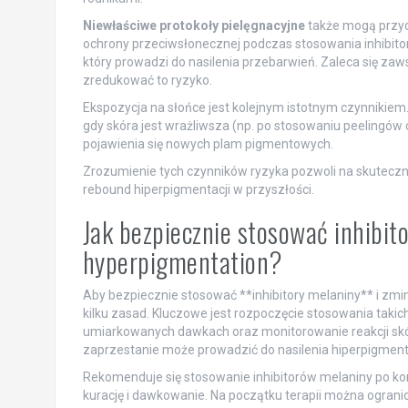
Niewłaściwe protokoły pielęgnacyjne
także mogą przyc
ochrony przeciwsłonecznej podczas stosowania inhibitoró
który prowadzi do nasilenia przebarwień. Zaleca się za
zredukować to ryzyko.
Ekspozycja na słońce jest kolejnym istotnym czynnikie
gdy skóra jest wrażliwsza (np. po stosowaniu peelingów
pojawienia się nowych plam pigmentowych.
Zrozumienie tych czynników ryzyka pozwoli na skuteczni
rebound hiperpigmentacji w przyszłości.
Jak bezpiecznie stosować inhibit
hyperpigmentation?
Aby bezpiecznie stosować **inhibitory melaniny** i zmi
kilku zasad. Kluczowe jest rozpoczęcie stosowania takic
umiarkowanych dawkach oraz monitorowanie reakcji skóry
zaprzestanie może prowadzić do nasilenia hiperpigmenta
Rekomenduje się stosowanie inhibitorów melaniny po k
kurację i dawkowanie. Na początku terapii można ogranic