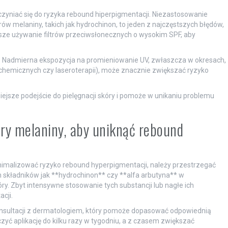
zyniać się do ryzyka rebound hiperpigmentacji. Niezastosowanie
w melaniny, takich jak hydrochinon, to jeden z najczęstszych błędów,
wsze używanie filtrów przeciwsłonecznych o wysokim SPF, aby
m. Nadmierna ekspozycja na promieniowanie UV, zwłaszcza w okresach,
 chemicznych czy laseroterapii), może znacznie zwiększać ryzyko
ejsze podejście do pielęgnacji skóry i pomoże w unikaniu problemu
ory melaniny, aby uniknąć rebound
nimalizować ryzyko rebound hyperpigmentacji, należy przestrzegać
h składników jak **hydrochinon** czy **alfa arbutyna** w
. Zbyt intensywne stosowanie tych substancji lub nagłe ich
cji.
onsultacji z dermatologiem, który pomoże dopasować odpowiednią
zyć aplikację do kilku razy w tygodniu, a z czasem zwiększać