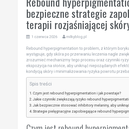
Rebound hyperpigmentatio
bezpieczne strategie zap
terapii rozjaśniającej skór
1 czerwca 2026
milkyblog.pl
Rebound hyperpigmentation to problem, z którym boryka s
występuje, gdy skóra po przerwaniu leczenia nagle zwię
zrozumieć mechanizmy tego procesu oraz czynniki ryzyka
ekspozycja na słońce, aby uniknąć niepożądanych efekt
kondycją skóry i minimalizowania ryzyka powrotu przeba
Spis treści
Czym jest rebound hyperpigmentation i jak powstaje?
Jakie czynniki zwiększają ryzyko rebound hyperpigmentat
Jak bezpiecznie stosować inhibitory melaniny, aby unikn
Strategie pielęgnacyjne zapobiegające rebound hyperpig
Czym jest rebound hyperpigmenta