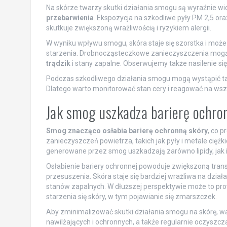
Na skórze twarzy skutki działania smogu są wyraźnie 
przebarwienia
. Ekspozycja na szkodliwe pyły PM 2,5 ora
skutkuje zwiększoną wrażliwością i ryzykiem alergii.
W wyniku wpływu smogu, skóra staje się szorstka i może
starzenia. Drobnocząsteczkowe zanieczyszczenia mogą pr
trądzik
i stany zapalne. Obserwujemy także nasilenie się
Podczas szkodliwego działania smogu mogą wystąpić ta
Dlatego warto monitorować stan cery i reagować na wsz
Jak smog uszkadza barierę ochro
Smog znacząco osłabia barierę ochronną skóry
, co 
zanieczyszczeń powietrza, takich jak pyły i metale ciężk
generowane przez smog uszkadzają zarówno lipidy, jak i 
Osłabienie bariery ochronnej powoduje zwiększoną tran
przesuszenia. Skóra staje się bardziej wrażliwa na dzia
stanów zapalnych. W dłuższej perspektywie może to pr
starzenia się skóry, w tym pojawianie się zmarszczek.
Aby zminimalizować skutki działania smogu na skórę, wa
nawilżających i ochronnych, a także regularnie oczysz