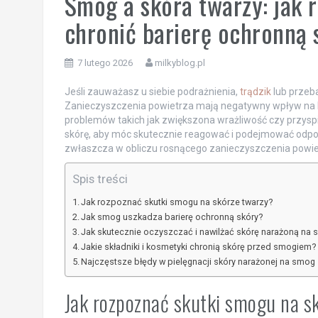
Smog a skóra twarzy: jak 
chronić barierę ochronną 
7 lutego 2026
milkyblog.pl
Jeśli zauważasz u siebie podrażnienia,
trądzik
lub przeb
Zanieczyszczenia powietrza mają negatywny wpływ na ko
problemów takich jak zwiększona wrażliwość czy przyspi
skórę, aby móc skutecznie reagować i podejmować odpow
zwłaszcza w obliczu rosnącego zanieczyszczenia powie
Spis treści
Jak rozpoznać skutki smogu na skórze twarzy?
Jak smog uszkadza barierę ochronną skóry?
Jak skutecznie oczyszczać i nawilżać skórę narażoną na
Jakie składniki i kosmetyki chronią skórę przed smogiem?
Najczęstsze błędy w pielęgnacji skóry narażonej na smog
Jak rozpoznać skutki smogu na s