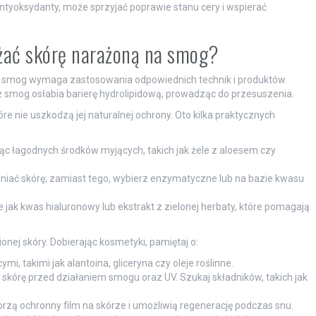
 antyoksydanty, może sprzyjać poprawie stanu cery i wspierać
lżać skórę narażoną na smog?
na smog wymaga zastosowania odpowiednich technik i produktów.
 smog osłabia barierę hydrolipidową, prowadząc do przesuszenia.
óre nie uszkodzą jej naturalnej ochrony. Oto kilka praktycznych
jąc łagodnych środków myjących, takich jak żele z aloesem czy
niać skórę; zamiast tego, wybierz enzymatyczne lub na bazie kwasu
ie jak kwas hialuronowy lub ekstrakt z zielonej herbaty, które pomagają
onej skóry. Dobierając kosmetyki, pamiętaj o:
i, takimi jak alantoina, gliceryna czy oleje roślinne.
skórę przed działaniem smogu oraz UV. Szukaj składników, takich jak
zą ochronny film na skórze i umożliwią regenerację podczas snu.