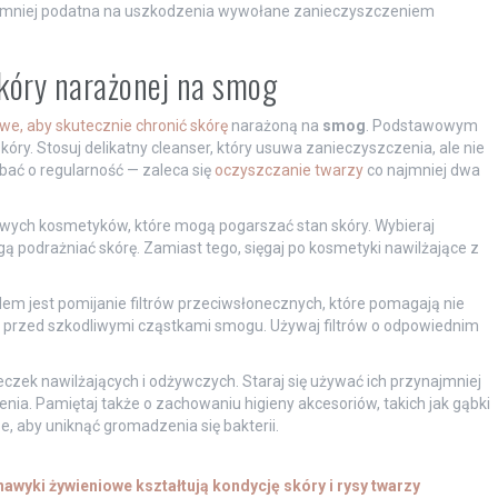
zie mniej podatna na uszkodzenia wywołane zanieczyszczeniem
skóry narażonej na smog
owe, aby skutecznie chronić skórę
narażoną na
smog
. Podstawowym
óry. Stosuj delikatny cleanser, który usuwa zanieczyszczenia, ale nie
bać o regularność — zaleca się
oczyszczanie twarzy
co najmniej dwa
wych kosmetyków, które mogą pogarszać stan skóry. Wybieraj
ą podrażniać skórę. Zamiast tego, sięgaj po kosmetyki nawilżające z
m jest pomijanie filtrów przeciwsłonecznych, które pomagają nie
ż przed szkodliwymi cząstkami smogu. Używaj filtrów o odpowiednim
zek nawilżających i odżywczych. Staraj się używać ich przynajmniej
ia. Pamiętaj także o zachowaniu higieny akcesoriów, takich jak gąbki
e, aby uniknąć gromadzenia się bakterii.
 nawyki żywieniowe kształtują kondycję skóry i rysy twarzy