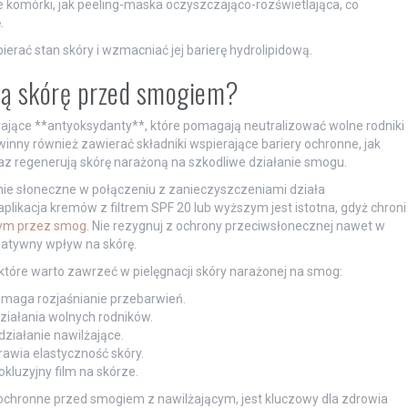
 komórki, jak peeling-maska oczyszczająco-rozświetlająca, co
.
ierać stan skóry i wzmacniać jej barierę hydrolipidową.
nią skórę przed smogiem?
ające **antyoksydanty**, które pomagają neutralizować wolne rodniki
nny również zawierać składniki wspierające bariery ochronne, jak
raz regenerują skórę narażoną na szkodliwe działanie smogu.
nie słoneczne w połączeniu z zanieczyszczeniami działa
plikacja kremów z filtrem SPF 20 lub wyższym jest istotna, gdyż chroni
nym przez smog
. Nie rezygnuj z ochrony przeciwsłonecznej nawet w
atywny wpływ na skórę.
 które warto zawrzeć w pielęgnacji skóry narażonej na smog:
pomaga rozjaśnianie przebarwień.
działania wolnych rodników.
ziałanie nawilżające.
awia elastyczność skóry.
okluzyjny film na skórze.
ochronne przed smogiem z nawilżającym, jest kluczowy dla zdrowia