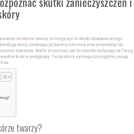
rozpoznać skutki zanieczyszczeń i
skóry
arwienia na
skórze
twarzy, to mogą być to skutki działania smogu.
ndycję skóry, osłabiając jej barierę ochronną oraz prowadząc do
eszone starzenie. Warto zrozumieć, jak te czynniki wpływają na Twoją
iednie kroki w pielęgnacji. Twoja skóra wymaga szczególnej uwagi,
trza.
 smog?
kórze twarzy?