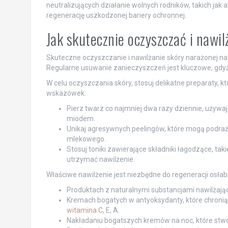
neutralizujących działanie wolnych rodników, takich jak
regenerację uszkodzonej bariery ochronnej.
Jak skutecznie oczyszczać i nawi
Skuteczne oczyszczanie i nawilżanie skóry narażonej 
Regularne usuwanie zanieczyszczeń jest kluczowe, gdyż
W celu oczyszczania skóry, stosuj delikatne preparaty, kt
wskazówek:
Pierz twarz co najmniej dwa razy dziennie, używa
miodem.
Unikaj agresywnych peelingów, które mogą podraż
mlekowego.
Stosuj toniki zawierające składniki łagodzące, tak
utrzymać nawilżenie.
Właściwe nawilżenie jest niezbędne do regeneracji osłabi
Produktach z naturalnymi substancjami nawilżającym
Kremach bogatych w antyoksydanty, które chronią 
witamina C
, E, A.
Nakładaniu bogatszych kremów na noc, które stwor