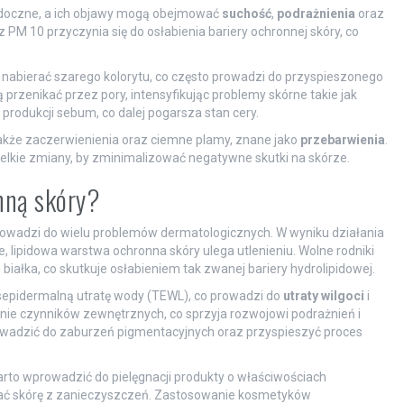
widoczne, a ich objawy mogą obejmować
suchość
,
podrażnienia
oraz
z PM 10 przyczynia się do osłabienia bariery ochronnej skóry, co
 nabierać szarego kolorytu, co często prowadzi do przyspieszonego
zenikać przez pory, intensyfikując problemy skórne takie jak
 produkcji sebum, co dalej pogarsza stan cery.
kże zaczerwienienia oraz ciemne plamy, znane jako
przebarwienia
.
elkie zmiany, by zminimalizować negatywne skutki na skórze.
nną skóry?
prowadzi do wielu problemów dermatologicznych. W wyniku działania
ie, lipidowa warstwa ochronna skóry ulega utlenieniu. Wolne rodniki
białka, co skutkuje osłabieniem tak zwanej bariery hydrolipidowej.
sepidermalną utratę wody (TEWL), co prowadzi do
utraty wilgoci
i
łanie czynników zewnętrznych, co sprzyja rozwojowi podrażnień i
owadzić do zaburzeń pigmentacyjnych oraz przyspieszyć proces
rto wprowadzić do pielęgnacji produkty o właściwościach
czać skórę z zanieczyszczeń. Zastosowanie kosmetyków