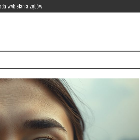
da wybielania zębów
i funkcjonalność do sypialni
idealny styl?
ego warto zrezygnować z szamponu?
kty relaksacyjne
i na co dzień