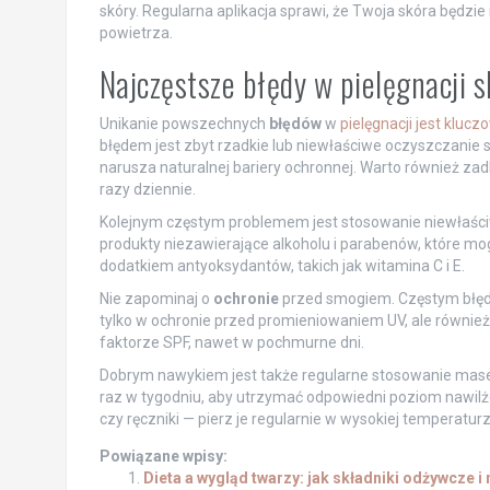
skóry. Regularna aplikacja sprawi, że Twoja skóra będ
powietrza.
Najczęstsze błędy w pielęgnacji 
Unikanie powszechnych
błędów
w
pielęgnacji jest klucz
błędem jest zbyt rzadkie lub niewłaściwe oczyszczanie sk
narusza naturalnej bariery ochronnej. Warto również zad
razy dziennie.
Kolejnym częstym problemem jest stosowanie niewłaści
produkty niezawierające alkoholu i parabenów, które mog
dodatkiem antyoksydantów, takich jak witamina C i E.
Nie zapominaj o
ochronie
przed smogiem. Częstym błęde
tylko w ochronie przed promieniowaniem UV, ale równie
faktorze SPF, nawet w pochmurne dni.
Dobrym nawykiem jest także regularne stosowanie masec
raz w tygodniu, aby utrzymać odpowiedni poziom nawilżen
czy ręczniki — pierz je regularnie w wysokiej temperaturz
Powiązane wpisy:
Dieta a wygląd twarzy: jak składniki odżywcze i