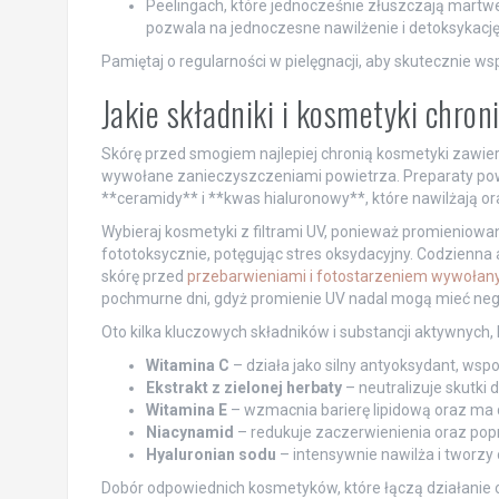
Peelingach, które jednocześnie złuszczają martwe
pozwala na jednoczesne nawilżenie i detoksykację
Pamiętaj o regularności w pielęgnacji, aby skutecznie wsp
Jakie składniki i kosmetyki chro
Skórę przed smogiem najlepiej chronią kosmetyki zawier
wywołane zanieczyszczeniami powietrza. Preparaty powi
**ceramidy** i **kwas hialuronowy**, które nawilżają o
Wybieraj kosmetyki z filtrami UV, ponieważ promieniowa
fototoksycznie, potęgując stres oksydacyjny. Codzienna a
skórę przed
przebarwieniami i fotostarzeniem wywoła
pochmurne dni, gdyż promienie UV nadal mogą mieć neg
Oto kilka kluczowych składników i substancji aktywnych,
Witamina C
– działa jako silny antyoksydant, ws
Ekstrakt z zielonej herbaty
– neutralizuje skutki 
Witamina E
– wzmacnia barierę lipidową oraz ma d
Niacynamid
– redukuje zaczerwienienia oraz popr
Hyaluronian sodu
– intensywnie nawilża i tworzy 
Dobór odpowiednich kosmetyków, które łączą działanie 