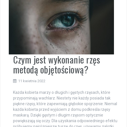
Czym jest wykonanie rzęs
metodą objętościową?
11 kwietnia 2022
Każda kobieta marzy o długich i gęstych rzęsach, które
przypominają wachlarz. Niestety nie każdy posiada tak
piękne rzęsy, które zapewniają głębokie spojrzenie. Niemal
każda kobieta przed wyjściem z domu podkreśla rzęsy
maskarą. Dzięki gęstym i długim rzęsom optycznie
powiększają się oczy. Dla uzyskania odpowiedniego efektu
próbujemy najróżniejsze tusze do rzęs, używamy zalotki