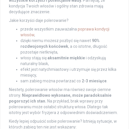
wszystkie korzyści i potencjalne wady.
Pamiętaj, że
kondycja Twoich włosów i ogólny stan zdrowia mają
decydujące znaczenie.
Jakie korzyści daje polerowanie?
przede wszystkim zauważalna
poprawa kondycji
włosów
,
dzięki niemu możesz pozbyć się nawet
90%
rozdwojonych końcówek
, a co istotne, długość
pozostaje nietknięta,
włosy stają się
aksamitnie miękkie
i odzyskują
naturalny blask,
efekt jest natychmiastowy i utrzymuje się przez kilka
miesięcy,
sam zabieg można powtarzać co
2-3 miesiące
.
Niestety, polerowanie włosów ma również swoje ciemne
strony.
Nieprawidłowo wykonane, może paradoksalnie
pogorszyć ich stan.
Na przykład, brak wprawy przy
polerowaniu może osłabić strukturę włosa. Dlatego tak
istotny jest wybór fryzjera z odpowiednim doświadczeniem.
Kiedy lepiej odpuścić sobie polerowanie? Istnieją sytuacje, w
których zabieg ten nie jest wskazany: