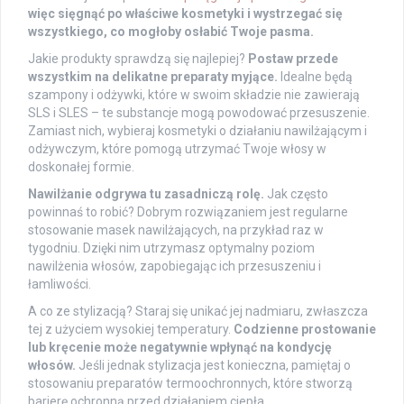
więc sięgnąć po właściwe kosmetyki i wystrzegać się
wszystkiego, co mogłoby osłabić Twoje pasma.
Jakie produkty sprawdzą się najlepiej?
Postaw przede
wszystkim na delikatne preparaty myjące.
Idealne będą
szampony i odżywki, które w swoim składzie nie zawierają
SLS i SLES – te substancje mogą powodować przesuszenie.
Zamiast nich, wybieraj kosmetyki o działaniu nawilżającym i
odżywczym, które pomogą utrzymać Twoje włosy w
doskonałej formie.
Nawilżanie odgrywa tu zasadniczą rolę.
Jak często
powinnaś to robić? Dobrym rozwiązaniem jest regularne
stosowanie masek nawilżających, na przykład raz w
tygodniu. Dzięki nim utrzymasz optymalny poziom
nawilżenia włosów, zapobiegając ich przesuszeniu i
łamliwości.
A co ze stylizacją? Staraj się unikać jej nadmiaru, zwłaszcza
tej z użyciem wysokiej temperatury.
Codzienne prostowanie
lub kręcenie może negatywnie wpłynąć na kondycję
włosów.
Jeśli jednak stylizacja jest konieczna, pamiętaj o
stosowaniu preparatów termoochronnych, które stworzą
barierę ochronną przed działaniem ciepła.