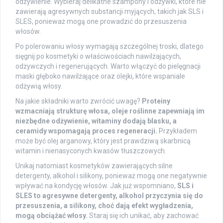
odżywienie. Wybieraj delikatne szampony i odżywki, które nie
zawierają agresywnych substancji myjących, takich jak SLS i
SLES, ponieważ mogą one prowadzić do przesuszenia
włosów.
Po polerowaniu włosy wymagają szczególnej troski, dlatego
sięgnij po kosmetyki o właściwościach nawilżających,
odżywczych i regenerujących. Warto włączyć do pielęgnacji
maski głęboko nawilżające oraz olejki, które wspaniale
odżywią włosy.
Na jakie składniki warto zwrócić uwagę?
Proteiny
wzmacniają strukturę włosa, oleje roślinne zapewniają im
niezbędne odżywienie, witaminy dodają blasku, a
ceramidy wspomagają proces regeneracji.
Przykładem
może być olej arganowy, który jest prawdziwą skarbnicą
witamin i nienasyconych kwasów tłuszczowych.
Unikaj natomiast kosmetyków zawierających silne
detergenty, alkohol i silikony, ponieważ mogą one negatywnie
wpływać na kondycję włosów. Jak już wspomniano,
SLS i
SLES to agresywne detergenty, alkohol przyczynia się do
przesuszenia, a silikony, choć dają efekt wygładzenia,
mogą obciążać włosy.
Staraj się ich unikać, aby zachować