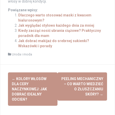
włosy w dobrej kondycji.
Powiązane wpisy:
Dlaczego warto stosować maski z kwasem
hialuronowym?
Jak wyglądać stylowo każdego dnia za mniej
Kiedy zacząć nosić ubrania ciążowe? Praktyczny
poradnik dla mam
Jak dobrać makijaż do srebrnej sukienki?
Wskazówki i porady
Uroda i moda
Post
←
KOLORY WŁOSÓW
PEELING MECHANICZNY
navigation
DLA CERY
– CO WARTO WIEDZIEĆ
NACZYNKOWEJ: JAK
O ZŁUSZCZANIU
DOBRAĆ IDEALNY
SKÓRY?
→
ODCIEŃ?