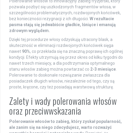
Polerowanie włosów to innowacyjny zabieg fryzjerski, który
pozwala pozbyć się uszkodzonych fragmentów włosa, w
szczególności problematycznych, rozdwojonych końcówek,
bez konieczności rezygnacji z ich długości.
W rezultacie
pasma stają się jedwabiście gładkie, lśniące i emanują
zdrowym wyglądem.
Dzięki tej procedurze włosy odzyskują utracony blask, a
skuteczność w eliminacji rozdwojonych końcówek sięga
nawet
90%
, co przekłada się na znaczną poprawę ich ogólnej
kondycji. Efekty utrzymują się przez okres od kilku tygodni do
nawet trzech miesięcy, a dla podtrzymania optymalnego
stanu włosów zabieg można powtarzać co
2-3 miesiące
.
Polerowanie to doskonałe rozwiązanie zwłaszcza dla
posiadaczek długich włosów, niezależnie od tego, czy są
proste, kręcone, czy też posiadają warstwową strukturę.
Zalety i wady polerowania włosów
oraz przeciwwskazania
Polerowanie włosów to zabieg, który zyskał popularność,
ale zanim się na niego zdecydujesz, warto rozważyć