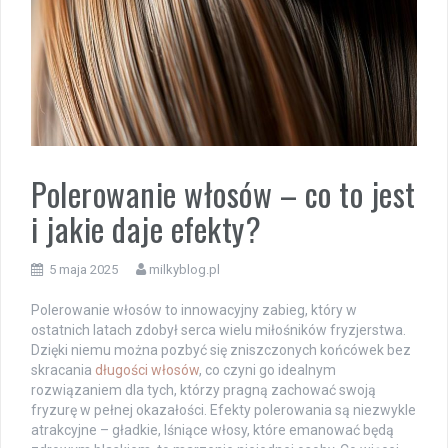
Polerowanie włosów – co to jest
i jakie daje efekty?
5 maja 2025
milkyblog.pl
Polerowanie włosów to innowacyjny zabieg, który w
ostatnich latach zdobył serca wielu miłośników fryzjerstwa.
Dzięki niemu można pozbyć się zniszczonych końcówek bez
skracania
długości włosów
, co czyni go idealnym
rozwiązaniem dla tych, którzy pragną zachować swoją
fryzurę w pełnej okazałości. Efekty polerowania są niezwykle
atrakcyjne – gładkie, lśniące włosy, które emanować będą