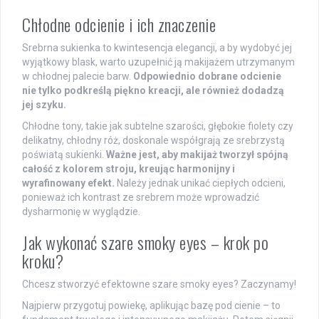
Chłodne odcienie i ich znaczenie
Srebrna sukienka to kwintesencja elegancji, a by wydobyć jej
wyjątkowy blask, warto uzupełnić ją makijażem utrzymanym
w chłodnej palecie barw.
Odpowiednio dobrane odcienie
nie tylko podkreślą piękno kreacji, ale również dodadzą
jej szyku.
Chłodne tony, takie jak subtelne szarości, głębokie fiolety czy
delikatny, chłodny róż, doskonale współgrają ze srebrzystą
poświatą sukienki.
Ważne jest, aby makijaż tworzył spójną
całość z kolorem stroju, kreując harmonijny i
wyrafinowany efekt.
Należy jednak unikać ciepłych odcieni,
ponieważ ich kontrast ze srebrem może wprowadzić
dysharmonię w wyglądzie.
Jak wykonać szare smoky eyes – krok po
kroku?
Chcesz stworzyć efektowne szare smoky eyes? Zaczynamy!
Najpierw przygotuj powiekę, aplikując bazę pod cienie – to