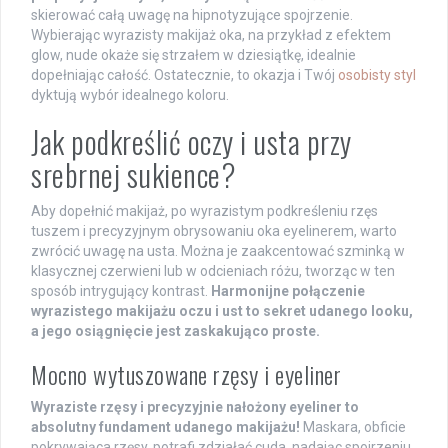
skierować całą uwagę na hipnotyzujące spojrzenie.
Wybierając wyrazisty makijaż oka, na przykład z efektem
glow, nude okaże się strzałem w dziesiątkę, idealnie
dopełniając całość. Ostatecznie, to okazja i Twój
osobisty styl
dyktują wybór idealnego koloru.
Jak podkreślić oczy i usta przy
srebrnej sukience?
Aby dopełnić makijaż, po wyrazistym podkreśleniu rzęs
tuszem i precyzyjnym obrysowaniu oka eyelinerem, warto
zwrócić uwagę na usta. Można je zaakcentować szminką w
klasycznej czerwieni lub w odcieniach różu, tworząc w ten
sposób intrygujący kontrast.
Harmonijne połączenie
wyrazistego makijażu oczu i ust to sekret udanego looku,
a jego osiągnięcie jest zaskakująco proste.
Mocno wytuszowane rzęsy i eyeliner
Wyraziste rzęsy i precyzyjnie nałożony eyeliner to
absolutny fundament udanego makijażu!
Maskara, obficie
pokrywająca rzęsy, potrafi zdziałać cuda, nadając spojrzeniu