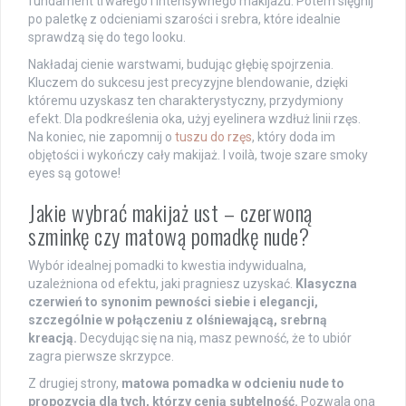
fundament trwałego i intensywnego makijażu. Potem sięgnij
po paletkę z odcieniami szarości i srebra, które idealnie
sprawdzą się do tego looku.
Nakładaj cienie warstwami, budując głębię spojrzenia.
Kluczem do sukcesu jest precyzyjne blendowanie, dzięki
któremu uzyskasz ten charakterystyczny, przydymiony
efekt. Dla podkreślenia oka, użyj eyelinera wzdłuż linii rzęs.
Na koniec, nie zapomnij o
tuszu do rzęs
, który doda im
objętości i wykończy cały makijaż. I voilà, twoje szare smoky
eyes są gotowe!
Jakie wybrać makijaż ust – czerwoną
szminkę czy matową pomadkę nude?
Wybór idealnej pomadki to kwestia indywidualna,
uzależniona od efektu, jaki pragniesz uzyskać.
Klasyczna
czerwień to synonim pewności siebie i elegancji,
szczególnie w połączeniu z olśniewającą, srebrną
kreacją.
Decydując się na nią, masz pewność, że to ubiór
zagra pierwsze skrzypce.
Z drugiej strony,
matowa pomadka w odcieniu nude to
propozycja dla tych, którzy cenią subtelność.
Pozwala ona