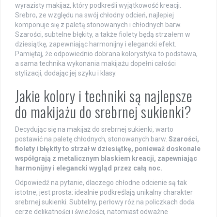
wyrazisty makijaż, który podkreśli wyjątkowość kreacji.
Srebro, ze względu na swój chłodny odcień, najlepiej
komponuje się z paletą stonowanych i chłodnych barw.
Szarości, subtelne błękity, a także fiolety będą strzałem w
dziesiątkę, zapewniając harmonijny i elegancki efekt.
Pamiętaj, że odpowiednio dobrana kolorystyka to podstawa,
a sama technika wykonania makijażu dopełni całości
stylizacji, dodając jej szyku i klasy.
Jakie kolory i techniki są najlepsze
do makijażu do srebrnej sukienki?
Decydując się na makijaż do srebrnej sukienki, warto
postawić na paletę chłodnych, stonowanych barw.
Szarości,
fiolety i błękity to strzał w dziesiątkę, ponieważ doskonale
współgrają z metalicznym blaskiem kreacji, zapewniając
harmonijny i elegancki wygląd przez całą noc.
Odpowiedź na pytanie, dlaczego chłodne odcienie są tak
istotne, jest prosta: idealnie podkreślają unikalny charakter
srebrnej sukienki. Subtelny, perłowy róż na policzkach doda
cerze delikatności i świeżości, natomiast odważne