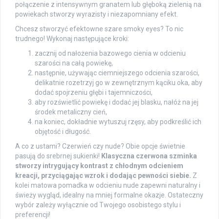
połączenie z intensywnym granatem lub głęboką zielenią na
powiekach stworzy wyrazisty i niezapomniany efekt.
Chcesz stworzyć efektowne szare smoky eyes? To nic
trudnego! Wykonaj następujące kroki:
zacznij od nałożenia bazowego cienia w odcieniu
szarości na całą powiekę,
następnie, używając ciemniejszego odcienia szarości,
delikatnie rozetrzyj go w zewnętrznym kąciku oka, aby
dodać spojrzeniu głębi i tajemniczości,
aby rozświetlić powiekę i dodać jej blasku, nałóż na jej
środek metaliczny cień,
na koniec, dokładnie wytuszuj rzęsy, aby podkreślić ich
objętość i długość.
A co z ustami? Czerwień czy nude? Obie opcje świetnie
pasują do srebrnej sukienki!
Klasyczna czerwona szminka
stworzy intrygujący kontrast z chłodnym odcieniem
kreacji, przyciągając wzrok i dodając pewności siebie.
Z
kolei matowa pomadka w odcieniu nude zapewni naturalny i
świeży wygląd, idealny na mniej formalne okazje. Ostateczny
wybór zależy wyłącznie od Twojego osobistego stylu i
preferencji!