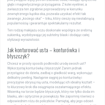
głębi i magnetycznego przyciągania. Z kolei eyeliner, a
zwłaszcza ten zgrabnie poprowadzony w kierunku
zewnętrznego kącika oka, pozwala uzyskać efekt tak
zwanego „kociego oka” – triku, który cieszy się niesłabnącą
popularnością i gwarantuje spektakularny rezultat.
Ten rodzaj makijażu oczu doskonale współgra ze srebrną
sukienką, wydobywając jej subtelny blask i dodając całej
stylizacji wyrazistości.
Jak konturować usta – konturówka i
błyszczyk?
Chcesz w prosty sposób podkreślić urodę swoich ust?
Wykorzystaj konturówkę i błyszczyk! Zanim jednak
przystąpisz do dzieła, zadbaj o gładkość warg, wykonując
delikatny peeling. Następnie sięgnij po konturówkę i
precyzyjnie obrysuj nią usta, modelując ich idealny kształt –
to kluczowy krok dla osiągnięcia oszałamiającego efektu.
Wisienką na torcie będzie błyszczyk, który nie tylko doda im
blasku, ale i optycznie je powiększy. Nie zapomnij również o
odpowiednim różu do policzków. Pamiętaj, aby jego odcień