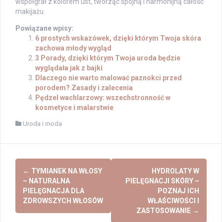
współgrał z kolorem ust, tworząc spójną i harmonijną całość
makijażu.
Powiązane wpisy:
6 prostych wskazówek, dzięki którym Twoja skóra
zachowa młody wygląd
3 Porady, dzięki którym Twoja uroda będzie
wyglądała jak z bajki
Dlaczego nie warto malować paznokci przed
porodem? Zasady i zalecenia
Pędzel wachlarzowy: wszechstronność w
kosmetyce i malarstwie
Uroda i moda
Post
←
TYMIANEK NA WŁOSY
HYDROLATY W
navigation
– NATURALNA
PIELĘGNACJI SKÓRY –
PIELĘGNACJA DLA
POZNAJ ICH
ZDROWSZYCH WŁOSÓW
WŁAŚCIWOŚCI I
ZASTOSOWANIE
→