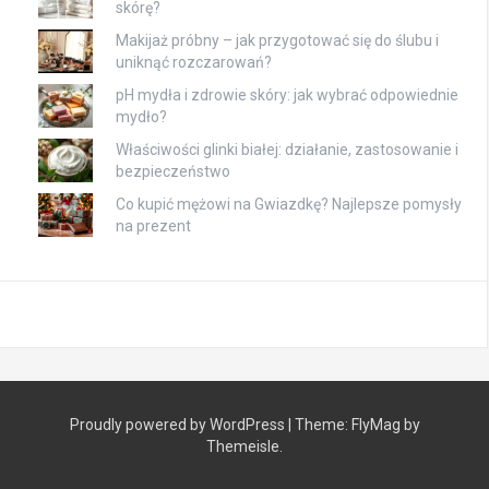
skórę?
Makijaż próbny – jak przygotować się do ślubu i
uniknąć rozczarowań?
pH mydła i zdrowie skóry: jak wybrać odpowiednie
mydło?
Właściwości glinki białej: działanie, zastosowanie i
bezpieczeństwo
Co kupić mężowi na Gwiazdkę? Najlepsze pomysły
na prezent
Proudly powered by WordPress
|
Theme:
FlyMag
by
Themeisle.