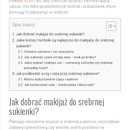
makijaż oczu
i ust, aby stworzyć spójną i zachwycającą
całość. Oto kilka sprawdzonych technik i wskazówek, które
pomogą Ci zabłysnąć w srebrze!
Spis treści
Jak dobrać makijaż do srebrnej sukienki?
Jakie kolory i techniki są najlepsze do makijażu do srebrnej
sukienki?
Chłodne odcienie i ich znaczenie
Jak wykonać szare smoky eyes – krok po kroku?
Jakie wybrać makijaż ust – czerwoną szminkę czy matową
pomadkę nude?
Jak podkreślić oczy i usta przy srebrnej sukience?
Mocno wytuszowane rzęsy i eyeliner
Jak konturować usta – konturówka i błyszczyk?
Jak dobrać makijaż do srebrnej
sukienki?
Planując wieczorne wyjście w srebrnej sukience, na przykład
zabawę sylwestrową czy wesele, warto postawić na