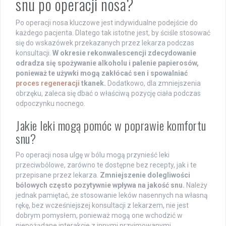
snu po operacji nosa?
Po operacji nosa kluczowe jest indywidualne podejście do
każdego pacjenta. Dlatego tak istotne jest, by ściśle stosować
się do wskazówek przekazanych przez lekarza podczas
konsultacji.
W okresie rekonwalescencji zdecydowanie
odradza się spożywanie alkoholu i palenie papierosów,
ponieważ te używki mogą zakłócać sen i spowalniać
proces regeneracji
tkanek.
Dodatkowo, dla zmniejszenia
obrzęku, zaleca się dbać o właściwą pozycję ciała podczas
odpoczynku nocnego.
Jakie leki mogą pomóc w poprawie komfortu
snu?
Po operacji nosa ulgę w bólu mogą przynieść leki
przeciwbólowe, zarówno te dostępne bez recepty, jak i te
przepisane przez lekarza.
Zmniejszenie dolegliwości
bólowych często pozytywnie wpływa na jakość snu.
Należy
jednak pamiętać, że stosowanie leków nasennych na własną
rękę, bez wcześniejszej konsultacji z lekarzem, nie jest
dobrym pomysłem, ponieważ mogą one wchodzić w
niepożądane interakcje z innymi przyjmowanymi