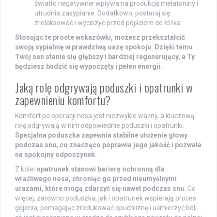
światło negatywnie wpływa na produkcję melatoniny i
utrudnia zasypianie. Dodatkowo, postaraj się
zrelaksować i wyciszyć przed pójściem do łóżka.
Stosując te proste wskazówki, możesz przekształcić
swoją sypialnię w prawdziwą oazę spokoju. Dzięki temu
Twój sen stanie się głębszy i bardziej regenerujący, a Ty
będziesz budzić się wypoczęty i pełen energii.
Jaką rolę odgrywają poduszki i opatrunki w
zapewnieniu komfortu?
Komfort po operacji nosa jest niezwykle ważny, a kluczową
rolę odgrywają w nim odpowiednie poduszki i opatrunki.
Specjalna poduszka zapewnia stabilne ułożenie głowy
podczas snu, co znacząco poprawia jego jakość i pozwala
na spokojny odpoczynek.
Z kolei
opatrunek stanowi barierę ochronną dla
wrażliwego nosa, chroniąc go przed nieumyślnymi
urazami, które mogą zdarzyć się nawet podczas snu.
Co
więcej, zarówno poduszka, jak i opatrunek wspierają proces
gojenia, pomagając zredukować opuchliznę i uśmierzyć ból,