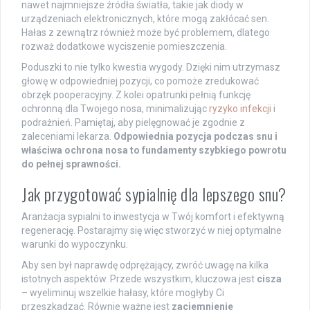
nawet najmniejsze źródła światła, takie jak diody w
urządzeniach elektronicznych, które mogą zakłócać sen.
Hałas z zewnątrz również może być problemem, dlatego
rozważ dodatkowe wyciszenie pomieszczenia.
Poduszki to nie tylko kwestia wygody. Dzięki nim utrzymasz
głowę w odpowiedniej pozycji, co pomoże zredukować
obrzęk pooperacyjny. Z kolei opatrunki pełnią funkcję
ochronną dla Twojego nosa, minimalizując
ryzyko infekcji
i
podrażnień. Pamiętaj, aby pielęgnować je zgodnie z
zaleceniami lekarza.
Odpowiednia pozycja podczas snu i
właściwa ochrona nosa to fundamenty szybkiego powrotu
do pełnej sprawności.
Jak przygotować sypialnię dla lepszego snu?
Aranżacja sypialni to inwestycja w Twój komfort i efektywną
regenerację. Postarajmy się więc stworzyć w niej optymalne
warunki do wypoczynku.
Aby sen był naprawdę odprężający, zwróć uwagę na kilka
istotnych aspektów. Przede wszystkim, kluczowa jest
cisza
– wyeliminuj wszelkie hałasy, które mogłyby Ci
przeszkadzać. Równie ważne jest
zaciemnienie