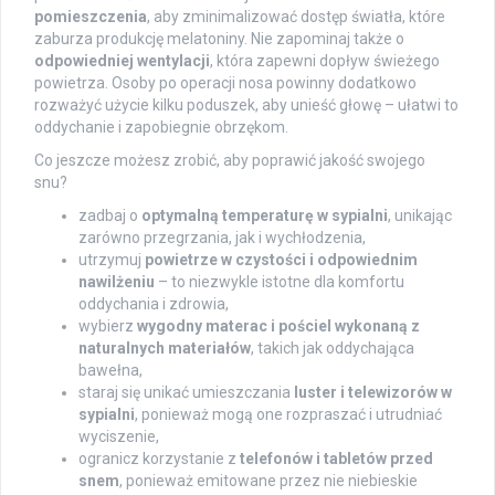
pomieszczenia
, aby zminimalizować dostęp światła, które
zaburza produkcję melatoniny. Nie zapominaj także o
odpowiedniej wentylacji
, która zapewni dopływ świeżego
powietrza. Osoby po operacji nosa powinny dodatkowo
rozważyć użycie kilku poduszek, aby unieść głowę – ułatwi to
oddychanie i zapobiegnie obrzękom.
Co jeszcze możesz zrobić, aby poprawić jakość swojego
snu?
zadbaj o
optymalną temperaturę w sypialni
, unikając
zarówno przegrzania, jak i wychłodzenia,
utrzymuj
powietrze w czystości i odpowiednim
nawilżeniu
– to niezwykle istotne dla komfortu
oddychania i zdrowia,
wybierz
wygodny materac i pościel wykonaną z
naturalnych materiałów
, takich jak oddychająca
bawełna,
staraj się unikać umieszczania
luster i telewizorów w
sypialni
, ponieważ mogą one rozpraszać i utrudniać
wyciszenie,
ogranicz korzystanie z
telefonów i tabletów przed
snem
, ponieważ emitowane przez nie niebieskie