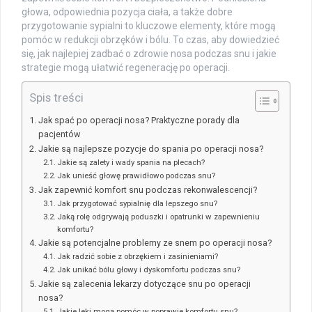
głowa, odpowiednia pozycja ciała, a także dobre
przygotowanie sypialni to kluczowe elementy, które mogą
pomóc w redukcji obrzęków i bólu. To czas, aby dowiedzieć
się, jak najlepiej zadbać o zdrowie nosa podczas snu i jakie
strategie mogą ułatwić regenerację po operacji.
Spis treści
Jak spać po operacji nosa? Praktyczne porady dla
pacjentów
Jakie są najlepsze pozycje do spania po operacji nosa?
Jakie są zalety i wady spania na plecach?
Jak unieść głowę prawidłowo podczas snu?
Jak zapewnić komfort snu podczas rekonwalescencji?
Jak przygotować sypialnię dla lepszego snu?
Jaką rolę odgrywają poduszki i opatrunki w zapewnieniu
komfortu?
Jakie są potencjalne problemy ze snem po operacji nosa?
Jak radzić sobie z obrzękiem i zasinieniami?
Jak unikać bólu głowy i dyskomfortu podczas snu?
Jakie są zalecenia lekarzy dotyczące snu po operacji
nosa?
Jakie leki mogą pomóc w poprawie komfortu snu?