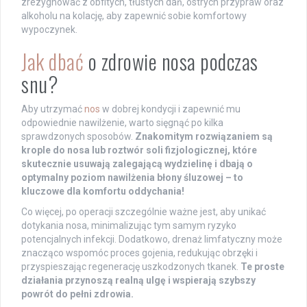
zrezygnować z obfitych, tłustych dań, ostrych przypraw oraz
alkoholu na kolację, aby zapewnić sobie komfortowy
wypoczynek.
Jak dbać
o zdrowie nosa podczas
snu?
Aby utrzymać
nos
w dobrej kondycji i zapewnić mu
odpowiednie nawilżenie, warto sięgnąć po kilka
sprawdzonych sposobów.
Znakomitym rozwiązaniem są
krople do nosa lub roztwór soli fizjologicznej, które
skutecznie usuwają zalegającą wydzielinę i dbają o
optymalny poziom nawilżenia błony śluzowej – to
kluczowe dla komfortu oddychania!
Co więcej, po operacji szczególnie ważne jest, aby unikać
dotykania nosa, minimalizując tym samym ryzyko
potencjalnych infekcji. Dodatkowo, drenaż limfatyczny może
znacząco wspomóc proces gojenia, redukując obrzęki i
przyspieszając regenerację uszkodzonych tkanek.
Te proste
działania przynoszą realną ulgę i wspierają szybszy
powrót do pełni zdrowia.