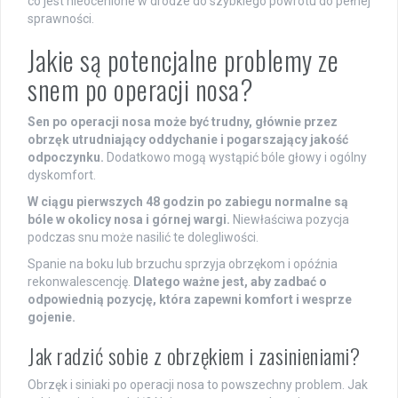
co jest nieocenione w drodze do szybkiego powrotu do pełnej
sprawności.
Jakie są potencjalne problemy ze
snem po operacji nosa?
Sen po operacji nosa może być trudny, głównie przez
obrzęk utrudniający oddychanie i pogarszający jakość
odpoczynku.
Dodatkowo mogą wystąpić bóle głowy i ogólny
dyskomfort.
W ciągu pierwszych 48 godzin po zabiegu normalne są
bóle w okolicy nosa i górnej wargi.
Niewłaściwa pozycja
podczas snu może nasilić te dolegliwości.
Spanie na boku lub brzuchu sprzyja obrzękom i opóźnia
rekonwalescencję.
Dlatego ważne jest, aby zadbać o
odpowiednią pozycję, która zapewni komfort i wesprze
gojenie.
Jak radzić sobie z obrzękiem i zasinieniami?
Obrzęk i siniaki po operacji nosa to powszechny problem. Jak