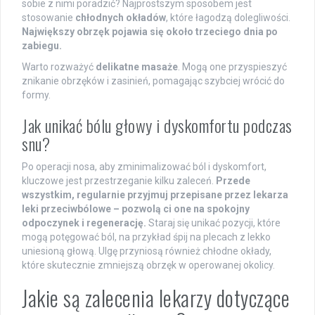
sobie z nimi poradzić? Najprostszym sposobem jest
stosowanie
chłodnych okładów
, które łagodzą dolegliwości.
Największy obrzęk pojawia się około trzeciego dnia po
zabiegu.
Warto rozważyć
delikatne masaże
. Mogą one przyspieszyć
znikanie obrzęków i zasinień, pomagając szybciej wrócić do
formy.
Jak unikać bólu głowy i dyskomfortu podczas
snu?
Po operacji nosa, aby zminimalizować ból i dyskomfort,
kluczowe jest przestrzeganie kilku zaleceń.
Przede
wszystkim, regularnie przyjmuj przepisane przez lekarza
leki przeciwbólowe – pozwolą ci one na spokojny
odpoczynek i regenerację.
Staraj się unikać pozycji, które
mogą potęgować ból, na przykład śpij na plecach z lekko
uniesioną głową. Ulgę przyniosą również chłodne okłady,
które skutecznie zmniejszą obrzęk w operowanej okolicy.
Jakie są zalecenia lekarzy dotyczące