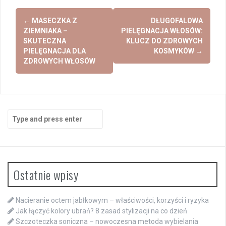
Post
←
MASECZKA Z
DŁUGOFALOWA
navigation
ZIEMNIAKA –
PIELĘGNACJA WŁOSÓW:
SKUTECZNA
KLUCZ DO ZDROWYCH
PIELĘGNACJA DLA
KOSMYKÓW
→
ZDROWYCH WŁOSÓW
Search
for:
Ostatnie wpisy
Nacieranie octem jabłkowym – właściwości, korzyści i ryzyka
Jak łączyć kolory ubrań? 8 zasad stylizacji na co dzień
Szczoteczka soniczna – nowoczesna metoda wybielania