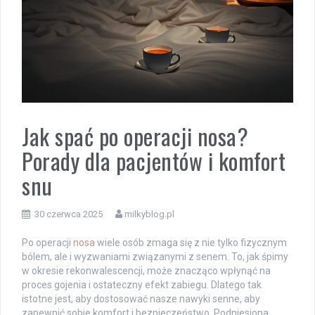
Jak spać po operacji nosa?
Porady dla pacjentów i komfort
snu
30 czerwca 2025
milkyblog.pl
Po operacji
nosa
wiele osób zmaga się z nie tylko fizycznym
bólem, ale i wyzwaniami związanymi z senem. To, jak śpimy
w okresie rekonwalescencji, może znacząco wpłynąć na
proces gojenia i ostateczny efekt zabiegu. Dlatego tak
istotne jest, aby dostosować nasze nawyki senne, aby
zapewnić sobie komfort i bezpieczeństwo. Podniesiona