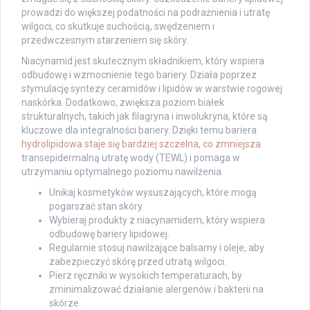
prowadzi do większej podatności na podrażnienia i utratę
wilgoci, co skutkuje suchością, swędzeniem i
przedwczesnym starzeniem się skóry.
Niacynamid jest skutecznym składnikiem, który wspiera
odbudowę i wzmocnienie tego bariery. Działa poprzez
stymulację syntezy ceramidów i lipidów w warstwie rogowej
naskórka. Dodatkowo, zwiększa poziom białek
strukturalnych, takich jak filagryna i inwolukryna, które są
kluczowe dla integralności bariery. Dzięki temu bariera
hydrolipidowa staje się bardziej szczelna, co zmniejsza
transepidermalną utratę wody (TEWL) i pomaga w
utrzymaniu optymalnego poziomu nawilżenia.
Unikaj kosmetyków wysuszających, które mogą
pogarszać stan skóry.
Wybieraj produkty z niacynamidem, który wspiera
odbudowę bariery lipidowej.
Regularnie stosuj nawilżające balsamy i oleje, aby
zabezpieczyć skórę przed utratą wilgoci.
Pierz ręczniki w wysokich temperaturach, by
zminimalizować działanie alergenów i bakterii na
skórze.