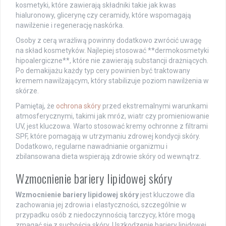
kosmetyki, które zawierają składniki takie jak kwas
hialuronowy, glicerynę czy ceramidy, które wspomagają
nawilżenie i regenerację naskórka.
Osoby z cerą wrażliwą powinny dodatkowo zwrócić uwagę
na skład kosmetyków. Najlepiej stosować **dermokosmetyki
hipoalergiczne**, które nie zawierają substancji drażniących.
Po demakijażu każdy typ cery powinien być traktowany
kremem nawilżającym, który stabilizuje poziom nawilżenia w
skórze.
Pamiętaj, że
ochrona skóry
przed ekstremalnymi warunkami
atmosferycznymi, takimi jak mróz, wiatr czy promieniowanie
UV, jest kluczowa. Warto stosować kremy ochronne z filtrami
SPF, które pomagają w utrzymaniu zdrowej kondycji skóry.
Dodatkowo, regularne nawadnianie organizmu i
zbilansowana dieta wspierają zdrowie skóry od wewnątrz.
Wzmocnienie bariery lipidowej skóry
Wzmocnienie bariery lipidowej skóry
jest kluczowe dla
zachowania jej zdrowia i elastyczności, szczególnie w
przypadku osób z niedoczynnością tarczycy, które mogą
zmagać się z suchością skóry. Uszkodzenie bariery lipidowej