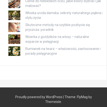
Cienie do niebieskich oczu: jakie kolory wybrać i jak
malować?
Włoska uroda damska: sekrety naturalnego piękna i
stylu życia
Skuteczne metody na szybkie pozbycie się
pryszcza: poradnik
Wcierka z goździków na włosy – naturalne
wsparcie w pielęgnacji
Rumianek na twarz – właściwości, zastosowanie i
porady pielęgnacyjne
Proudly powered by WordPress
|
Theme:
FlyMag
by
Themeisle.