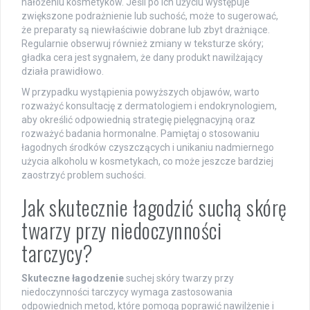
nałożeniu kosmetyków. Jeśli po ich użyciu występuje
zwiększone podrażnienie lub suchość, może to sugerować,
że preparaty są niewłaściwie dobrane lub zbyt drażniące.
Regularnie obserwuj również zmiany w teksturze skóry;
gładka cera jest sygnałem, że dany produkt nawilżający
działa prawidłowo.
W przypadku wystąpienia powyższych objawów, warto
rozważyć konsultację z dermatologiem i endokrynologiem,
aby określić odpowiednią strategię pielęgnacyjną oraz
rozważyć badania hormonalne. Pamiętaj o stosowaniu
łagodnych środków czyszczących i unikaniu nadmiernego
użycia alkoholu w kosmetykach, co może jeszcze bardziej
zaostrzyć problem suchości.
Jak skutecznie łagodzić suchą skórę
twarzy przy niedoczynności
tarczycy?
Skuteczne łagodzenie
suchej skóry twarzy przy
niedoczynności tarczycy wymaga zastosowania
odpowiednich metod, które pomogą poprawić nawilżenie i