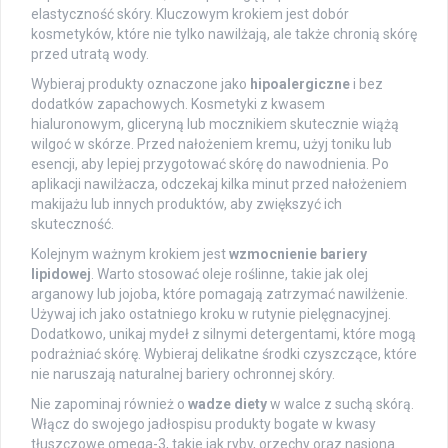
elastyczność skóry. Kluczowym krokiem jest dobór
kosmetyków, które nie tylko nawilżają, ale także chronią skórę
przed utratą wody.
Wybieraj produkty oznaczone jako
hipoalergiczne
i bez
dodatków zapachowych. Kosmetyki z kwasem
hialuronowym, gliceryną lub mocznikiem skutecznie wiążą
wilgoć w skórze. Przed nałożeniem kremu, użyj toniku lub
esencji, aby lepiej przygotować skórę do nawodnienia. Po
aplikacji nawilżacza, odczekaj kilka minut przed nałożeniem
makijażu lub innych produktów, aby zwiększyć ich
skuteczność.
Kolejnym ważnym krokiem jest
wzmocnienie bariery
lipidowej
. Warto stosować oleje roślinne, takie jak olej
arganowy lub jojoba, które pomagają zatrzymać nawilżenie.
Używaj ich jako ostatniego kroku w rutynie pielęgnacyjnej.
Dodatkowo, unikaj mydeł z silnymi detergentami, które mogą
podrażniać skórę. Wybieraj delikatne środki czyszczące, które
nie naruszają naturalnej bariery ochronnej skóry.
Nie zapominaj również o
wadze diety
w walce z suchą skórą.
Włącz do swojego jadłospisu produkty bogate w kwasy
tłuszczowe omega-3, takie jak ryby, orzechy oraz nasiona.