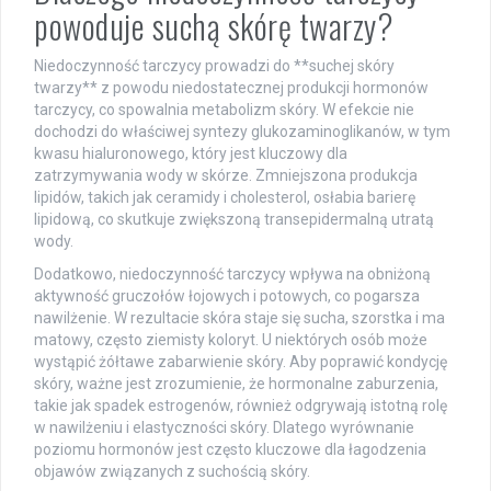
powoduje suchą skórę twarzy?
Niedoczynność tarczycy prowadzi do **suchej skóry
twarzy** z powodu niedostatecznej produkcji hormonów
tarczycy, co spowalnia metabolizm skóry. W efekcie nie
dochodzi do właściwej syntezy glukozaminoglikanów, w tym
kwasu hialuronowego, który jest kluczowy dla
zatrzymywania wody w skórze. Zmniejszona produkcja
lipidów, takich jak ceramidy i cholesterol, osłabia barierę
lipidową, co skutkuje zwiększoną transepidermalną utratą
wody.
Dodatkowo, niedoczynność tarczycy wpływa na obniżoną
aktywność gruczołów łojowych i potowych, co pogarsza
nawilżenie. W rezultacie skóra staje się sucha, szorstka i ma
matowy, często ziemisty koloryt. U niektórych osób może
wystąpić żółtawe zabarwienie skóry. Aby poprawić kondycję
skóry, ważne jest zrozumienie, że hormonalne zaburzenia,
takie jak spadek estrogenów, również odgrywają istotną rolę
w nawilżeniu i elastyczności skóry. Dlatego wyrównanie
poziomu hormonów jest często kluczowe dla łagodzenia
objawów związanych z suchością skóry.