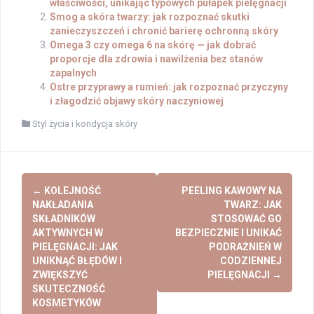
właściwości, unikając typowych pułapek pielęgnacji
Smog a skóra twarzy: jak rozpoznać skutki
zanieczyszczeń i chronić barierę ochronną skóry
Omega 3 czy omega 6 na skórę — jak dobrać
proporcje dla zdrowia i nawilżenia bez stanów
zapalnych
Ostre przyprawy a rumień: jak rozpoznać przyczyny
i złagodzić objawy skóry naczyniowej
Styl życia i kondycja skóry
Post
←
KOLEJNOŚĆ
PEELING KAWOWY NA
navigation
NAKŁADANIA
TWARZ: JAK
SKŁADNIKÓW
STOSOWAĆ GO
AKTYWNYCH W
BEZPIECZNIE I UNIKAĆ
PIELĘGNACJI: JAK
PODRAŻNIEŃ W
UNIKNĄĆ BŁĘDÓW I
CODZIENNEJ
ZWIĘKSZYĆ
PIELĘGNACJI
→
SKUTECZNOŚĆ
KOSMETYKÓW