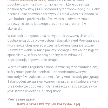
podstawowych testów hormonalnych, które obejmują
poziom tyroksyny (T4) i hormonu tyreotropowego (TSH), aby
ocenić funkcjonowanie tarczycy. Szeroki wachlarz badań, w
tym badania poziomu lipidów i witamin, również może
przyczynić się do lepszego zrozumienia problemów
skórnych.
W ramach ubezpieczenia na wypadek poważnych chorób
dostępne są dodatkowe usługi, takie jak Pakiet Pre-diagnoza,
który może obejmować wczesne badania diagnostyczne.
Zainwestowanie w takie pakiety pomaga uzyskać dostęp do
specjalistów, którzy ocenią obecny stan zdrowia i
zaproponują odpowiednie terapie.
Warto również regularnie konsultować się z dermatologiem,
który może pomóc ocenić skuteczność stosowanych
kosmetyków i zalecić bardziej efektywne metody pielęgnacji.
Takie podejście sprzyja wzmocnieniu bariery lipidowej skóry
oraz doborze odpowiednich nawilżaczy i natłuszczaczy, co
jest istotne w leczeniu suchej skóry.
Powiązane wpisy:
Kawa a skóra twarzy: jak korzystać z jej