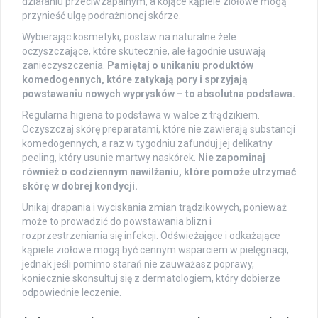
działaniu przeciwzapalnym, a kojące kąpiele ziołowe mogą
przynieść ulgę podrażnionej skórze.
Wybierając kosmetyki, postaw na naturalne żele
oczyszczające, które skutecznie, ale łagodnie usuwają
zanieczyszczenia.
Pamiętaj o unikaniu produktów
komedogennych, które zatykają pory i sprzyjają
powstawaniu nowych wyprysków – to absolutna podstawa.
Regularna higiena to podstawa w walce z trądzikiem.
Oczyszczaj skórę preparatami, które nie zawierają substancji
komedogennych, a raz w tygodniu zafunduj jej delikatny
peeling, który usunie martwy naskórek.
Nie zapominaj
również o codziennym nawilżaniu, które pomoże utrzymać
skórę w dobrej kondycji.
Unikaj drapania i wyciskania zmian trądzikowych, ponieważ
może to prowadzić do powstawania blizn i
rozprzestrzeniania się infekcji. Odświeżające i odkażające
kąpiele ziołowe mogą być cennym wsparciem w pielęgnacji,
jednak jeśli pomimo starań nie zauważasz poprawy,
koniecznie skonsultuj się z dermatologiem, który dobierze
odpowiednie leczenie.