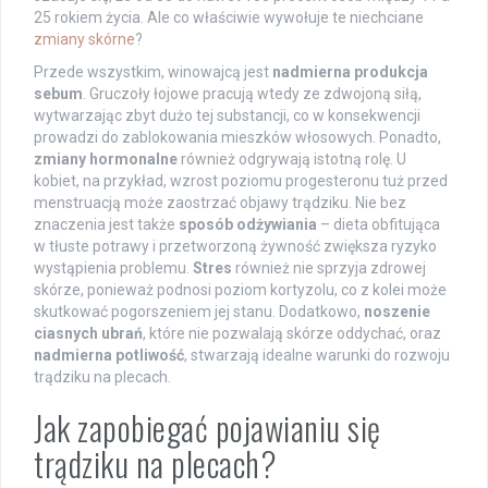
25 rokiem życia. Ale co właściwie wywołuje te niechciane
zmiany skórne
?
Przede wszystkim, winowajcą jest
nadmierna produkcja
sebum
. Gruczoły łojowe pracują wtedy ze zdwojoną siłą,
wytwarzając zbyt dużo tej substancji, co w konsekwencji
prowadzi do zablokowania mieszków włosowych. Ponadto,
zmiany hormonalne
również odgrywają istotną rolę. U
kobiet, na przykład, wzrost poziomu progesteronu tuż przed
menstruacją może zaostrzać objawy trądziku. Nie bez
znaczenia jest także
sposób odżywiania
– dieta obfitująca
w tłuste potrawy i przetworzoną żywność zwiększa ryzyko
wystąpienia problemu.
Stres
również nie sprzyja zdrowej
skórze, ponieważ podnosi poziom kortyzolu, co z kolei może
skutkować pogorszeniem jej stanu. Dodatkowo,
noszenie
ciasnych ubrań
, które nie pozwalają skórze oddychać, oraz
nadmierna potliwość
, stwarzają idealne warunki do rozwoju
trądziku na plecach.
Jak zapobiegać pojawianiu się
trądziku na plecach?