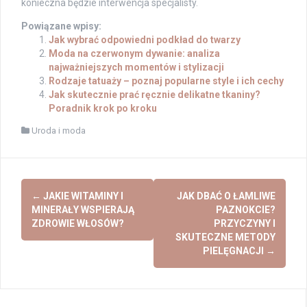
konieczna będzie interwencja specjalisty.
Powiązane wpisy:
Jak wybrać odpowiedni podkład do twarzy
Moda na czerwonym dywanie: analiza
najważniejszych momentów i stylizacji
Rodzaje tatuaży – poznaj popularne style i ich cechy
Jak skutecznie prać ręcznie delikatne tkaniny?
Poradnik krok po kroku
Uroda i moda
Post
←
JAKIE WITAMINY I
JAK DBAĆ O ŁAMLIWE
navigation
MINERAŁY WSPIERAJĄ
PAZNOKCIE?
ZDROWIE WŁOSÓW?
PRZYCZYNY I
SKUTECZNE METODY
PIELĘGNACJI
→