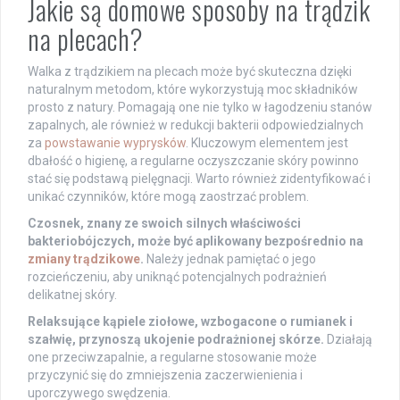
Jakie są domowe sposoby na trądzik
na plecach?
Walka z trądzikiem na plecach może być skuteczna dzięki
naturalnym metodom, które wykorzystują moc składników
prosto z natury. Pomagają one nie tylko w łagodzeniu stanów
zapalnych, ale również w redukcji bakterii odpowiedzialnych
za
powstawanie wyprysków
. Kluczowym elementem jest
dbałość o higienę, a regularne oczyszczanie skóry powinno
stać się podstawą pielęgnacji. Warto również zidentyfikować i
unikać czynników, które mogą zaostrzać problem.
Czosnek, znany ze swoich silnych właściwości
bakteriobójczych, może być aplikowany bezpośrednio na
zmiany trądzikowe
.
Należy jednak pamiętać o jego
rozcieńczeniu, aby uniknąć potencjalnych podrażnień
delikatnej skóry.
Relaksujące kąpiele ziołowe, wzbogacone o rumianek i
szałwię, przynoszą ukojenie podrażnionej skórze.
Działają
one przeciwzapalnie, a regularne stosowanie może
przyczynić się do zmniejszenia zaczerwienienia i
uporczywego swędzenia.