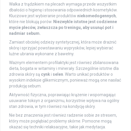
Walka z trądzikiem na plecach wymaga przede wszystkim
dbałości o higienę i stosowania odpowiednich kosmetyków.
Kluczowe jest wybieranie produktów
niekomedogennych
,
które nie blokują porów.
Niezwykle istotne jest codzienne
mycie pleców, zwłaszcza po treningu, aby usunąć pot i
nadmiar sebum.
Zamiast obcisłej odzieży syntetycznej, która może drażnić
skórę i sprzyjać powstawaniu wyprysków, lepiej wybierać
luźne ubrania wykonane z bawełny.
Ważnym elementem profilaktyki jest również zbilansowana
dieta, bogata w witaminy i minerały. Szczególnie istotne dla
zdrowia skóry są
cynk
i
selen
. Warto unikać produktów o
wysokim indeksie glikemicznym, ponieważ mogą one nasilać
produkcję sebum.
Aktywność fizyczna, poprawiając krążenie i wspomagając
usuwanie toksyn z organizmu, korzystnie wpływa na ogólny
stan zdrowia, w tym również na kondycję skóry.
Nie bez znaczenia jest również radzenie sobie ze stresem,
który może pogłębiać problemy skórne. Pomocne mogą
okazać się techniki relaksacyjne, takie jak medytacja.