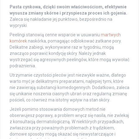
Pasta cynkowa, dzięki swoim właściwościom, efektywnie
wysusza zmiany skórne i przyspiesza proces ich gojenia.
Zaleca się nakładanie jej punktowo, bezpośrednio na
wypryski.
Peelingi stanowią cenne wsparcie w usuwaniu
martwych
komórek
naskórka, pomagając odblokować zatkane pory.
Delikatne zabiegi, wykonywane raz w tygodniu, mogą
znacząco poprawić kondycję skóry. Należy jednak
wystrzegać się agresywnych peelingów, które mogą wywołać
podrażnienia.
Utrzymanie czystości pleców jest niezwykle ważne, dlatego
warto myć je delikatnymi preparatami, najlepiej tymi, które
nie zawierają substancji komedogennych. Dodatkowo, zaleca
się unikanie noszenia ciasnych ubrań oraz regularną zmianę
pościeli, co również ma istotny wpływ na stan skóry.
Jeżeli pomimo stosowania domowych metod nie
obserwujesz poprawy, a problem wręcz się nasila, nie zwlekaj
z konsultacją dermatologiczną. W niektórych przypadkach,
zwłaszcza przy poważnych problemach z trądzikiem,
domowe sposoby mogą okazać się niewystarczające i