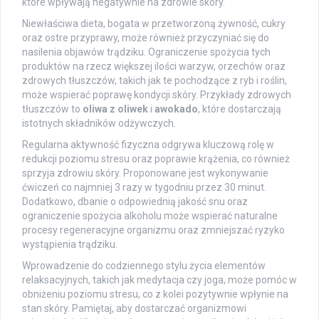
które wpływają negatywnie na zdrowie skóry.
Niewłaściwa dieta, bogata w przetworzoną żywność, cukry
oraz ostre przyprawy, może również przyczyniać się do
nasilenia objawów trądziku. Ograniczenie spożycia tych
produktów na rzecz większej ilości warzyw, orzechów oraz
zdrowych tłuszczów, takich jak te pochodzące z ryb i roślin,
może wspierać poprawę kondycji skóry. Przykłady zdrowych
tłuszczów to
oliwa z oliwek
i
awokado
, które dostarczają
istotnych składników odżywczych.
Regularna aktywność fizyczna odgrywa kluczową rolę w
redukcji poziomu stresu oraz poprawie krążenia, co również
sprzyja zdrowiu skóry. Proponowane jest wykonywanie
ćwiczeń co najmniej 3 razy w tygodniu przez 30 minut.
Dodatkowo, dbanie o odpowiednią jakość snu oraz
ograniczenie spożycia alkoholu może wspierać naturalne
procesy regeneracyjne organizmu oraz zmniejszać ryzyko
wystąpienia trądziku.
Wprowadzenie do codziennego stylu życia elementów
relaksacyjnych, takich jak medytacja czy joga, może pomóc w
obniżeniu poziomu stresu, co z kolei pozytywnie wpłynie na
stan skóry. Pamiętaj, aby dostarczać organizmowi