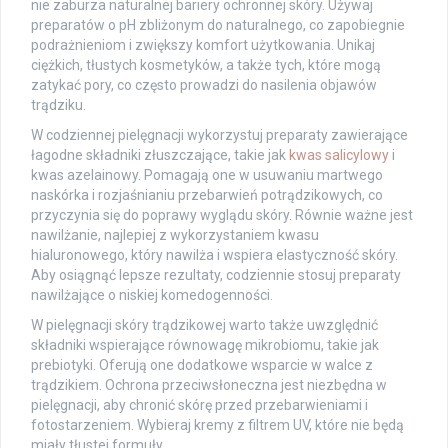
nie zaburza naturalnej bariery ochronnej skóry. Używaj
preparatów o pH zbliżonym do naturalnego, co zapobiegnie
podrażnieniom i zwiększy komfort użytkowania. Unikaj
ciężkich, tłustych kosmetyków, a także tych, które mogą
zatykać pory, co często prowadzi do nasilenia objawów
trądziku.
W codziennej pielęgnacji wykorzystuj preparaty zawierające
łagodne składniki złuszczające, takie jak
kwas salicylowy
i
kwas azelainowy. Pomagają one w usuwaniu martwego
naskórka i rozjaśnianiu przebarwień potrądzikowych, co
przyczynia się do poprawy wyglądu skóry. Równie ważne jest
nawilżanie, najlepiej z wykorzystaniem kwasu
hialuronowego, który nawilża i wspiera elastyczność skóry.
Aby osiągnąć lepsze rezultaty, codziennie stosuj preparaty
nawilżające o niskiej komedogenności.
W pielęgnacji skóry trądzikowej warto także uwzględnić
składniki wspierające równowagę mikrobiomu, takie jak
prebiotyki. Oferują one dodatkowe wsparcie w walce z
trądzikiem. Ochrona przeciwsłoneczna jest niezbędna w
pielęgnacji, aby chronić skórę przed przebarwieniami i
fotostarzeniem. Wybieraj kremy z filtrem UV, które nie będą
miały tłustej formuły.