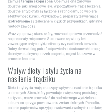
zajmuje
terapia skojarzona
. Obejmuje ona zarówno
doustne, jak i miejscowe leki. W początkowej fazie leczenia,
doustne antybiotyki są łączone z retinoidami, co wspiera
efektywność kuracji. Przykładowo, preparaty zawierające
izotretynoinę
są zalecane w ciężkich przypadkach, gdy inne
metody zawodzą.
Wraz z poprawą stanu skóry, można stopniowo przechodzić
na preparaty miejscowe. Stosowane są wtedy leki
zawierające antybiotyki, retinoidy czy nadtlenek benzoilu.
Dobry dermatolog potrafi odpowiednio dostosować terapię
do indywidualnych potrzeb pacjenta, co jest kluczowe w
procesie leczenia.
Wpływ diety i stylu życia na
nasilenie trądziku
Dieta
i styl życia mają znaczący wpływ na nasilenie trądziku
u dorosłych. Stres, który powoduje zwiększoną produkcję
kortyzolu, może prowadzić do nadmiernego wydzielania
sebum, co sprzyja powstawaniu zmian skórnych. Ponadto,
palenie papierosów sprzyja powstawaniu wolnych rodników,