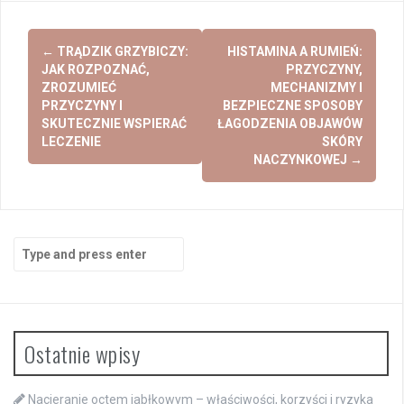
Post
←
TRĄDZIK GRZYBICZY:
HISTAMINA A RUMIEŃ:
navigation
JAK ROZPOZNAĆ,
PRZYCZYNY,
ZROZUMIEĆ
MECHANIZMY I
PRZYCZYNY I
BEZPIECZNE SPOSOBY
SKUTECZNIE WSPIERAĆ
ŁAGODZENIA OBJAWÓW
LECZENIE
SKÓRY
NACZYNKOWEJ
→
Search
for:
Ostatnie wpisy
Nacieranie octem jabłkowym – właściwości, korzyści i ryzyka