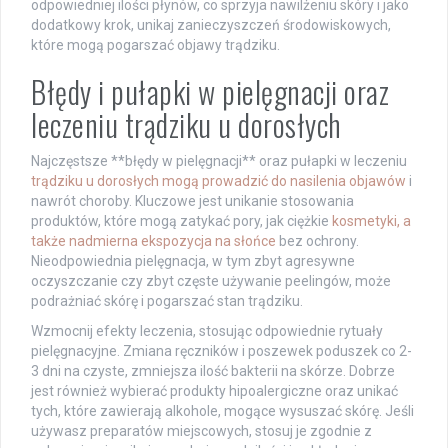
odpowiedniej ilości płynów, co sprzyja nawilżeniu skóry i jako
dodatkowy krok, unikaj zanieczyszczeń środowiskowych,
które mogą pogarszać objawy trądziku.
Błędy i pułapki w pielęgnacji oraz
leczeniu trądziku u dorosłych
Najczęstsze **błędy w pielęgnacji** oraz pułapki w leczeniu
trądziku u dorosłych mogą prowadzić do nasilenia objawów
i
nawrót choroby. Kluczowe jest unikanie stosowania
produktów, które mogą zatykać pory, jak ciężkie
kosmetyki, a
także nadmierna ekspozycja na słońce
bez ochrony.
Nieodpowiednia pielęgnacja, w tym zbyt agresywne
oczyszczanie czy zbyt częste używanie peelingów, może
podrażniać skórę i pogarszać stan trądziku.
Wzmocnij efekty leczenia, stosując odpowiednie rytuały
pielęgnacyjne. Zmiana ręczników i poszewek poduszek co 2-
3 dni na czyste, zmniejsza ilość bakterii na skórze. Dobrze
jest również wybierać produkty hipoalergiczne oraz unikać
tych, które zawierają alkohole, mogące wysuszać skórę. Jeśli
używasz preparatów miejscowych, stosuj je zgodnie z