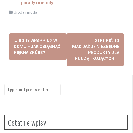
porady i metody
Uroda i moda
Post
←
BODY WRAPPING W
CO KUPIĆ DO
navigation
DOMU – JAK OSIĄGNĄĆ
MAKIJAŻU? NIEZBĘDNE
PIĘKNĄ SKÓRĘ?
PRODUKTY DLA
POCZĄTKUJĄCYCH
→
Search
for:
Ostatnie wpisy