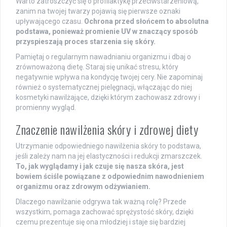
Warto zatroszczyć się o profilaktykę przeciwstarzeniową,
zanim na twojej twarzy pojawią się pierwsze oznaki
upływającego czasu.
Ochrona przed słońcem to absolutna
podstawa, ponieważ promienie UV w znaczący sposób
przyspieszają proces starzenia się skóry.
Pamiętaj o regularnym nawadnianiu organizmu i dbaj o
zrównoważoną dietę. Staraj się unikać stresu, który
negatywnie wpływa na kondycję twojej cery. Nie zapominaj
również o systematycznej pielęgnacji, włączając do niej
kosmetyki nawilżające, dzięki którym zachowasz zdrowy i
promienny wygląd.
Znaczenie nawilżenia skóry i zdrowej diety
Utrzymanie odpowiedniego nawilżenia skóry to podstawa,
jeśli zależy nam na jej elastyczności i redukcji zmarszczek.
To, jak wyglądamy i jak czuje się nasza skóra, jest
bowiem ściśle powiązane z odpowiednim nawodnieniem
organizmu oraz zdrowym odżywianiem.
Dlaczego nawilżanie odgrywa tak ważną rolę? Przede
wszystkim, pomaga zachować sprężystość skóry, dzięki
czemu prezentuje się ona młodziej i staje się bardziej