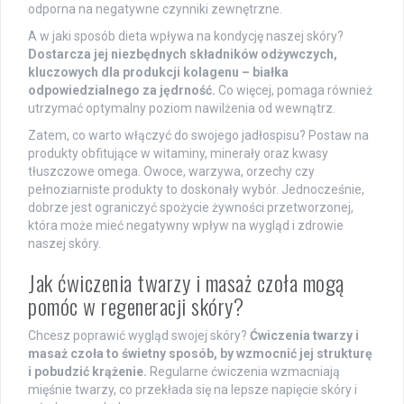
odporna na negatywne czynniki zewnętrzne.
A w jaki sposób dieta wpływa na kondycję naszej skóry?
Dostarcza jej niezbędnych składników odżywczych,
kluczowych dla produkcji kolagenu – białka
odpowiedzialnego za jędrność.
Co więcej, pomaga również
utrzymać optymalny poziom nawilżenia od wewnątrz.
Zatem, co warto włączyć do swojego jadłospisu? Postaw na
produkty obfitujące w witaminy, minerały oraz kwasy
tłuszczowe omega. Owoce, warzywa, orzechy czy
pełnoziarniste produkty to doskonały wybór. Jednocześnie,
dobrze jest ograniczyć spożycie żywności przetworzonej,
która może mieć negatywny wpływ na wygląd i zdrowie
naszej skóry.
Jak ćwiczenia twarzy i masaż czoła mogą
pomóc w regeneracji skóry?
Chcesz poprawić wygląd swojej skóry?
Ćwiczenia twarzy i
masaż czoła to świetny sposób, by wzmocnić jej strukturę
i pobudzić krążenie.
Regularne ćwiczenia wzmacniają
mięśnie twarzy, co przekłada się na lepsze napięcie skóry i