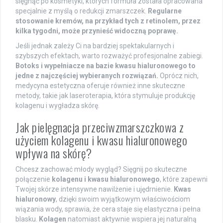
sięgnąć po kosmetyki, których formuła została opracowana
specjalnie z myślą o redukcji zmarszczek.
Regularne
stosowanie kremów, na przykład tych z retinolem, przez
kilka tygodni, może przynieść widoczną poprawę.
Jeśli jednak zależy Ci na bardziej spektakularnych i
szybszych efektach, warto rozważyć profesjonalne zabiegi.
Botoks i wypełniacze na bazie kwasu hialuronowego to
jedne z najczęściej wybieranych rozwiązań.
Oprócz nich,
medycyna estetyczna oferuje również inne skuteczne
metody, takie jak laseroterapia, która stymuluje produkcję
kolagenu i wygładza skórę.
Jak pielęgnacja przeciwzmarszczkowa z
użyciem kolagenu i kwasu hialuronowego
wpływa na skórę?
Chcesz zachować młody wygląd? Sięgnij po skuteczne
połączenie
kolagenu i kwasu hialuronowego
, które zapewni
Twojej skórze intensywne nawilżenie i ujędrnienie.
Kwas
hialuronowy
, dzięki swoim wyjątkowym właściwościom
wiązania wody, sprawia, że cera staje się elastyczna i pełna
blasku.
Kolagen
natomiast aktywnie wspiera jej naturalną