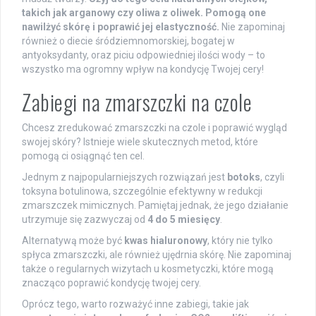
takich jak arganowy czy oliwa z oliwek. Pomogą one
nawilżyć skórę i poprawić jej elastyczność.
Nie zapominaj
również o diecie śródziemnomorskiej, bogatej w
antyoksydanty, oraz piciu odpowiedniej ilości wody – to
wszystko ma ogromny wpływ na kondycję Twojej cery!
Zabiegi na zmarszczki na czole
Chcesz zredukować zmarszczki na czole i poprawić wygląd
swojej skóry? Istnieje wiele skutecznych metod, które
pomogą ci osiągnąć ten cel.
Jednym z najpopularniejszych rozwiązań jest
botoks
, czyli
toksyna botulinowa, szczególnie efektywny w redukcji
zmarszczek mimicznych. Pamiętaj jednak, że jego działanie
utrzymuje się zazwyczaj od
4 do 5 miesięcy
.
Alternatywą może być
kwas hialuronowy
, który nie tylko
spłyca zmarszczki, ale również ujędrnia skórę. Nie zapominaj
także o regularnych wizytach u kosmetyczki, które mogą
znacząco poprawić kondycję twojej cery.
Oprócz tego, warto rozważyć inne zabiegi, takie jak