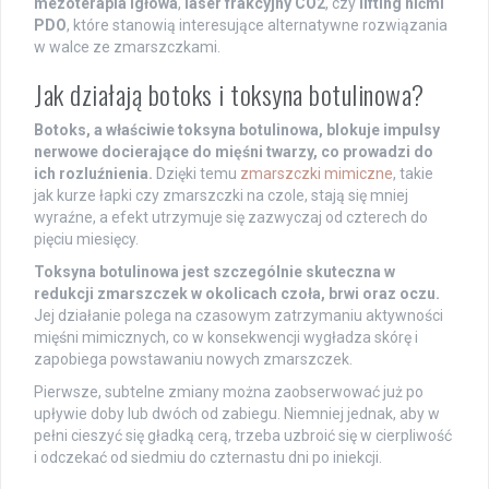
mezoterapia igłowa
,
laser frakcyjny CO2
, czy
lifting nićmi
PDO
, które stanowią interesujące alternatywne rozwiązania
w walce ze zmarszczkami.
Jak działają botoks i toksyna botulinowa?
Botoks, a właściwie toksyna botulinowa, blokuje impulsy
nerwowe docierające do mięśni twarzy, co prowadzi do
ich rozluźnienia.
Dzięki temu
zmarszczki mimiczne
, takie
jak kurze łapki czy zmarszczki na czole, stają się mniej
wyraźne, a efekt utrzymuje się zazwyczaj od czterech do
pięciu miesięcy.
Toksyna botulinowa jest szczególnie skuteczna w
redukcji zmarszczek w okolicach czoła, brwi oraz oczu.
Jej działanie polega na czasowym zatrzymaniu aktywności
mięśni mimicznych, co w konsekwencji wygładza skórę i
zapobiega powstawaniu nowych zmarszczek.
Pierwsze, subtelne zmiany można zaobserwować już po
upływie doby lub dwóch od zabiegu. Niemniej jednak, aby w
pełni cieszyć się gładką cerą, trzeba uzbroić się w cierpliwość
i odczekać od siedmiu do czternastu dni po iniekcji.