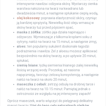
intensywnie nawilża i odżywia skórę. Wystarczy cienka
warstwa nałożona na twarz na kwadrans lub
dwadzieścia minut, a następnie spłukanie ciepłą wodą,
olej kokosowy
:
poprawia elastyczność skóry, czyniąc
ją bardziej sprężystą. Niewielką ilość oleju wmasuj w
skórę twarzy tuż przed pójściem spać,
maska z żółtka:
żółtko jaja działa napinająco i
odżywczo. Wymieszaj je z kilkoma kroplami soku z
cytryny, nałóż na twarz na 15 minut, a następnie zmyj,
aloes:
ten popularny sukulent doskonale łagodzi
podrażnienia i nawilża. Żel z aloesu możesz aplikować
bezpośrednio na skórę twarzy, a po upływie 20 minut,
spłukać,
siemię lniane:
łyżkę siemienia lnianego zalej niewielką
ilością wrzącej wody. Poczekaj, aż nasiona
napęcznieją, tworząc żelową konsystencję, a następnie
nałóż na twarz na około 20 minut,
maseczka z cebuli:
zetrzyj cebulę na drobnej tarce i
nałóż na twarz na 10-15 minut. Pamiętaj jednak o
ostrożności ze względu na jej intensywny zapach!
Oprócz maseczek, warto włączyć do pielęgnacji delikatny
masaż twarzy.
Użyj do tego celu naturalnych olejków,