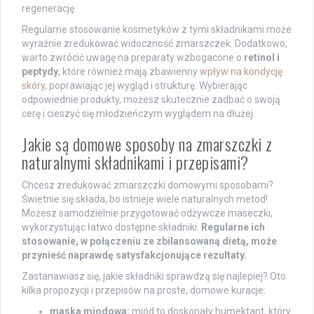
regenerację.
Regularne stosowanie kosmetyków z tymi składnikami może
wyraźnie zredukować widoczność zmarszczek. Dodatkowo,
warto zwrócić uwagę na preparaty wzbogacone o
retinol i
peptydy
, które również mają zbawienny
wpływ na kondycję
skóry
, poprawiając jej wygląd i strukturę. Wybierając
odpowiednie produkty, możesz skutecznie zadbać o swoją
cerę i cieszyć się młodzieńczym wyglądem na dłużej.
Jakie są domowe sposoby na zmarszczki z
naturalnymi składnikami i przepisami?
Chcesz zredukować zmarszczki domowymi sposobami?
Świetnie się składa, bo istnieje wiele naturalnych metod!
Możesz samodzielnie przygotować odżywcze maseczki,
wykorzystując łatwo dostępne składniki.
Regularne ich
stosowanie, w połączeniu ze zbilansowaną dietą, może
przynieść naprawdę satysfakcjonujące rezultaty.
Zastanawiasz się, jakie składniki sprawdzą się najlepiej? Oto
kilka propozycji i przepisów na proste, domowe kuracje:
maska miodowa:
miód to doskonały humektant, który