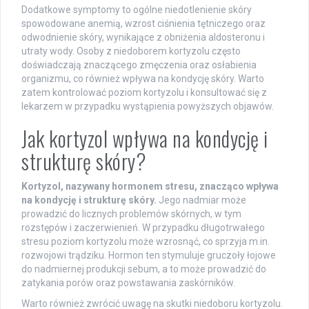
Dodatkowe symptomy to ogólne niedotlenienie skóry
spowodowane anemią, wzrost ciśnienia tętniczego oraz
odwodnienie skóry, wynikające z obniżenia aldosteronu i
utraty wody. Osoby z niedoborem kortyzolu często
doświadczają znaczącego zmęczenia oraz osłabienia
organizmu, co również wpływa na kondycję skóry. Warto
zatem kontrolować poziom kortyzolu i konsultować się z
lekarzem w przypadku wystąpienia powyższych objawów.
Jak kortyzol wpływa na kondycję i
strukturę skóry?
Kortyzol, nazywany hormonem stresu, znacząco wpływa
na kondycję i strukturę skóry.
Jego nadmiar może
prowadzić do licznych problemów skórnych, w tym
rozstępów i zaczerwienień. W przypadku długotrwałego
stresu poziom kortyzolu może wzrosnąć, co sprzyja m.in.
rozwojowi trądziku. Hormon ten stymuluje gruczoły łojowe
do nadmiernej produkcji sebum, a to może prowadzić do
zatykania porów oraz powstawania zaskórników.
Warto również zwrócić uwagę na skutki niedoboru kortyzolu.