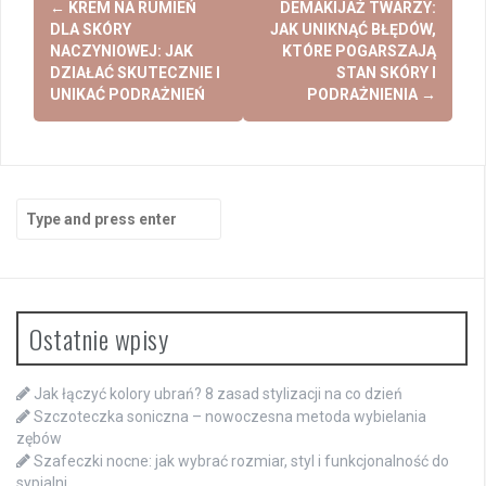
←
KREM NA RUMIEŃ
DEMAKIJAŻ TWARZY:
navigation
DLA SKÓRY
JAK UNIKNĄĆ BŁĘDÓW,
NACZYNIOWEJ: JAK
KTÓRE POGARSZAJĄ
DZIAŁAĆ SKUTECZNIE I
STAN SKÓRY I
UNIKAĆ PODRAŻNIEŃ
PODRAŻNIENIA
→
Search
for:
Ostatnie wpisy
Jak łączyć kolory ubrań? 8 zasad stylizacji na co dzień
Szczoteczka soniczna – nowoczesna metoda wybielania
zębów
Szafeczki nocne: jak wybrać rozmiar, styl i funkcjonalność do
sypialni