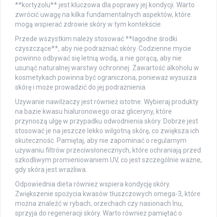
**kortyzolu** jest kluczowa dla poprawy jej kondycji. Warto
zwrócić uwagę na kilka fundamentalnych aspektów, które
mogą wspierać zdrowie skóry w tym kontekście.
Przede wszystkim należy stosować **łagodne środki
czyszczące**, aby nie podrażniać skóry. Codzienne mycie
powinno odbywać się letnią wodą, a nie gorącą, aby nie
usunąć naturalnej warstwy ochronnej. Zawartość alkoholu w
kosmetykach powinna być ograniczona, ponieważ wysusza
skórę i może prowadzić do jej podrażnienia.
Używanie nawilżaczy jest również istotne. Wybieraj produkty
na bazie kwasu hialuronowego oraz gliceryny, które
przynoszą ulgę w przypadku odwodnienia skóry. Dobrze jest
stosować je na jeszcze lekko wilgotną skórę, co zwiększa ich
skuteczność. Pamiętaj, aby nie zapominać o regularnym
używaniu filtrów przeciwsłonecznych, które ochraniają przed
szkodliwym promieniowaniem UV, co jest szczególnie ważne,
gdy skóra jest wrażliwa.
Odpowiednia dieta również wspiera kondycję skóry.
Zwiększenie spożycia kwasów tłuszczowych omega-3, które
można znaleźć w rybach, orzechach czy nasionach lnu,
sprzyja do regeneracji skóry. Warto również pamiętać o