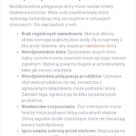
Nieodpowiednia pielęgnacja skóry może nasilać efekty
działania kortyzolu. Wiele osób popełnia błędy, które
wpływają na kondycję cery, szczególnie w sytuacjach
stresowych. Oto najczęstsze z nich:
Brak regularnych nawadniania
: Skóra w obliczu
stresu wymaga większej ilości wody. Pij co najmniej 2
litry wody dziennie, aby wspierać
nawilżenie skóry
.
Nieodpowiednia dieta
: Spożywanie dużych ilości
cukru i przetworzonej żywności może sprzyjać stanom
zapalnym. Wybieraj pokarmy bogate w antyoksydanty,
takie jak owoce i warzywa.
Nieodpowiednia pielęgnacja produktów
: Używanie
zbyt wielu produktów na raz, zwłaszcza z
agresywnymi składnikami, może podrażnić skórę.
Zamiast tego, ogranicz się do kilku sprawdzonych
produktów.
Niewłaściwe oczyszczanie
: Zbyt intensywne mycie
twarzy może pozbawić skórę naturalnych olejków.
Stosuj łagodne środki czyszczące, które nie naruszają
bariery hydrolipidowej.
Ignorowanie ochrony przed słońcem
: Ekspozycja na