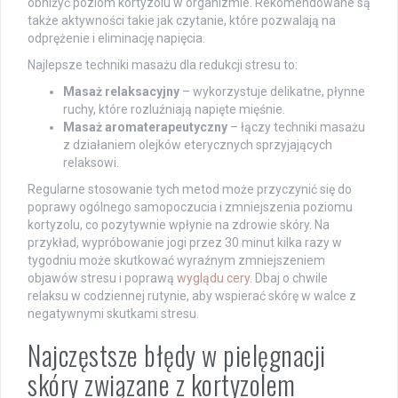
obniżyć poziom kortyzolu w organizmie. Rekomendowane są
także aktywności takie jak czytanie, które pozwalają na
odprężenie i eliminację napięcia.
Najlepsze techniki masażu dla redukcji stresu to:
Masaż relaksacyjny
– wykorzystuje delikatne, płynne
ruchy, które rozluźniają napięte mięśnie.
Masaż aromaterapeutyczny
– łączy techniki masażu
z działaniem olejków eterycznych sprzyjających
relaksowi.
Regularne stosowanie tych metod może przyczynić się do
poprawy ogólnego samopoczucia i zmniejszenia poziomu
kortyzolu, co pozytywnie wpłynie na zdrowie skóry. Na
przykład, wypróbowanie jogi przez 30 minut kilka razy w
tygodniu może skutkować wyraźnym zmniejszeniem
objawów stresu i poprawą
wyglądu cery
. Dbaj o chwile
relaksu w codziennej rutynie, aby wspierać skórę w walce z
negatywnymi skutkami stresu.
Najczęstsze błędy w pielęgnacji
skóry związane z kortyzolem