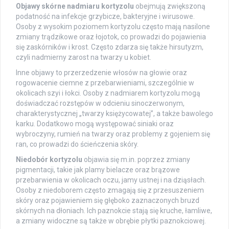
Objawy skórne nadmiaru kortyzolu
obejmują zwiększoną
podatność na infekcje grzybicze, bakteryjne i wirusowe.
Osoby z wysokim poziomem kortyzolu często mają nasilone
zmiany trądzikowe oraz łojotok, co prowadzi do pojawienia
się zaskórników i krost. Często zdarza się także hirsutyzm,
czyli nadmierny zarost na twarzy u kobiet.
Inne objawy to przerzedzenie włosów na głowie oraz
rogowacenie ciemne z przebarwieniami, szczególnie w
okolicach szyi i łokci. Osoby z nadmiarem kortyzolu mogą
doświadczać rozstępów w odcieniu sinoczerwonym,
charakterystycznej „twarzy księżycowatej”, a także bawolego
karku. Dodatkowo mogą występować siniaki oraz
wybroczyny, rumień na twarzy oraz problemy z gojeniem się
ran, co prowadzi do ścieńczenia skóry.
Niedobór kortyzolu
objawia się m.in. poprzez zmiany
pigmentacji, takie jak plamy bielacze oraz brązowe
przebarwienia w okolicach oczu, jamy ustnej i na dziąsłach.
Osoby z niedoborem często zmagają się z przesuszeniem
skóry oraz pojawieniem się głęboko zaznaczonych bruzd
skórnych na dłoniach. Ich paznokcie stają się kruche, łamliwe,
a zmiany widoczne są także w obrębie płytki paznokciowej.