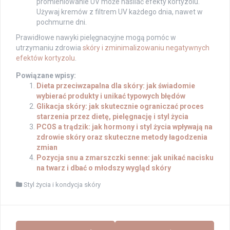
promieniowanie UV może nasilać efekty kortyzolu.
Używaj kremów z filtrem UV każdego dnia, nawet w
pochmurne dni.
Prawidłowe nawyki pielęgnacyjne mogą pomóc w
utrzymaniu zdrowia
skóry i zminimalizowaniu negatywnych
efektów kortyzolu
.
Powiązane wpisy:
Dieta przeciwzapalna dla skóry: jak świadomie
wybierać produkty i unikać typowych błędów
Glikacja skóry: jak skutecznie ograniczać proces
starzenia przez dietę, pielęgnację i styl życia
PCOS a trądzik: jak hormony i styl życia wpływają na
zdrowie skóry oraz skuteczne metody łagodzenia
zmian
Pozycja snu a zmarszczki senne: jak unikać nacisku
na twarz i dbać o młodszy wygląd skóry
Styl życia i kondycja skóry
Post