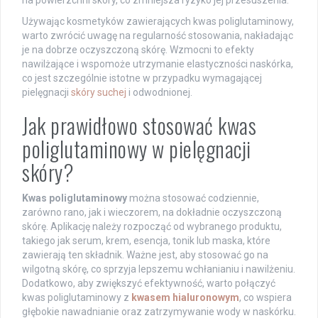
Używając kosmetyków zawierających kwas poliglutaminowy,
warto zwrócić uwagę na regularność stosowania, nakładając
je na dobrze oczyszczoną skórę. Wzmocni to efekty
nawilżające i wspomoże utrzymanie elastyczności naskórka,
co jest szczególnie istotne w przypadku wymagającej
pielęgnacji
skóry suchej
i odwodnionej.
Jak prawidłowo stosować kwas
poliglutaminowy w pielęgnacji
skóry?
Kwas poliglutaminowy
można stosować codziennie,
zarówno rano, jak i wieczorem, na dokładnie oczyszczoną
skórę. Aplikację należy rozpocząć od wybranego produktu,
takiego jak serum, krem, esencja, tonik lub maska, które
zawierają ten składnik. Ważne jest, aby stosować go na
wilgotną skórę, co sprzyja lepszemu wchłanianiu i nawilżeniu.
Dodatkowo, aby zwiększyć efektywność, warto połączyć
kwas poliglutaminowy z
kwasem hialuronowym
, co wspiera
głębokie nawadnianie oraz zatrzymywanie wody w naskórku.