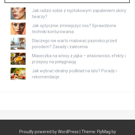
Jak radzić sobie z łojotokowym zapaleniem skóry
twarzy?
Jak optycznie zmniejszyć nos? Sprawdzone
techniki konturowania
Dlaczego nie warto malować paznokci przed
porodem? Zasady i zalecenia
Maseczka na włosy z jajka – właściwości, efekty i
przepisy na pielęgnację
Jak wybrać idealny podkład na lato? Porady i
rekomendacje
Proudly powered by WordPress
|
Theme:
FlyMag
by