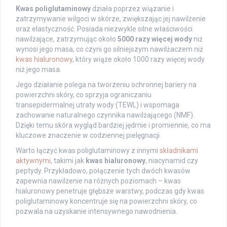
Kwas poliglutaminowy
działa poprzez wiązanie i
zatrzymywanie wilgoci w skórze, zwiększając jej nawilżenie
oraz elastyczność. Posiada niezwykle silne właściwości
nawilżające, zatrzymując około
5000 razy więcej wody
niż
wynosi jego masa, co czyni go silniejszym nawilżaczem niż
kwas hialuronowy
, który wiąże około 1000 razy więcej wody
niż jego masa.
Jego działanie polega na tworzeniu ochronnej bariery na
powierzchni skóry, co sprzyja ograniczaniu
transepidermalnej utraty wody (TEWL) i wspomaga
zachowanie naturalnego czynnika nawilżającego (NMF).
Dzięki temu skóra wygląd bardziej jędrnie i promiennie, co ma
kluczowe znaczenie w codziennej pielęgnacji.
Warto łączyć kwas poliglutaminowy z innymi
składnikami
aktywnymi
, takimi jak
kwas hialuronowy
, niacynamid czy
peptydy. Przykładowo, połączenie tych dwóch kwasów
zapewnia nawilżenie na różnych poziomach – kwas
hialuronowy penetruje głębsze warstwy, podczas gdy kwas
poliglutaminowy koncentruje się na powierzchni skóry, co
pozwala na uzyskanie intensywnego nawodnienia.