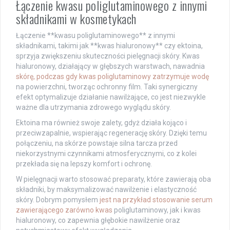
Łączenie kwasu poliglutaminowego z innymi
składnikami w kosmetykach
Łączenie **kwasu poliglutaminowego** z innymi
składnikami, takimi jak **kwas hialuronowy** czy ektoina,
sprzyja zwiększeniu skuteczności pielęgnacji skóry. Kwas
hialuronowy, działający w głębszych warstwach, nawadnia
skórę, podczas gdy kwas poliglutaminowy zatrzymuje wodę
na powierzchni, tworząc ochronny film. Taki synergiczny
efekt optymalizuje działanie nawilżające, co jest niezwykle
ważne dla utrzymania zdrowego wyglądu skóry.
Ektoina ma również swoje zalety, gdyż działa kojąco i
przeciwzapalnie, wspierając regenerację skóry. Dzięki temu
połączeniu, na skórze powstaje silna tarcza przed
niekorzystnymi czynnikami atmosferycznymi, co z kolei
przekłada się na lepszy komfort i ochronę.
W pielęgnacji warto stosować preparaty, które zawierają oba
składniki, by maksymalizować nawilżenie i elastyczność
skóry. Dobrym pomysłem
jest na przykład stosowanie serum
zawierającego zarówno kwas
poliglutaminowy, jak i kwas
hialuronowy, co zapewnia głębokie nawilżenie oraz