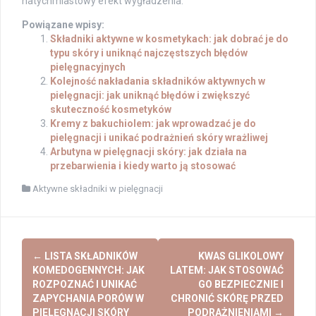
natychmiastowy efekt wygładzenia.
Powiązane wpisy:
Składniki aktywne w kosmetykach: jak dobrać je do
typu skóry i uniknąć najczęstszych błędów
pielęgnacyjnych
Kolejność nakładania składników aktywnych w
pielęgnacji: jak uniknąć błędów i zwiększyć
skuteczność kosmetyków
Kremy z bakuchiolem: jak wprowadzać je do
pielęgnacji i unikać podrażnień skóry wrażliwej
Arbutyna w pielęgnacji skóry: jak działa na
przebarwienia i kiedy warto ją stosować
Aktywne składniki w pielęgnacji
Post
←
LISTA SKŁADNIKÓW
KWAS GLIKOLOWY
navigation
KOMEDOGENNYCH: JAK
LATEM: JAK STOSOWAĆ
ROZPOZNAĆ I UNIKAĆ
GO BEZPIECZNIE I
ZAPYCHANIA PORÓW W
CHRONIĆ SKÓRĘ PRZED
PIELĘGNACJI SKÓRY
PODRAŻNIENIAMI
→