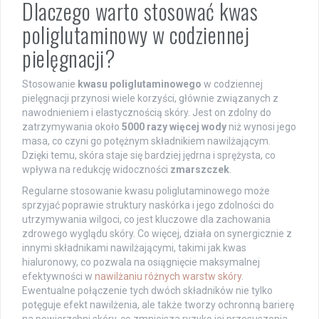
Dlaczego warto stosować kwas
poliglutaminowy w codziennej
pielęgnacji?
Stosowanie
kwasu poliglutaminowego
w codziennej
pielęgnacji przynosi wiele korzyści, głównie związanych z
nawodnieniem i elastycznością skóry. Jest on zdolny do
zatrzymywania około
5000 razy więcej wody
niż wynosi jego
masa, co czyni go potężnym składnikiem nawilżającym.
Dzięki temu, skóra staje się bardziej jędrna i sprężysta, co
wpływa na redukcję widoczności
zmarszczek
.
Regularne stosowanie kwasu poliglutaminowego może
sprzyjać poprawie struktury naskórka i jego zdolności do
utrzymywania wilgoci, co jest kluczowe dla zachowania
zdrowego wyglądu skóry. Co więcej, działa on synergicznie z
innymi składnikami nawilżającymi, takimi jak kwas
hialuronowy, co pozwala na osiągnięcie maksymalnej
efektywności w
nawilżaniu różnych warstw skóry
.
Ewentualne połączenie tych dwóch składników nie tylko
potęguje efekt nawilżenia, ale także tworzy ochronną barierę
na powierzchni skóry, co zmniejsza ryzyko jej przesuszenia.