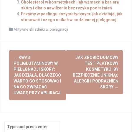
Cholesterol w kosmetykach: jak wzmacnia barierę
skóry i dba o nawilżenie bez ryzyka podrażnień
Enzymy w peelingu enzymatycznym: jak działają, jak
stosować i czego unikać w codziennej pielęgnacji
Aktywne składniki w pielęgnacji
Post
←
KWAS
JAK ZROBIĆ DOMOWY
navigation
POLIGLUTAMINOWY W
TEST PŁATKOWY
PIELĘGNACJI SKÓRY:
KOSMETYKU, BY
JAK DZIAŁA, DLACZEGO
BEZPIECZNIE UNIKNĄĆ
WARTO GO STOSOWAĆ I
ALERGII I PODRAŻNIEŃ
NA CO ZWRACAĆ
SKÓRY
→
UWAGĘ PRZY APLIKACJI
Search
for: