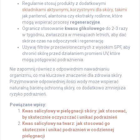
Regularnie stosuj produkty z dodatkowymi
składnikami aktywnymi, korzystnymi dla skóry, takimi
jak pantenol, alantoina czy ekstrakty roślinne, które
mogą wspierać procesy
regeneracyjne
.
Ogranicz stosowanie
kwasu glikolowego
do 2-3 razy
w tygodniu, zwłaszcza w miesiącach letnich, aby dać
skórze czas na odpoczynek i regenerację.
Używaj filtrów przeciwsłonecznych z wysokim SPF, aby
chronić skórę przed działaniem promieni UV, które
mogą potęgować podrażnienia.
Nie zapomnij również o odpowiednim nawadnianiu
organizmu, co ma kluczowe znaczenie dla zdrowia skóry.
Przyjmowanie odpowiedniej ilości wody może wspierać
naturalną barierę ochronną skóry, co dodatkowo zmniejsza
ryzyko podrażnień.
Powiązane wpisy:
Kwas salicylowy w pielęgnacji skóry: jak stosować,
by skutecznie oczyszczać i unikać podrażnień
Kwas salicylowy na twarz: jak stosować go
skutecznie i unikać podrażnień w codziennej
pielęgnacji