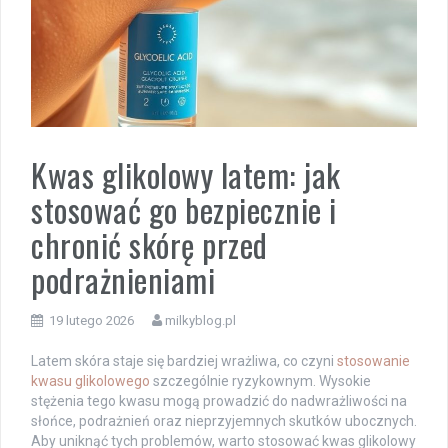
Kwas glikolowy latem: jak
stosować go bezpiecznie i
chronić skórę przed
podrażnieniami
19 lutego 2026
milkyblog.pl
Latem skóra staje się bardziej wrażliwa, co czyni
stosowanie
kwasu glikolowego
szczególnie ryzykownym. Wysokie
stężenia tego kwasu mogą prowadzić do nadwrażliwości na
słońce, podrażnień oraz nieprzyjemnych skutków ubocznych.
Aby uniknąć tych problemów, warto stosować kwas glikolowy