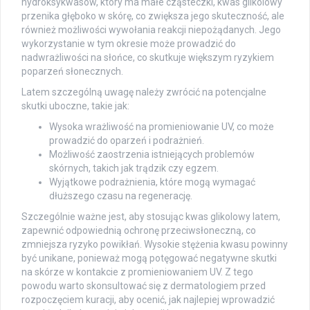
hydroksykwasów, który ma małe cząsteczki, kwas glikolowy
przenika głęboko w skórę, co zwiększa jego skuteczność, ale
również możliwości wywołania reakcji niepożądanych. Jego
wykorzystanie w tym okresie może prowadzić do
nadwrażliwości na słońce, co skutkuje większym ryzykiem
poparzeń słonecznych.
Latem szczególną uwagę należy zwrócić na potencjalne
skutki uboczne, takie jak:
Wysoka wrażliwość na promieniowanie UV, co może
prowadzić do oparzeń i podrażnień.
Możliwość zaostrzenia istniejących problemów
skórnych, takich jak trądzik czy egzem.
Wyjątkowe podrażnienia, które mogą wymagać
dłuższego czasu na regenerację.
Szczególnie ważne jest, aby stosując kwas glikolowy latem,
zapewnić odpowiednią ochronę przeciwsłoneczną, co
zmniejsza ryzyko powikłań. Wysokie stężenia kwasu powinny
być unikane, ponieważ mogą potęgować negatywne skutki
na skórze w kontakcie z promieniowaniem UV. Z tego
powodu warto skonsultować się z dermatologiem przed
rozpoczęciem kuracji, aby ocenić, jak najlepiej wprowadzić