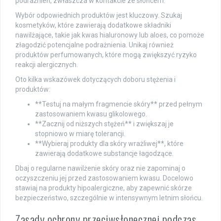
podrażnień, zwłaszcza w kontakcie ze słońcem.
Wybór odpowiednich produktów jest kluczowy. Szukaj
kosmetyków, które zawierają dodatkowe składniki
nawilżające, takie jak kwas hialuronowy lub aloes, co pomoże
złagodzić potencjalne podrażnienia. Unikaj również
produktów perfumowanych, które mogą zwiększyć ryzyko
reakcji alergicznych.
Oto kilka wskazówek dotyczących doboru stężenia i
produktów:
**Testuj na małym fragmencie skóry** przed pełnym
zastosowaniem kwasu glikolowego.
**Zacznij od niższych stężeń** i zwiększaj je
stopniowo w miarę tolerancji.
**Wybieraj produkty dla skóry wrażliwej**, które
zawierają dodatkowe substancje łagodzące.
Dbaj o regularne nawilżenie skóry oraz nie zapominaj o
oczyszczeniu jej przed zastosowaniem kwasu. Docelowo
stawiaj na produkty hipoalergiczne, aby zapewnić skórze
bezpieczeństwo, szczególnie w intensywnym letnim słońcu.
Zasady ochrony przeciwsłonecznej podczas