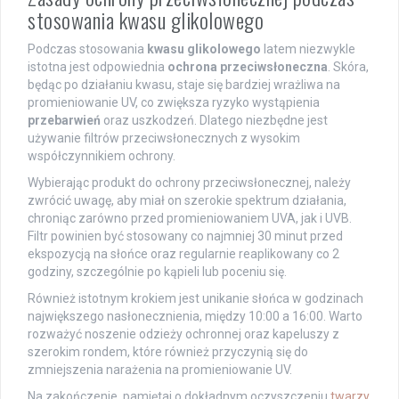
stosowania kwasu glikolowego
Podczas stosowania
kwasu glikolowego
latem niezwykle
istotna jest odpowiednia
ochrona przeciwsłoneczna
. Skóra,
będąc po działaniu kwasu, staje się bardziej wrażliwa na
promieniowanie UV, co zwiększa ryzyko wystąpienia
przebarwień
oraz uszkodzeń. Dlatego niezbędne jest
używanie filtrów przeciwsłonecznych z wysokim
współczynnikiem ochrony.
Wybierając produkt do ochrony przeciwsłonecznej, należy
zwrócić uwagę, aby miał on szerokie spektrum działania,
chroniąc zarówno przed promieniowaniem UVA, jak i UVB.
Filtr powinien być stosowany co najmniej 30 minut przed
ekspozycją na słońce oraz regularnie reaplikowany co 2
godziny, szczególnie po kąpieli lub poceniu się.
Również istotnym krokiem jest unikanie słońca w godzinach
największego nasłonecznienia, między 10:00 a 16:00. Warto
rozważyć noszenie odzieży ochronnej oraz kapeluszy z
szerokim rondem, które również przyczynią się do
zmniejszenia narażenia na promieniowanie UV.
Na zakończenie, pamiętaj o dokładnym oczyszczeniu
twarzy