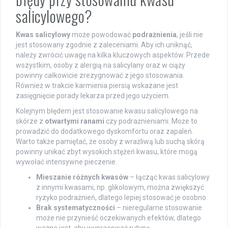
salicylowego?
Kwas salicylowy
może powodować
podrażnienia
, jeśli nie
jest stosowany zgodnie z zaleceniami. Aby ich uniknąć,
należy zwrócić uwagę na kilka kluczowych aspektów. Przede
wszystkim, osoby z alergią na salicylany oraz w ciąży
powinny całkowicie zrezygnować z jego stosowania.
Również w trakcie karmienia piersią wskazane jest
zasięgnięcie porady lekarza przed jego użyciem.
Kolejnym błędem jest stosowanie kwasu salicylowego na
skórze z
otwartymi ranami
czy podrażnieniami. Może to
prowadzić do dodatkowego dyskomfortu oraz zapaleń.
Warto także pamiętać, że osoby z wrażliwą lub suchą skórą
powinny unikać zbyt wysokich stężeń kwasu, które mogą
wywołać intensywne pieczenie.
Mieszanie różnych kwasów
– łącząc kwas salicylowy
z innymi kwasami, np. glikolowym, można zwiększyć
ryzyko podrażnień, dlatego lepiej stosować je osobno.
Brak systematyczności
– nieregularne stosowanie
może nie przynieść oczekiwanych efektów, dlatego
ważne jest, aby wypracować rutynę.