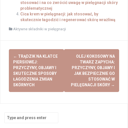
stosować i na co zwrócić uwagę w pielęgnacji skóry
problematycznej
Cica krem w pielęgnacji: jak stosować, by
skutecznie łagodzić i regenerować skórę wrażliwą
Aktywne składniki w pielęgnacji
Post
←
TRĄDZIK NA KLATCE
OLEJ KOKOSOWY NA
navigation
PIERSIOWEJ:
TWARZ ZAPYCHA:
PRZYCZYNY, OBJAWY I
PRZYCZYNY, OBJAWY I
SKUTECZNE SPOSOBY
JAK BEZPIECZNIE GO
ŁAGODZENIA ZMIAN
STOSOWAĆ W
SKÓRNYCH
PIELĘGNACJI SKÓRY
→
Search
for: