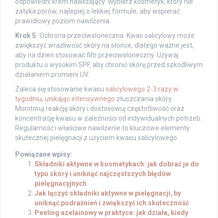
odpowiedni krem nawilżający. Wybierz kosmetyk, który nie
zatyka porów, najlepiej o lekkiej formule, aby wspierać
prawidłowy poziom nawilżenia.
Krok 5:
Ochrona przeciwsłoneczna. Kwas salicylowy może
zwiększyć wrażliwość skóry na słońce, dlatego ważne jest,
aby na dzień stosować filtr przeciwsłoneczny. Używaj
produktu o wysokim SPF, aby chronić skórę przed szkodliwym
działaniem promieni UV.
Zaleca się stosowanie kwasu
salicylowego 2-3 razy w
tygodniu, unikając intensywnego
złuszczania skóry.
Monitoruj reakcję skóry i dostosowuj częstotliwość oraz
koncentrację kwasu w zależności od indywidualnych potrzeb.
Regularność i właściwe nawilżenie to kluczowe elementy
skutecznej pielęgnacji z użyciem kwasu salicylowego.
Powiązane wpisy:
Składniki aktywne w kosmetykach: jak dobrać je do
typu skóry i uniknąć najczęstszych błędów
pielęgnacyjnych
Jak łączyć składniki aktywne w pielęgnacji, by
uniknąć podrażnień i zwiększyć ich skuteczność
Peeling azelainowy w praktyce: jak działa, kiedy