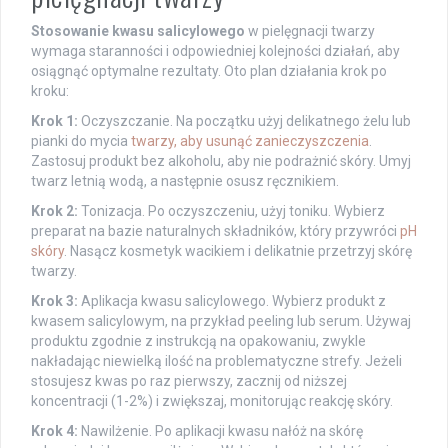
Stosowanie kwasu salicylowego
w pielęgnacji twarzy
wymaga staranności i odpowiedniej kolejności działań, aby
osiągnąć optymalne rezultaty. Oto plan działania krok po
kroku:
Krok 1:
Oczyszczanie. Na początku użyj delikatnego żelu lub
pianki do mycia
twarzy, aby usunąć zanieczyszczenia
.
Zastosuj produkt bez alkoholu, aby nie podrażnić skóry. Umyj
twarz letnią wodą, a następnie osusz ręcznikiem.
Krok 2:
Tonizacja. Po oczyszczeniu, użyj toniku. Wybierz
preparat na bazie naturalnych składników, który przywróci
pH
skóry
. Nasącz kosmetyk wacikiem i delikatnie przetrzyj skórę
twarzy.
Krok 3:
Aplikacja kwasu salicylowego. Wybierz produkt z
kwasem salicylowym, na przykład peeling lub serum. Używaj
produktu zgodnie z instrukcją na opakowaniu, zwykle
nakładając niewielką ilość na problematyczne strefy. Jeżeli
stosujesz kwas po raz pierwszy, zacznij od niższej
koncentracji (1-2%) i zwiększaj, monitorując reakcję skóry.
Krok 4:
Nawilżenie. Po aplikacji kwasu nałóż na skórę