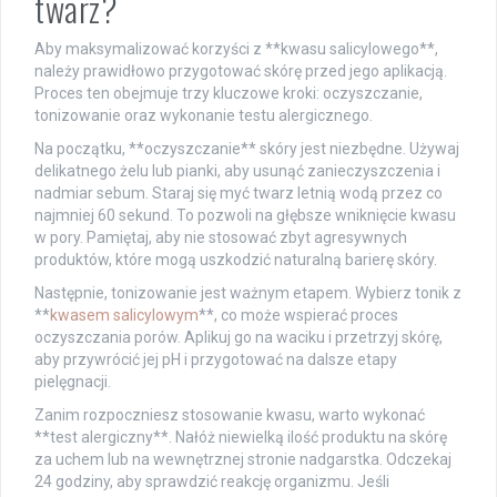
twarz?
Aby maksymalizować korzyści z **kwasu salicylowego**,
należy prawidłowo przygotować skórę przed jego aplikacją.
Proces ten obejmuje trzy kluczowe kroki: oczyszczanie,
tonizowanie oraz wykonanie testu alergicznego.
Na początku, **oczyszczanie** skóry jest niezbędne. Używaj
delikatnego żelu lub pianki, aby usunąć zanieczyszczenia i
nadmiar sebum. Staraj się myć twarz letnią wodą przez co
najmniej 60 sekund. To pozwoli na głębsze wniknięcie kwasu
w pory. Pamiętaj, aby nie stosować zbyt agresywnych
produktów, które mogą uszkodzić naturalną barierę skóry.
Następnie, tonizowanie jest ważnym etapem. Wybierz tonik z
**
kwasem salicylowym
**, co może wspierać proces
oczyszczania porów. Aplikuj go na waciku i przetrzyj skórę,
aby przywrócić jej pH i przygotować na dalsze etapy
pielęgnacji.
Zanim rozpoczniesz stosowanie kwasu, warto wykonać
**test alergiczny**. Nałóż niewielką ilość produktu na skórę
za uchem lub na wewnętrznej stronie nadgarstka. Odczekaj
24 godziny, aby sprawdzić reakcję organizmu. Jeśli