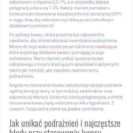
salicylowym
o stężeniu 0,5-1%, a w przypadku dalszej
pielęgnacji poleca się 1-2%. Należy również pamiętać o
konieczności stosowania wysokiej ochrony słonecznej (SPF)
w ciągu dnia, aby zabezpieczyć skórę przed szkodliwym
działaniem promieni UV.
Po aplikacji kwasu, skóra powinna być odpowiednio
nawilżona, aby zminimalizować ewentualne podrażnienia.
Można do tego wykorzystać serum lub kremy
nawilżające,
które wspierają działanie kwasu
i pomagają w jego
wchłanianiu. Warto również unikać łączenia kwasu
salicylowego z innymi drażniącymi
składnikami aktywnymi
,
takimi jak retinoidy, aby zapobiec nadmiernemu
podrażnieniu.
Regularne stosowanie kwasu salicylowego sprzyja poprawie
ogólnej kondycji skóry, w tym redukcji zaskórników oraz
poprawie jej tekstury. Utrzymuj rutynę pielęgnacyjną, a efekty
stosowania kwasu będą widoczne po kilku tygodniach. Z
czasem Twoja skóra stanie się gładka i promienna.
Jak unikać podrażnień i najczęstsze
błędy przy stosowaniu kwasu