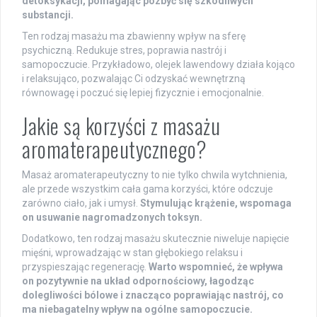
detoksykacji, pomagając pozbyć się szkodliwych
substancji.
Ten rodzaj masażu ma zbawienny wpływ na sferę
psychiczną. Redukuje stres, poprawia nastrój i
samopoczucie. Przykładowo, olejek lawendowy działa kojąco
i relaksująco, pozwalając Ci odzyskać wewnętrzną
równowagę i poczuć się lepiej fizycznie i emocjonalnie.
Jakie są korzyści z masażu
aromaterapeutycznego?
Masaż aromaterapeutyczny to nie tylko chwila wytchnienia,
ale przede wszystkim cała gama korzyści, które odczuje
zarówno ciało, jak i umysł.
Stymulując krążenie, wspomaga
on usuwanie nagromadzonych toksyn.
Dodatkowo, ten rodzaj masażu skutecznie niweluje napięcie
mięśni, wprowadzając w stan głębokiego relaksu i
przyspieszając regenerację.
Warto wspomnieć, że wpływa
on pozytywnie na układ odpornościowy, łagodząc
dolegliwości bólowe i znacząco poprawiając nastrój, co
ma niebagatelny wpływ na ogólne samopoczucie.