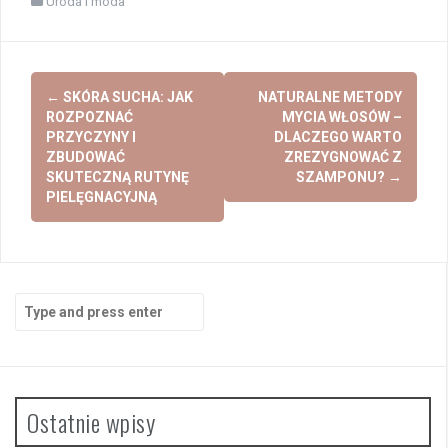
Uroda i moda
Post
←
SKÓRA SUCHA: JAK
NATURALNE METODY
navigation
ROZPOZNAĆ
MYCIA WŁOSÓW –
PRZYCZYNY I
DLACZEGO WARTO
ZBUDOWAĆ
ZREZYGNOWAĆ Z
SKUTECZNĄ RUTYNĘ
SZAMPONU?
→
PIELĘGNACYJNĄ
Search
for:
Ostatnie wpisy