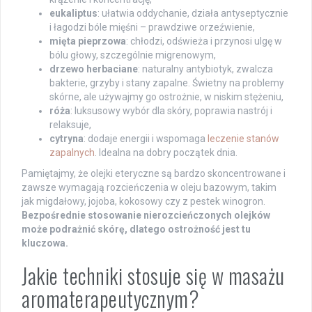
eukaliptus
: ułatwia oddychanie, działa antyseptycznie
i łagodzi bóle mięśni – prawdziwe orzeźwienie,
mięta pieprzowa
: chłodzi, odświeża i przynosi ulgę w
bólu głowy, szczególnie migrenowym,
drzewo herbaciane
: naturalny antybiotyk, zwalcza
bakterie, grzyby i stany zapalne. Świetny na problemy
skórne, ale używajmy go ostrożnie, w niskim stężeniu,
róża
: luksusowy wybór dla skóry, poprawia nastrój i
relaksuje,
cytryna
: dodaje energii i wspomaga
leczenie stanów
zapalnych
. Idealna na dobry początek dnia.
Pamiętajmy, że olejki eteryczne są bardzo skoncentrowane i
zawsze wymagają rozcieńczenia w oleju bazowym, takim
jak migdałowy, jojoba, kokosowy czy z pestek winogron.
Bezpośrednie stosowanie nierozcieńczonych olejków
może podrażnić skórę, dlatego ostrożność jest tu
kluczowa.
Jakie techniki stosuje się w masażu
aromaterapeutycznym?