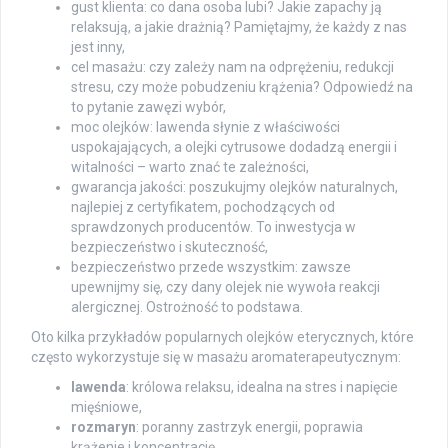
gust klienta: co dana osoba lubi? Jakie zapachy ją
relaksują, a jakie drażnią? Pamiętajmy, że każdy z nas
jest inny,
cel masażu: czy zależy nam na odprężeniu, redukcji
stresu, czy może pobudzeniu krążenia? Odpowiedź na
to pytanie zawęzi wybór,
moc olejków: lawenda słynie z właściwości
uspokajających, a olejki cytrusowe dodadzą energii i
witalności – warto znać te zależności,
gwarancja jakości: poszukujmy olejków naturalnych,
najlepiej z certyfikatem, pochodzących od
sprawdzonych producentów. To inwestycja w
bezpieczeństwo i skuteczność,
bezpieczeństwo przede wszystkim: zawsze
upewnijmy się, czy dany olejek nie wywoła reakcji
alergicznej. Ostrożność to podstawa.
Oto kilka przykładów popularnych olejków eterycznych, które
często wykorzystuje się w masażu aromaterapeutycznym:
lawenda
: królowa relaksu, idealna na stres i napięcie
mięśniowe,
rozmaryn
: poranny zastrzyk energii, poprawia
krążenie i koncentrację,