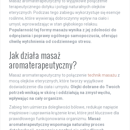
Masaż aromaterapeutyczny to wyjątkowe połączenie
terapeutycznego dotyku i potęgi naturalnych olejków
eterycznych. Podczas tego zabiegu wykorzystuje się esencje
roślinne, które wywierają dobroczynny wpływ na ciało i
umysł, wprowadzając w stan głębokiego relaksu.
Popularność tej formy masażu wynika z jej zdolności do
odprężania i poprawy ogólnego samopoczucia, oferując
chwilę wytchnienia od codziennego stresu.
Jak działa masaż
aromaterapeutyczny?
Masaż aromaterapeutyczny to połączenie
technik masażu
z
mocą olejków eterycznych, które tworzy wyjątkowe
doświadczenie dla ciała i umysłu.
Olejki dobrane do Twoich
potrzeb wnikają w skórę i oddziałują na zmysł węchu,
wpływając na cały organizm.
Zabieg ten uśmierza dolegliwości bólowe, redukuje napięcie
mięśniowe i usprawnia krążenie krwi, które jest kluczowe dla
prawidłowego funkcjonowania organizmu.
Masaż
aromaterapeutyczny wspomaga naturalny proces