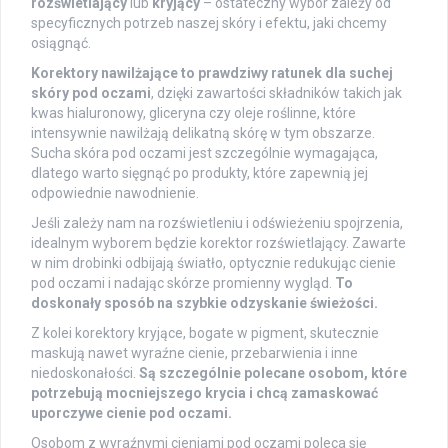
rozświetlający
lub
kryjący
– ostateczny wybór zależy od
specyficznych potrzeb naszej skóry i efektu, jaki chcemy
osiągnąć.
Korektory nawilżające to prawdziwy ratunek dla suchej
skóry pod oczami
, dzięki zawartości składników takich jak
kwas hialuronowy, gliceryna czy oleje roślinne, które
intensywnie nawilżają delikatną skórę w tym obszarze.
Sucha skóra pod oczami jest szczególnie wymagająca,
dlatego warto sięgnąć po produkty, które zapewnią jej
odpowiednie nawodnienie.
Jeśli zależy nam na rozświetleniu i odświeżeniu spojrzenia,
idealnym wyborem będzie korektor rozświetlający. Zawarte
w nim drobinki odbijają światło, optycznie redukując cienie
pod oczami i nadając skórze promienny wygląd.
To
doskonały sposób na szybkie odzyskanie świeżości.
Z kolei korektory kryjące, bogate w pigment, skutecznie
maskują nawet wyraźne cienie, przebarwienia i inne
niedoskonałości.
Są szczególnie polecane osobom, które
potrzebują mocniejszego krycia i chcą zamaskować
uporczywe cienie pod oczami.
Osobom z wyraźnymi cieniami pod oczami poleca się