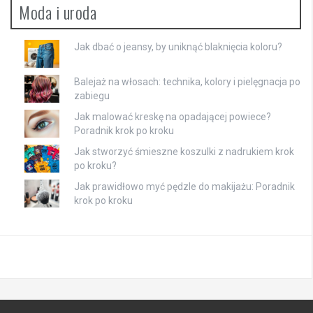
Moda i uroda
Jak dbać o jeansy, by uniknąć blaknięcia koloru?
Balejaż na włosach: technika, kolory i pielęgnacja po
zabiegu
Jak malować kreskę na opadającej powiece?
Poradnik krok po kroku
Jak stworzyć śmieszne koszulki z nadrukiem krok
po kroku?
Jak prawidłowo myć pędzle do makijażu: Poradnik
krok po kroku