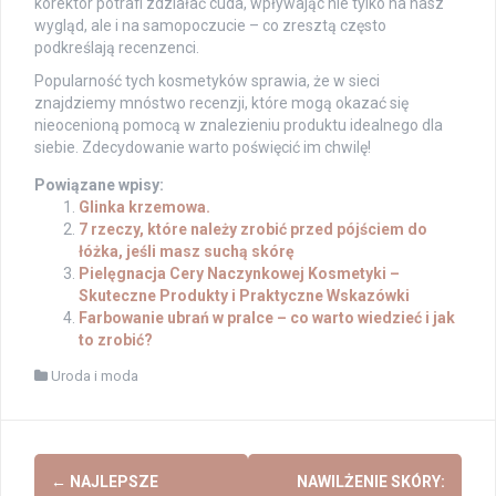
korektor potrafi zdziałać cuda, wpływając nie tylko na nasz
wygląd, ale i na samopoczucie – co zresztą często
podkreślają recenzenci.
Popularność tych kosmetyków sprawia, że w sieci
znajdziemy mnóstwo recenzji, które mogą okazać się
nieocenioną pomocą w znalezieniu produktu idealnego dla
siebie. Zdecydowanie warto poświęcić im chwilę!
Powiązane wpisy:
Glinka krzemowa.
7 rzeczy, które należy zrobić przed pójściem do
łóżka, jeśli masz suchą skórę
Pielęgnacja Cery Naczynkowej Kosmetyki –
Skuteczne Produkty i Praktyczne Wskazówki
Farbowanie ubrań w pralce – co warto wiedzieć i jak
to zrobić?
Uroda i moda
Post
←
NAJLEPSZE
NAWILŻENIE SKÓRY: