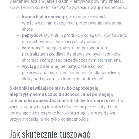
Zastanawiasz się, jakie składniki aktywne powinny znaleźć
się w Twoim korektorze? Warto zwrócić uwagę na obecność:
kwasu hialuronowego
, znanego ze swoich
właściwości higroskopijnych, intensywnie nawadnia
skórę,
peptydów
, stymulują produkcję kolagenu, kluczowego
dla zachowania jędrności i elastyczności,
witaminy E
, będącej silnym antyoksydantem,
neutralizuje szkodliwe działanie wolnych rodników,
chroniąc skórę przed przedwczesnym starzeniem,
wyciągu z zielonej herbaty
, działa kojąco i
przeciwzapalnie, co jest nieocenione dla wrażliwej
skóry pod oczami, skłonnej do podrażnień.
Składniki nawilżające nie tylko zapobiegają
nieprzyjemnemu uczuciu suchości, ale i pomagają
zminimalizować widoczność drobnych zmarszczek.
Co
więcej, zapewniają komfort i świeżość przez cały dzień,
sprawiając, że noszenie korektora staje się prawdziwą
przyjemnością, a nie tylko koniecznością.
Jak skutecznie tuszować