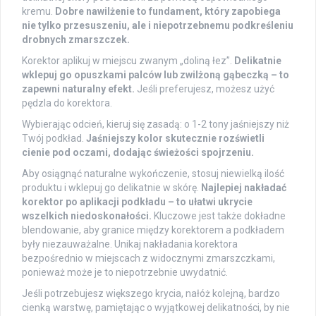
kremu.
Dobre nawilżenie to fundament, który zapobiega
nie tylko przesuszeniu, ale i niepotrzebnemu podkreśleniu
drobnych zmarszczek.
Korektor aplikuj w miejscu zwanym „doliną łez”.
Delikatnie
wklepuj go opuszkami palców lub zwilżoną gąbeczką – to
zapewni naturalny efekt.
Jeśli preferujesz, możesz użyć
pędzla do korektora.
Wybierając odcień, kieruj się zasadą: o 1-2 tony jaśniejszy niż
Twój podkład.
Jaśniejszy kolor skutecznie rozświetli
cienie pod oczami, dodając świeżości spojrzeniu.
Aby osiągnąć naturalne wykończenie, stosuj niewielką ilość
produktu i wklepuj go delikatnie w skórę.
Najlepiej nakładać
korektor po aplikacji podkładu – to ułatwi ukrycie
wszelkich niedoskonałości.
Kluczowe jest także dokładne
blendowanie, aby granice między korektorem a podkładem
były niezauważalne. Unikaj nakładania korektora
bezpośrednio w miejscach z widocznymi zmarszczkami,
ponieważ może je to niepotrzebnie uwydatnić.
Jeśli potrzebujesz większego krycia, nałóż kolejną, bardzo
cienką warstwę, pamiętając o wyjątkowej delikatności, by nie