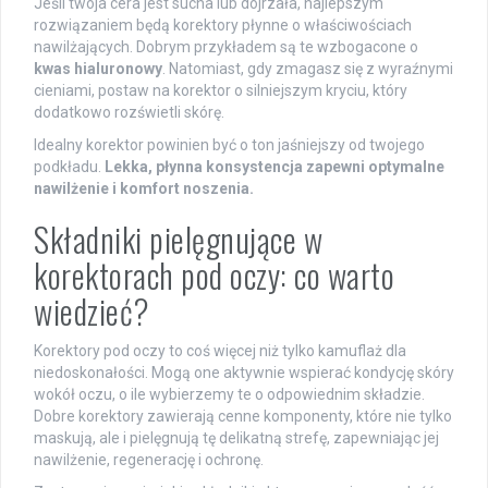
Jeśli twoja cera jest sucha lub dojrzała, najlepszym
rozwiązaniem będą korektory płynne o właściwościach
nawilżających. Dobrym przykładem są te wzbogacone o
kwas hialuronowy
. Natomiast, gdy zmagasz się z wyraźnymi
cieniami, postaw na korektor o silniejszym kryciu, który
dodatkowo rozświetli skórę.
Idealny korektor powinien być o ton jaśniejszy od twojego
podkładu.
Lekka, płynna konsystencja zapewni optymalne
nawilżenie i komfort noszenia.
Składniki pielęgnujące w
korektorach pod oczy: co warto
wiedzieć?
Korektory pod oczy to coś więcej niż tylko kamuflaż dla
niedoskonałości. Mogą one aktywnie wspierać kondycję skóry
wokół oczu, o ile wybierzemy te o odpowiednim składzie.
Dobre korektory zawierają cenne komponenty, które nie tylko
maskują, ale i pielęgnują tę delikatną strefę, zapewniając jej
nawilżenie, regenerację i ochronę.