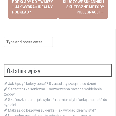
navigation
PODKŁADY DO TWARZY
KLUCZOWE SKŁADNIKI I
– JAK WYBRAĆ IDEALNY
SKUTECZNE METODY
PODKŁAD?
PIELĘGNACJI
→
Search
for:
Ostatnie wpisy
Jak łączyć kolory ubrań? 8 zasad stylizacji na co dzień
Szczoteczka soniczna – nowoczesna metoda wybielania
zębów
Szafeczki nocne: jak wybrać rozmiar, styl i funkcjonalność do
sypialni
Makijaż do beżowej sukienki – jak wybrać idealny styl?
Naturalne metody mycia włosów – dlaczego warto